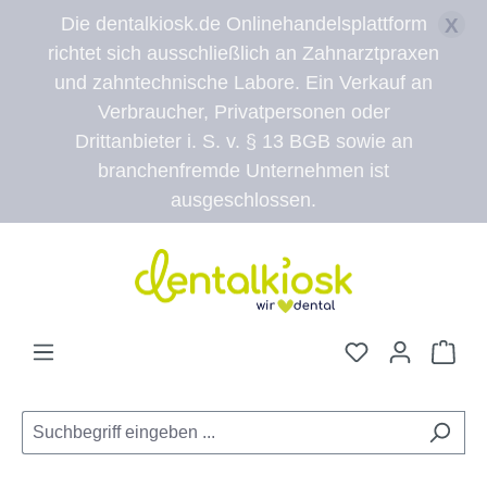
Die dentalkiosk.de Onlinehandelsplattform
X
richtet sich ausschließlich an Zahnarztpraxen
und zahntechnische Labore. Ein Verkauf an
Verbraucher, Privatpersonen oder
Drittanbieter i. S. v. § 13 BGB sowie an
branchenfremde Unternehmen ist
ausgeschlossen.
Zum Hauptinhalt springen
Du hast 0 Pro
War