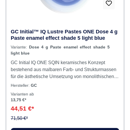
GC Initial™ IQ Lustre Pastes ONE Dose 4 g
Paste enamel effect shade 5 light blue
Variante:
Dose 4 g Paste enamel effect shade 5
light blue
GC Initial IQ ONE SQIN keramisches Konzept
bestehend aus malbaren Farb- und Strukturmassen
für die ästhetische Umsetzung von monolithischen
und vestibulär reduzierten Verblendgerüsten aus
Hersteller:
GC
Zirkonoxid oder LDS-Vollkeramik. Mit der GC Initial
Varianten ab
IQ ONE SQIN-Technik können Sie effizient und
13,75 €*
einfach hochästhetische Ergebnisse erzielen. Diese
44,51 €*
sind den konventionell geschichteten
Restaurationen ebenbürtig, können jedoch mit
71,50 €*
einem deutlichen Zeitgewinn verarbeitet werden –