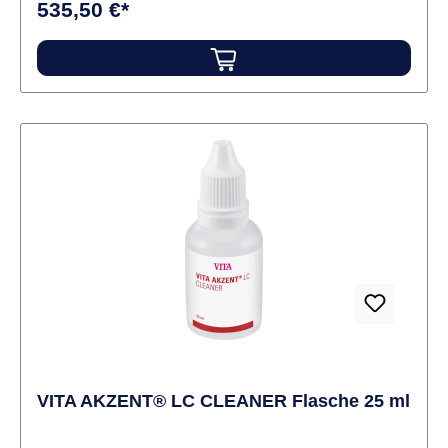
535,50 €*
Materialien. Mit ihrer mikrofeinen Partikelstruktur und
dem erhöhten Glasanteil beeindrucken diese
fluoreszierenden Pulvermalfarben und
Glasurmassen nicht nur optisch; auch freut sich der
Anwender über das angenehme Handling der
homogenen Massen und ihre außerordentlich hohe
Deckkraft. Zwei unterschiedlich viskose
Anmischflüssigkeiten mit unterschiedlichen
Lichtbrechungsindizes erweitern das VINTAGE Art
Universal System und schaffen zusätzliche
Möglichkeiten – sowohl bei der konventionellen 2D-
Maltechnik für Schichtkeramiken wie auch bei der
3D-Maltechnik für monolithische Restaurationen.
Inhalt 15 x 2 g Malfarben2 x 15 g Vis-modifier50 ml
Universal Liquid
VITA AKZENT® LC CLEANER Flasche 25 ml