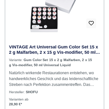
VINTAGE Art Universal Gum Color Set 15 x
2 g Malfarben, 2 x 15 g Vis-modifier, 50 ml
Universal Liquid
Variante:
Gum Color Set 15 x 2 g Malfarben, 2 x 15
g Vis-modifier, 50 ml Universal Liquid
Natürlich wirkende Restaurationen entstehen, wo
handwerkliches Geschick und das leidenschaftliche
Streben nach Perfektion zusammentreffen. Das
intelligente VINTAGE Art Universal Malfarben- und
Hersteller:
SHOFU
Glasurkonzept für die 2D- und die 3D-Maltechnik
Varianten ab
unterstützt diesen hohen Anspruch mit vitalen
28,90 €*
Farbnuancen auf allen dentalkeramischen