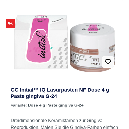
Inhalt Malfarben
Rabatt
%
GC Initial™ IQ Lasurpasten NF Dose 4 g
Paste gingiva G-24
Variante:
Dose 4 g Paste gingiva G-24
Dreidimensionale Keramikfarben zur Gingiva
Reproduktion. Malen Sie die Gingiva-Farben einfach