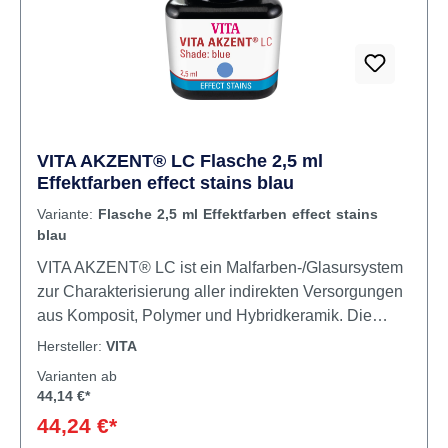
VITA AKZENT® LC Flasche 2,5 ml
Effektfarben effect stains blau
Variante:
Flasche 2,5 ml Effektfarben effect stains
blau
VITA AKZENT® LC ist ein Malfarben-/Glasursystem
zur Charakterisierung aller indirekten Versorgungen
aus Komposit, Polymer und Hybridkeramik. Die
Malfarben ermöglichen eine detailgetreue
Hersteller:
VITA
Effektreproduktion und zuverlässige Farbkorrektur.
Varianten ab
VITA AKZENT® LC sind lichthärtende
44,14 €*
Kompositmalfarben zur Reproduktion individueller
44,24 €*
Farbeffekte, sowie zur Umsetzung von