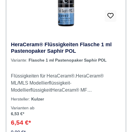
aufgetragen. Nach dem Sintern entfalten sich
natürlich schöne Farbnuancen, die die Restauration
zum Strahlen bringen. Inhalt 12 x 50 ml Liquid4 x 25
ml Marking Liquid1 teschnisches Handbuch
HeraCeram® Flüssigkeiten Flasche 1 ml
Pastenopaker Saphir POL
Variante:
Flasche 1 ml Pastenopaker Saphir POL
Flüssigkeiten für HeraCeram®.HeraCeram®
ML/MLS Modellierflüssigkeit-
ModellierflüssigkeitHeraCeram® MF
Malfarbenflüssigkeit -
Hersteller:
Kulzer
AnmischflüssigkeitHeraCeram® Pastenopaker POL
Varianten ab
Flüssigkeit - Anmisch- und
6,53 €*
VerdünnungsflüssigkeitHeraCeram® Saphir
6,54 €*
Pastenopaker Liquid POL - Anmisch- und