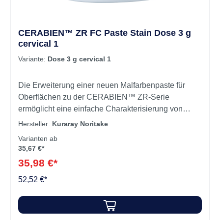
CERABIEN™ ZR FC Paste Stain Dose 3 g
cervical 1
Variante:
Dose 3 g cervical 1
Die Erweiterung einer neuen Malfarbenpaste für
Oberflächen zu der CERABIEN™ ZR-Serie
ermöglicht eine einfache Charakterisierung von
Vollzirkon-Restaurationen. FC Paste Stain ist
Hersteller:
Kuraray Noritake
verfügbar in insgesamt 27 Schattierungen, für die
Varianten ab
Reproduktion einer Vielzahl von Farben. Die
35,67 €*
Ergänzung zu den Blue und Gray Farben (Light
35,98 €*
Gray, Dark Gray, Grayish Blue, & Blue) ermöglicht
eine einfache Reproduktion der gräulichen
52,52 €*
Transparenzeffekte für den Inzisalbereich. Zwei
Glasurarten (Glaze & Clear Glaze) vereinfachen die
Kontrolle über die Transparenz der gesamten Krone.