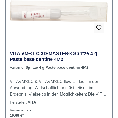
Lasurfarben Inhalt Powder Produktvideos:
VITA VM® LC 3D-MASTER® Spritze 4 g
Paste base dentine 4M2
Variante:
Spritze 4 g Paste base dentine 4M2
VITAVM®LC & VITAVM®LC flow Einfach in der
Anwendung. Wirtschaftlich und ästhetisch im
Ergebnis. Vielseitig in den Möglichkeiten: Die VITA
VM LC Produktfamilie bietet alles, was Sie bei der
Hersteller:
VITA
extraoralen Erstellung von Restaurationen von
Varianten ab
einem Verblendkomposit erwarten. Ob als pastöses
19,68 €*