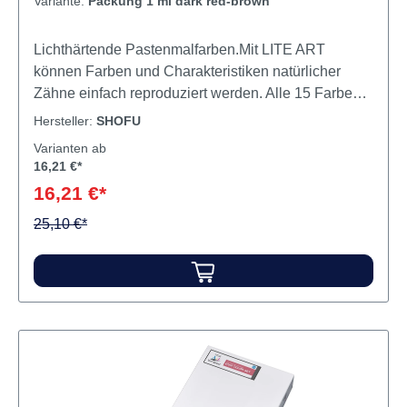
Variante:
Packung 1 ml dark red-brown
Lichthärtende Pastenmalfarben.Mit LITE ART
können Farben und Charakteristiken natürlicher
Zähne einfach reproduziert werden. Alle 15 Farben
sind fluoreszierend und können einzeln oder
Hersteller:
SHOFU
unterteinander gemischt angewendet werden. Sie
Varianten ab
beeindrucken durch ausgezeichnetes
16,21 €*
Applikationsverhalten, homogene Konstistenz und
16,21 €*
außerordentliche Deckkraft. Inhalt Malfarbe
25,10 €*