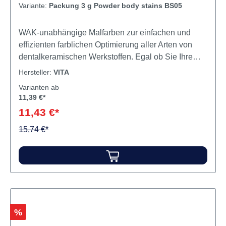
Variante:
Packung 3 g Powder body stains BS05
WAK-unabhängige Malfarben zur einfachen und
effizienten farblichen Optimierung aller Arten von
dentalkeramischen Werkstoffen. Egal ob Sie Ihre
Restauration intern kolorieren oder oberflächlich
Hersteller:
VITA
charakterisieren und fein lasieren: Mit den
Varianten ab
fluoreszierenden VITA AKZENT® Plus Malfarben
11,39 €*
gelingt dies leicht und ohne großen Aufwand. Für
11,43 €*
alle Arten von dentalkeramischen Werkstoffen, von
Schicht- und Presskeramiken,
15,74 €*
Feldspatkeramikblocks wie z. B. VITABLOCS bis hin
zu monolithischen Restaurationen. Verfügbar in drei
Anwendungsformen: POWDER - für
uneingeschränkte Flexibilität und Wirtschaftlichkeit
PASTE - gebrauchsfertige Pasten mit gleichmäßiger
Konsistenz und homogener Pigmentierung SPRAY -
Rabatt
%
gebrauchsfertige, leicht zu applizierende Glasur- und