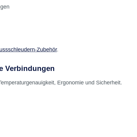
sorgst du für optimale Ergebnisse im
ngen
ussschleudern-Zubehör
.
se Verbindungen
emperaturgenauigkeit, Ergonomie und Sicherheit.