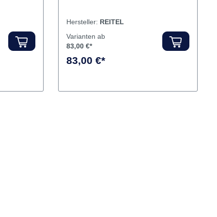
 plus.
Zubehör für RETOCAST I. Inhalt 5
Keramiktiegel
Hersteller:
REITEL
Varianten ab
83,00 €*
83,00 €*