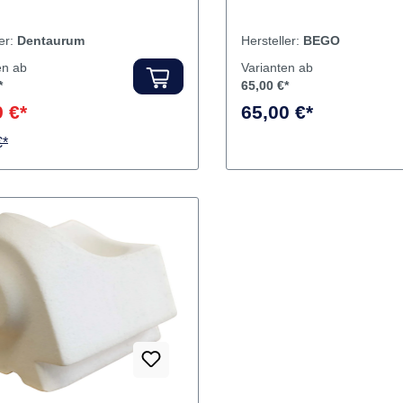
Zubehör für Nautilus® CC
Inhalt 2 Filter
ler:
Dentaurum
Hersteller:
BEGO
en ab
Varianten ab
*
65,00 €*
 €*
65,00 €*
€*