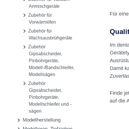
Schu
Zubehör für
Gas
Tiefziehgeräte
Rei
Zubehör für Vakuum-
Anmischgeräte
Für ein
Zubehör für
Vorwärmöfen
Quali
Zubehör für
Wachsausbrühgeräte
Im dent
Zubehör
Gerätety
Gipsabscheider,
Ausrüstu
Pinbohrgeräte,
Modell-/Bandschleifer,
Damit ka
Modellsägen
Zuverläs
Zubehör
Gipsabscheider,
Finde j
Pinbohrgeräte,
auf die
Modellschleifer und -