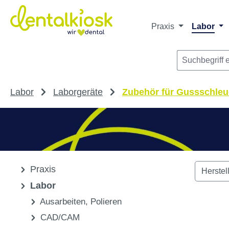
m Hauptinhalt springen
Zur Suche springen
Zur Hauptnavigation springen
Praxis
Labor
Labor
Laborgeräte
Zubehör für Gussschleu
Praxis
Herstel
Labor