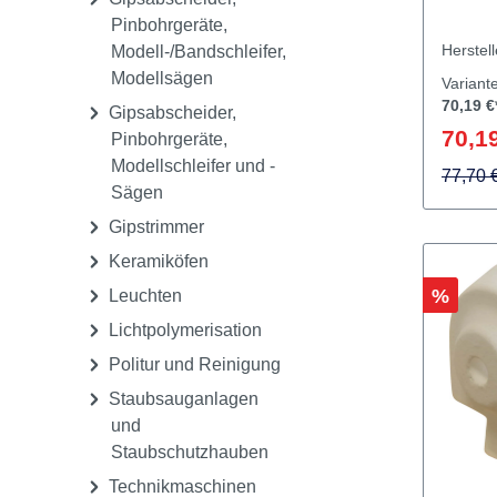
Dampfstrahlgeräte
Geräte für CAD/CAM
Gipsabscheider,
Pinbohrgeräte,
Herstel
Modell-/Bandschleifer,
Modellsägen
Variant
70,19 €
Gipsabscheider,
70,19
Pinbohrgeräte,
Modellschleifer und -
77,70 
Sägen
Gipstrimmer
Keramiköfen
Rabatt
%
Leuchten
Lichtpolymerisation
Politur und Reinigung
Staubsauganlagen