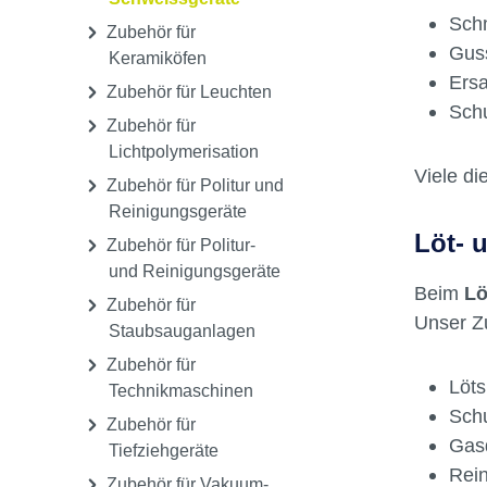
hochwer
Druckgussgeräte /
Gusspro
Löt- und
Schweissgeräte
Schm
Zubehör für
Guss
Keramiköfen
Ersa
Zubehör für Leuchten
Schu
Zubehör für
Lichtpolymerisation
Viele di
Zubehör für Politur und
Reinigungsgeräte
Löt- 
Zubehör für Politur-
und Reinigungsgeräte
Beim
Lö
Zubehör für
Unser Z
Staubsauganlagen
Zubehör für
Löts
Technikmaschinen