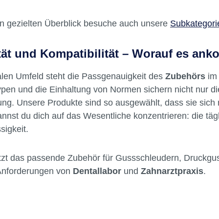
tzbrillen und Handschuhe
düsen und Verbindungsschläuche
nigungsbürsten und Wartungssets
en gezielten Überblick besuche auch unsere
Subkategori
tät und Kompatibilität – Worauf es an
alen Umfeld steht die Passgenauigkeit des
Zubehörs
im 
pen und die Einhaltung von Normen sichern nicht nur di
ng. Unsere Produkte sind so ausgewählt, dass sie sich 
nnst du dich auf das Wesentliche konzentrieren: die tägl
sigkeit.
etzt das passende Zubehör für Gussschleudern, Druckgu
 Anforderungen von
Dentallabor
und
Zahnarztpraxis
.