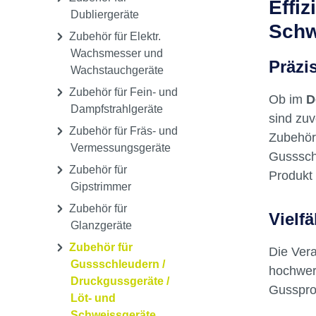
Zubehör für
Druckpolymerisation
Zubehör für
Effi
Dubliergeräte
Schw
Zubehör für Elektr.
Wachsmesser und
Präzi
Wachstauchgeräte
Zubehör für Fein- und
Ob im
D
Dampfstrahlgeräte
sind zuv
Zubehör für Fräs- und
Zubehört
Vermessungsgeräte
Gusssch
Zubehör für
Produkt 
Gipstrimmer
Zubehör für
Vielf
Glanzgeräte
Zubehör für
Die Vera
Gussschleudern /