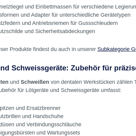
tigen
Schleudergusszubehör
und
Druckgusszubehör
zess. Dazu zählen:
elztiegel und Einbettmassen für verschiedene Legieru
formen und Adapter für unterschiedliche Gerätetypen
tzfedern und Antriebsriemen für Gussschleudern
tzschilde und Sicherheitsabdeckungen
eser Produkte findest du auch in unserer
Subkategorie G
und Schweissgeräte: Zubehör für präzi
ten
und
Schweißen
von dentalen Werkstücken zählen T
ubehör für Lötgeräte und Schweissgeräte umfasst:
pitzen und Ersatzbrenner