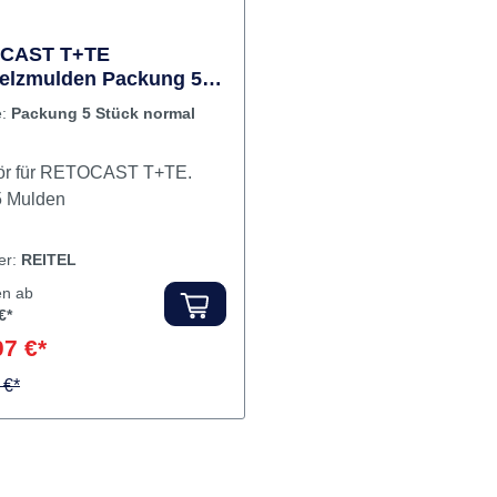
CAST T+TE
elzmulden Packung 5
 normal
e:
Packung 5 Stück normal
ör für RETOCAST T+TE.
nhalt 5 Mulden
ler:
REITEL
en ab
€*
07 €*
 €*