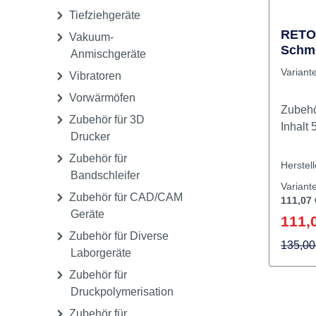
und
Staubschutzhauben
Technikmaschinen
Tiefziehgeräte
RETO
Vakuum-
Schm
Anmischgeräte
Stück
Variant
Vibratoren
Vorwärmöfen
Zubeh
Zubehör für 3D
I
Drucker
Zubehör für
Herstel
Bandschleifer
Variant
Zubehör für CAD/CAM
111,07 
Geräte
111,
Zubehör für Diverse
135,00
Laborgeräte