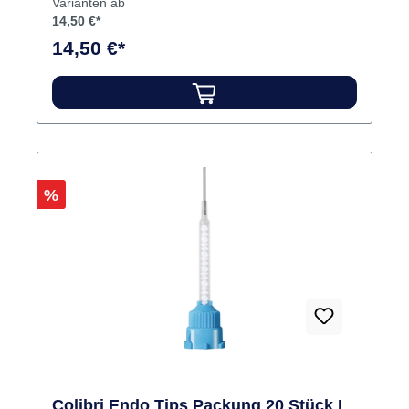
Varianten ab
14,50 €*
14,50 €*
Rabatt
%
Colibri Endo Tips Packung 20 Stück L