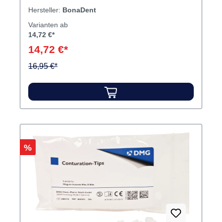
Hersteller:
BonaDent
Varianten ab
14,72 €*
14,72 €*
16,95 €*
Rabatt
%