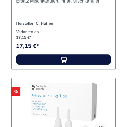
Ersatz Mischkanülen. Inhalt Mischkanülen
Hersteller:
C. Hafner
Varianten ab
17,15 €*
17,15 €*
Rabatt
%