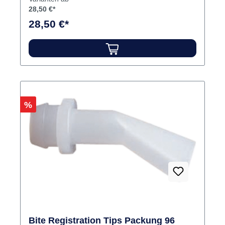
28,50 €*
28,50 €*
Rabatt
%
Bite Registration Tips Packung 96