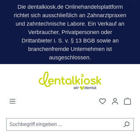
Die dentalkiosk.de Onlinehandelsplattform
X
richtet sich ausschließlich an Zahnarztpraxen
und zahntechnische Labore. Ein Verkauf an
Verbraucher, Privatpersonen oder
Drittanbieter i. S. v. § 13 BGB sowie an
branchenfremde Unternehmen ist
ausgeschlossen.
Zum Hauptinhalt springen
Du hast 0 Pro
War