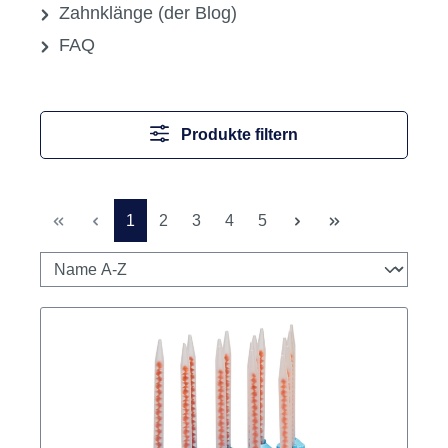
Zahnklänge (der Blog)
FAQ
Produkte filtern
Seite
Seite
Seite
Seite
Seite
1
2
3
4
5