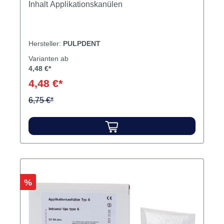
Inhalt Applikationskanülen
Hersteller:
PULPDENT
Varianten ab
4,48 €*
4,48 €*
6,75 €*
Rabatt
%