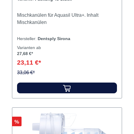
Mischkanülen für Aquasil Ultra+. Inhalt
Mischkanülen
Hersteller:
Dentsply Sirona
Varianten ab
27,68 €*
23,11 €*
33,06 €*
Rabatt
%