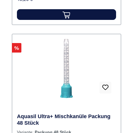
Rabatt
%
Aquasil Ultra+ Mischkanüle Packung
48 Stück
Variante:
Packung 48 Stück