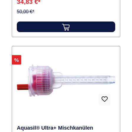
34,83 €*
50,00 €*
Rabatt
%
Aquasil® Ultra+ Mischkanülen