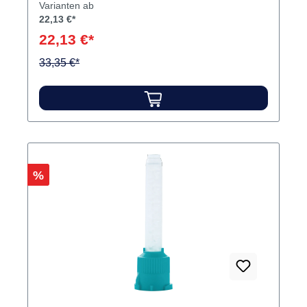
Varianten ab
22,13 €*
22,13 €*
33,35 €*
Rabatt
%