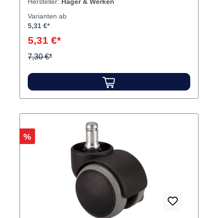
Hersteller:
Hager & Werken
Varianten ab
5,31 €*
5,31 €*
7,30 €*
Rabatt
%