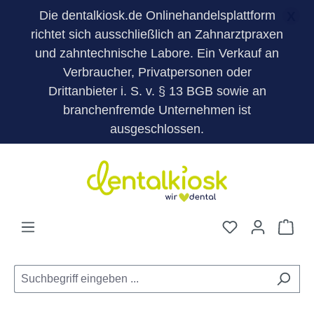
Die dentalkiosk.de Onlinehandelsplattform
X
richtet sich ausschließlich an Zahnarztpraxen
und zahntechnische Labore. Ein Verkauf an
Verbraucher, Privatpersonen oder
Drittanbieter i. S. v. § 13 BGB sowie an
branchenfremde Unternehmen ist
ausgeschlossen.
Zum Hauptinhalt springen
Du hast 0 Pro
War