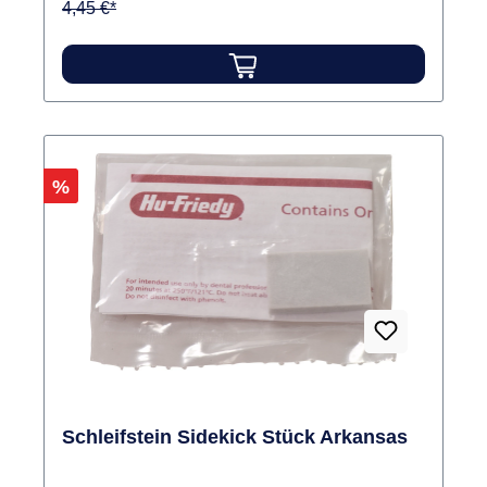
4,45 €*
Rabatt
%
Schleifstein Sidekick Stück Arkansas