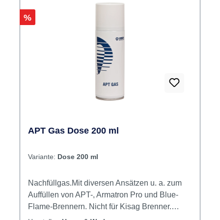
Rabatt
%
APT Gas Dose 200 ml
Variante:
Dose 200 ml
Nachfüllgas.Mit diversen Ansätzen u. a. zum
Auffüllen von APT-, Armatron Pro und Blue-
Flame-Brennern. Nicht für Kisag Brenner.
Inhalt 200 ml APT GAS