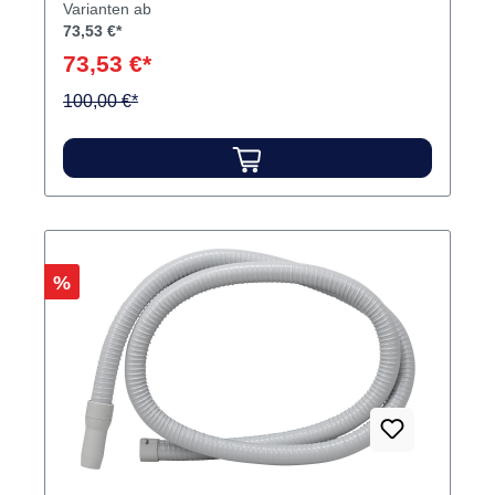
Varianten ab
73,53 €*
73,53 €*
100,00 €*
Rabatt
%