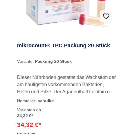
jederzeit zur Verfügung.Hinweis: Bitte
beachten Sie, dass die Lieferung je nach
bestelltem Modell bis zu maximal 6 Wochen in
Anspruch nehmen kann. Da die Ware per
Hand hergestellt wird, gewährleisten wir
höchste Qualität und Sorgfalt bei jedem
einzelnen Produkt.
mikrocount® TPC Packung 20 Stück
Variante:
Packung 20 Stück
Dieser Nährboden gestattet das Wachstum der
am häufigsten vorkommenden Bakterien,
Hefen und Pilze. Der Agar enthält Lecithin und
Tween zur Neutralisierung eventuell
Hersteller:
schülke
vorhandener Rückstände von
Varianten ab
Desinfektionsmitteln mit kationischen
34,32 €*
Wirkstoffen.Unser PlusEinfach in der
34,32 €*
AnwendungKeine Vorbereitungszeit