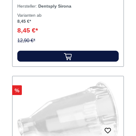
Hersteller:
Dentsply Sirona
Varianten ab
8,45 €*
8,45 €*
12,90 €*
Rabatt
%