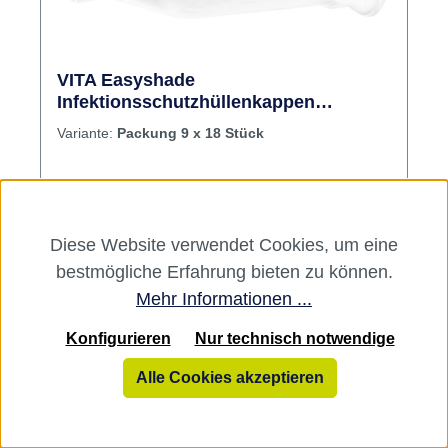
VITA Easyshade
Infektionsschutzhüllenkappen
Packung 9 x 18 Stück
Variante:
Packung 9 x 18 Stück
Zubehör für Easyshade. Inhalt 9 x 18
Schutzkappen
Diese Website verwendet Cookies, um eine
Hersteller:
VITA
bestmögliche Erfahrung bieten zu können.
Varianten ab
Mehr Informationen ...
84,08 €*
Konfigurieren
Nur technisch notwendige
84,08 €*
Alle Cookies akzeptieren
102,80 €*