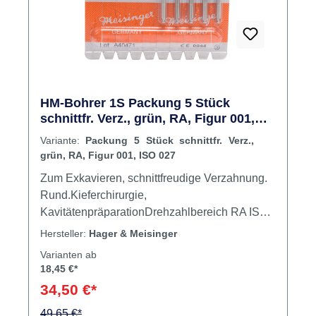
HM-Bohrer 1S Packung 5 Stück
schnittfr. Verz., grün, RA, Figur 001,
ISO 027
Variante:
Packung 5 Stück schnittfr. Verz.,
grün, RA, Figur 001, ISO 027
Zum Exkavieren, schnittfreudige Verzahnung.
Rund.Kieferchirurgie,
KavitätenpräparationDrehzahlbereich RA ISO
005-023 - 160.000 U/min., ISO 025-037 -
Hersteller:
Hager & Meisinger
120.000 U/min.Drehzahlbereich FGISO 005-
Varianten ab
014 - 300.000 U/min.ISO 016 - 280.000
18,45 €*
U/min.ISO 018 - 250.000 U/min.ISO 021 -
34,50 €*
210.000 U/min.ISO 023 - 190.000 U/min.ISO
025 - 180.000 U/min.ISO 027 - 160.000 U/min.
49,65 €*