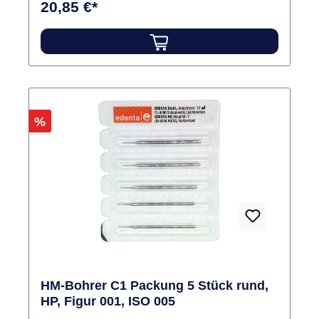
20,85 €*
Rabatt
%
HM-Bohrer C1 Packung 5 Stück rund,
HP, Figur 001, ISO 005