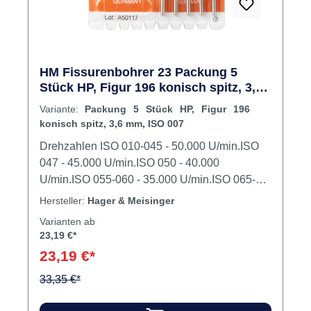
HM Fissurenbohrer 23 Packung 5
Stück HP, Figur 196 konisch spitz, 3,6
mm, ISO 007
Variante:
Packung 5 Stück HP, Figur 196
konisch spitz, 3,6 mm, ISO 007
Drehzahlen ISO 010-045 - 50.000 U/min.ISO
047 - 45.000 U/min.ISO 050 - 40.000
U/min.ISO 055-060 - 35.000 U/min.ISO 065-
070 - 30.000 U/min.ISO 075-090 - 25.000
Hersteller:
Hager & Meisinger
U/min.ISO 095-110 - 20.000 U/min.ISO 120-
Varianten ab
130 - 18.000 U/min.ISO 140-150 - 16.000
23,19 €*
U/min.ISO 160-170 - 14.000 U/min.ISO 180-
23,19 €*
190 - 12.000 U/min.ISO 200-220 - 10.000
U/min. Modellgusstechnik, Modellherstellung,
33,35 €*
Kunststofftechnik, Kronen- und Brückentechnik