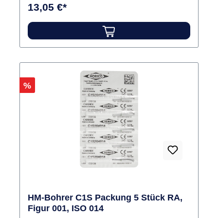
13,05 €*
Rabatt
%
HM-Bohrer C1S Packung 5 Stück RA,
Figur 001, ISO 014