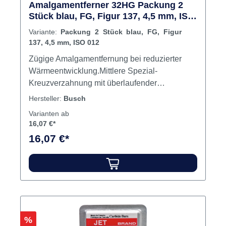
Amalgamentferner 32HG Packung 2
Stück blau, FG, Figur 137, 4,5 mm, ISO
012
Variante:
Packung 2 Stück blau, FG, Figur
137, 4,5 mm, ISO 012
Zügige Amalgamentfernung bei reduzierter
Wärmeentwicklung.Mittlere Spezial-
Kreuzverzahnung mit überlaufender
SchneideDrehzahl 180.000 - 200.000
Hersteller:
Busch
U/min.Aufbohren alter Füllungen Inhalt Bohrer
Varianten ab
16,07 €*
16,07 €*
Rabatt
%