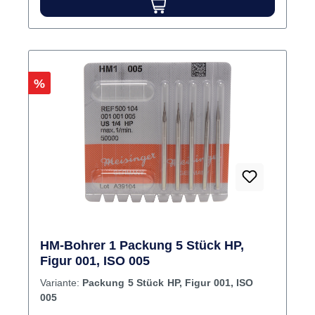
Inhalt Bohrer
Rabatt
%
HM-Bohrer 1 Packung 5 Stück HP,
Figur 001, ISO 005
Variante:
Packung 5 Stück HP, Figur 001, ISO
005