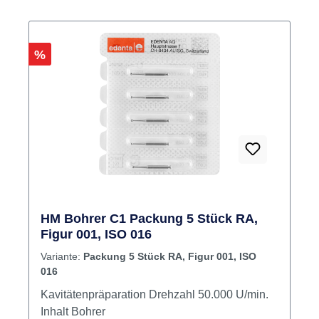
2.500 - 3.000 U/minDrehzahl ISO 014-016 -
1.500 - 2.000 U/min.Drehzahl ISO 018-027 -
500 - 1.000 U/min.Kavitätenpräparation Inhalt
Rabatt
%
Bohrer
HM Bohrer C1 Packung 5 Stück RA,
Figur 001, ISO 016
Variante:
Packung 5 Stück RA, Figur 001, ISO
016
Kavitätenpräparation Drehzahl 50.000 U/min.
Inhalt Bohrer