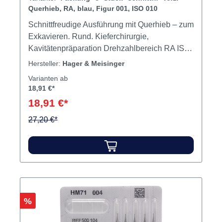
Querhieb, RA, blau, Figur 001, ISO 010
Schnittfreudige Ausführung mit Querhieb – zum
Exkavieren. Rund. Kieferchirurgie,
Kavitätenpräparation Drehzahlbereich RA ISO
005-023 - 160.000 U/min., ISO 025-037 -
Hersteller:
Hager & Meisinger
120.000 U/min. Drehzahlbereich FG ISO 005-
Varianten ab
014 - 300.000 U/min. ISO 016 - 280.000 U/min.
18,91 €*
ISO 018 - 250.000 U/min. ISO 021 - 210.000
18,91 €*
U/min. Inhalt Bohrer
27,20 €*
Rabatt
%