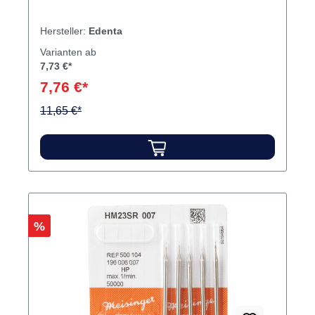
Hersteller:
Edenta
Varianten ab
7,73 €*
7,76 €*
11,65 €*
Rabatt
%