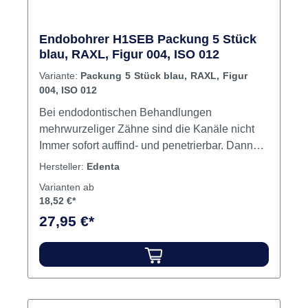
Endobohrer H1SEB Packung 5 Stück
blau, RAXL, Figur 004, ISO 012
Variante:
Packung 5 Stück blau, RAXL, Figur
004, ISO 012
Bei endodontischen Behandlungen
mehrwurzeliger Zähne sind die Kanäle nicht
Immer sofort auffind- und penetrierbar. Dann
muss zuerst ein Isthmus über einen Teil oder
Hersteller:
Edenta
die gesamte Länge dargestellt werden, damit
Varianten ab
ein verborgener Kanal gefunden wird. Die neu
18,52 €*
entwickelten Endoburs eignen sich speziell für
27,95 €*
diese
Behandlungen.WurzelkanalaufbereitungDrehz
ahl 120.000 U/min. Inhalt Bohrer