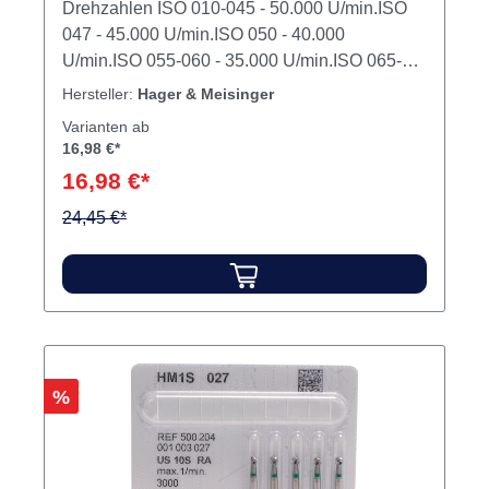
Drehzahlen ISO 010-045 - 50.000 U/min.ISO
047 - 45.000 U/min.ISO 050 - 40.000
U/min.ISO 055-060 - 35.000 U/min.ISO 065-
070 - 30.000 U/min.ISO 075-090 - 25.000
Hersteller:
Hager & Meisinger
U/min.ISO 095-110 - 20.000 U/min.ISO 120-
Varianten ab
130 - 18.000 U/min.ISO 140-150 - 16.000
16,98 €*
U/min.ISO 160-170 - 14.000 U/min.ISO 180-
16,98 €*
190 - 12.000 U/min.ISO 200-220 - 10.000
U/min. Modellgusstechnik, Modellherstellung,
24,45 €*
Kunststofftechnik, Kronen- und Brückentechnik
Inhalt Bohrer
Rabatt
%