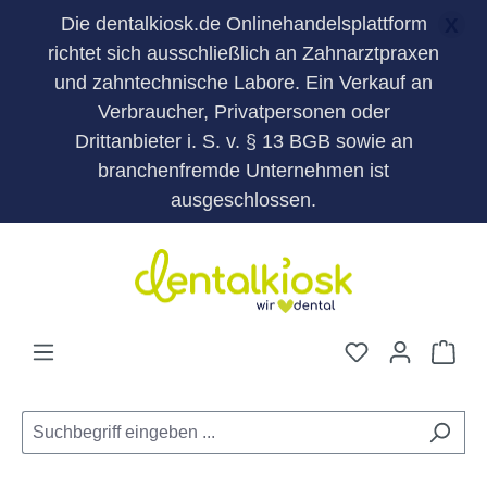
Die dentalkiosk.de Onlinehandelsplattform
X
richtet sich ausschließlich an Zahnarztpraxen
und zahntechnische Labore. Ein Verkauf an
Verbraucher, Privatpersonen oder
Drittanbieter i. S. v. § 13 BGB sowie an
branchenfremde Unternehmen ist
ausgeschlossen.
Zum Hauptinhalt springen
Du hast 0 Pro
War