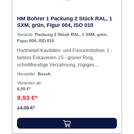
HM Bohrer 1 Packung 2 Stück RAL, 1
SXM, grün, Figur 004, ISO 010
Variante:
Packung 2 Stück RAL, 1 SXM, grün,
Figur 004, ISO 010
Hartmetall-Kavitäten- und Fissurenbohrer. 1 -
farblos Exkavieren 1S - grüner Ring,
schnittfreudige Verzahnung, zügiges
Exkavieren 1SX - grüner Ring, schnittfreudige
Hersteller:
Busch
Verzahnung, vergoldeter Hals zügiges,
Varianten ab
vibrationsarmes Exkavieren (Spezial-
8,55 €*
Querhieb) 1SXM - grüner Ring, schnittfreudige
9,93 €*
Verzahnung, vergoldeter Hals zügiges,
vibrationsarmes Exkavieren (Spezial-
14,98 €*
Querhieb) bei freier Sicht trotz minimalen
Exkavationszugangs, mit schlanker
HalskonstruktionDrehhzahl ISO 008-012 -