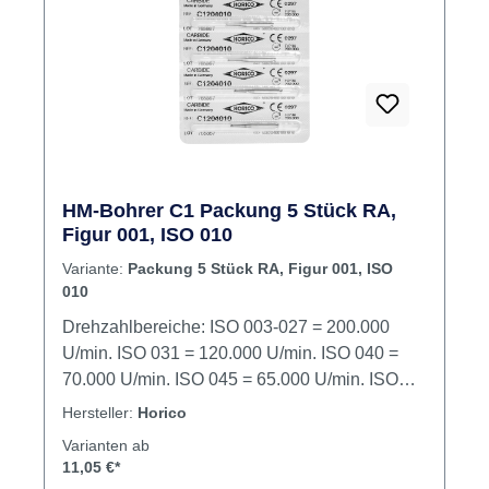
HM-Bohrer C1 Packung 5 Stück RA,
Figur 001, ISO 010
Variante:
Packung 5 Stück RA, Figur 001, ISO
010
Drehzahlbereiche: ISO 003-027 = 200.000
U/min. ISO 031 = 120.000 U/min. ISO 040 =
70.000 U/min. ISO 045 = 65.000 U/min. ISO
050 = 60.000 U/min. ISO 060 = 50.000 U/min.
Hersteller:
Horico
ISO 070 = 30.000 U/min. Inhalt Bohrer
Varianten ab
11,05 €*