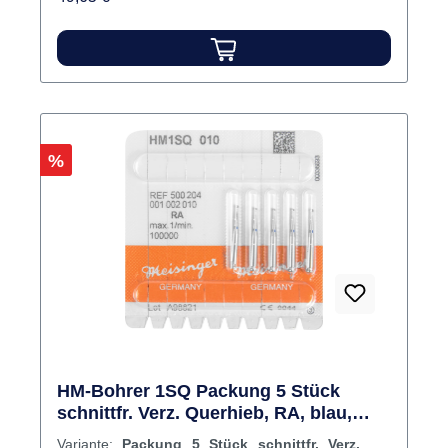
Inhalt Bohrer
Rabatt
%
HM-Bohrer 1SQ Packung 5 Stück
schnittfr. Verz. Querhieb, RA, blau,
Figur 001, ISO 010
Variante:
Packung 5 Stück schnittfr. Verz.