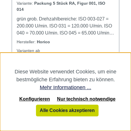
Variante:
Packung 5 Stück RA, Figur 001, ISO
014
grün grob. Drehzahlbereiche: ISO 003-027 =
200.000 U/min. ISO 031 = 120.000 U/min. ISO
040 = 70.000 U/min. ISO 045 = 65.000 U/min.
ISO 050 = 60.000 U/min. ISO 060 = 50.000
Hersteller:
Horico
U/min. ISO 070 = 30.000 U/min. Inhalt Bohrer
Varianten ab
12,81 €*
12,81 €*
Diese Website verwendet Cookies, um eine
24,20 €*
bestmögliche Erfahrung bieten zu können.
Mehr Informationen ...
Konfigurieren
Nur technisch notwendige
Alle Cookies akzeptieren