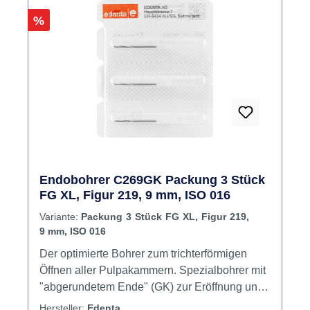
Rabatt
%
Endobohrer C269GK Packung 3 Stück
FG XL, Figur 219, 9 mm, ISO 016
Variante:
Packung 3 Stück FG XL, Figur 219,
9 mm, ISO 016
Der optimierte Bohrer zum trichterförmigen
Öffnen aller Pulpakammern. Spezialbohrer mit
"abgerundetem Ende" (GK) zur Eröffnung und
Erweiterung der Pulpakammer. Das
Hersteller:
Edenta