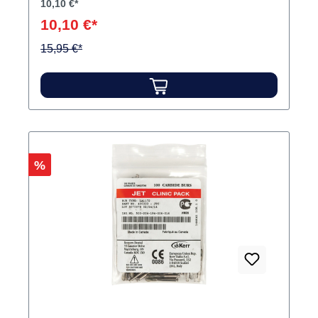
10,10 €*
10,10 €*
15,95 €*
Rabatt
%