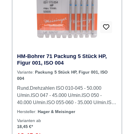
HM-Bohrer 71 Packung 5 Stück HP,
Figur 001, ISO 004
Variante:
Packung 5 Stück HP, Figur 001, ISO
004
Rund.Drehzahlen ISO 010-045 - 50.000
U/min.ISO 047 - 45.000 U/min.ISO 050 -
40.000 U/min.ISO 055-060 - 35.000 U/min.ISO
065-070 - 30.000 U/min.ISO 075-090 - 25.000
Hersteller:
Hager & Meisinger
U/min.ISO 095-110 - 20.000 U/min.ISO 120-
Varianten ab
130 - 18.000 U/min.ISO 140-150 - 16.000
18,45 €*
U/min.ISO 160-170 - 14.000 U/min.ISO 180-