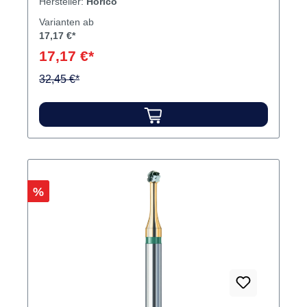
Hersteller:
Horico
Varianten ab
17,17 €*
17,17 €*
32,45 €*
Rabatt
%