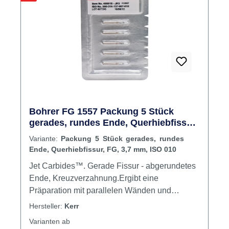
Bohrer FG 1557 Packung 5 Stück
gerades, rundes Ende, Querhiebfissur,
FG, 3,7 mm, ISO 010
Variante:
Packung 5 Stück gerades, rundes
Ende, Querhiebfissur, FG, 3,7 mm, ISO 010
Jet Carbides™. Gerade Fissur - abgerundetes
Ende, Kreuzverzahnung.Ergibt eine
Präparation mit parallelen Wänden und
planem Kavitätenboden. Hilfreich zur
Hersteller:
Kerr
Schaffung des Randes einer Präparation.
Varianten ab
Inhalt Bohrer Produktvideos: