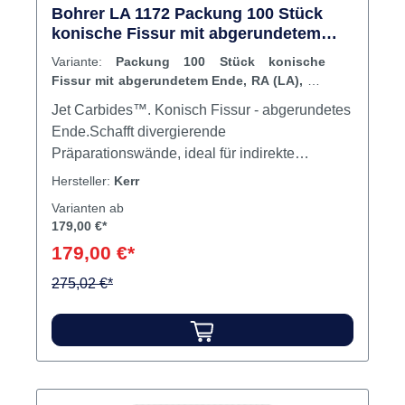
Bohrer LA 1172 Packung 100 Stück
konische Fissur mit abgerundetem
Ende, RA (LA), 4,1 mm, ISO 016
Variante:
Packung 100 Stück konische
Fissur mit abgerundetem Ende, RA (LA), 4,1
mm, ISO 016
Jet Carbides™. Konisch Fissur - abgerundetes
Ende.Schafft divergierende
Präparationswände, ideal für indirekte
Restaurationen. Querhiebe steigern
Hersteller:
Kerr
Schneideleistung. Kuppelförmige Enden
Varianten ab
schaffen abgerundete innere Linienwinkel zur
179,00 €*
besseren Verteilung okklusaler Kräfte. Inhalt
179,00 €*
Bohrer Produktvideos:
275,02 €*