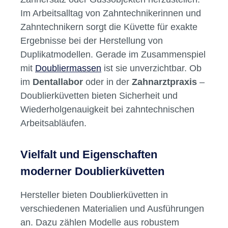
Was ist eine Doublierküvette und
wofür wird sie eingesetzt?
Die
Doublierküvette
ist ein zentrales
Laborgerät in der
Modellherstellung
. Sie
dient dazu, präzise Abformungen von
Zahnersatz oder Gussobjekten herzustellen.
Im Arbeitsalltag von Zahntechnikerinnen und
Zahntechnikern sorgt die Küvette für exakte
Ergebnisse bei der Herstellung von
Duplikatmodellen. Gerade im Zusammenspiel
mit
Doubliermassen
ist sie unverzichtbar. Ob
im
Dentallabor
oder in der
Zahnarztpraxis
–
Doublierküvetten bieten Sicherheit und
Wiederholgenauigkeit bei zahntechnischen
Arbeitsabläufen.