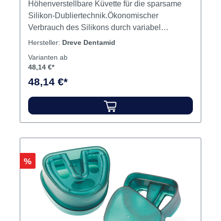
Dublisil® Küvette Stück Küvette
Variante:
Stück Küvette
Höhenverstellbare Küvette für die sparsame
Silikon-Dubliertechnik.Ökonomischer
Verbrauch des Silikons durch variabel
einstellbares Innenteil und somit optimale
Hersteller:
Dreve Dentamid
Anpassung an die jeweilige
Varianten ab
ModellsituationSicherer Sitz der Negativform
48,14 €*
durch RetentionsteilDublierung von Modellen
48,14 €*
mit oder ohne SockelVerankerung durch
konisches ManschettenteilOber-, Manschetten-
und Bodenteil aus stabilem und langlebigem