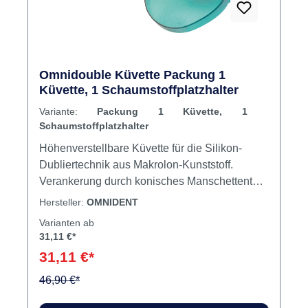
Makrolon-Kunststoff Inhalt Küvette
Produktvideos:
Rabatt
%
Omnidouble Küvette Packung 1
Küvette, 1 Schaumstoffplatzhalter
Variante:
Packung 1 Küvette, 1
Schaumstoffplatzhalter
Höhenverstellbare Küvette für die Silikon-
Dubliertechnik aus Makrolon-Kunststoff.