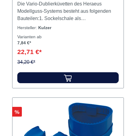
Vario-Dublierküvetten Stück
Manschette groß, Typ C
Variante:
Stück Manschette groß, Typ C
Die Vario-Dublierküvetten des Heraeus
Modellguss-Systems besteht aus folgenden
Bauteilen:1. Sockelschale als
Küvettenverschluss2. Ausblockschale für die
Hersteller:
Kulzer
sockelfreie Dublierung3. Modellplatte für die
Varianten ab
Aufnahme des Arbeitsmodells bei der
7,84 €*
Dublierung mit Sockelabformung4. Manschette
22,71 €*
als formgegebende Ummantelung5. Vario-
Platte zur Stabilisierung der Silikonform6.
34,20 €*
Silikonmanschette zum Ausgießen des