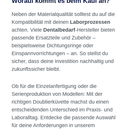
Durchmesser und Höhen, damit die Küvette
optimal zu deinen bestehenden
Modellherstellungswerkzeugen
passt. Für
spezielle Anforderungen bieten wir im Shop
auch
Artikulatoren und Okklusionshilfen
an,
die sich ideal ergänzen lassen.
Worauf kommt es beim Kauf an?
Neben der Materialqualität solltest du auf die
Kompatibilität mit deinen
Laborprozessen
achten. Viele
Dentalbedarf
-Hersteller bieten
passende Ersatzteile und Zubehör –
beispielsweise Dichtungsringe oder
Einspannvorrichtungen – an. So stellst du
sicher, dass deine Investition nachhaltig und
zukunftssicher bleibt.