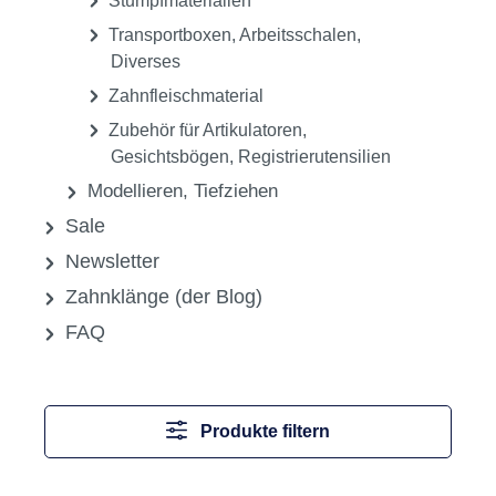
Gipslöser
Hilfsmittel
Kleber
Modellsäge
Silikonmassen
Sockelsysteme
Stumpfmaterialien
Transportboxen, Arbeitsschalen,
Diverses
Zahnfleischmaterial
Zubehör für Artikulatoren,
Gesichtsbögen, Registrierutensilien
Modellieren, Tiefziehen
Sale
Newsletter