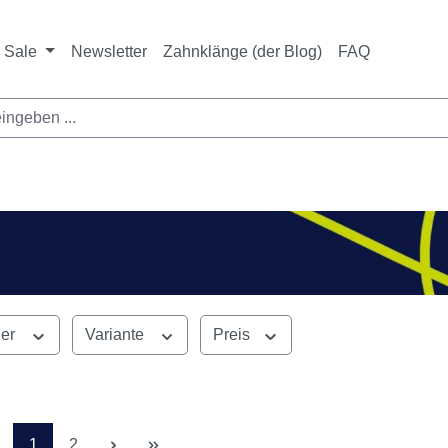
ichtet sich ausschließlich an Zahnarztpraxen und zahnte
nbieter i. S. v. § 13 BGB sowie an branchenfremde Unte
Sale
Newsletter
Zahnklänge (der Blog)
FAQ
ler
Variante
Preis