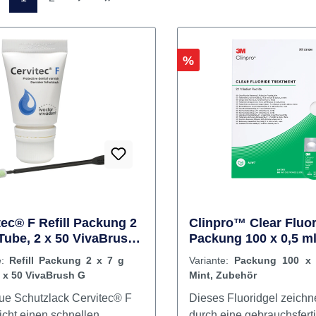
Seite
Seite
1
2
Rabatt
%
tec® F Refill Packung 2
Clinpro™ Clear Fluor
 Tube, 2 x 50 VivaBrush
Packung 100 x 0,5 ml
Zubehör
e:
Refill Packung 2 x 7 g
Variante:
Packung 100 x 