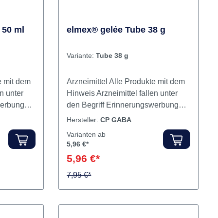
zeldose
Gesichtschirurgen nach vorheriger
luorid bei
Prüfung. Arzneimittel sind generell
nimale
von der Rücknahme
inuten Die
ausgeschlossen. Inhalt
ierung
Dentalsuspension
ven
 50 ml
elmex® gelée Tube 38 g
rtes
ierung
Variante:
Tube 38 g
saugung
e mit dem
Arzneimittel Alle Produkte mit dem
inze,
n unter
Hinweis Arzneimittel fallen unter
lt:
werbung
den Begriff Erinnerungswerbung
, 100
z. Bei
laut Heilmittelwerbegesetz. Bei
Hersteller:
CP GABA
en
detaillierten Fragen zu den
100
Varianten ab
tteln
entsprechenden Arzneimitteln
Aufkleber, 1 Anleitungskarte
5,96 €*
ekt an den
wenden Sie sich bitte direkt an den
5,96 €*
. 4 AM-
Hersteller. Nach § 4a Abs. 4 AM-
ahme von
HandelsV ist die Rücknahme von
7,95 €*