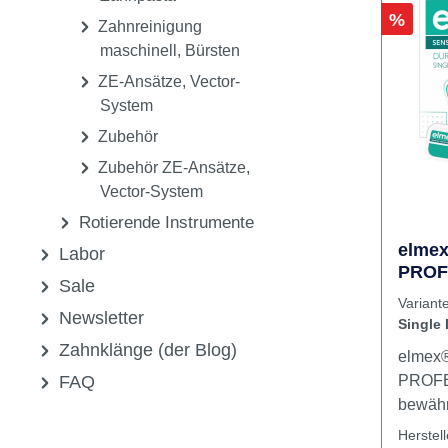
Natriu
Zahnbürsten
löslic
Zahnreinigung -
schwerl
Zahnpasta
Fluorap
Rabatt
%
Zahnreinigung
bekann
maschinell, Bürsten
Zahnsu
DYNE
ZE-Ansätze, Vector-
haftet 
System
trocke
Zubehör
somit 
Zubehör ZE-Ansätze,
applizi
Vector-System
DYNE
Rotierende Instrumente
enthäl
Fluorid
elme
Labor
PROF
Indika
Sale
Packu
Schutz
Varian
Dose
Newsletter
Zahnob
Single
(Karie
Zahnklänge (der Blog)
elmex
hypers