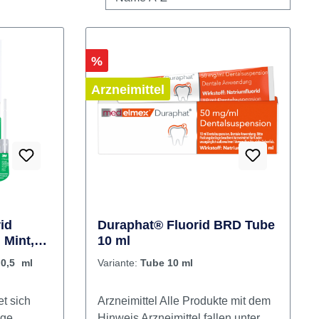
Rabatt
%
Arzneimittel
id
Duraphat® Fluorid BRD Tube
 Mint,
10 ml
0,5 ml
Variante:
Tube 10 ml