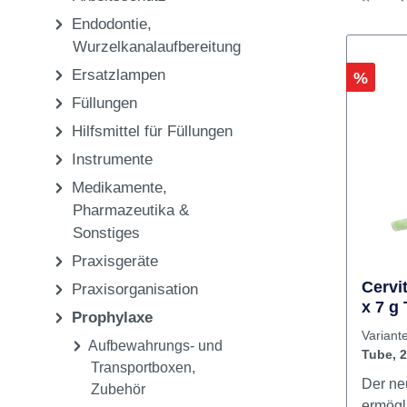
Pflege & Sterilisation
Einwegartikel,
Arbeitsschutz
Endodontie,
Wurzelkanalaufbereitung
Ersatzlampen
Rabatt
%
Füllungen
Hilfsmittel für Füllungen
Instrumente
Medikamente,
Pharmazeutika &
Sonstiges
Praxisgeräte
Cervi
Praxisorganisation
x 7 g
Prophylaxe
G
Variant