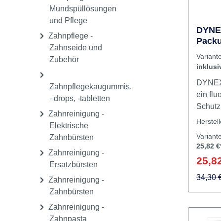
Stellen
Interdentalbürsten und
freili
Zubehör
durchb
Zahnpflege -
Approx
Mundspüllösungen
um Bra
und Pflege
entlan
DYNE
Zahnpflege -
und Br
Packu
Zahnseide und
Mehrfachschu
inklu
Variant
Zubehör
inklusi
DYNEX
Zahnpflegekaugummis,
ein fl
- drops, -tabletten
Schutzl
Zahnreinigung -
Desens
Herstel
Elektrische
Schmel
Variant
Zahnbürsten
aufget
25,82 €
Zahnreinigung -
DYNE
25,82
Ersatzbürsten
enthält
Fluorid
34,30 
Zahnreinigung -