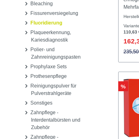
Aufbewahrungs- und
Tube, 2
Transportboxen,
Der ne
Zubehör
ermögl
Bleaching
Mehrfa
Fissurenversiegelung
Lacksy
Herstel
Chlorh
Fluoridierung
Variant
Cetylp
110,63 
Plaqueerkennung,
(CPC).
Kariesdiagnostik
162,
Kombina
Polier- und
Fluori
235,50
Zahnreinigungspasten
Keimko
Prophylaxe Sets
Arbeits
Feuchti
Prothesenpflege
das Ap
Reinigungspulver für
Rabatt
%
der Kar
Pulverstrahlgeräte
Der liq
Sonstiges
komple
ein.Da
Zahnpflege -