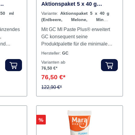
GC MI Paste Plus™
Aktionspaket 5 x 40 g
(Erdbeere, Melone, Minze,
150 ml
Variante:
Aktionspaket 5 x 40 g
Vanille, Tutti-Frutti)
(Erdbeere, Melone, Minze,
Vanille, Tutti-Frutti)
änzendes
Mit GC MI Paste Plus® erweitert
,
GC konsequent seine
und
Produktpalette für die minimale
rt während
invasive Zahnheilkunde. GC MI
Hersteller:
GC
0 ml
Paste Plus® hat alle Vorzüge und
Varianten ab
Eigenschaften des inzwischen
76,50 €*
hoch erfolgreichen GC Tooth
76,50 €*
: Bei
Mousse und erweitert diese um die
eiten auf
Abgabe von Fluoridionen. Der
122,90 €*
dukt nicht
Schutz für Patienten mit erhöhtem
Karies- und Demineralisationsrisiko
rmeidung
wird erheblich verbessert. GC MI