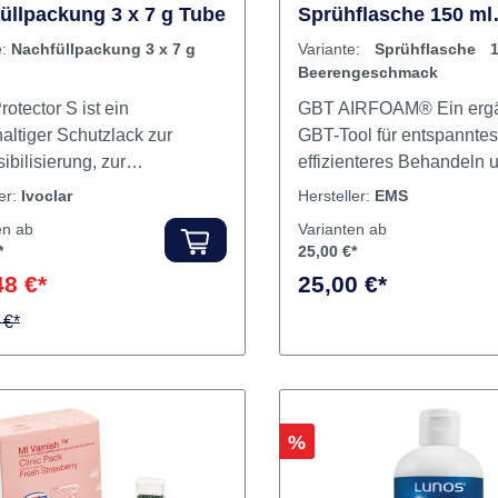
 Protector S
GBT AIRFOAM®
üllpackung 3 x 7 g Tube
Sprühflasche 150 ml
Beerengeschmack
e:
Nachfüllpackung 3 x 7 g
Variante:
Sprühflasche 
Beerengeschmack
rotector S ist ein
GBT AIRFOAM® Ein erg
haltiger Schutzlack zur
GBT-Tool für entspanntes
bilisierung, zur
effizienteres Behandeln 
prävention und zum Schutz
erhöhten Patientenkomfo
ler:
Ivoclar
Hersteller:
EMS
osionen. Der Schutzlack
der GBT-Behandlung. 15
en ab
Varianten ab
 7.700 ppm Fluorid in
Fluoridschaum mit
*
25,00 €*
ner Lösung und ist direkt
Beerengeschmack oder
48 €*
25,00 €*
tionsbereit. Fluor Protector
Minzgeschmack.HINWEIS
angenehm in Geschmack und
 €*
bekannten Unverträglichk
 und verfügt über gute Fließ-
CPC oder Fluorid das Pro
netzungseigenschaften
verwenden! Leichte Anwendung
ine relative
Orale Prophylaxe zur Ve