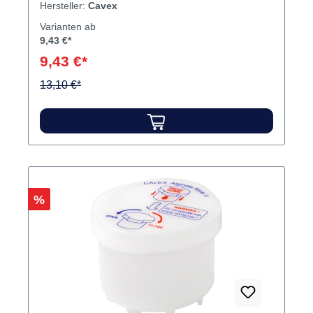
Hersteller:
Cavex
Varianten ab
9,43 €*
9,43 €*
13,10 €*
Rabatt
%