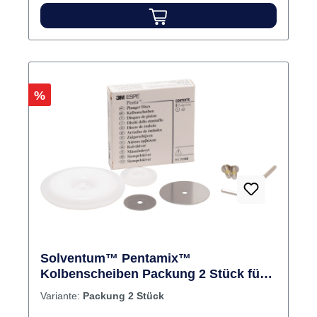
Rabatt
%
Solventum™ Pentamix™
Kolbenscheiben Packung 2 Stück für
Pentamix 1/2/3
Variante:
Packung 2 Stück