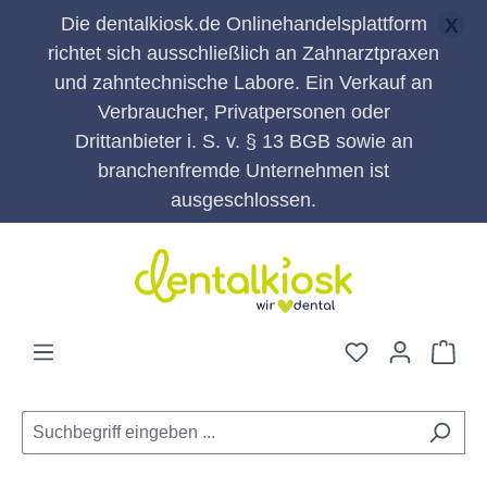
Die dentalkiosk.de Onlinehandelsplattform
X
richtet sich ausschließlich an Zahnarztpraxen
und zahntechnische Labore. Ein Verkauf an
Verbraucher, Privatpersonen oder
Drittanbieter i. S. v. § 13 BGB sowie an
branchenfremde Unternehmen ist
ausgeschlossen.
Zum Hauptinhalt springen
Du hast 0 Pro
War