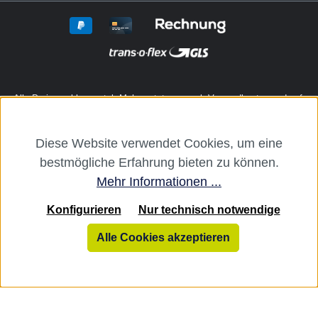
Alle Preise exkl. gesetzl. Mehrwertsteuer zzgl.
Versandkosten
und ggf.
Nachnahmegebühren, wenn nicht anders angegeben.
Diese Website verwendet Cookies, um eine
Die dentalkiosk.de Onlinehandelsplattform richtet sich ausschließlich
bestmögliche Erfahrung bieten zu können.
an Zahnarztpraxen und zahntechnische Labore. Ein Verkauf an
Verbraucher, Privatpersonen oder Drittanbieter i. S. v. § 13 BGB sowie
Mehr Informationen ...
an branchenfremde Unternehmen ist ausgeschlossen.
Konfigurieren
Nur technisch notwendige
dentalkiosk.de
Alle Cookies akzeptieren