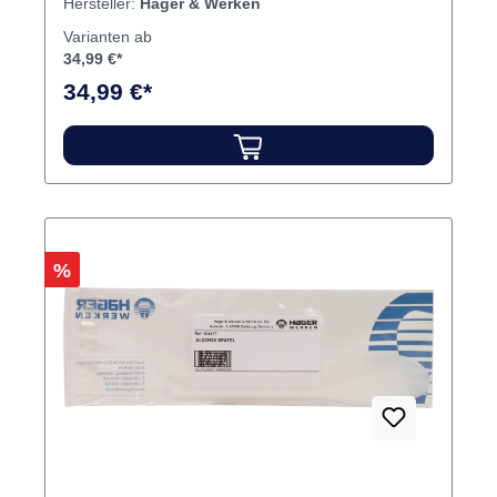
Hersteller:
Hager & Werken
Varianten ab
34,99 €*
34,99 €*
Rabatt
%