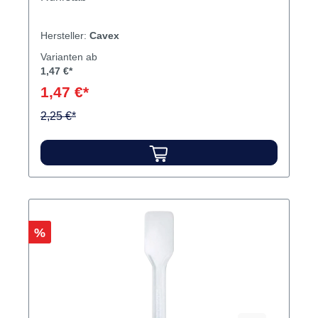
Hersteller:
Cavex
Varianten ab
1,47 €*
1,47 €*
2,25 €*
Rabatt
%