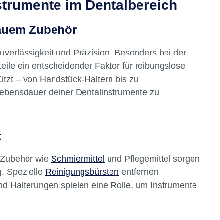
strumente im Dentalbereich
ng
schen
nauem Zubehör
Stahl
k des
uverlässigkeit und Präzision. Besonders bei der
ng der 8
ile ein entscheidender Faktor für reibungslose
tützt – von Handstück-Haltern bis zu
 Lebensdauer deiner Dentalinstrumente zu
äzise
dank der
ung Hohe
ständen,
t
8
esen der
. Zubehör wie
Schmiermittel
und Pflegemittel sorgen
: 8
g. Spezielle
Reinigungsbürsten
entfernen
 mm, 0,2
d Halterungen spielen eine Rolle, um Instrumente
4 mm, 0,5
Clip als