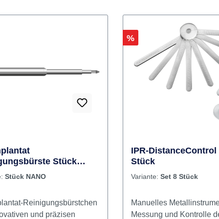
Rabatt
%
plantat
IPR-DistanceControl 
gungsbürste Stück
Stück
O
e:
Stück NANO
Variante:
Set 8 Stück
lantat-Reinigungsbürstchen
Manuelles Metallinstrume
novativen und präzisen
Messung und Kontrolle d