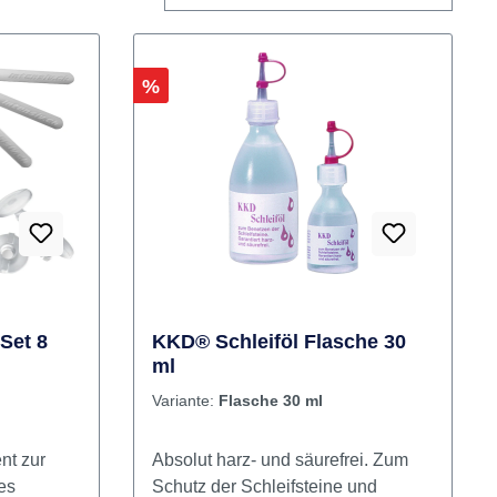
Rabatt
%
Set 8
KKD® Schleiföl Flasche 30
ml
Variante:
Flasche 30 ml
nt zur
Absolut harz- und säurefrei. Zum
es
Schutz der Schleifsteine und