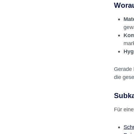
Worau
Mate
gewä
Komp
mark
Hyg
Gerade b
die gese
Subka
Für eine
Schm