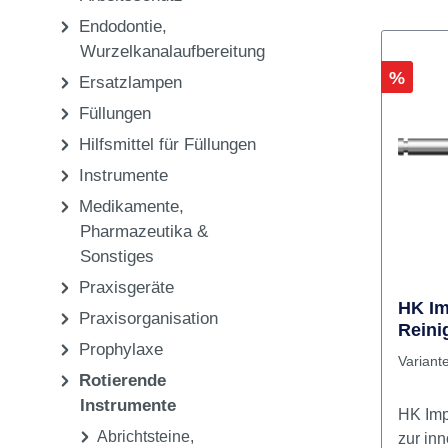
Endodontie,
Wurzelkanalaufbereitung
Rabatt
%
Ersatzlampen
Füllungen
Hilfsmittel für Füllungen
Instrumente
Medikamente,
Pharmazeutika &
Sonstiges
Praxisgeräte
HK Im
Praxisorganisation
Reini
Prophylaxe
NAN
Variant
Rotierende
Instrumente
HK Imp
Abrichtsteine,
zur in