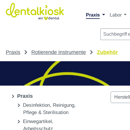
m Hauptinhalt springen
Zur Suche springen
Zur Hauptnavigation springen
Praxis
Labor
Praxis
Rotierende Instrumente
Zubehör
Praxis
Herstel
Desinfektion, Reinigung,
Pflege & Sterilisation
Einwegartikel,
Arbeitsschutz