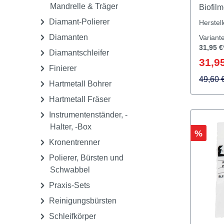
Mandrelle & Träger
Biofil
Titano
Diamant-Polierer
Herstel
Reinig
Diamanten
Variant
dem Zie
31,95 €
Diamantschleifer
chirur
31,95
Periim
Finierer
auch a
49,60 
Hartmetall Bohrer
Stellen
Hartmetall Fräser
intens
Instrumentenständer, -
möglic
Halter, -Box
zu glä
Rabatt
%
rotier
Kronentrenner
Instru
Polierer, Bürsten und
gleich
Schwabbel
Oberfl
Praxis-Sets
Schwäc
erreich
Reinigungsbürsten
Abtrag 
Schleifkörper
periim