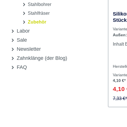
Stahlbohrer
Inhalt Reinigungsbürste
Stahlfräser
Silik
Stück
Zubehör
Innen
Variant
Labor
Außen:
Sale
I
Newsletter
Zahnklänge (der Blog)
Herstel
FAQ
Variant
4,10 €*
4,10 
7,33 €*