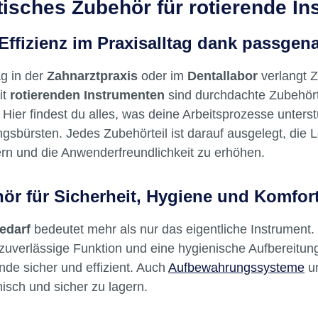
tisches Zubehör für rotierende In
beim Approximal-Strippi
während Kieferorthopädi
Behandlungen Vorteile Lange
Effizienz im Praxisalltag dank passge
Lebensdauer durch Inox-
Sichere Handhabung dan
ag in der
Zahnarztpraxis
oder im
Dentallabor
verlangt Z
Griffes Variable Anwendu
it
rotierenden Instrumenten
sind durchdachte Zubehörte
Instrumente, einzeln oder
 Hier findest du alles, was deine Arbeitsprozesse unters
zusammen mit einer
gsbürsten. Jedes Zubehörteil ist darauf ausgelegt, die
KunststoffNiete fixiert Pr
rn und die Anwenderfreundlichkeit zu erhöhen.
Messung des Abstandes 
kalibrierten Millimetrier
Anzahl an messbaren Ab
ör für Sicherheit, Hygiene und Komfor
dank Kombinationen der 
Instrumente Leichtes Abl
edarf
bedeutet mehr als nur das eigentliche Instrument
Instrumenten Dimensionen Inhalt
 zuverlässige Funktion und eine hygienische Aufbereitun
Instrumente 0,1 mm, 0,15
de sicher und effizient. Auch
Aufbewahrungssysteme
un
mm, 0,25 mm, 0,3 mm, 0,
sch und sicher zu lagern.
mm, 1 mm, mit Kunststoff-
Halterung