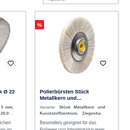
Rabatt
%
k Ø 22
Polierbürsten Stück
Metallkern und
000
Kunststoffzentrum,
 3 mm,
Variante:
Stück Metallkern und