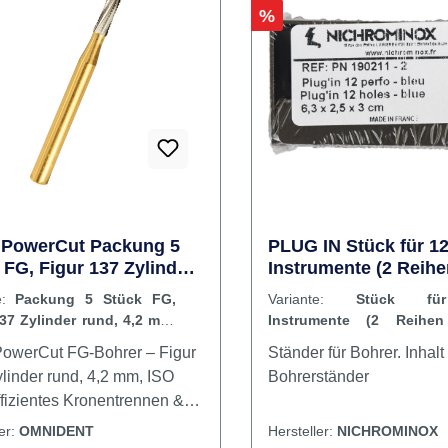
 Schaftmarkierung) wird eine
nzpolitur erreicht. Der
anz entsteht durch die
dung der mit hochwertigen
Rabatt
%
mitteln imprägnierten
polierer selbst; der Einsatz
usätzlichen Polierpaste ist
notwendig.Metallische
ation wie Inlays, Onlays,
 und Brücken im Mund des
tenEmpfohlene Drehzahl
- 7.000 U/min.Zur Amalgam-
 wird Wasser benötigt Inhalt
r
PowerCut Packung 5
PLUG IN Stück für 1
 FG, Figur 137 Zylinder
Instrumente (2 Reihe
 4,2 mm, ISO 012
Löcher), blau, 6,3 x 2
te:
Packung 5 Stück FG,
Variante:
Stück fü
cm
37 Zylinder rund, 4,2 mm,
Instrumente (2 Reih
2
Löcher), blau, 6,3 x 2,5 x 
owerCut FG-Bohrer – Figur
Ständer für Bohrer. Inhalt
ylinder rund, 4,2 mm, ISO
Bohrerständer