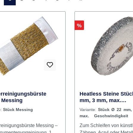
Seite
Seite
Seite
Seite
Seite
1
2
3
4
5
Rabatt
%
rreinigungsbürste
Heatless Steine Stüc
 Messing
mm, 3 mm, max.
Geschwindigkeit 20.
e:
Stück Messing
Variante:
Stück Ø 22 mm,