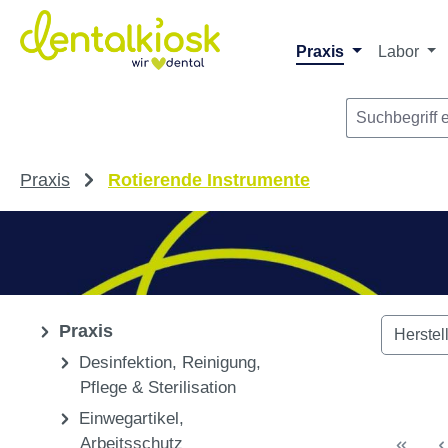
Die dentalkiosk.de Onlinehandelsplattform r
Privatpersonen oder Dritta
m Hauptinhalt springen
Zur Suche springen
Zur Hauptnavigation springen
Praxis
Labor
Praxis
Rotierende Instrumente
Praxis
Herstel
Desinfektion, Reinigung,