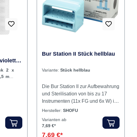
Rabatt
%
chwarz
: Super-
ttlere
er-Snap®
ung)
® Scheibe
Bur Station II Stück hellblau
iolett,
 mm, ISO
ck 2 x
Variante:
Stück hellblau
3,5 mm,
Die Bur Station II zur Aufbewahrung
und Sterilisation von bis zu 17
Instrumenten (11x FG und 6x W) ist
amik und
aus multifunktionellem Kunststoff,
Hersteller:
SHOFU