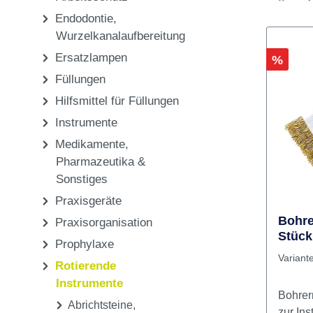
Pflege & Sterilisation
Einwegartikel,
Arbeitsschutz
Endodontie,
Wurzelkanalaufbereitung
Ersatzlampen
Rabatt
%
Füllungen
Hilfsmittel für Füllungen
Instrumente
Medikamente,
Pharmazeutika &
Sonstiges
Praxisgeräte
Bohre
Praxisorganisation
Stück
Prophylaxe
Variant