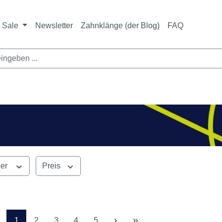
ichtet sich ausschließlich an Zahnarztpraxen und zahnte
nbieter i. S. v. § 13 BGB sowie an branchenfremde Unte
Sale
Newsletter
Zahnklänge (der Blog)
FAQ
ler
Preis