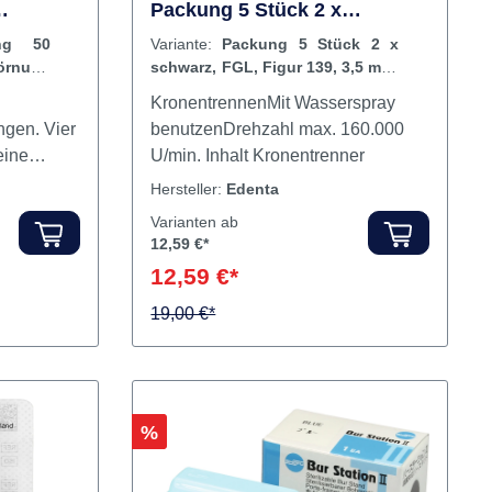
Kronentrenner C34L
Packung 5 Stück 2 x
Körnung
schwarz, FGL, Figur 139, 3,5
ung 50
Variante:
Packung 5 Stück 2 x
mm, ISO 012
örnung
schwarz, FGL, Figur 139, 3,5 mm,
ISO 012
KronentrennenMit Wasserspray
ngen. Vier
benutzenDrehzahl max. 160.000
eine
U/min. Inhalt Kronentrenner
urieren bis
Hersteller:
Edenta
Die
Varianten ab
iben sind
12,59 €*
ibel. Sie
12,59 €*
chen
fach auf
19,00 €*
werden.
 Polieren
omposit-