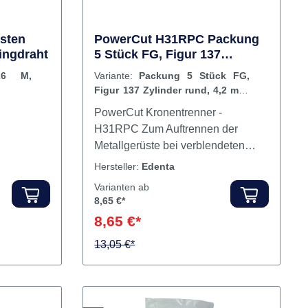
sten
PowerCut H31RPC Packung
ingdraht
5 Stück FG, Figur 137
Zylinder rund, 4,2 mm, ISO
26 M,
Variante:
Packung 5 Stück FG,
012
Figur 137 Zylinder rund, 4,2 mm,
ISO 012
PowerCut Kronentrenner -
H31RPC Zum Auftrennen der
Metallgerüste bei verblendeten
Kronen und Brücken und zur
Hersteller:
Edenta
Nachbearbeitung von Titan
Varianten ab
Abutments.Höchste
8,65 €*
Schneidleistung ohne klemmen
8,65 €*
und einhaken. Durch die
Weiterentwicklung der Verzahnung
13,05 €*