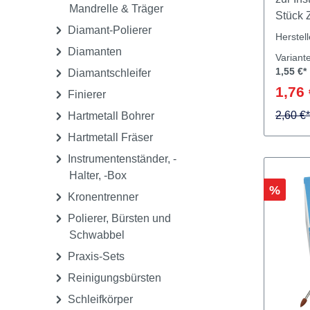
Rotierende
Instrumente
Bohrer
Abrichtsteine,
zur In
Mandrelle & Träger
Stück Zuverlässige Reinigung für
Diamant-Polierer
maxima
Herstel
Bohrer
Diamanten
Variant
Messin
1,55 €*
Diamantschleifer
zur gr
1,76 
Finierer
rotier
entfer
2,60 €*
Hartmetall Bohrer
effekti
Hartmetall Fräser
gründl
Instrumentenständer, -
Produktvorteile
Halter, -Box
mit ro
Rabatt
%
Kronentrenner
die ma
rotiere
Polierer, Bürsten und
zuverl
Schwabbel
Versc
Praxis-Sets