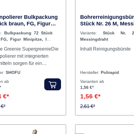
alrückstände – Geeignet zur
ung vor maschineller
itung oder Sterilisation –
big und wiederverwendbar –
ür den täglichen Einsatz
ng & Zusatzinfos Die
onpolierer Bulkpackung
Bohrerreinigungsbür
ück braun, FG, Figur
Stück Nr. 26 M, Mess
gbürste wird zur ersten
itze, ISO 030
ung von rotierenden
e:
Bulkpackung 72 Stück
Variante:
Stück Nr. 
enten verwendet, z. B. zur
 FG, Figur Minipitze, ISO
Messingdraht
nung von Zement- oder
e Greenie SupergreenieDie
Inhalt Reinigungsbürste
e Rückständen. Inhalt: 1
polierer mit integrierten
reinigungsbürste aus
itteln sorgen für ein
n Jetzt
es und brillantes Polieren
ler:
SHOFU
Hersteller:
Polirapid
reinigungsbürste aus
elmetallen und
g online bei dentalkiosk.de
en ab
Varianten ab
m.Brownies dienen zur
*
1,56 €*
en – für effektive
itur, Greenies werden im
mentenpflege direkt nach der
 €*
1,56 €*
uss zur Glanzpolitur
dung.
etzt; mit den Supergreenies
 €*
2,61 €*