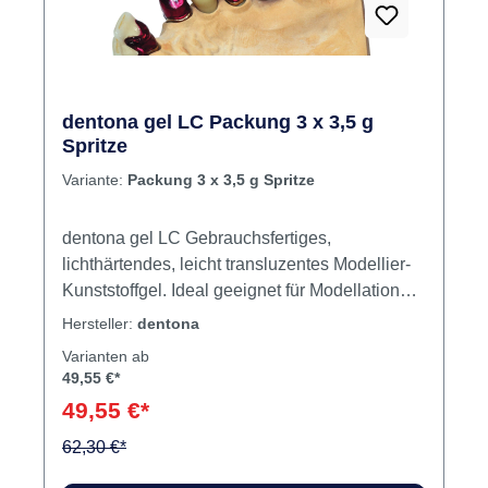
Zahnfleischmasken, Kinderprothesen Inhalt
Kunststoff
dentona gel LC Packung 3 x 3,5 g
Spritze
Variante:
Packung 3 x 3,5 g Spritze
dentona gel LC Gebrauchsfertiges,
lichthärtendes, leicht transluzentes Modellier-
Kunststoffgel. Ideal geeignet für Modellationen
in der Implantattechnik, Kombi-Technik und bei
Hersteller:
dentona
festsitzendem Zahnersatz. Durch die eigene
Varianten ab
Fertigung bei dentona wird ein gleichbleibend
49,55 €*
exzellenter Qualitätsstandard und eine hohe
49,55 €*
Wirtschaftlichkeit gewährleistet.
Verarbeitungstechnik Gießen Scannen
62,30 €*
Pressen Anwendungsgebiete Implantologie