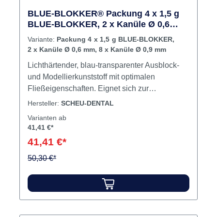
BLUE-BLOKKER® Packung 4 x 1,5 g
BLUE-BLOKKER, 2 x Kanüle Ø 0,6
mm, 8 x Kanüle Ø 0,9 mm
Variante:
Packung 4 x 1,5 g BLUE-BLOKKER,
2 x Kanüle Ø 0,6 mm, 8 x Kanüle Ø 0,9 mm
Lichthärtender, blau-transparenter Ausblock-
und Modellierkunststoff mit optimalen
Fließeigenschaften. Eignet sich zur
Herstellung von Platzhaltern für
Hersteller:
SCHEU-DENTAL
Bleichschienen und Medikamententräger
Varianten ab
sowie zum Versiegeln und Verblocken von
41,41 €*
Säge- und Set-Up-Modellen. Verbrennt
41,41 €*
rückstandslos, daher auch in der Prothetik zur
Herstellung von festsitzendem und
50,30 €*
herausnehmbarem Zahnersatz verwendbar.
Teleskop-Modellationen werden stabil und
können spannungsfrei abgehoben werden.
Aushärtung im Bereich von 380-470 nm. Inhalt:
4 x 1,5 g BLUE-BLOKKER, 2 Micro-Kanülen, 8