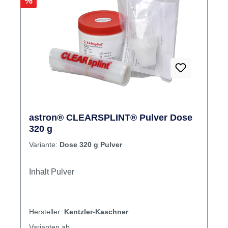
Rabatt
%
astron® CLEARSPLINT® Pulver Dose
320 g
Variante:
Dose 320 g Pulver
Inhalt Pulver
Hersteller:
Kentzler-Kaschner
Varianten ab