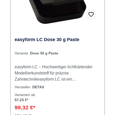
easyform LC Dose 30 g Paste
Variante:
Dose 30 g Paste
easyform LC – Hochwertiger lichthärtender
Modellierkunststoff für präzise
Zahntechnikeasyform LC ist ein
gebrauchsfertiger Modellierkunststoff, der
Hersteller:
DETAX
speziell für die Anforderungen der modernen
Varianten ab
Zahntechnik entwickelt wurde. Dieser
57,23 €*
lichthärtende Kunststoff ist MM-frei und
99,32 €*
verbrennt selbst bei größeren Schichtstärken