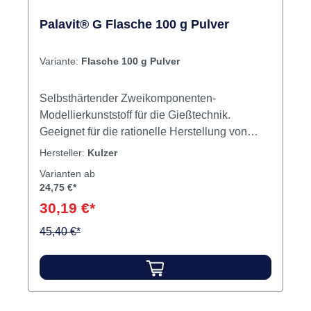
Palavit® G Flasche 100 g Pulver
Variante:
Flasche 100 g Pulver
Selbsthärtender Zweikomponenten-
Modellierkunststoff für die Gießtechnik.
Geeignet für die rationelle Herstellung von
Gussmodellen aller Art. Moderne
Hersteller:
Kulzer
Modellierkunststoffe erhalten die Form Ihrer
Varianten ab
Modellation zuverlässiger als Wachs. Palavit®
24,75 €*
G ist auch bei dünner Randgestaltung formfest,
30,19 €*
unempfindlich beim Bearbeiten und härtet
schnell und sicher aus. Erhalten Sie
45,40 €*
passgenaue Kronen- und Brückengerüste mit
Palavit® G, unserem Modellierwerkstoff für die
Gießtechnik. Der selbsthärtende
Zweikomponenten-Modellierkunstoff besteht