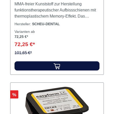
MMA-freier Kunststoff zur Herstellung
funktionstherapeutischer Aufbissschienen mit
thermoplastischem Memory-Effekt. Das
Material wird bei Körpertemperatur flexibel und
Hersteller:
SCHEU-DENTAL
zeichnet sich durch einen entsprechend hohen
Varianten ab
Tragekomfort aus. Gleichzeitig ist es
72,25 €*
bruchsicher, langlebig, dauerhaft transparent
72,25 €*
und geschmacksneutral. Erhältlich als
Fräsronde in 16 und 20 mm Stärke. Inhalt
101,65 €*
Fräsronde
Rabatt
%