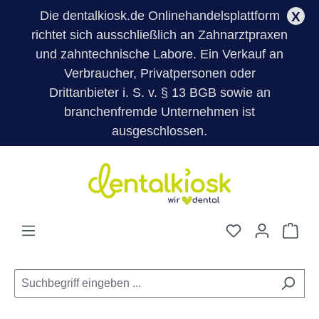
Die dentalkiosk.de Onlinehandelsplattform
X
richtet sich ausschließlich an Zahnarztpraxen
und zahntechnische Labore. Ein Verkauf an
Verbraucher, Privatpersonen oder
Drittanbieter i. S. v. § 13 BGB sowie an
branchenfremde Unternehmen ist
ausgeschlossen.
Zum Hauptinhalt springen
Du hast 0 Pro
War