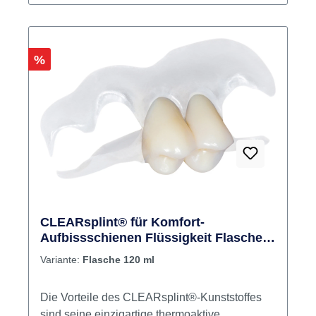
beigefügten Sicherheitsdatenblatt. Inhalt: 4 x
2,5 g Applikationsspritze, 8 Dosierspitzen
Produktvideos:
Rabatt
%
CLEARsplint® für Komfort-
Aufbissschienen Flüssigkeit Flasche
120 ml
Variante:
Flasche 120 ml
Die Vorteile des CLEARsplint®-Kunststoffes
sind seine einzigartige thermoaktive