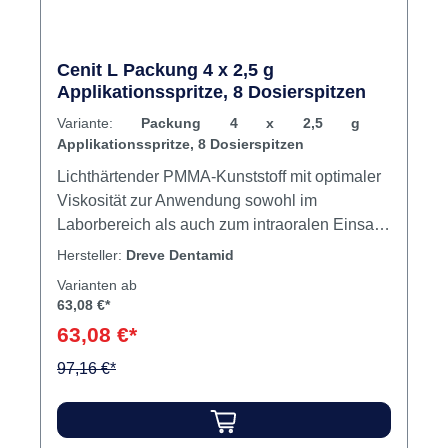
Cenit L Packung 4 x 2,5 g
Applikationsspritze, 8 Dosierspitzen
Variante:
Packung 4 x 2,5 g
Applikationsspritze, 8 Dosierspitzen
Lichthärtender PMMA-Kunststoff mit optimaler
Viskosität zur Anwendung sowohl im
Laborbereich als auch zum intraoralen Einsatz
im Praxisbereich. Polymerisiert in jedem
Hersteller:
Dreve Dentamid
handelsüblichen Laborlichtgerät mit
Varianten ab
Spektralbereich von 300–500 nm.
63,08 €*
Polymerisationszeit ca. 3–5 Minuten. Bitte
63,08 €*
beachten Sie, dass dieses Produkt der
Chemikalien-Verbotsverordnung unterliegt. Für
97,16 €*
die sichere Verwendung und
Weiterveräußerung gelten besondere
Anforderungen. Details hierzu finden Sie im