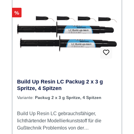
Mini-Kanülen
Rabatt
%
Build Up Resin LC Packug 2 x 3 g
Spritze, 4 Spitzen
Variante:
Packug 2 x 3 g Spritze, 4 Spitzen
Build Up Resin LC gebrauchsfähiger,
lichthärtender Modellierkunststoff für die
Gußtechnik Problemlos von der