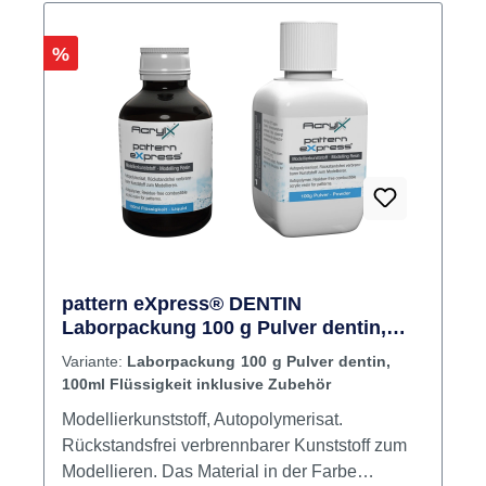
aus Pulver und Flüssigkeit. Inhalt Pulver
Rabatt
%
pattern eXpress® DENTIN
Laborpackung 100 g Pulver dentin,
100ml Flüssigkeit inklusive Zubehör
Variante:
Laborpackung 100 g Pulver dentin,
100ml Flüssigkeit inklusive Zubehör
Modellierkunststoff, Autopolymerisat.
Rückstandsfrei verbrennbarer Kunststoff zum
Modellieren. Das Material in der Farbe