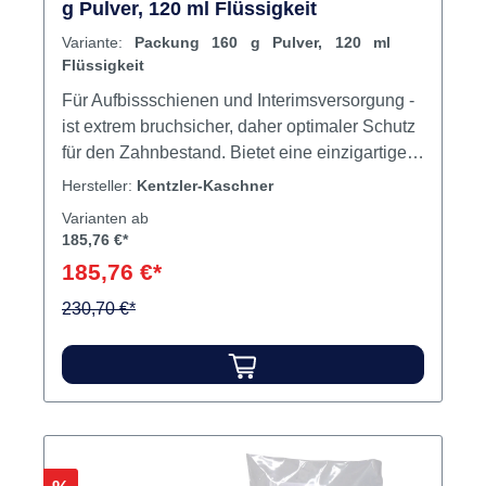
g Pulver, 120 ml Flüssigkeit
Variante:
Packung 160 g Pulver, 120 ml
Flüssigkeit
Für Aufbissschienen und Interimsversorgung -
ist extrem bruchsicher, daher optimaler Schutz
für den Zahnbestand. Bietet eine einzigartige
Flexibilität und bietet damit einen hohen,
Hersteller:
Kentzler-Kaschner
angenehmen Tragekomfort. Ist hypoallergen,
Varianten ab
da MMA-frei (Restmonomergehalt an MMA = 0)
185,76 €*
Bleibt unsichtbar transparent - kein Vergilben.
185,76 €*
Ist die beste Lösung für Knirscher (Bruxismus)
und zum Schutz von Implantatversorgungen.
230,70 €*
Lässt sich mit normaler Laborausstattung
verarbeiten. Selbstadjustierend. Inhalt 160 g
Pulver120 ml Flüssigkeit