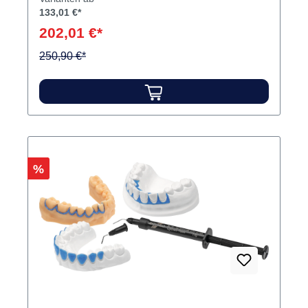
133,01 €*
202,01 €*
250,90 €*
Rabatt
%