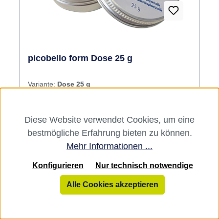
picobello form Dose 25 g
Variante:
Dose 25 g
picobello ist ein lichthärtender
Diese Website verwendet Cookies, um eine
Modellierkunststoff für die Herstellung
bestmögliche Erfahrung bieten zu können.
passgenauer Geschiebe, Teleskop- und
Mehr Informationen ...
Konusarbeiten, Suprakonstruktionen,
Hersteller:
picodent
Implantataufbauten u. a. m. Inhalt Kunststoff
Varianten ab
Konfigurieren
Nur technisch notwendige
78,43 €*
Alle Cookies akzeptieren
78,43 €*
80,40 €*