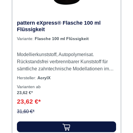
pattern eXpress® Flasche 100 ml
Flüssigkeit
Variante:
Flasche 100 ml Flüssigkeit
Modellierkunststoff, Autopolymerisat.
Rückstandsfrei verbrennbarer Kunststoff für
sämtliche zahntechnische Modellationen im
Dentallabor. Das Material ist sowohl in
Hersteller:
AcrylX
langjährig bewährter Farbe ROT als auch in
Varianten ab
der Farbe DENTIN für Modellstümpfe
23,62 €*
erhältlich. Letzteres gewährleistet eine
23,62 €*
natürliche Farbgebung bei Zirkon- oder
Keramikarbeiten, da die rote Farbe des
31,60 €*
Standardkunststoffes nicht durch die Arbeit
hindurchscheint und die Farbwahrnehmung
irritiert. Eigenschaften: Pulver- und