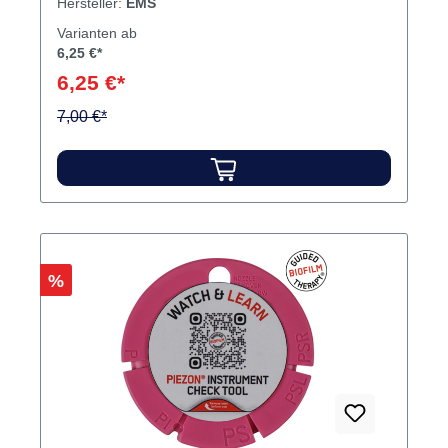
Hersteller:
EMS
Varianten ab
6,25 €*
6,25 €*
7,00 €*
Rabatt
%