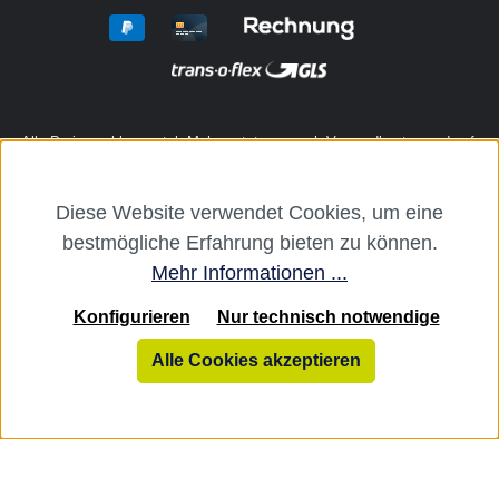
Alle Preise exkl. gesetzl. Mehrwertsteuer zzgl.
Versandkosten
und ggf.
Nachnahmegebühren, wenn nicht anders angegeben.
Diese Website verwendet Cookies, um eine
Die dentalkiosk.de Onlinehandelsplattform richtet sich ausschließlich
bestmögliche Erfahrung bieten zu können.
an Zahnarztpraxen und zahntechnische Labore. Ein Verkauf an
Verbraucher, Privatpersonen oder Drittanbieter i. S. v. § 13 BGB sowie
Mehr Informationen ...
an branchenfremde Unternehmen ist ausgeschlossen.
Konfigurieren
Nur technisch notwendige
dentalkiosk.de
Alle Cookies akzeptieren