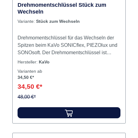
Drehmomentschlüssel Stück zum
Wechseln
Variante:
Stück zum Wechseln
Drehmomentschlüssel für das Wechseln der
Spitzen beim KaVo SONICflex, PIEZOlux und
SONOsoft. Der Drehmomentschlüssel ist
aufbereitbar und aufgesteckt für den Anwender
Hersteller:
KaVo
ein hervorragender Verletzungsschutz. Inhalt
Varianten ab
Drehmomentschlüsselzum Wechseln
34,50 €*
34,50 €*
48,00 €*