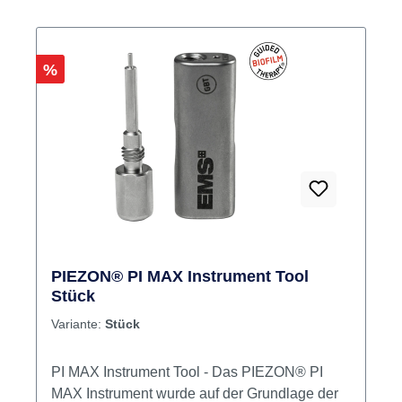
Überprüfung der Instrumentenlänge und –
spitze Für den einfachen und sicheren
Austausch der PERIOFLOW® Nozzle Inhalt 1
Rabatt
%
Instrumentenprüfgerät
PIEZON® PI MAX Instrument Tool
Stück
Variante:
Stück
PI MAX Instrument Tool - Das PIEZON® PI
MAX Instrument wurde auf der Grundlage der