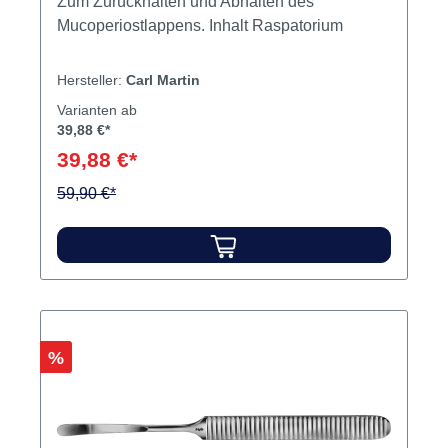
Zum Zurückhalten und Abhalten des
Mucoperiostlappens. Inhalt Raspatorium
Hersteller:
Carl Martin
Varianten ab
39,88 €*
39,88 €*
59,90 €*
Rabatt
%