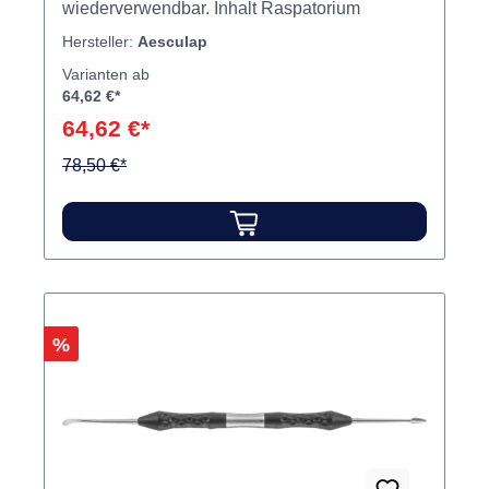
wiederverwendbar. Inhalt Raspatorium
Hersteller:
Aesculap
Varianten ab
64,62 €*
64,62 €*
78,50 €*
Rabatt
%