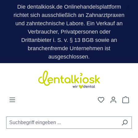
Die dentalkiosk.de Onlinehandelsplattform
X
richtet sich ausschließlich an Zahnarztpraxen
und zahntechnische Labore. Ein Verkauf an
Verbraucher, Privatpersonen oder
Drittanbieter i. S. v. § 13 BGB sowie an
branchenfremde Unternehmen ist
ausgeschlossen.
Zum Hauptinhalt springen
Du hast 0 Pro
War