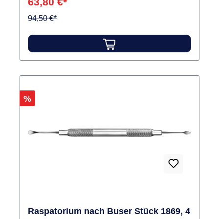
63,80 €*
94,50 €*
Rabatt
%
Raspatorium nach Buser Stück 1869, 4