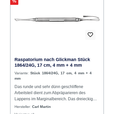
Rabatt
%
Raspatorium nach Glickman Stück
1864/24G, 17 cm, 4 mm + 4 mm
Variante:
Stück 1864/24G, 17 cm, 4 mm + 4
mm
Das runde und sehr dünn geschliffene
Arbeitsteil dient zum Abpräparieren des
Lappens im Marginalbereich. Das dreieckig
ausgestaltete Arbeitsende ist sehr gut geeignet
Hersteller:
Carl Martin
zum atraumatischen Freipräparieren der