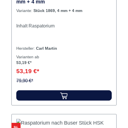
mm + 4 mm
Variante:
Stück 1869, 4 mm + 4 mm
Inhalt Raspatorium
Hersteller:
Carl Martin
Varianten ab
53,19 €*
53,19 €*
79,90 €*
Rabatt
%