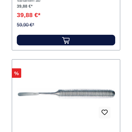
Varianten ab
Papillen. Inhalt Raspatorium
39,88 €*
39,88 €*
59,90 €*
Rabatt
%