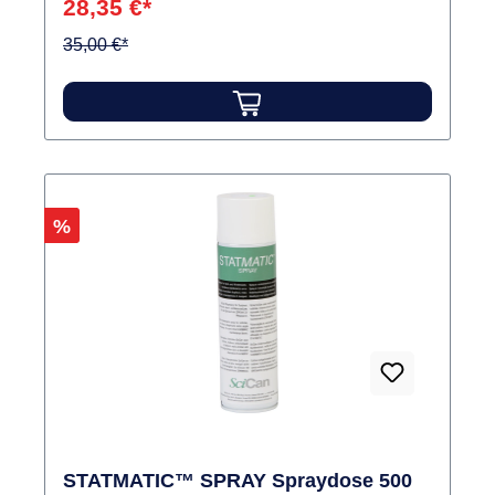
28,35 €*
35,00 €*
Rabatt
%
STATMATIC™ SPRAY Spraydose 500