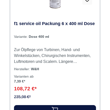
f1 service oil Packung 6 x 400 ml Dose
Variante:
Dose 400 ml
Zur Ölpflege von Turbinen, Hand- und
Winkelstücken, Chirurgischen Instrumenten,
Luftmotoren und Scalern. Längere
Lebensdauer der Instrumente - physiologisch
Hersteller:
W&H
o.k., hohe Wertstoffverträglichkeit,
Varianten ab
sterilisationsbeständig und enorm
7,39 €*
wirtschaftlich. Inhalt Service-Öl
108,72 €*
235,98 €*