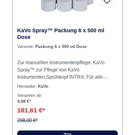
KaVo Spray™ Packung 6 x 500 ml
Dose
Variante:
Packung 6 x 500 ml Dose
Zur manuellen Instrumentenpflege: KaVo
Spray™ zur Pflege von KaVo
Instrumenten.Sprühkopf INTRA: Für alle
INTRA-Instrumente, Köpfe, Luftmotoren und
Hersteller:
KaVo
Turbinen mit Festanschluss sowie die Pflege
Varianten ab
von FG-Spannzangen bei Instrumenten und
4,98 €*
Turbinen.Sprühkopf MULTIflex: Für alle
181,61 €*
MULTIflex Turbinen, SONICflex und INTRAflex
Instrumente. Sprühkopf COMFORTdrive: Für
298,00 €*
das COMFORTdrive Winkelstück. Inhalt
Schmiermittel