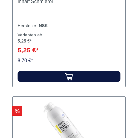
Inhalt Schmieröl
Hersteller:
NSK
Varianten ab
5,25 €*
5,25 €*
8,70 €*
Rabatt
%