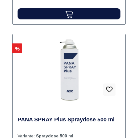
finden Sie im beigefügten
Sicherheitsdatenblatt. Inhalt Schmiermittel
Rabatt
%
PANA SPRAY Plus Spraydose 500 ml
Variante:
Spraydose 500 ml