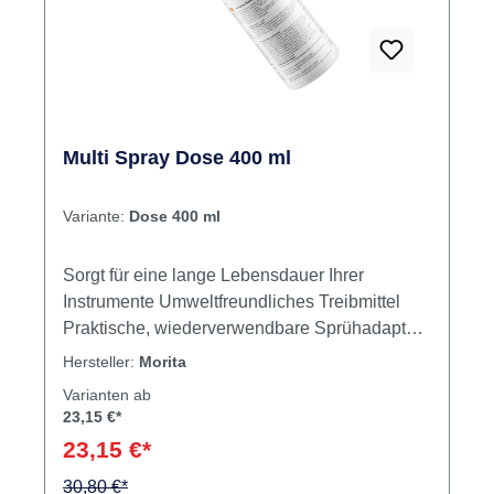
Multi Spray Dose 400 ml
Variante:
Dose 400 ml
Sorgt für eine lange Lebensdauer Ihrer
Instrumente Umweltfreundliches Treibmittel
Praktische, wiederverwendbare Sprühadapter
Kann mit dem Lubrina-Pflegegerät für
Hersteller:
Morita
Handstücke verwendet werden Bitte beachten
Varianten ab
Sie, dass dieses Produkt der Chemikalien-
23,15 €*
Verbotsverordnung unterliegt. Für die sichere
23,15 €*
Verwendung und Weiterveräußerung gelten
besondere Anforderungen. Details hierzu
30,80 €*