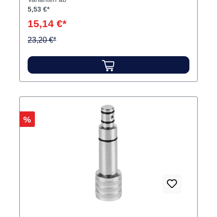
5,53 €*
15,14 €*
23,20 €*
Rabatt
%