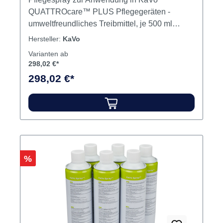
QUATTROcare™ PLUS Pflegegeräten -
umweltfreundliches Treibmittel, je 500 ml
Inhalt. Inhalt Pflegespray
Hersteller:
KaVo
Varianten ab
298,02 €*
298,02 €*
Rabatt
%