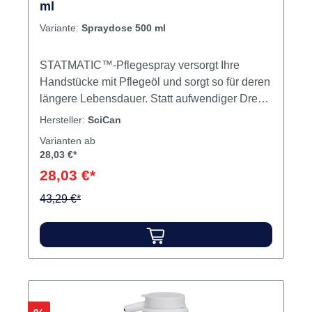
ml
Variante:
Spraydose 500 ml
STATMATIC™-Pflegespray versorgt Ihre
Handstücke mit Pflegeöl und sorgt so für deren
längere Lebensdauer. Statt aufwendiger Dreh-
und Riegelverschlüsse bietet STATMATIC™
Hersteller:
SciCan
seinen Nutzern einfachen Austausch und
Varianten ab
Sicherheit: Einfach den Sicherungsring nach
28,03 €*
oben schieben, die Spraydose in die Halterung
28,03 €*
einrasten lassen und den Sicherungsring
43,29 €*
wieder herunterlassen. Inhalt Pflegeöl