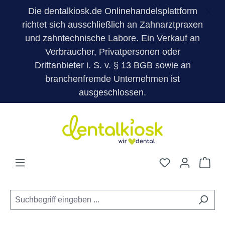
Die dentalkiosk.de Onlinehandelsplattform
X
richtet sich ausschließlich an Zahnarztpraxen
und zahntechnische Labore. Ein Verkauf an
Verbraucher, Privatpersonen oder
Drittanbieter i. S. v. § 13 BGB sowie an
branchenfremde Unternehmen ist
ausgeschlossen.
Zum Hauptinhalt springen
Du hast 0 Pro
War