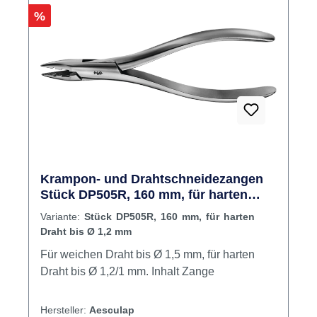
Rabatt
%
Krampon- und Drahtschneidezangen
Stück DP505R, 160 mm, für harten
Draht bis Ø 1,2 mm
Variante:
Stück DP505R, 160 mm, für harten
Draht bis Ø 1,2 mm
Für weichen Draht bis Ø 1,5 mm, für harten
Draht bis Ø 1,2/1 mm. Inhalt Zange
Hersteller:
Aesculap