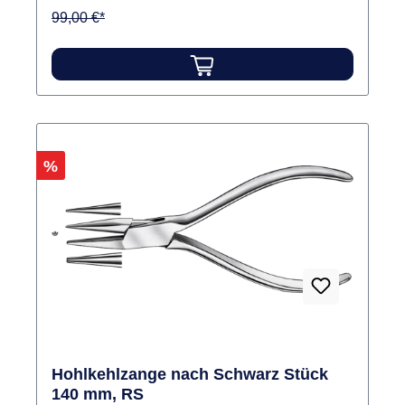
99,00 €*
Rabatt
%
Hohlkehlzange nach Schwarz Stück
140 mm, RS