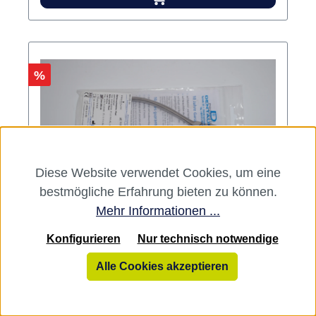
Rabatt
%
Diese Website verwendet Cookies, um eine
bestmögliche Erfahrung bieten zu können.
Mehr Informationen ...
Seitenschneider Stück 004-266-00
Konfigurieren
Nur technisch notwendige
Alle Cookies akzeptieren
Variante:
Stück 004-266-00
Zum Schneiden von Drähten und Bögen.