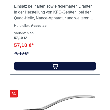
Einsatz bei harten sowie federharten Drähten
in der Herstellung von KFO-Geräten, bei der
Quad-Helix, Nance-Apparatur und weiteren
vielzähligen Anwendungen. Maximale
Hersteller:
Aesculap
Drahtstärke: 0,7 mm(.028"). Inhalt Zange
Varianten ab
57,10 €*
57,10 €*
70,10 €*
Rabatt
%