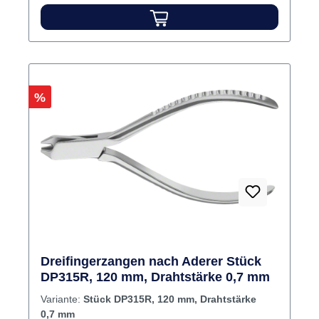
Rabatt
%
Dreifingerzangen nach Aderer Stück
DP315R, 120 mm, Drahtstärke 0,7 mm
Variante:
Stück DP315R, 120 mm, Drahtstärke
0,7 mm