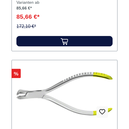
Varianten ab
und Fräsmaschinen. Inhalt 1 Zange
85,66 €*
85,66 €*
172,10 €*
Rabatt
%