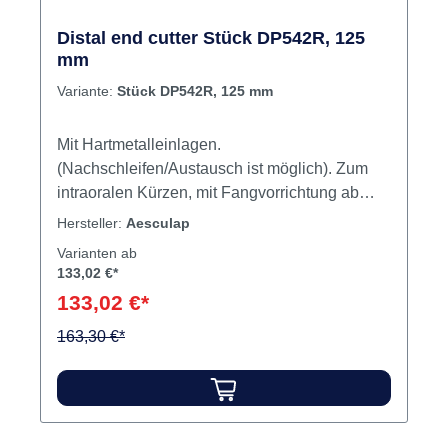
Distal end cutter Stück DP542R, 125
mm
Variante:
Stück DP542R, 125 mm
Mit Hartmetalleinlagen.
(Nachschleifen/Austausch ist möglich). Zum
intraoralen Kürzen, mit Fangvorrichtung ab
Drahtstärke .014". Maximale Drahtstärke: .021
Hersteller:
Aesculap
x .025". Inhalt Zange
Varianten ab
133,02 €*
133,02 €*
163,30 €*