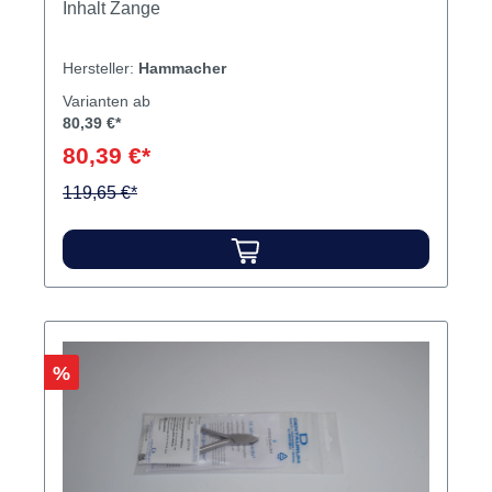
Inhalt Zange
Hersteller:
Hammacher
Varianten ab
80,39 €*
80,39 €*
119,65 €*
Rabatt
%