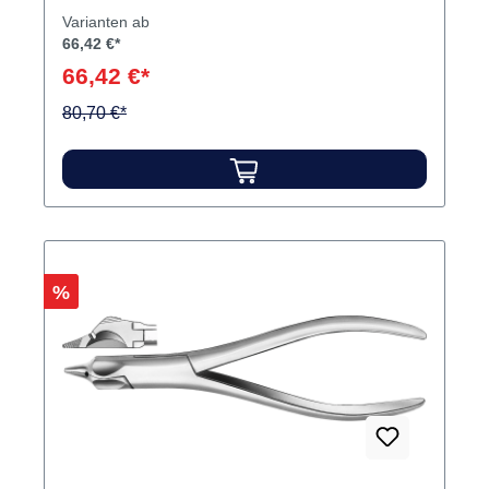
Varianten ab
66,42 €*
66,42 €*
80,70 €*
Rabatt
%