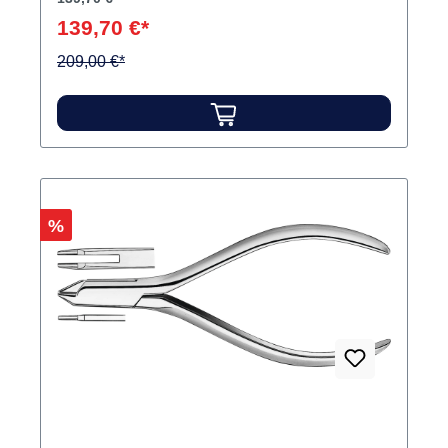
139,70 €*
209,00 €*
Rabatt
%