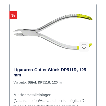
Rabatt
%
Ligaturen-Cutter Stück DP511R, 125
mm
Variante:
Stück DP511R, 125 mm
Mit Hartmetalleinlagen
(Nachschleifen/Austauschen ist möglich.Die