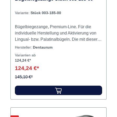
Variante:
Stück 003-185-00
Bügelbiegezange, Premium-Line. Für die
individuelle Herstellung und Aktivierung von
Lingual- bzw. Palatinalbügeln. Die mit dieser
Zange gebogenen Drahtenden passen in alle
Hersteller:
Dentaurum
Dentaurum-Lingual-/Palatinalschlösser ø 2 x
Varianten ab
0,9 mm. Inhalt Zange
124,24 €*
124,24 €*
145,10 €*