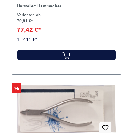
Hersteller:
Hammacher
Varianten ab
70,91 €*
77,42 €*
112,15 €*
Rabatt
%