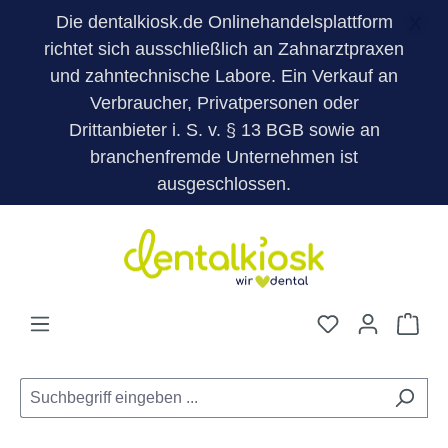
Die dentalkiosk.de Onlinehandelsplattform
X
richtet sich ausschließlich an Zahnarztpraxen
und zahntechnische Labore. Ein Verkauf an
Verbraucher, Privatpersonen oder
Drittanbieter i. S. v. § 13 BGB sowie an
branchenfremde Unternehmen ist
ausgeschlossen.
Zum Hauptinhalt springen
Du hast 0 Pro
War