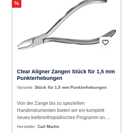
Rabatt
%
Clear Aligner Zangen Stück für 1,5 mm
Punkterhebungen
Variante:
Stück für 1,5 mm Punkterhebungen
Von der Zange bis zu speziellen
Handinstrumenten bieten wir ein komplett
neues kieferorthopädisches Programm an.
Einheitliches Design bei der Griffgestaltung
Hersteller:
Carl Martin
aller Zangen durch computergestützte Schleif-