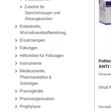
% Parti
Watterollen
Delta-
Watterollenspender
Bindeb
Wattestäbchen
um den
Zubehör für
und ab
Speichelsauger und
insbes
Absaugkanülen
Kopfbe
I
Endodontie,
Wurzelkanalaufbereitung
Ersatzlampen
Füllungen
Hilfsmittel für Füllungen
Foli
Instrumente
ANTI
Medikamente,
Stück
Variant
Pharmazeutika &
Sonstiges
I
Praxisgeräte