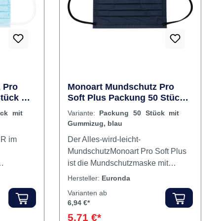
Typ IIR MD Class I Made in EU
Rabatt
%
Inhalt: 50 Stück Inhalt Masken
 Pro
Monoart Mundschutz Pro
Stück mit
Soft Plus Packung 50 Stück
mit Gummizug, blau
ck mit
Variante:
Packung 50 Stück mit
Gummizug, blau
2R im
Der Alles-wird-leicht-
MundschutzMonoart Pro Soft Plus
ist die Mundschutzmaske mit
equem
überragendem Komfort bei
Hersteller:
Euronda