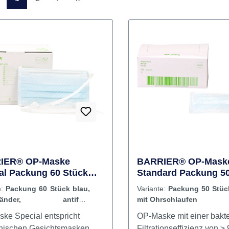
Seite
Seite
1
2
IER® OP-Maske
BARRIER® OP-Mask
al Packung 60 Stück
Standard Packung 50
 Bindebänder, antifog,
blau, mit Ohrschlauf
e:
Packung 60 Stück blau,
Variante:
Packung 50 Stüc