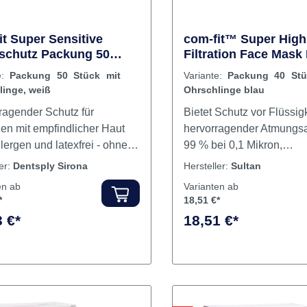
it Super Sensitive
com-fit™ Super High
chutz Packung 50
Filtration Face Mas
 mit Ohrschlinge, weiß
40 Stück mit Ohrschl
e:
Packung 50 Stück mit
Variante:
Packung 40 Stü
blau
linge, weiß
Ohrschlinge blau
ragender Schutz für
Bietet Schutz vor Flüssig
en mit empfindlicher Haut
hervorragender Atmungsak
lergen und latexfrei - ohne
99 % bei 0,1 Mikron,
rben, Farbstoffe, Duftstoffe
Flüssigkeitsdicht auf 80
ler:
Dentsply Sirona
Hersteller:
Sultan
ratzende Oberflächen, die die
Schaumstreifen halten Gl
en ab
Varianten ab
ritieren Vorgeformter
beschlagsfrei. Hypoaller
*
18,51 €*
ügel, um sicherzustellen,
latexfrei. Inhalt Masken
 €*
18,51 €*
er Mundschutz
gsgemäß getragen wird 99