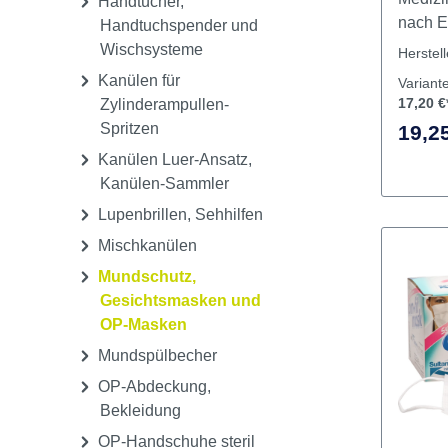
hypoa
Bind
Handschuhe latexfrei,
hypoall
unsteril
OP-Mas
Medizi
Handtücher,
nach EN
Handtuchspender und
Maske
Wischsysteme
Herstel
Kanülen für
Variant
17,20 €
Zylinderampullen-
Spritzen
19,25
Kanülen Luer-Ansatz,
Kanülen-Sammler
Lupenbrillen, Sehhilfen
Mischkanülen
Mundschutz,
Gesichtsmasken und
OP-Masken
Mundspülbecher