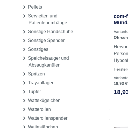
OP-Abdeckung,
Bekleidung
OP-Handschuhe steril
Pellets
Servietten und
com-f
Munds
Patientenumhänge
Stück
Sonstige Handschuhe
Variant
Ohrsch
Sonstige Spender
Hervor
Sonstiges
Person
Speichelsauger und
Hypoal
Absaugkanülen
Druckfa
Herstel
Spritzen
oder k
Variant
Haut ir
Trayauflagen
18,93 €
Nasenb
18,93
Tupfer
dass d
Wattekügelchen
ordnun