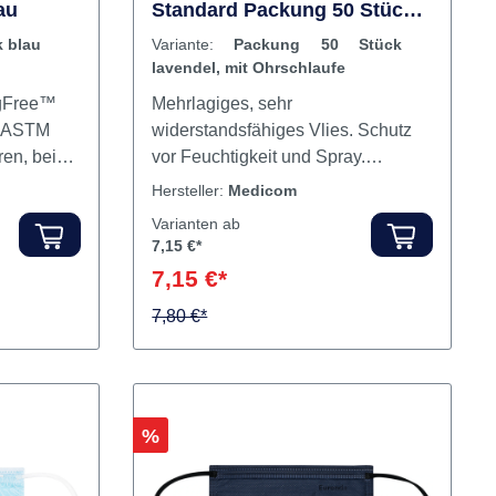
Medicom® SafeMask®
au
Standard Packung 50 Stück
lavendel, mit Ohrschlaufe
 blau
Variante:
Packung 50 Stück
lavendel, mit Ohrschlaufe
ogFree™
Mehrlagiges, sehr
n.ASTM
widerstandsfähiges Vlies. Schutz
ren, bei
vor Feuchtigkeit und Spray.
n
Zusätzlicher Schutz vor Spritzern
Hersteller:
Medicom
er
aufgrund der Typ II R
Varianten ab
lt
Klassifizierung. Sehr gute
7,15 €*
Filterleistung (BFE ≥ 98 %).
7,15 €*
Glasfaserfreies Gewebe.
Medicom® SafeMask® Standard
7,80 €*
medizinischer Mundschutz mit
Ohrschlaufen.
Spritzwasserresistent EN 14683