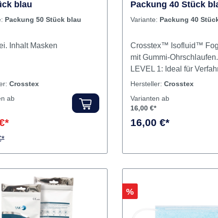
uid™ earloop Packung
Isofluid™ FogFree™
ück blau
Packung 40 Stück bl
e:
Packung 50 Stück blau
Variante:
Packung 40 Stück
Latexfrei. Inhalt Masken
Crosstex™ Isofluid™ F
mit Gummi-Ohrschlaufe
LEVEL 1: Ideal für Verfah
denen geringe Mengen a
ler:
Crosstex
Hersteller:
Crosstex
Flüssigkeit, Spray und/od
en ab
Varianten ab
Aerosolen entstehen. Inha
16,00 €*
Masken
€*
16,00 €*
€*