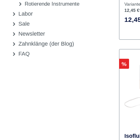
Praxisorganisation
Prophylaxe
Herstel
Rotierende Instrumente
Variant
12,45 €
Labor
12,45
Sale
Newsletter
Zahnklänge (der Blog)
FAQ
Rabatt
%