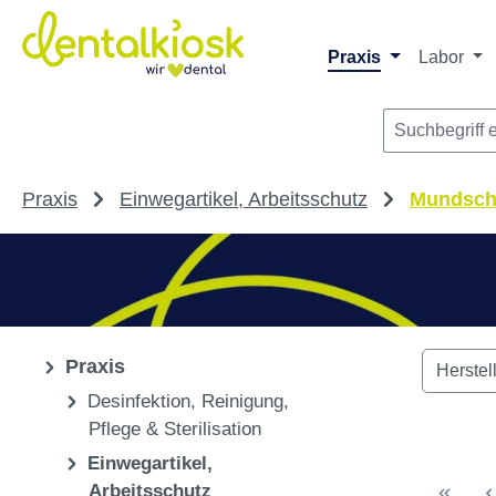
Die dentalkiosk.de Onlinehandelsplattform r
Privatpersonen oder Dritta
m Hauptinhalt springen
Zur Suche springen
Zur Hauptnavigation springen
Praxis
Labor
Praxis
Einwegartikel, Arbeitsschutz
Mundsch
Praxis
Herstel
Desinfektion, Reinigung,