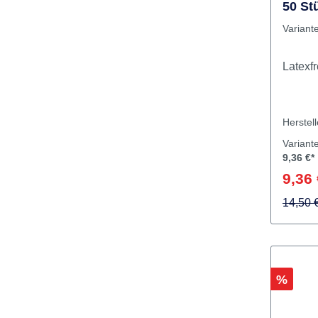
Isofl
50 St
Variant
Herstel
Variant
9,36 €*
9,36 
14,50 