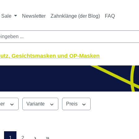
ichtet sich ausschließlich an Zahnarztpraxen und zahnte
nbieter i. S. v. § 13 BGB sowie an branchenfremde Unte
Sale
Newsletter
Zahnklänge (der Blog)
FAQ
utz, Gesichtsmasken und OP-Masken
ler
Variante
Preis