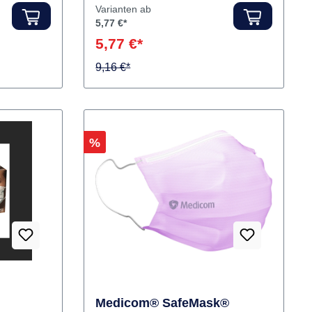
ultraschallverschweißten Bändern.
Inhalt Masken
Hersteller:
HARTMANN
Varianten ab
5,77 €*
5,77 €*
9,16 €*
Rabatt
%