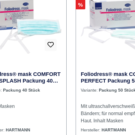
kel-Filterleistung (0,1 µm)
P-Wert 2,2 Die weichen
änder sind besonders lang,
 Mundschutz leicht anlegen
Rabatt
%
legen zu können,
ondere, wenn eine
deckung getragen wird.
nhalt Masken
odress® mask COMFORT
Foliodress® mask 
 SPLASH Packung 40
PERFECT Packung 5
grün
e:
Packung 40 Stück
Variante:
Packung 50 Stüc
nhalt Masken
Mit ultraschallverschwei
Bändern; für normal empf