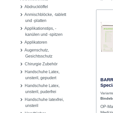
Pflege & Sterilisation
Einwegartikel,
Arbeitsschutz
Abdrucklöffel
Anmischblöcke, -tablett
und -platten
Applikationstips, -
kanülen und -spitzen
Applikatoren
Augenschutz,
Gesichtsschutz
Chirurgie Zubehör
Handschuhe Latex,
unsteril, gepudert
BARR
Speci
Handschuhe Latex,
blau,
unsteril, puderfrei
Variant