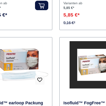
Haut. Inhalt Masken
ler:
HARTMANN
Hersteller:
HARTMANN
en ab
Varianten ab
*
5,85 €*
 €*
5,85 €*
9,16 €*