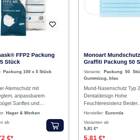
Rabatt
%
mask® FFP2 Packung
Monoart Mundschutz
 5 Stück
Graffiti Packung 50 
Gummizug, blau
e:
Packung 100 x 5 Stück
Variante:
Packung 50 Stü
Gummizug, blau
ger Atemschutz mit
Mund-Nasenschutz Typ 
egtem, anpassbarem
Dentaldesign Hohe
ügel Sanftes und
Feuchteresistenz Bester
sches Ohrenband Hoher
Atemkomfort Leicht & b
ler:
Hager & Werken
Hersteller:
Euronda