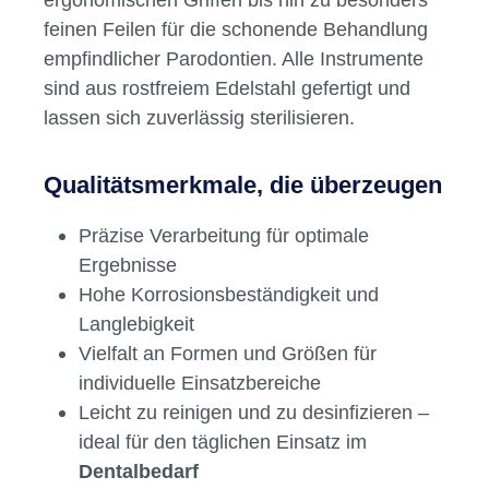
unterschiedliche Anforderungen
Ob klassische Zahnreiniger, Universalfeilen
oder spezielle Parodontalfeilen – das
Sortiment deckt alle Anforderungen moderner
Zahnarztpraxen und
Dentallabore
ab. Die
Auswahl reicht von Handinstrumenten mit
ergonomischen Griffen bis hin zu besonders
feinen Feilen für die schonende Behandlung
empfindlicher Parodontien. Alle Instrumente
sind aus rostfreiem Edelstahl gefertigt und
lassen sich zuverlässig sterilisieren.
Qualitätsmerkmale, die überzeugen
Präzise Verarbeitung für optimale
Ergebnisse