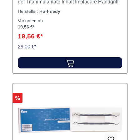
Implacare Handgriff Stück Größe 6
Variante:
Stück Größe 6
Zur Reinigung von ImplantatenZur Entfernung
von Plaque und Zahnstein ohne Beschädigung
der Titanimplantate Inhalt Implacare Handgriff
Hersteller:
Hu-Friedy
Varianten ab
19,56 €*
19,56 €*
29,00 €*