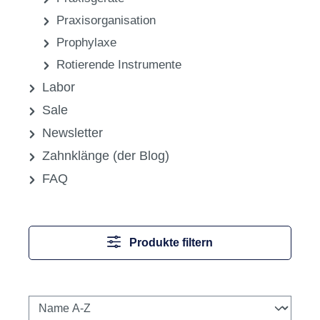
Zahnreiniger, Parodontalfeilen
Zahnsonden, Paradontometer
Zangen, Chirurgische Zangen
Zubehör für Instrumente
Medikamente, Pharmazeutika &
Sonstiges
Praxisgeräte
Praxisorganisation
Prophylaxe
Rotierende Instrumente
Labor
Sale
Newsletter
Zahnklänge (der Blog)