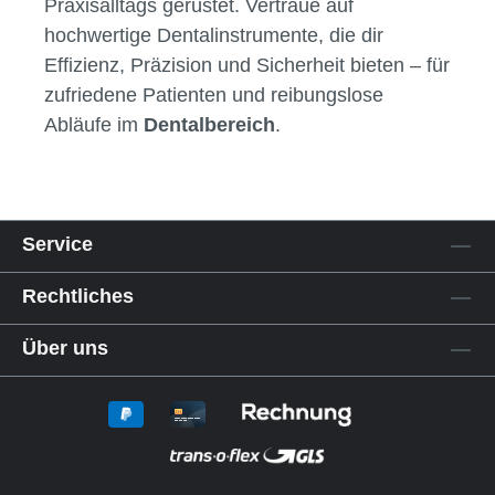
Glättung von Wurzeloberflächen und die
Parodontaltherapie
Ob du als Zahnarzt, Zahntechniker oder
Praxisassistenz arbeitest: Mit den passenden
Zahnreinigern
und
Parodontalfeilen
bist du
bestens für die Herausforderungen des
Praxisalltags gerüstet. Vertraue auf
hochwertige Dentalinstrumente, die dir
Effizienz, Präzision und Sicherheit bieten – für
zufriedene Patienten und reibungslose
Abläufe im
Dentalbereich
.
Service