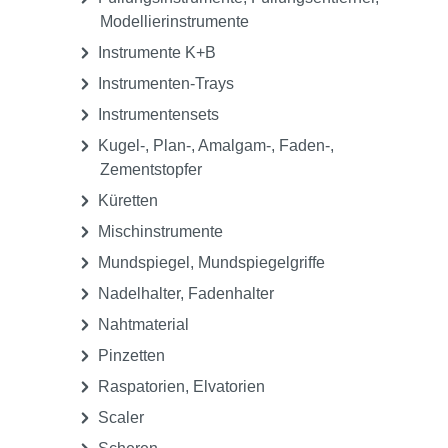
Arterienklemmen
Chirurgie, Implantologie-Instrumente
Chirurgische Pinzetten
Chirurgische Scheren
Chirurgische Zahnsonden
Excavatoren
Füllungsinstrumente, Füllungsentferner,
Modellierinstrumente
Instrumente K+B
Instrumenten-Trays
Instrumentensets
Kugel-, Plan-, Amalgam-, Faden-,
Zementstopfer
Küretten
Mischinstrumente