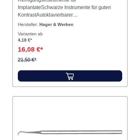
Miraclean-Implant Black Set 4 Stück
sortiert
Variante:
Set 4 Stück sortiert
Reinigungsinstrumente für
ImplantateSchwarze Instrumente für guten
KontrastAutoklavierbarer
KunststoffDoppelendig, in 4 speziellen Formen
Hersteller:
Hager & Werken
Inhalt 4 Instrumente (Nr. 1Nr. 2Nr. 3Nr. 4)
Varianten ab
4,18 €*
16,08 €*
21,50 €*