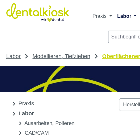
Die dentalkiosk.de Onlinehandelsplattform r
Privatpersonen oder Dritta
m Hauptinhalt springen
Zur Suche springen
Zur Hauptnavigation springen
Praxis
Labor
Labor
Modellieren, Tiefziehen
Oberflächene
Praxis
Herstel
Labor