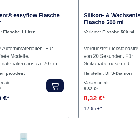
ent® easyflow Flasche
Silikon- & Wachsent
r
Flasche 500 ml
e:
Flasche 1 Liter
Variante:
Flasche 500 ml
e Abformmaterialien. Für
Verdunstet rückstandsfrei
freie Modelle.
von 20 Sekunden. Für
materialien aus ca. 20 cm
Silikonabdrücke und
nung einsprühen.
Wachsmodelle. Zur Erzie
ler:
picodent
Hersteller:
DFS-Diamon
hüssiges Netzmittel
glatter und blasenfreier
en ab
Varianten ab
teln, nicht trockenblasen.
Oberflächen bei Wachs, F
*
8,32 €*
nhalt Netzmittel
Modellen sowie Plastik-
 €*
8,32 €*
Attachments. Optimiert di
Kantenschärfe von Gips
12,65 €*
bei Silikonabdrücken. Inh