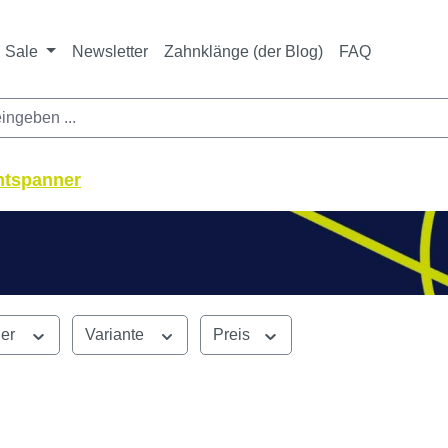
ichtet sich ausschließlich an Zahnarztpraxen und zahnte
nbieter i. S. v. § 13 BGB sowie an branchenfremde Unte
Sale
Newsletter
Zahnklänge (der Blog)
FAQ
ntspanner
ler
Variante
Preis