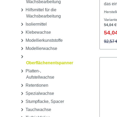
Gusswachse
Ein
Hilfmittel für die
Oberfl
Wachsbearbeitung
das ei
Hilfsmittel für die
blasen
Herstel
Wachsbearbeitung
Einbet
Variant
Wachsm
Isoliermittel
54,04 €
wird mi
54,04
Klebewachse
Einbet
Modellierkunststoffe
Entspa
92,57 
Modellierwachse
Oberflächenentspanner
Platten-,
Aufstellwachse
Retentionen
Spezialwachse