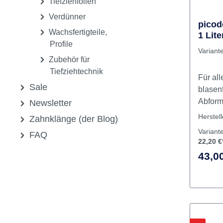
Stumpflacke, Spacer
Tauchwachse
Tiefziehfolien
Verdünner
picod
Wachsfertigteile,
1 Lite
Profile
Variant
Zubehör für
Tiefziehtechnik
Für all
Sale
blasen
Abform
Newsletter
Entfer
Herstel
Zahnklänge (der Blog)
Übersc
Variant
FAQ
abschüt
22,20 €
I
43,00