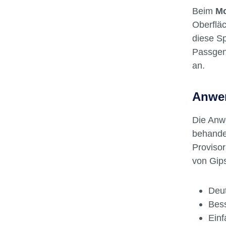
Warum
Beim
Mo
Oberflä
diese Sp
Passgena
an.
Anwen
Die Anw
behande
Proviso
von Gips
Deut