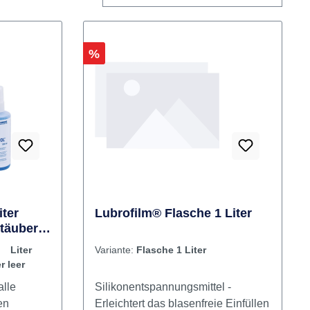
Rabatt
%
ter
Lubrofilm® Flasche 1 Liter
stäuber
Liter
Variante:
Flasche 1 Liter