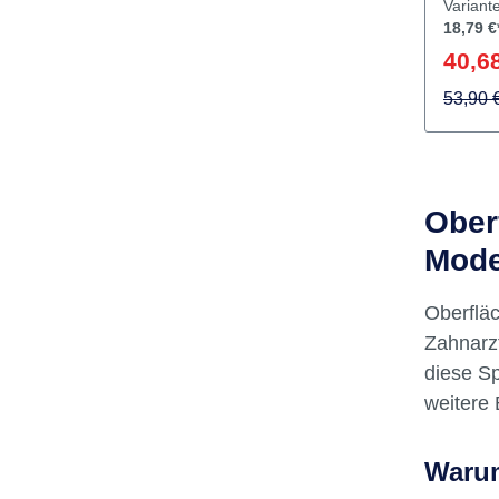
Verbes
und Mo
Herstel
Oberfl
Variant
18,79 €
40,68
53,90 
Ober
Mode
Oberflä
Zahnarzt
diese Sp
weitere 