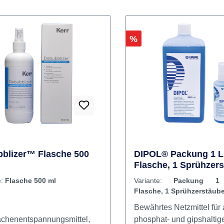
Rabatt
%
blizer™ Flasche 500
DIPOL® Packung 1 Li
Flasche, 1 Sprühzer
leer
e:
Flasche 500 ml
Variante:
Packung 1 