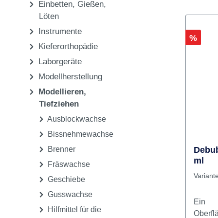
Ausarbeiten, Polieren
CAD/CAM
Einbetten, Gießen,
Löten
Instrumente
Rabatt
%
Kieferorthopädie
Laborgeräte
Modellherstellung
Modellieren,
Tiefziehen
Ausblockwachse
Bissnehmewachse
Brenner
Debub
ml
Fräswachse
Variant
Geschiebe