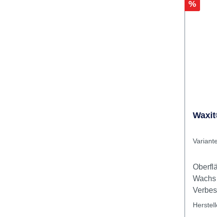
Rabatt
%
Waxit
Variant
Oberfl
Wachs 