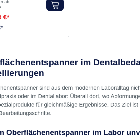
serung der Gussoberflächen
delloberflächen. Inhalt
ler:
emwerk
ächenentspanner
en ab
*
 €*
€*
flächenentspanner im Dentalbedar
llierungen
chenentspanner sind aus dem modernen Laboralltag nich
praxis oder im Dentallabor: Überall dort, wo Abformunge
ezialprodukte für gleichmäßige Ergebnisse. Das Ziel ist 
Bearbeitungsschritte.