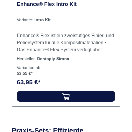
Enhance® Flex Intro Kit
Variante:
Intro Kit
Enhance® Flex ist ein zweistufiges Finier- und
Poliersystem für alle Kompositmaterialien.•
Das Enhance® Flex System verfügt über
flexible Lamellen, die sich an jede Oberfläche
Hersteller:
Dentsply Sirona
des Zahnes anpassen: im Front- und im
Varianten ab
Seitenzahnbereich.• Nur eine Form für alle