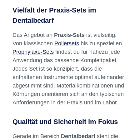
Sets zurückgreifen zu können. Das erleichtert
die Materialverwaltung und sorgt für mehr
Übersicht im Bestand. Auch im
Dentallabor
ermöglichen abgestimmte Sets ein schnelles
Wechseln zwischen Arbeitsschritten, ohne
lange nach Einzelinstrumenten suchen zu
müssen.
Vielfalt der Praxis-Sets im
Dentalbedarf
Das Angebot an
Praxis-Sets
ist vielseitig:
Von klassischen
Poliersets
bis zu speziellen
Prophylaxe-Sets
findest du für nahezu jede
Anwendung das passende Komplettpaket.
Jedes Set ist so konzipiert, dass die