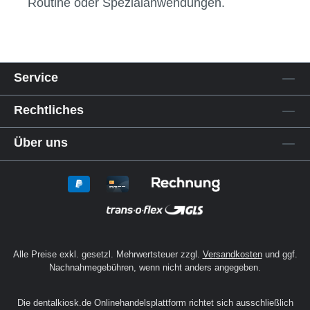
Entdecke alle
Praxis-Sets
in unserem
Sortiment und finde das passende Set für
deinen Arbeitsbereich. Ergänzende
Kategorien wie
Finierer
oder
Schleifkörper
bieten zusätzliche Auswahlmöglichkeiten für
spezifische Anforderungen. So bist du
bestens ausgestattet – ganz gleich, ob für
Routine oder Spezialanwendungen.
Service
Rechtliches
Über uns