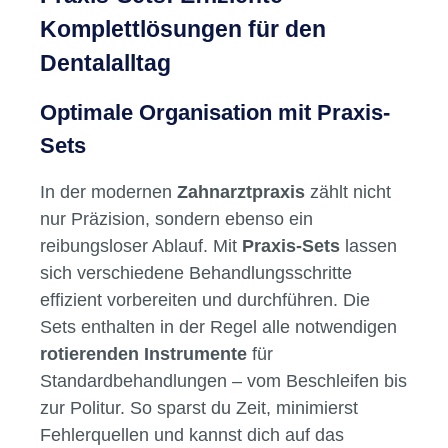
53,55 €*
Komposit-Restaurationen.• Brillante
63,95 €*
Polierergebnisse und intuitive
Anwendung liefern zusätzliche Vorteile.•
Enhance® Flex ist bis zu 10-mal
wiederaufbereitbar. Inhalt 3 x Finierer3 x
Polierer
Praxis-Sets: Effiziente
Komplettlösungen für den
Dentalalltag
Optimale Organisation mit Praxis-
Sets
In der modernen
Zahnarztpraxis
zählt nicht
nur Präzision, sondern ebenso ein