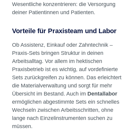
reibungsloser Ablauf. Mit
Praxis-Sets
lassen
sich verschiedene Behandlungsschritte
effizient vorbereiten und durchführen. Die
Sets enthalten in der Regel alle notwendigen
rotierenden Instrumente
für
Standardbehandlungen – vom Beschleifen bis
zur Politur. So sparst du Zeit, minimierst
Fehlerquellen und kannst dich auf das
Wesentliche konzentrieren: die Versorgung
deiner Patientinnen und Patienten.
Vorteile für Praxisteam und Labor
Ob Assistenz, Einkauf oder Zahntechnik –
Praxis-Sets bringen Struktur in deinen
Arbeitsalltag. Vor allem im hektischen
Praxisbetrieb ist es wichtig, auf vordefinierte