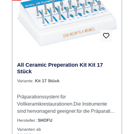
Produkte filtern
Rabatt
%
All Ceramic Preperation Kit Kit 17
Stück