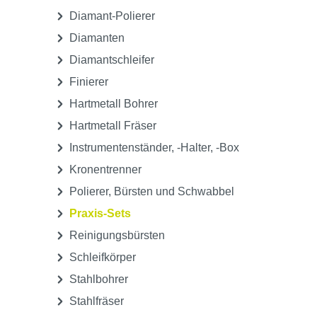
Medikamente, Pharmazeutika &
Sonstiges
Praxisgeräte
Praxisorganisation
Prophylaxe
Rotierende Instrumente
Abrichtsteine, Mandrelle & Träger
Diamant-Polierer
Diamanten
Diamantschleifer
Finierer
Hartmetall Bohrer
Hartmetall Fräser
Instrumentenständer, -Halter, -Box
Kronentrenner