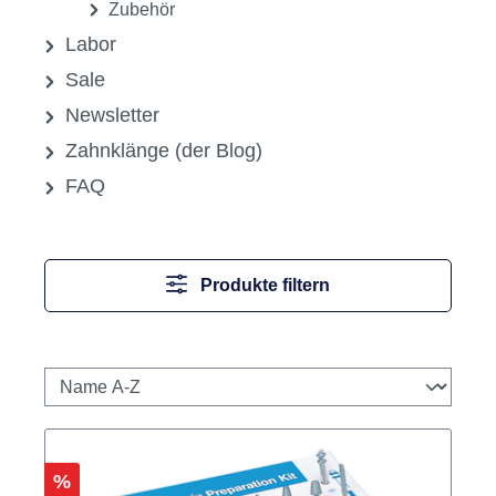
Polierer, Bürsten und Schwabbel
Praxis-Sets
Reinigungsbürsten
Schleifkörper
Stahlbohrer
Stahlfräser
Zubehör
Labor
Sale
Newsletter
Zahnklänge (der Blog)
FAQ