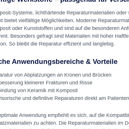
ische als auch dauerhafte Lösungen direkt am Behandlun
lan Reparaturset sind
ertifiziert Inhalt 12 ml
eitige Werkstoffe – passgenau für versc
lo Dentin Opaquer
e12 ml Ultra-Etch Spritze12
osit-Systeme, lichthärtende Reparaturmaterialien oder 
lDam Spritze12 ml Peak
t bietet vielfältige Möglichkeiten. Moderne Reparaturma
sal Bond Spritze12 ml
posit oder Kunststoffen und sind auf die besonderen A
lanätzspritze12 ml Ultradent
Spritze20 schwarze Mini-
mt. Besonders gefragt sind Materialien mit hoher Haftfe
spitzen20 Blue Micro
ion. So bleibt die Reparatur effizient und langlebig.
n20 Micro Spitzen20 Inspiral
spitzen
che Anwendungsbereiche & Vorteile
aratur von Abplatzungen an Kronen und Brücken
esserung kleinerer Frakturen und Risse
indung von Keramik mit Komposit
isorische und definitive Reparaturen direkt am Patiente