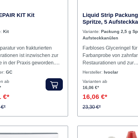
autoklavierbar bis Maxim
Besonders geeignet für 
System.
PAIR KIT Kit
Liquid Strip Packung
Spritze, 5 Aufsteckk
e:
Kit
Variante:
Packung 2,5 g Spr
Aufsteckkanülen
aratur von frakturierten
Farbloses Glyceringel für
rationen ist inzwischen zur
Farbanprobe von zahnfa
e in der Praxis geworden.
Restaurationen und zur
hat GC das REPAIR KIT
Vermeidung der
ler:
GC
Hersteller:
Ivoclar
elt: ein einfach
sauerstoffinhibierten Schi
en ab
Varianten ab
ndendes Kit,
Composites beim Einset
*
16,06 €*
ngestellt für die intraorale
Composite- und
 €*
16,06 €*
tur von Glaskeramiken,
Keramikrestaurationen. Inhal
keramiken, Zirkon, Alumina,
 €*
Spritze5 Aufsteckkanülen
23,30 €*
ite und metallbasierten