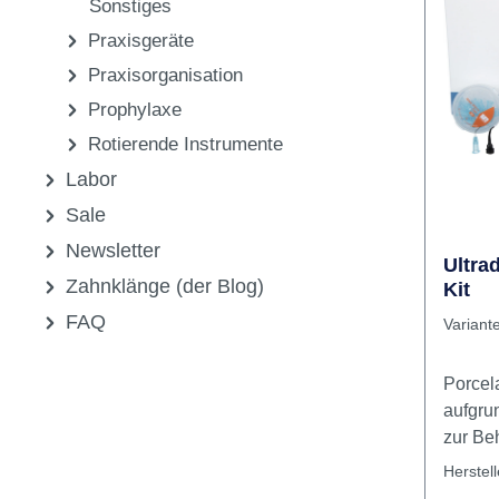
Restaurati
Medikamente,
Unit D
Pharmazeutika &
ml Uni
Sonstiges
Sprit
Praxisgeräte
Dispen
Praxisorganisation
Prophylaxe
Rotierende Instrumente
Labor
Sale
Newsletter
Ultra
Zahnklänge (der Blog)
Kit
FAQ
Variant
Porcela
aufgru