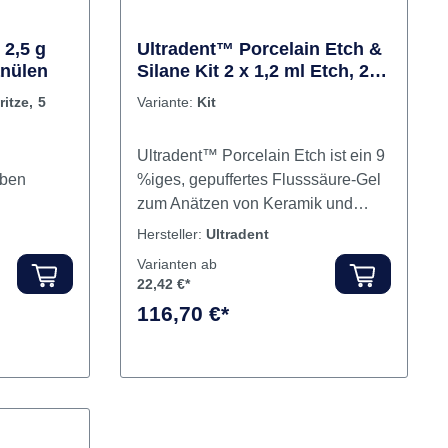
al 135 °C.
das CoJet
 2,5 g
Ultradent™ Porcelain Etch &
anülen
Silane Kit 2 x 1,2 ml Etch, 2 x
1,2 ml Silane, 40 Tips
itze, 5
Variante:
Kit
Ultradent™ Porcelain Etch ist ein 9
rben
%iges, gepuffertes Flusssäure-Gel
zum Anätzen von Keramik und
makrogefüllten
Hersteller:
Ultradent
cht bei
Kompositen.Höchste Haftwerte
Varianten ab
zen von
zwischen Keramik und Kunststoff.
22,42 €*
Zur Verwendung auf Feldspat- und
116,70 €*
t 25 g
Lithiumdisilikat-Restaurationen. Für
intra- oder extraorales Ätzen von
Keramik entwickelt. 90 Sekunden