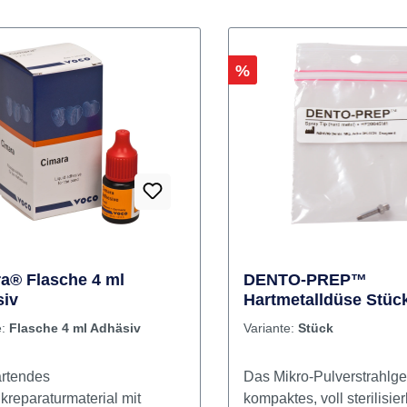
Rabatt
%
a® Flasche 4 ml
DENTO-PREP™
iv
Hartmetalldüse Stüc
e:
Flasche 4 ml Adhäsiv
Variante:
Stück