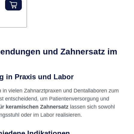
ht aus
em
enten
nwendung
t. Die
sche"
lässige
bietKondi
ileZuverl
blendungen und Zahnersatz im
hältniss
eine
g in Praxis und Labor
d der zwei
 in vielen Zahnarztpraxen und Dentallaboren zum
 Single-
st entscheidend, um Patientenversorgung und
r
für keramischen Zahnersatz
lassen sich sowohl