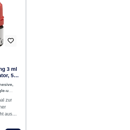
Ätzen – 60 Sekunden Silane
Ätzmittel ist einfach und kontrolliert
zu applizieren Höchste Haftwerte
zwischen Keramik und Kunststoff2
Einkomponenten-Silan Zur
Verwendung auf Feldspat- und
Lithiumsilikat-Restaurationen
Inhalt 2 x 12 ml Spritze Porcelain
Etch2 x 12 ml Spritzen Silane20
Inspiral Brush Tip20 Black Mini
Brush Tip
ng 3 ml
tor, 50
1
hesive,
le-use
al zur
her