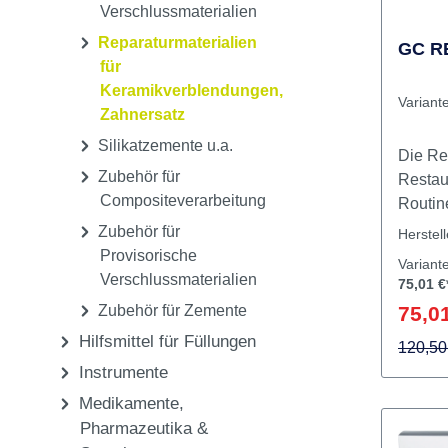
Provisorische K + B
Materialien
Provisorische
Verschlussmaterialien
Reparaturmaterialien
GC RE
für
Keramikverblendungen,
Variant
Zahnersatz
Silikatzemente u.a.
Die Rep
Zubehör für
Restau
Compositeverarbeitung
Routin
Darum 
Zubehör für
Herstel
entwick
Provisorische
Variant
anzuwe
Verschlussmaterialien
75,01 €
zusamme
Zubehör für Zemente
75,01
Repara
Hilfsmittel für Füllungen
Hybrid
120,50
Instrumente
Compos