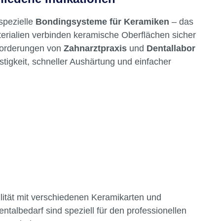
gsstuhl oder im Labor realisieren.
hiedene Indikationen
spezielle
Bondingsysteme für Keramiken
– das
terialien verbinden keramische Oberflächen sicher
nforderungen von
Zahnarztpraxis
und
Dentallabor
stigkeit, schneller Aushärtung und einfacher
n