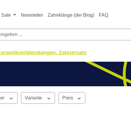
ichtet sich ausschließlich an Zahnarztpraxen und zahnte
nbieter i. S. v. § 13 BGB sowie an branchenfremde Unte
Sale
Newsletter
Zahnklänge (der Blog)
FAQ
 Keramikverblendungen, Zahnersatz
ler
Variante
Preis