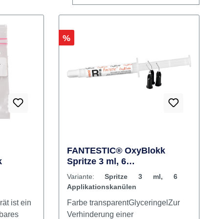
Rabatt
%
FANTESTIC® OxyBlokk
k
Spritze 3 ml, 6
Applikationskanülen
Variante:
Spritze 3 ml, 6