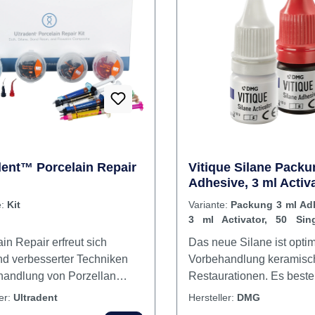
onen. Inhalt 5 x 01 ml
ose G-Premio BOND5 x 01
t Dose Ceramic Primer II2 ml
ze GRADIA PLUS10
sing Tips10 Mirko-Bürsten
dent™ Porcelain Repair
Vitique Silane Packu
Adhesive, 3 ml Activa
Single-use brushes, 
e:
Kit
Variante:
Packung 3 ml Ad
Brushholder
3 ml Activator, 50 Sing
brushes, 1 Brushholder
in Repair erfreut sich
Das neue Silane ist optim
nd verbesserter Techniken
Vorbehandlung keramisc