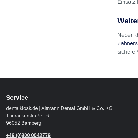
Für die 
Zahnersa
Einsatz 
Weite
Neben d
Zahners
sichere 
Service
dentalkiosk.de | Altmann Dental GmbH & Co. KG
Thorackerstraße 16