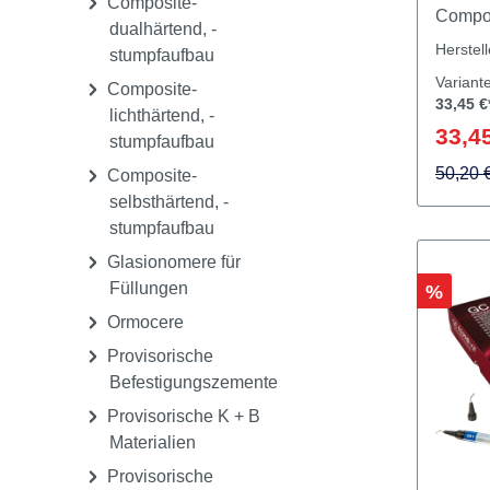
Compomere für
Lichth
Füllungen
Kerami
Composite-
Compos
dualhärtend, -
Kerami
Herstel
stumpfaufbau
Zahnar
Variant
Composite-
der Za
33,45 €
lichthärtend, -
Kerami
33,45
stumpfaufbau
Mund d
Das Se
50,20 
Composite-
Materi
selbsthärtend, -
spaltf
stumpfaufbau
Kerami
Glasionomere für
Composit
Füllungen
Rabatt
%
Adhäsi
Ormocere
Provisorische
Befestigungszemente