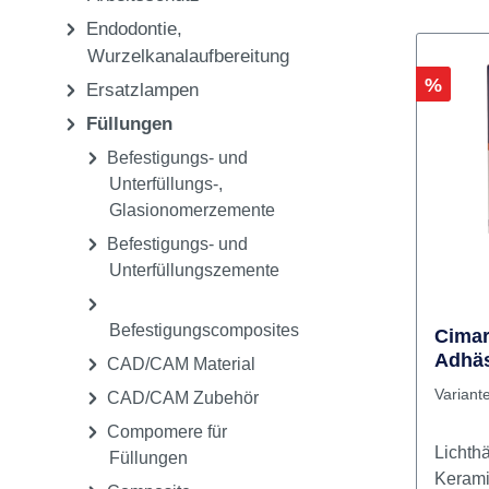
Pflege & Sterilisation
Einwegartikel,
Arbeitsschutz
Endodontie,
Wurzelkanalaufbereitung
Rabatt
%
Ersatzlampen
Füllungen
Befestigungs- und
Unterfüllungs-,
Glasionomerzemente
Befestigungs- und
Unterfüllungszemente
Befestigungscomposites
Cimar
Adhäs
CAD/CAM Material
Variant
CAD/CAM Zubehör