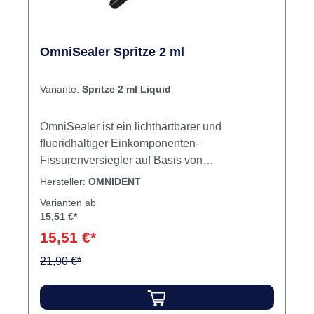
OmniSealer Spritze 2 ml
Variante:
Spritze 2 ml Liquid
OmniSealer ist ein lichthärtbarer und
ﬂuoridhaltiger Einkomponenten-
Fissurenversiegler auf Basis von
Methacrylaten. Die weiße Farbe ermöglicht
Hersteller:
OMNIDENT
eine kontrollierte Applikation und erleichtert die
Varianten ab
visuelle Beobachtung der Versiegelung. Das
15,51 €*
Anätzen des Zahnschmelzes erhöht die
15,51 €*
Adhäsion von OmniSealer in den Fissuren,
Grübchen und auf der Zahnoberﬂäche. Inhalt 2
21,90 €*
ml Fissurenversiegler