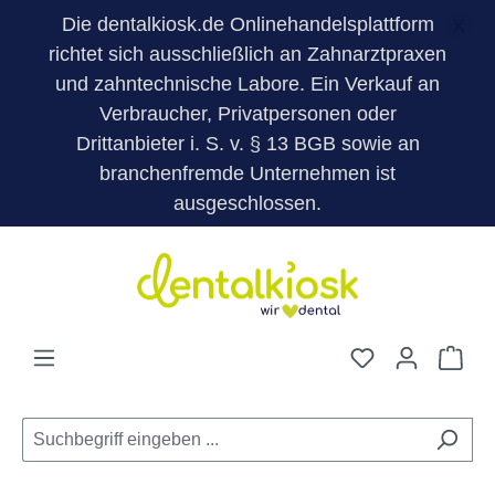
Die dentalkiosk.de Onlinehandelsplattform
X
richtet sich ausschließlich an Zahnarztpraxen
und zahntechnische Labore. Ein Verkauf an
Verbraucher, Privatpersonen oder
Drittanbieter i. S. v. § 13 BGB sowie an
branchenfremde Unternehmen ist
ausgeschlossen.
Zum Hauptinhalt springen
Du hast 0 Pro
War