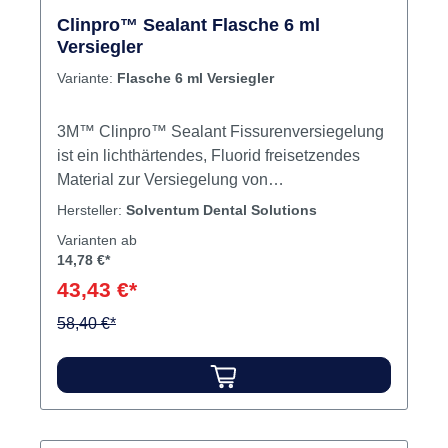
Clinpro™ Sealant Flasche 6 ml
Versiegler
Variante:
Flasche 6 ml Versiegler
3M™ Clinpro™ Sealant Fissurenversiegelung
ist ein lichthärtendes, Fluorid freisetzendes
Material zur Versiegelung von
Schmelzdefekten und Fissuren. Die
Hersteller:
Solventum Dental Solutions
einzigartige und patentierte Farbwechsel-
Varianten ab
Technologie unterstützt bei der exakten
14,78 €*
Dosierung.Farbwechsel-Technologie zur
43,43 €*
Kontrolle des gleichmäßigen
AuftragsFluoridfreisetzendLanganhaltender
58,40 €*
KariesschutzLanganhaltender Schutz gegen
KariesFrühprävention gegen Karies in
Schmelzdefekten und Fissuren Inhalt
Fissurenversiegler