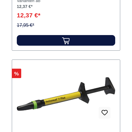
Varianten ab
12,37 €*
12,37 €*
17,95 €*
Rabatt
%