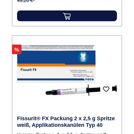
49,20 €*
Rabatt
%
Fissurit® FX Packung 2 x 2,5 g Spritze
weiß, Applikationskanülen Typ 40