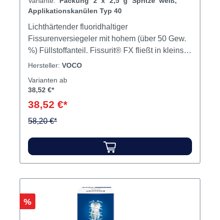
Variante:
Packung 2 x 2,5 g Spritze weiß,
Applikationskanülen Typ 40
Lichthärtender fluoridhaltiger
Fissurenversiegeler mit hohem (über 50 Gew.
%) Füllstoffanteil. Fissurit® FX fließt in kleinste
Fissurenbereiche hinein. Neue
Hersteller:
VOCO
Direktapplikationsspritzen mit biegsamen
Varianten ab
Metallkanülen erleichtern die Anwendung und
38,52 €*
ermöglichen eine nahezu 100 %-ige
38,52 €*
Materialverwertung. Inhalt 2 x 25 g Spritze
weißApplikationskanülen Typ 40
58,20 €*
Rabatt
%