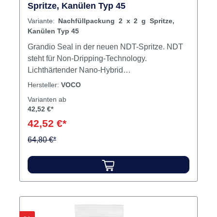
Spritze, Kanülen Typ 45
Variante:
Nachfüllpackung 2 x 2 g Spritze,
Kanülen Typ 45
Grandio Seal in der neuen NDT-Spritze. NDT
steht für Non-Dripping-Technology.
Lichthärtender Nano-Hybrid
Fissurenversiegler. Speziell für hochfließfähige
Hersteller:
VOCO
Materialien geeignet. Punktgenaue und
Varianten ab
nachlauffreie Applikation. Kein Materialverlust.
42,52 €*
Inhalt 2 x 2 g SpritzeApplikationskanülen Typ
42,52 €*
45
64,80 €*