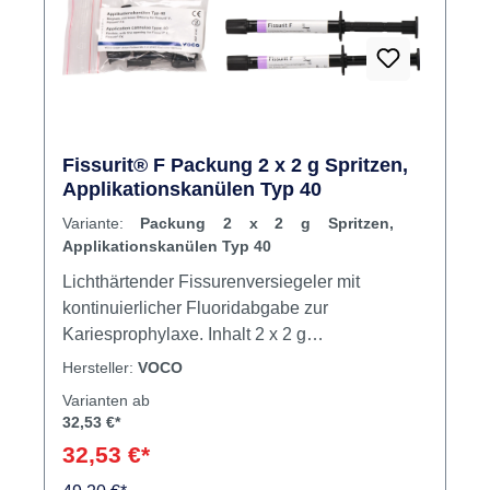
Fissurit® F Packung 2 x 2 g Spritzen,
Applikationskanülen Typ 40
Variante:
Packung 2 x 2 g Spritzen,
Applikationskanülen Typ 40
Lichthärtender Fissurenversiegeler mit
kontinuierlicher Fluoridabgabe zur
Kariesprophylaxe. Inhalt 2 x 2 g
SpritzeApplikationskanülen Typ 40
Hersteller:
VOCO
Varianten ab
32,53 €*
32,53 €*