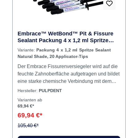
Embrace™ WetBond™ Pit & Fissure
Sealant Packung 4 x 1,2 ml Spritze
Sealant Natural Shade, 20 Applicator-
Variante:
Packung 4 x 1,2 ml Spritze Sealant
Tips
Natural Shade, 20 Applicator-Tips
Der Embrace Fissurenversiegeler wird auf die
feuchte Zahnoberfläche aufgetragen und bildet
eine starke chemische Verbindung mit dem
Zahn. Die Bindung integriert das
Hersteller:
PULPDENT
Versiegelungsmaterial in die Zahnoberfläche
Varianten ab
und bildet eine haltbare, schützende Schicht,
69,94 €*
die Absplitterung und Rissbildung widersteht.
69,94 €*
Die kontinuierliche Fluoridfreisetzung schützt
den Zahn zusätzlich vor Karies. Keine
105,40 €*
Abplatzungen, Lochfraß, oder Färbung. Keine