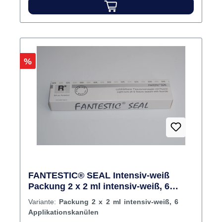
Haftvermittler erforderlich. Inhalt 4 x 12 ml
Spritze Sealant20 Applicator-Tips
Rabatt
%
FANTESTIC® SEAL Intensiv-weiß
Packung 2 x 2 ml intensiv-weiß, 6
Applikationskanülen
Variante:
Packung 2 x 2 ml intensiv-weiß, 6
Applikationskanülen