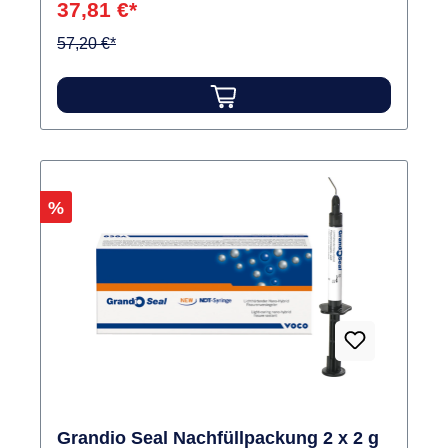
37,81 €*
57,20 €*
Rabatt
%
Grandio Seal Nachfüllpackung 2 x 2 g