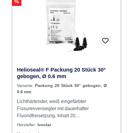
Rabatt
%
Helioseal® F Packung 20 Stück 30°
gebogen, Ø 0.6 mm
Variante:
Packung 20 Stück 30° gebogen, Ø
0.6 mm
Lichthärtender, weiß eingefärbter
Fissurenversiegler mit dauerhafter
Fluoridfreisetzung. Inhalt 20
Applikationskanülen
Hersteller:
Ivoclar