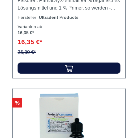
Fissuren. PrimaDry® enthält 99 % organisches
Lösungsmittel und 1 % Primer, so werden -
nach dem Absprayen des Ätzgels und der
Hersteller:
Ultradent Products
Lufttrocknung - alle Feuchtigkeitsreste effektiv
Varianten ab
aus der Fissur entfernt. Nur auf Schmelz
16,35 €*
einsetzen. Inhalt 4 x 12 ml Lösung
16,35 €*
Produktvideos:
25,30 €*
Rabatt
%