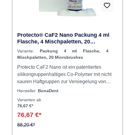
Protecto® CaF2 Nano Packung 4 ml
Flasche, 4 Mischpaletten, 20
Microbrushes
Variante:
Packung 4 ml Flasche, 4
Mischpaletten, 20 Microbrushes
Protecto CaF2 Nano ist ein patentiertes
silikongruppenhaltiges Co-Polymer mit nicht
sauren Haftgruppen zur Versiegelung von
Zähnen. Protecto CaF2 Nano ist besonders
Hersteller:
BonaDent
zahnschonend, da keine Schmelzätzung nötig
Varianten ab
ist. Protecto CaF2 Nano bildet einen
76,67 €*
säureangriffsmildernden Schutzfilm mit lang
76,67 €*
andauernder Haftung. Die Aushärtezeit beträgt
nur 1 Minute. Der mit 3-fach-Fluoriden
88,20 €*
ausgestattete Schutzfilm verbleibt auf dem