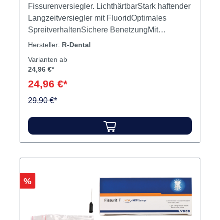
Fissurenversiegler. LichthärtbarStark haftender
Langzeitversiegler mit FluoridOptimales
SpreitverhaltenSichere BenetzungMit
gewinkelten Applikationskanülen Inhalt 2 x 2
Hersteller:
R-Dental
ml Spritzen6 Applikationskanülen
Varianten ab
24,96 €*
24,96 €*
29,90 €*
Rabatt
%