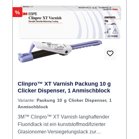
Rabatt
%
Clinpro™ XT Varnish Packung 10 g
Clicker Dispenser, 1 Anmischblock
Variante:
Packung 10 g Clicker Dispenser, 1
Anmischblock
3M™ Clinpro™ XT Varnish langhaftender
Fluoridlack ist ein kunststoffmodifizierter
Glasionomer-Versiegelungslack zur