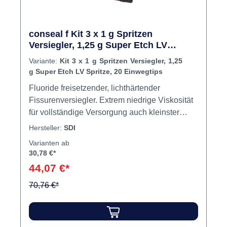
conseal f Kit 3 x 1 g Spritzen
Versiegler, 1,25 g Super Etch LV
Spritze, 20 Einwegtips
Variante:
Kit 3 x 1 g Spritzen Versiegler, 1,25
g Super Etch LV Spritze, 20 Einwegtips
Fluoride freisetzender, lichthärtender
Fissurenversiegler. Extrem niedrige Viskosität
für vollständige Versorgung auch kleinster
Grübchen und Fissuren. 7 % Füllstoffanteil.
Hersteller:
SDI
Extra feine (27 gauge) Tips für akkurate
Varianten ab
Applikation. Opakes, weißes Resin-Material.
30,78 €*
Inhalt 3 x 1 g Spritzen Versiegler125 g Super
44,07 €*
Etch LV Spritze20 Einwegtips
70,76 €*