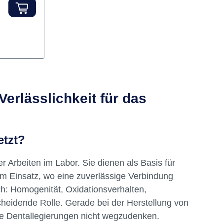
mensetzung
t Das
ne hohe
 Keramik –
 von
eringe
utz der
mfort
tibel und
erlässlichkeit für das
h fest
Chemische
,3 · Cr
etzt?
 1,0 · Ce
r Arbeiten im Labor. Sie dienen als Basis für
m Einsatz, wo eine zuverlässige Verbindung