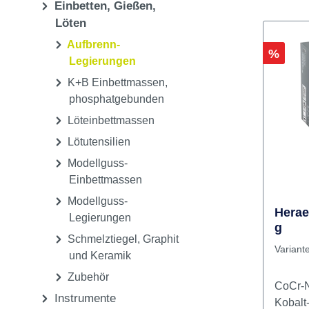
Ausarbeiten, Polieren
CAD/CAM
Einbetten, Gießen,
Löten
Aufbrenn-
Rabatt
%
Legierungen
K+B Einbettmassen,
phosphatgebunden
Löteinbettmassen
Lötutensilien
Modellguss-
Einbettmassen
Modellguss-
Herae
Legierungen
g
Schmelztiegel, Graphit
Variant
und Keramik