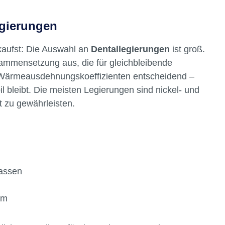
ch: Homogenität, Oxidationsverhalten,
cheidende Rolle. Gerade bei der Herstellung von
e Dentallegierungen nicht wegzudenken.
egierungen
aufst: Die Auswahl an
Dentallegierungen
ist groß.
mmensetzung aus, die für gleichbleibende
s Wärmeausdehnungskoeffizienten entscheidend –
il bleibt. Die meisten Legierungen sind nickel- und
t zu gewährleisten.
passen