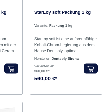
empfehlenswert für
Teleskoparbeiten, ausgezeichnet
laserschweißbar, da kohlenstofffrei.
Flexibel in der Anwendung: lässt
sich mittels Hochfrequenz
 kg
StarLoy soft Packung 1 kg
vergießen, besonders aber auch für
das Erschmelzen mit der Flamme
Variante:
Packung 1 kg
geeignet, da es beim Aufschmelzen
nicht sprüht. Gesteigerte Effizienz
hrom
StarLoy soft ist eine aufbrennfähige
beim Arbeitsablauf. Inhalt
n mit der
Kobalt-Chrom-Legierung aus dem
Legierung
t Ceram.
Hause Dentsply, optimal
 unserem
abgestimmt auf StarLight Ceram
Hersteller:
Dentsply Sirona
rung
und mit verbesserten
Varianten ab
hr
Verarbeitungsparametern durch
560,00 €*
egierung
folgende Vorteile gekennzeichnet:
560,00 €*
hohe Verblendsicherheit, kein
 Ceram
Oxidbrand notwendig, reduzierte
y C lässt
Härte (280 HV 10), sehr gute