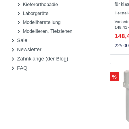
Zubehör
CoCr-N
Instrumente
Kobalt
Kieferorthopädie
für kla
Legier
Laborgeräte
Herstel
Variant
Modellherstellung
148,41 
Modellieren, Tiefziehen
148,
Sale
225,00
Newsletter
Zahnklänge (der Blog)
FAQ
Rabatt
%