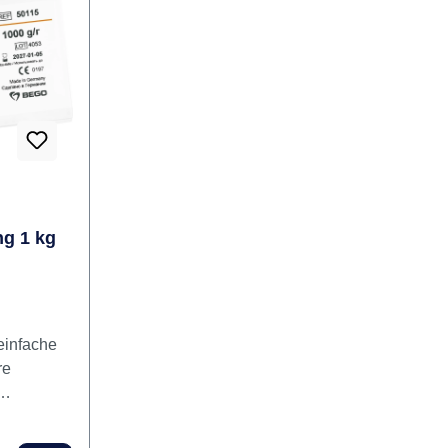
Schmelz- und Gießeigenschaften,
ung
einfach zu bearbeiten (leichtes
ge
Fräsen/ Polieren, Löten/ Lasern).
ücken,
Vorteile für den Patienten sind
oder mit
hervorragende Biokompatibilität
ematisch
durch hohe
halt
Korrosionsbeständigkeit, nickel-
und berylliumfrei, kostengünstig,
hoher Tragekomfort durch niedrige
Wärmeleitfähigkeit. Inhalt
Legierung
g 1 kg
 einfache
re