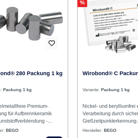
abilität der Legierung Inhalt
sich ein breites Spektrum
ung
zahntechnischer Versorg
abdecken. Auch schwieri
Rabatt
%
Situationen wie große Br
Verbinder, Klebebrücken 
Implantaten sind unprobl
mit StarLoy C zu lösen. In
Legierung
ond® 280 Packung 1 kg
Wirobond® C Packun
e:
Packung 1 kg
Variante:
Packung 1 kg
elmetallfreie Premium-
Nickel- und berylliumfrei
ung für Aufbrennkeramik
Verarbeitung durch siche