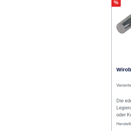
Brennst
Legier
Rabatt
%
Wirob
Variant
Die ed
Legier