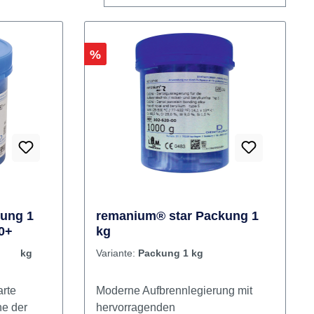
Rabatt
%
ung 1
remanium® star Packung 1
00+
kg
1 kg
Variante:
Packung 1 kg