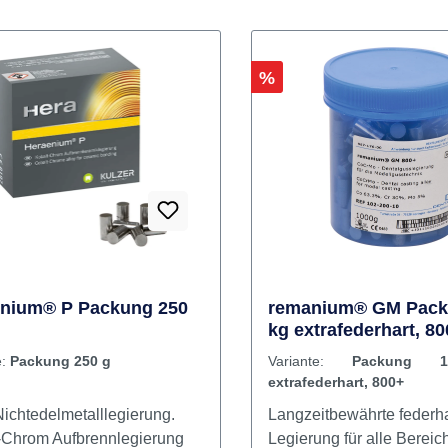
Rabatt
%
nium® P Packung 250
remanium® GM Pack
kg extrafederhart, 8
e:
Packung 250 g
Variante:
Packung 