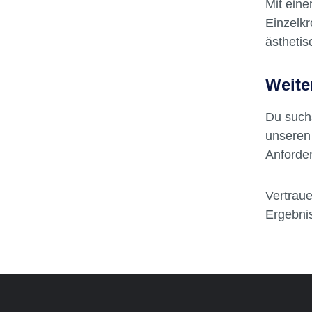
Korr
Mit eine
Einzelkr
ästheti
Weite
Du such
unseren 
Anforde
Vertraue
Ergebnis