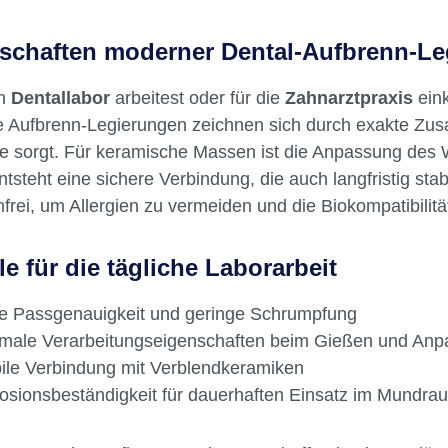
 Metall und Keramik gefragt ist. Die Ansprüche sind ho
eitung nach dem bewährten
urbeständigkeit und Biokompatibilität spielen eine ents
ystem Biokompatibel und
 Brücken und komplexen Gerüstkonstruktionen sind dies
ionsbeständig Chemische
ensetzung: Co 60,2 · Cr
schaften moderner Dental-Aufbrenn-L
W 6,2 · Mo 4,8 · Ga 2,9 · Mn ·
Si Inhalt Legierung
im
Dentallabor
arbeitest oder für die
Zahnarztpraxis
eink
 Aufbrenn-Legierungen zeichnen sich durch exakte Zusa
te sorgt. Für keramische Massen ist die Anpassung de
ntsteht eine sichere Verbindung, die auch langfristig stab
mfrei, um Allergien zu vermeiden und die Biokompatibilitä
le für die tägliche Laborarbeit
e Passgenauigkeit und geringe Schrumpfung
imale Verarbeitungseigenschaften beim Gießen und An
ile Verbindung mit Verblendkeramiken