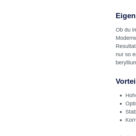
zwischen
Verarb
Temperat
BEGO S
Kronen,
korros
Zusamm
Eigen
25,0 · 
Ob du 
Moderne
Resulta
nur so e
berylliu
Vortei
Hoh
Opt
Stab