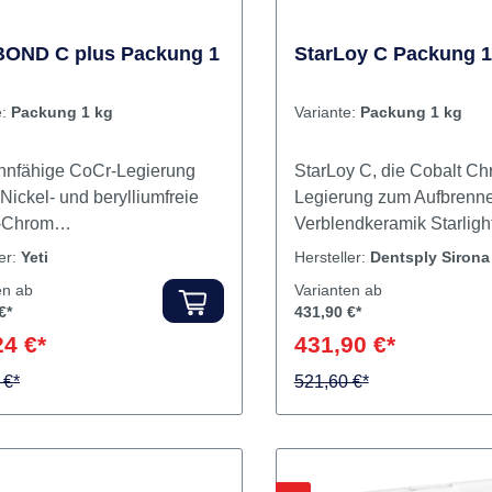
OND C plus Packung 1
StarLoy C Packung 1
e:
Packung 1 kg
Variante:
Packung 1 kg
nnfähige CoCr-Legierung
StarLoy C, die Cobalt C
Nickel- und berylliumfreie
Legierung zum Aufbrenne
-Chrom
Verblendkeramik Starligh
nnlegierungSehr dünne
Ein weiterer Baustein in
ler:
Yeti
Hersteller:
Dentsply Sirona
icht, ästhetisch vorteilhafte
Star-System ist die Legie
en ab
Varianten ab
tung der KeramikGute
StarLoy C. Sie ist eine se
€*
431,90 €*
eitungseigenschaften beim
korrosionsstabile NEM L
24 €*
431,90 €*
rhalten - Gusssicherheit,
auf Co-Cr Basis und zum
e Politur und
 €*
Aufbrennen mit Starlight
521,60 €*
ächenglanz, sowie
ideal geeignet. Mit StarLo