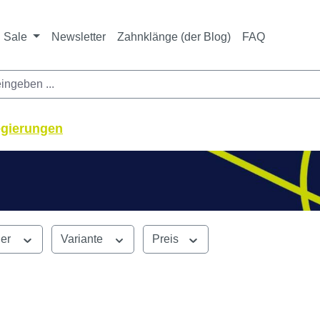
ichtet sich ausschließlich an Zahnarztpraxen und zahnte
nbieter i. S. v. § 13 BGB sowie an branchenfremde Unte
Sale
Newsletter
Zahnklänge (der Blog)
FAQ
egierungen
ler
Variante
Preis