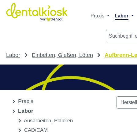
Die dentalkiosk.de Onlinehandelsplattform r
Privatpersonen oder Dritta
m Hauptinhalt springen
Zur Suche springen
Zur Hauptnavigation springen
Praxis
Labor
Labor
Einbetten, Gießen, Löten
Aufbrenn-L
Praxis
Herstel
Labor