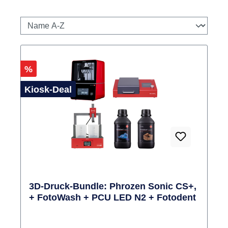
Rabatt
%
Kiosk-Deal
3D-Druck-Bundle: Phrozen Sonic CS+,
+ FotoWash + PCU LED N2 + Fotodent