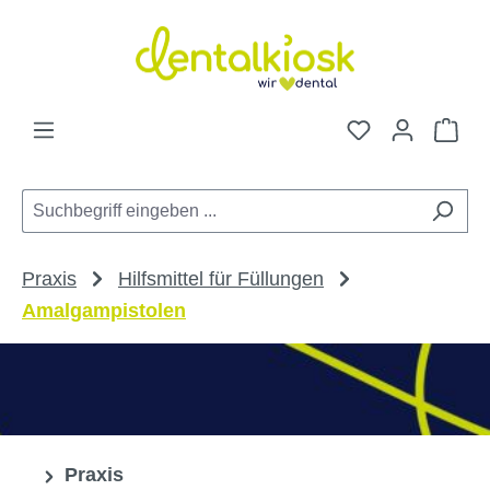
Zum Hauptinhalt springen
Du hast 0 Pro
War
Praxis
Hilfsmittel für Füllungen
Amalgampistolen
Praxis