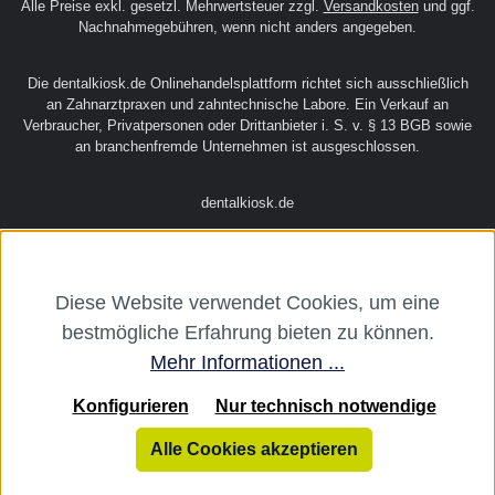
Alle Preise exkl. gesetzl. Mehrwertsteuer zzgl.
Versandkosten
und ggf.
Nachnahmegebühren, wenn nicht anders angegeben.
Die dentalkiosk.de Onlinehandelsplattform richtet sich ausschließlich
an Zahnarztpraxen und zahntechnische Labore. Ein Verkauf an
Verbraucher, Privatpersonen oder Drittanbieter i. S. v. § 13 BGB sowie
an branchenfremde Unternehmen ist ausgeschlossen.
dentalkiosk.de
Diese Website verwendet Cookies, um eine
bestmögliche Erfahrung bieten zu können.
Mehr Informationen ...
Konfigurieren
Nur technisch notwendige
Alle Cookies akzeptieren