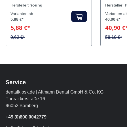
auf, der einfach abzuwaschen ist.
Plaque zu 
Hersteller:
Young
Hersteller:
P
Erhältlich in Tablettenform oder in
Zahnbelag w
Varianten ab
Varianten a
Flaschen mit 2 oz (59 ml) Inhalt. Inhalt
Tabletten
5,88 €*
40,90 €*
Anfärbemittel
5,88 €*
40,90 €
9,62 €*
58,10 €*
Service
dentalkiosk.de | Altmann Dental GmbH & Co. KG
Thorackerstraße 16
96052 Bamberg
+49 (0)800 0042779