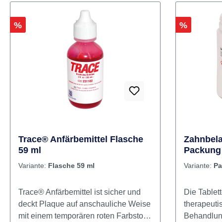
Rabatt
Rabatt
%
%
Trace® Anfärbemittel Flasche
Zahnbela
59 ml
Packung 
Variante:
Flasche 59 ml
Variante:
Pa
Trace® Anfärbemittel ist sicher und
Die Tablet
deckt Plaque auf anschauliche Weise
therapeuti
mit einem temporären roten Farbstoff
Behandlun