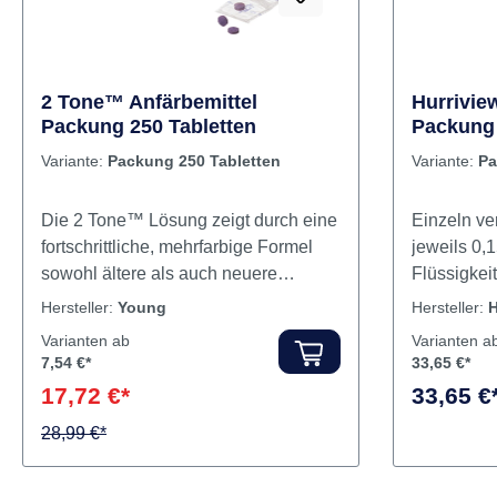
2 Tone™ Anfärbemittel
Hurriview
Packung 250 Tabletten
Packung 
Variante:
Packung 250 Tabletten
Variante:
Pa
Die 2 Tone™ Lösung zeigt durch eine
Einzeln ve
fortschrittliche, mehrfarbige Formel
jeweils 0,
sowohl ältere als auch neuere
Flüssigkeit gefüllt sch
Plaque-Stellen an 2Tone™ färbt
sicher und
Hersteller:
Young
Hersteller:
H
neuere Plaque rot und ältere Plaque
Anwendung 
Varianten ab
Varianten a
blau ein und zeigt den Patienten so
7,54 €*
33,65 €*
die Bereiche, die beim Putzen immer
17,72 €*
33,65 €
wieder übersehen werden Erhältlich
in Tablettenform oder in Flaschen mit
28,99 €*
2 oz (59 ml) Inhalt Inhalt Tabletten