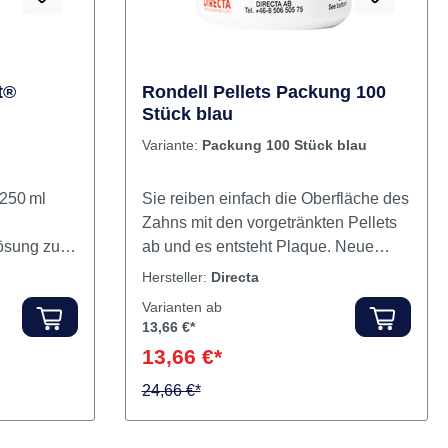
t®
Rondell Pellets Packung 100
Stück blau
Variante:
Packung 100 Stück blau
250 ml
Sie reiben einfach die Oberfläche des
Zahns mit den vorgetränkten Pellets
ab und es entsteht Plaque. Neue
e für eine
Plaques, die weniger als 3 Tage alt
Hersteller:
Directa
adent
sind, werden rot gefärbt, während
Varianten ab
andene
ältere, gefährlichere Plaques blau
13,66 €*
nd macht
gefärbt werden. Beide lassen sich
13,66 €*
esonders
leicht wegbürsten und hinterlassen
erend. Die
einen milden Pfefferminzgeschmack.
24,66 €*
sofort
Die beiden Farben sollen die
e Kinder-
Patienten aufklären und die