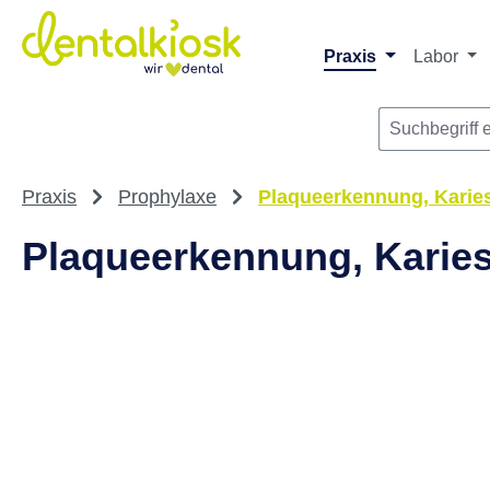
m Hauptinhalt springen
Zur Suche springen
Zur Hauptnavigation springen
Praxis
Labor
Praxis
Prophylaxe
Plaqueerkennung, Karie
Plaqueerkennung, Karies