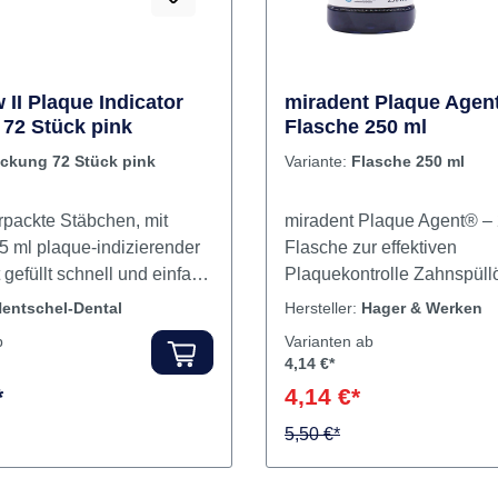
 II Plaque Indicator
miradent Plaque Agen
72 Stück pink
Flasche 250 ml
ckung 72 Stück pink
Variante:
Flasche 250 ml
rpackte Stäbchen, mit
miradent Plaque Agent® – 
15 ml plaque-indizierender
Flasche zur effektiven
nell und einfach
Plaquekontrolle Zahnspüllösung zur
 sauber geeignet zur
Sichtbarmachung von Plaqu
entschel-Dental
Hersteller:
Hager & Werken
in der Praxis oder zu
bessere Mundhygiene: mir
b
Varianten ab
Hause Inhalt Farbindikator
Plaque Agent® färbt vorh
4,14 €*
Zahnbeläge sichtbar ein u
*
4,14 €*
die tägliche Zahnpflege b
nachvollziehbar und motivi
5,50 €*
alkoholfreie Spüllösung ist 
einsatzbereit – ideal für di