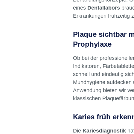
eines
Dentallabors
brauc
Erkrankungen frühzeitig 
Plaque sichtbar m
Prophylaxe
Ob bei der professionell
Indikatoren, Färbetablet
schnell und eindeutig sic
Mundhygiene aufdecken u
Anwendung bieten wir ve
klassischen Plaquefärbun
Karies früh erke
Die
Kariesdiagnostik
hat