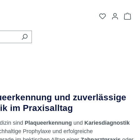
Du hast 0 Pro
War
queerkennung und zuverlässige
ik im Praxisalltag
izin sind
Plaqueerkennung
und
Kariesdiagnostik
chhaltige Prophylaxe und erfolgreiche
rade im hektischen Alltag einer
Zahnarztpraxis
oder