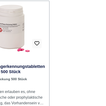
und Jugendprophylaxe.
Produktvorteile – Farbmarkierung
vorhandener Plaque – motiv
besseren Zahnpflege –
Gebrauchsfertige Lösung m
angenehmen „Bubble Gum
Geschmack – Ohne Alkoho
Erythrosin – besonders für
geeignet – Einfache Anwendung:
10 ml, 30 Sekunden spülen
wird blau sichtbar – Einfä
lassen sich durch Zähneput
gerkennungstabletten
500 Stück
entfernen – Mit Dosierkapp
exakte Portionsabgabe – Un
ckung 500 Stück
die Aufklärung im Rahmen 
Prophylaxe Anwendung &
ten erlauben es, ohne
Zusatzinfos Vor dem Zähneputzen 1–
sche oder prophylaktische
2× täglich 10 ml Lösung mit
g, das Vorhandensein von
Dosierkappe entnehmen un