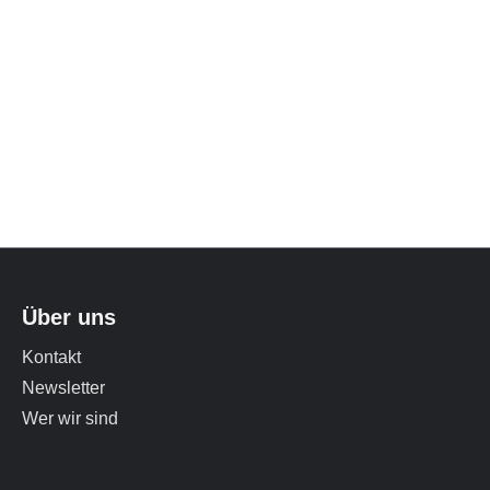
eits
he werden
 sich durch
en einfach
der- und
Üben der
 Hause.
 Glycerin,
or Oil,
er 407,
,
Über uns
e, Sodium
Kontakt
90
Newsletter
Wer wir sind
r die
rophylaxe,