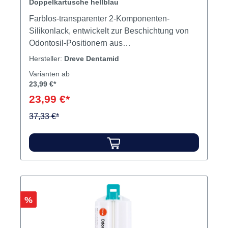
Doppelkartusche hellblau
Farblos-transparenter 2-Komponenten-
Silikonlack, entwickelt zur Beschichtung von
Odontosil-Positionern aus
additionsvernetzenden Silikonen. Das
Hersteller:
Dreve Dentamid
Ergebnis: transparent-glänzende und
Varianten ab
versiegelte Oberflächen. Lösungsmittelfrei
23,99 €*
Selbsthärtend Einfach in der Anwendung Inhalt
23,99 €*
2 x 50 ml Doppelkartusche
37,33 €*
Rabatt
%