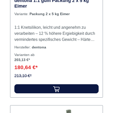
dentona 1:1 gum Packung 2 x 5 kg
Katalysator2 DosierlöffelJetzt bestellen bei
Eimer
dentalkiosk.deÜberzeuge Dich selbst von der
Variante:
Packung 2 x 5 kg Eimer
Qualität und Effizienz der blue eco stone
Knetmasse. Bestelle noch heute in unserem
1:1 Knetsilikon, leicht und angenehm zu
B2B Online-Shop dentalkiosk.de und profitiere
verarbeiten – 12 % höhere Ergiebigkeit durch
von unserem schnellen und zuverlässigen
vermindertes spezifisches Gewicht – Härte
Service. Unser Shop ist speziell für Zahnärzte
Shore A = 85. Inhalt Silikon
und Zahntechniker konzipiert – wir sind per Du
Hersteller:
dentona
mit unseren Kunden und stehen Dir jederzeit
Varianten ab
zur Verfügung.
203,13 €*
180,64 €*
213,10 €*