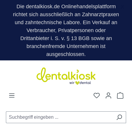
Die dentalkiosk.de Onlinehandelsplattform
X
richtet sich ausschließlich an Zahnarztpraxen
und zahntechnische Labore. Ein Verkauf an
Verbraucher, Privatpersonen oder
Drittanbieter i. S. v. § 13 BGB sowie an
branchenfremde Unternehmen ist
ausgeschlossen.
Zum Hauptinhalt springen
Du hast 0 Pro
War