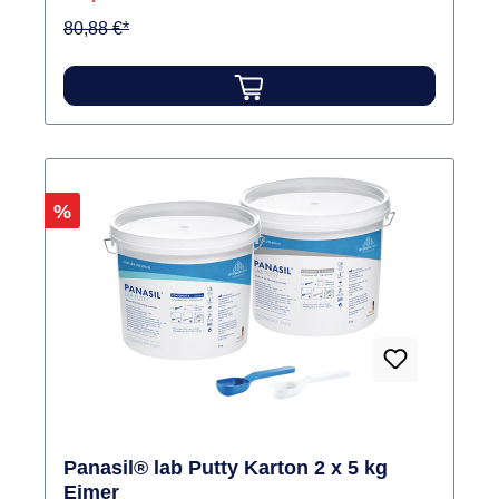
80,88 €*
Rabatt
%
Panasil® lab Putty Karton 2 x 5 kg
Eimer