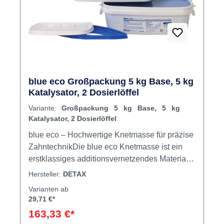
blue eco Großpackung 5 kg Base, 5 kg
Katalysator, 2 Dosierlöffel
Variante:
Großpackung 5 kg Base, 5 kg
Katalysator, 2 Dosierlöffel
blue eco – Hochwertige Knetmasse für präzise
ZahntechnikDie blue eco Knetmasse ist ein
erstklassiges additionsvernetzendes Material,
das für seine hohe Konsistenz und
Hersteller:
DETAX
herausragenden mechanischen Eigenschaften
Varianten ab
bekannt ist. Diese Knetmasse bietet eine
29,71 €*
präzise Detailwiedergabe und ist form- sowie
163,33 €*
volumenstabil, was sie ideal für verschiedene