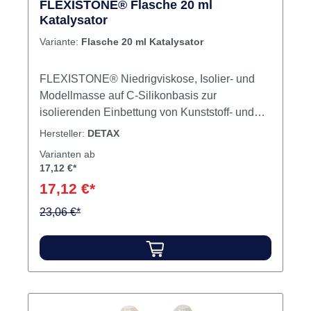
FLEXISTONE® Flasche 20 ml
Katalysator
Variante:
Flasche 20 ml Katalysator
FLEXISTONE® Niedrigviskose, Isolier- und
Modellmasse auf C-Silikonbasis zur
isolierenden Einbettung von Kunststoff- und
Porzellanzähnen. Standfest, sehr hohe
Hersteller:
DETAX
Endhärte (75 shore A). Wird in einem
Varianten ab
Arbeitsgang dünn auf Zähne und Wachs
17,12 €*
aufgetragen, bildet einen dünnen, extrem
17,12 €*
harten Isolierfilm zur Fixierung der Zahnreihe
beim Pressvorgang. Haftkristalle sind nicht
23,06 €*
erforderlich. Bitte beachten Sie, dass dieses
Produkt der Chemikalien-Verbotsverordnung
unterliegt. Für die sichere Verwendung und
Weiterveräußerung gelten besondere
Anforderungen. Details hierzu finden Sie im