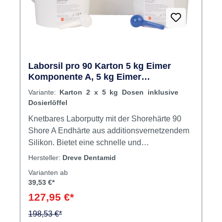
Laborsil pro 90 Karton 5 kg Eimer
Komponente A, 5 kg Eimer
Komponente B
Variante:
Karton 2 x 5 kg Dosen inklusive
Dosierlöffel
Knetbares Laborputty mit der Shorehärte 90
Shore A Endhärte aus additionsvernetzendem
Silikon. Bietet eine schnelle und
bruchresistente Alternative zur Verwendung
Hersteller:
Dreve Dentamid
von Gips. EigenschaftenEinfach uns sauber im
Varianten ab
Verhältnis 1:1 anmischbarGeschmeidige,
39,53 €*
klebfreie AnfangskonsistenzHochpräzise
127,95 €*
Abformung und exakte
DetailwiedergabeKochfest bis > 200 °C
198,53 €*