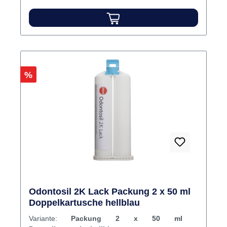
Einsatzgebiete: Vowälle, Einbett- und
Isoliermaterial für Kunststoffzähne beu der
Kürvettentechnik, Kontrollschlüssel,
Bissfixierung, Modelle für Reparaturen und
Erweiterungen. Inhalt Komponente A & B
Rabatt
%
Odontosil 2K Lack Packung 2 x 50 ml
Doppelkartusche hellblau
Variante:
Packung 2 x 50 ml