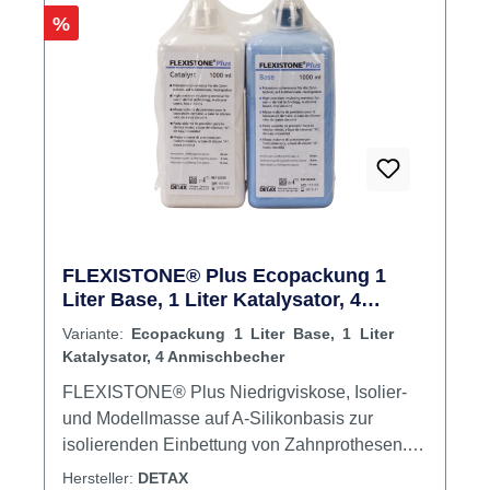
beigefügten Sicherheitsdatenblatt. Inhalt 20 ml
Rabatt
%
Katalysator
FLEXISTONE® Plus Ecopackung 1
Liter Base, 1 Liter Katalysator, 4
Anmischbecher
Variante:
Ecopackung 1 Liter Base, 1 Liter
Katalysator, 4 Anmischbecher
FLEXISTONE® Plus Niedrigviskose, Isolier-
und Modellmasse auf A-Silikonbasis zur
isolierenden Einbettung von Zahnprothesen.
Hohe Standfestigkeit, sehr hohe Endhärte (75
Hersteller:
DETAX