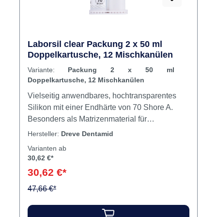
Laborsil clear Packung 2 x 50 ml
Doppelkartusche, 12 Mischkanülen
Variante:
Packung 2 x 50 ml
Doppelkartusche, 12 Mischkanülen
Vielseitig anwendbares, hochtransparentes
Silikon mit einer Endhärte von 70 Shore A.
Besonders als Matrizenmaterial für
lichthärtende Front- und Seitenzahnkomposite
Hersteller:
Dreve Dentamid
geeignet. Inhalt Silikon
Varianten ab
30,62 €*
30,62 €*
47,66 €*