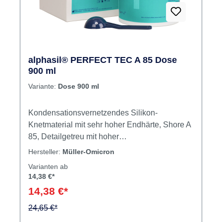
alphasil® PERFECT TEC A 85 Dose
900 ml
Variante:
Dose 900 ml
Kondensationsvernetzendes Silikon-
Knetmaterial mit sehr hoher End­härte, Shore A
85, Detailgetreu mit hoher
Dimensionsstabilität, klebefrei, einfach zu
Hersteller:
Müller-Omicron
verarbeiten, hitzebeständig, schnellabbindend.
Varianten ab
Z. B. geeig­net für Vorwälle bei Reparaturen
14,38 €*
und skelettierten Arbeiten, Fixationen etc. nicht
14,38 €*
abfärbend. End­härte, Shore A 85, Farbe blau.
24,65 €*
Inhalt Knetmaterial