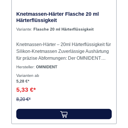
Knetmassen-Härter Flasche 20 ml
Härterflüssigkeit
Variante:
Flasche 20 ml Härterflüssigkeit
Knetmassen-Härter – 20ml Härterflüssigkeit für
Silikon-Knetmassen Zuverlässige Aushärtung
für präzise Abformungen: Der OMNIDENT
Knetmassen-Härter ist speziell auf die
Hersteller:
OMNIDENT
Verarbeitung mit OMNIDENT Silikon-
Varianten ab
Knetmassen abgestimmt und sorgt für eine
5,28 €*
kontrollierte und gleichmäßige Aushärtung der
5,33 €*
Abformung. Produktvorteile – Härterflüssigkeit
zur gezielten Aushärtung von OMNIDENT
8,20 €*
Silikon-Knetmassen – Exakte Dosierbarkeit
aus der praktischen 20ml Flasche –
Homogene Durchmischung für verlässliche
Endhärte – Unterstützt eine dimensionsstabile