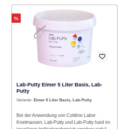
und detailgetreue Abformung – Für den
professionellen Einsatz in der Zahnarztpraxis
Rabatt
%
Anwendung & Zusatzinfos Die
Härterflüssigkeit wird im empfohlenen
Mischverhältnis mit der entsprechenden
Knetmasse verarbeitet. Eine gleichmäßige
Durchmischung ist Voraussetzung für eine
vollständige Aushärtung und exakte
Materialeigenschaften. Inhalt: 20ml
Härterflüssigkeit Jetzt bestellen Jetzt den
passenden Knetmassen-Härter bequem online
bei dentalkiosk.de bestellen – für zuverlässige
Lab-Putty Eimer 5 Liter Basis, Lab-
Ergebnisse bei der Abformung.
Putty
Variante:
Eimer 5 Liter Basis, Lab-Putty
Bei der Anwendung von Coltène Labor
Knetmassen, Lab-Putty und Lab-Putty hard im