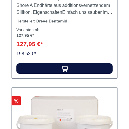
Shore A Endhärte aus additionsvernetzendem
Silikon. EigenschaftenEinfach uns sauber im
Verhältnis 1:1 anmischbarGeschmeidige,
Hersteller:
Dreve Dentamid
klebfreie AnfangskonsistenzHochpräzise
Varianten ab
Abformung und exakte
127,95 €*
DetailwiedergabeKochfest bis > 200 °C
127,95 €*
Einsatzgebiete: Vowälle, Einbett- und
Isoliermaterial für Kunststoffzähne beu der
198,53 €*
Kürvettentechnik, Kontrollschlüssel. Inhalt
Silikon
Rabatt
%