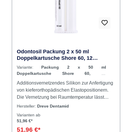
Odontosil Packung 2 x 50 ml
Doppelkartusche Shore 60, 12
Mischkanülen grün
Variante:
Packung 2 x 50 ml
Doppelkartusche Shore 60, 12
Mischkanülen grün
Additionsvernetzendes Silikon zur Anfertigung
von kieferorthopädischen Elastopositionern.
Die Vernetzung bei Raumtemperatur lässt
neben der indirekten Küvettenmethode auch
Hersteller:
Dreve Dentamid
die direkte Applikation aus der
Varianten ab
Doppelkartusche direkt auf das Set-up-Modell
51,96 €*
zu. Inhalt Silikon
51,96 €*