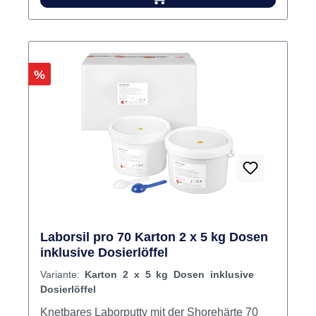
Rabatt
%
Laborsil pro 70 Karton 2 x 5 kg Dosen
inklusive Dosierlöffel
Variante:
Karton 2 x 5 kg Dosen inklusive
Dosierlöffel
Knetbares Laborputty mit der Shorehärte 70