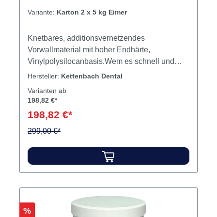
Variante:
Karton 2 x 5 kg Eimer
Knetbares, additionsvernetzendes
Vorwallmaterial mit hoher Endhärte,
Vinylpolysilocanbasis.Wem es schnell und
präzise gehen muss; Panasil® Iab Putty bietet
Hersteller:
Kettenbach Dental
aufgrund seiner hohen Härte ideale
Varianten ab
Voraussetzungen für den Einsatz als Vorwall-
198,82 €*
und Bissschlüsselmaterial. Auch andere
198,82 €*
zahntechnische Arbeiten wie z. B.
Modellherstellung für Bruch- und
299,00 €*
Sprungreparaturen lassen sich ohne viel
Aufwand durchführen.Das Material lässt sich
sauber, einfach dosieren und ist gut verträglich
beim Ankneten gegenüber Pastenhärter. Als A-
Silikon ist Panasil® lab Putty dimensionsstabil.
Inhalt Silikon
Rabatt
%