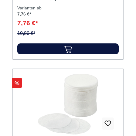
Varianten ab
7,76 €*
7,76 €*
10,80 €*
Rabatt
%