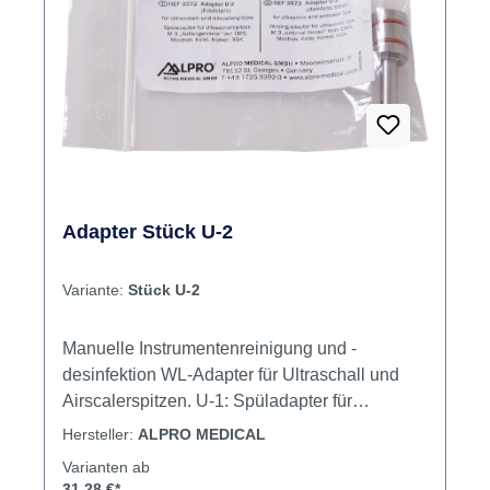
Adapter Stück U-2
Variante:
Stück U-2
Manuelle Instrumentenreinigung und -
desinfektion WL-Adapter für Ultraschall und
Airscalerspitzen. U-1: Spüladapter für
Ultraschallspritzen/Schallspritzen M 3
Hersteller:
ALPRO MEDICAL
Innengewinde von EMS, Mectron, KaVo,
Varianten ab
Komet. U-2: Spüladapter für
31,28 €*