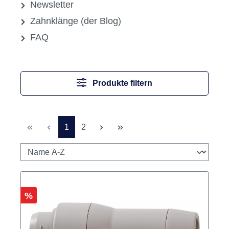
Newsletter
Zahnklänge (der Blog)
FAQ
Produkte filtern
Seite
Seite
1
2
Rabatt
%