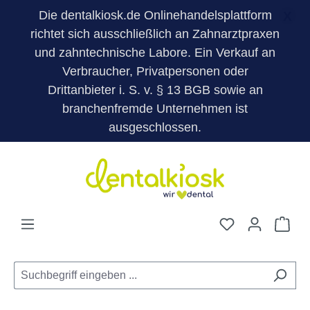
Die dentalkiosk.de Onlinehandelsplattform
X
richtet sich ausschließlich an Zahnarztpraxen
und zahntechnische Labore. Ein Verkauf an
Verbraucher, Privatpersonen oder
Drittanbieter i. S. v. § 13 BGB sowie an
branchenfremde Unternehmen ist
ausgeschlossen.
Zum Hauptinhalt springen
Du hast 0 Pro
War