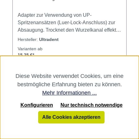
Adapter zur Verwendung von UP-
Spritzenansätzen (Luer-Lock-Anschluss) zur
Absaugung. Trocknet den Wurzelkanal effektiv,
hält das OP-Gebiet blutfrei, entfernt Sulcus
Hersteller:
Ultradent
Fluid und Speichel vom Behandlungsfeld.
Varianten ab
Desinfizierbar.Passt mit Hilfe eines
15,25 €*
Zwischenstückes (Hager & Werken, Nr. 254
15,25 €*
130) auf jeden Standard-Absaugschlauch. Für
Schläuche mit kleinerem Durchmesser das
23,60 €*
Diese Website verwendet Cookies, um eine
äußere Kunststoffrohr entfernen. Zu verwenden
bestmögliche Erfahrung bieten zu können.
mit: Capillary Tips, SST-Surgical Suction Tip,
Mehr Informationen ...
Endo-Eze Tips. Inhalt Adapter
Konfigurieren
Nur technisch notwendige
Alle Cookies akzeptieren
Rabatt
%