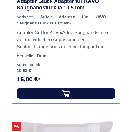
Adapter Stück Adapter für KAVO
Saughandstück Ø 19,5 mm
Variante:
Stück Adapter für KAVO
Saughandstück Ø 19,5 mm
Adapter-Set für KaVo/Adec Saughandstücke.
Zur individuellen Anpassung der
Schlauchlänge und zur Umrüstung auf die
neuen Saughandstücke, mit vier Adaptern für
Hersteller:
Dürr
Saug- und Speichelzieherschlauch. Inhalt
Varianten ab
Adapter
10,63 €*
15,00 €*
Rabatt
%