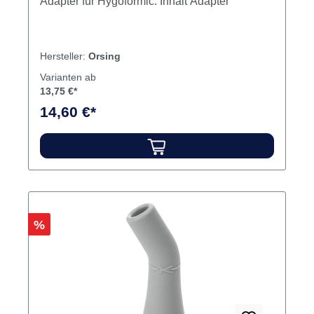
Adapter für Hygoformic. Inhalt Adapter
Hersteller:
Orsing
Varianten ab
13,75 €*
14,60 €*
Rabatt
%