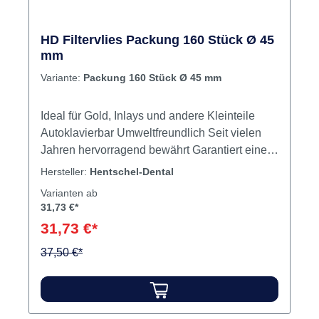
HD Filtervlies Packung 160 Stück Ø 45
mm
Variante:
Packung 160 Stück Ø 45 mm
Ideal für Gold, Inlays und andere Kleinteile
Autoklavierbar Umweltfreundlich Seit vielen
Jahren hervorragend bewährt Garantiert einen
enorm hohen Spareffekt Ø: ca. 45 mm Inhalt
Hersteller:
Hentschel-Dental
Filtervliese
Varianten ab
31,73 €*
31,73 €*
37,50 €*