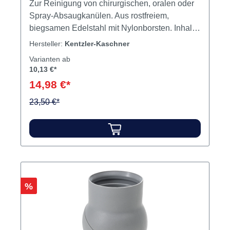
Zur Reinigung von chirurgischen, oralen oder
Spray-Absaugkanülen. Aus rostfreiem,
biegsamen Edelstahl mit Nylonborsten. Inhalt
Reinigungsbürsten
Hersteller:
Kentzler-Kaschner
Varianten ab
10,13 €*
14,98 €*
23,50 €*
Rabatt
%