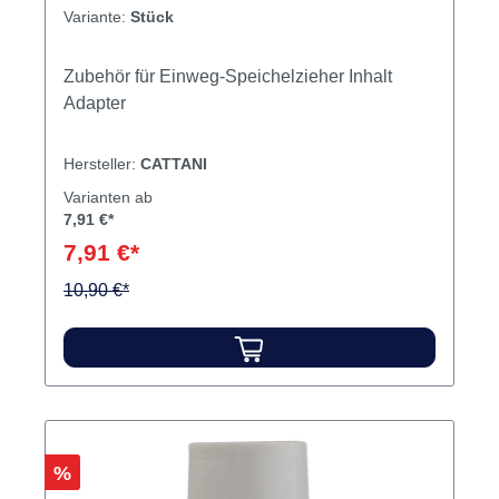
Variante:
Stück
Zubehör für Einweg-Speichelzieher Inhalt
Adapter
Hersteller:
CATTANI
Varianten ab
7,91 €*
7,91 €*
10,90 €*
Rabatt
%