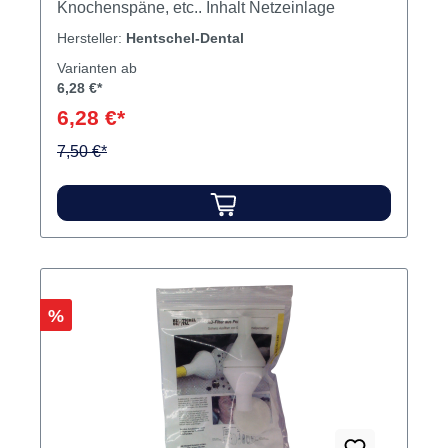
Knochenspäne, etc.. Inhalt Netzeinlage
Hersteller:
Hentschel-Dental
Varianten ab
6,28 €*
6,28 €*
7,50 €*
Rabatt
%