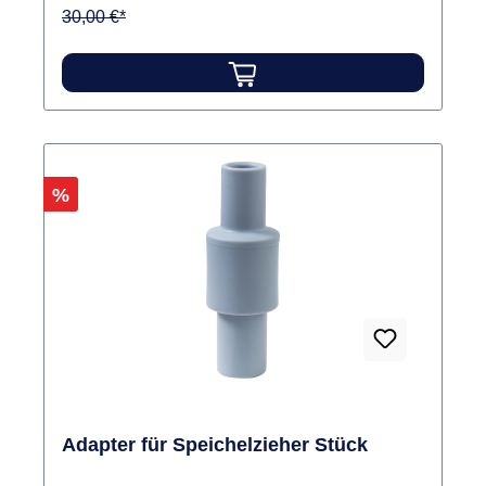
30,00 €*
Rabatt
%
Adapter für Speichelzieher Stück