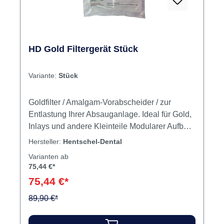
HD Gold Filtergerät Stück
Variante:
Stück
Goldfilter / Amalgam-Vorabscheider / zur
Entlastung Ihrer Absauganlage. Ideal für Gold,
Inlays und andere Kleinteile Modularer Aufbau
Autoklavierbar Umweltfreundlich Einmalige
Hersteller:
Hentschel-Dental
Anschaffung Garantiert einen enorm hohen
Varianten ab
Spareffekt Diente unser Filtergerät
75,44 €*
ursprünglich als Goldfänger, so ist er heute in
75,44 €*
vielen Praxen als Amalgam-Vorabscheider
89,90 €*
regelmäßig im Einsatz. Inhalt Filtergerät