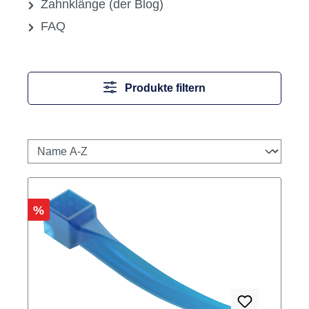
Zahnklänge (der Blog)
FAQ
Produkte filtern
Rabatt
%