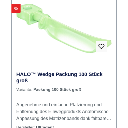
Rabatt
%
HALO™ Wedge Packung 100 Stück
groß
Variante:
Packung 100 Stück groß
Angenehme und einfache Platzierung und
Entfernung des Einwegprodukts Anatomische
Anpassung des Matrizenbands dank faltbarer
Mitte Aktive Verkeilung und dadurch bessere
Hersteller:
Ultradent