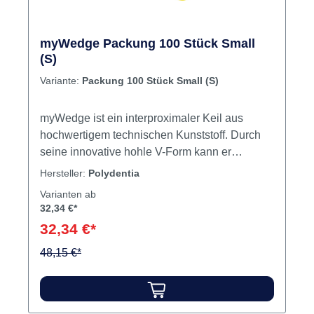
myWedge Packung 100 Stück Small
(S)
Variante:
Packung 100 Stück Small (S)
myWedge ist ein interproximaler Keil aus
hochwertigem technischen Kunststoff. Durch
seine innovative hohle V-Form kann er
komprimiert und an die interproximale
Hersteller:
Polydentia
Anatomie der Zähne angepasst werden. Er
Varianten ab
verhindert Beschädigungen an den Papillen,
32,34 €*
während er zugleich das Matrizenband an die
32,34 €*
Anatomie des zervikalen Bereichs des Zahns
heranführt und formt. Das einzigartige
48,15 €*
Rundkopf-Design von myWedge wurde mit
Hinblick auf einfache Handhabung,
Platzierung und Entfernbarkeit mit jeder