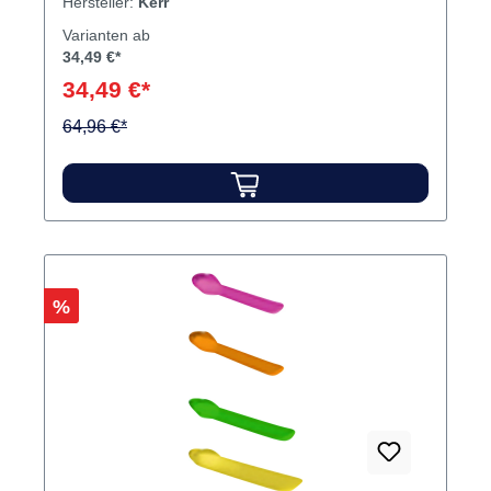
Hersteller:
Kerr
Varianten ab
34,49 €*
34,49 €*
64,96 €*
Rabatt
%