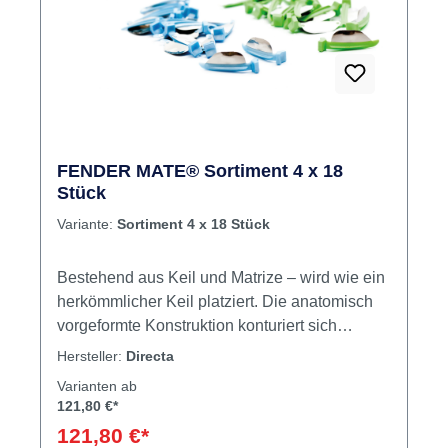
FENDER MATE® Sortiment 4 x 18
Stück
Variante:
Sortiment 4 x 18 Stück
Bestehend aus Keil und Matrize – wird wie ein
herkömmlicher Keil platziert. Die anatomisch
vorgeformte Konstruktion konturiert sich
automatisch an die Zahnform. Bei der
Hersteller:
Directa
Platzierung adaptiert sich der FenderMate
Varianten ab
bleibend um die Präparation. Der flexible,
121,80 €*
seitlich angebrachte „Flügel“ passt sich
121,80 €*
individuell dem Interdentalraum an und schafft