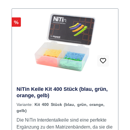
Standardpinzette oder -zange entwickelt.
Vorteile Innovative hohle V-Form Gerippter
Rundkopf verhindert Abrutschen der Pinzette
Rabatt
%
Leuchtende Farben zur einfachen Identifikation
Inhalt 100 Interdentalkeile
NiTin Keile Kit 400 Stück (blau, grün,
orange, gelb)
Variante:
Kit 400 Stück (blau, grün, orange,
gelb)
Die NiTin Interdentalkeile sind eine perfekte
Ergänzung zu den Matrizenbändern, da sie die