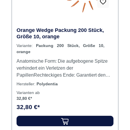
Orange Wedge Packung 200 Stück,
Größe 10, orange
Variante:
Packung 200 Stück, Größe 10,
orange
Anatomische Form: Die aufgebogene Spitze
verhindert ein Verletzen der
PapillenRechteckiges Ende: Garantiert den
sicheren HaltKonkav gestaltete Seitenflächen:
Hersteller:
Polydentia
Ideale Anpassung zur interdental Morphologie
Varianten ab
Inhalt 200 Interdentalkeile
32,80 €*
32,80 €*