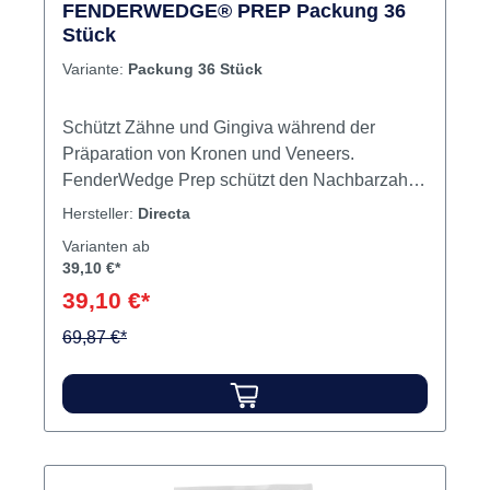
FENDERWEDGE® PREP Packung 36
Stück
Variante:
Packung 36 Stück
Schützt Zähne und Gingiva während der
Präparation von Kronen und Veneers.
FenderWedge Prep schützt den Nachbarzahn
und Gingiva bei der Präparation vor der
Hersteller:
Directa
Erstellung von Kronen, Veneers und
Varianten ab
Füllungen. FenderWedge Prep ist eine
39,10 €*
Kombination aus Schutzschild und
39,10 €*
Kunststoffkeil. Es verfügt über eine grazile und
“bootförmige“ Spitze. Dadurch in enge
69,87 €*
Approximalräume platzierbar, bei
gleichzeitigem Schutz des Nachbarzahns und
Gingiva. FenderWedge Prep kann bukkal oder
lingual platziert werden. Das Schutzschild ist
mit einer Perforation versehen, welche nach