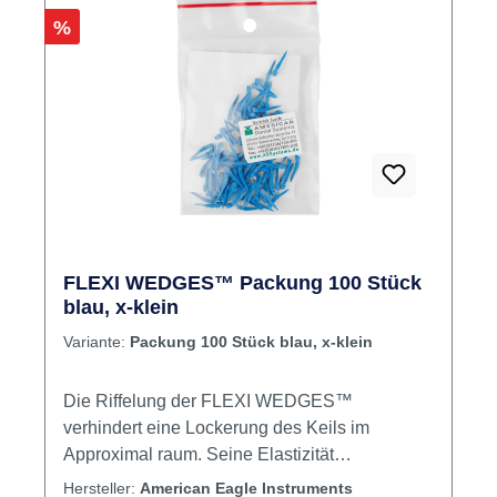
der Platzierung vorgebogen werden kann, so
Rabatt
%
dass es sich fest gegen den angrenzenden zu
schützenden Zahn neigt. Das sorgt für eine
schnellere und sicherere Vorbereitung bei
optimaler Sicht und Raum. Inhalt 36 Keile
FLEXI WEDGES™ Packung 100 Stück
blau, x-klein
Variante:
Packung 100 Stück blau, x-klein
Die Riffelung der FLEXI WEDGES™
verhindert eine Lockerung des Keils im
Approximal raum. Seine Elastizität
gewährleistet die optimale Anpassung. Inhalt
Hersteller:
American Eagle Instruments