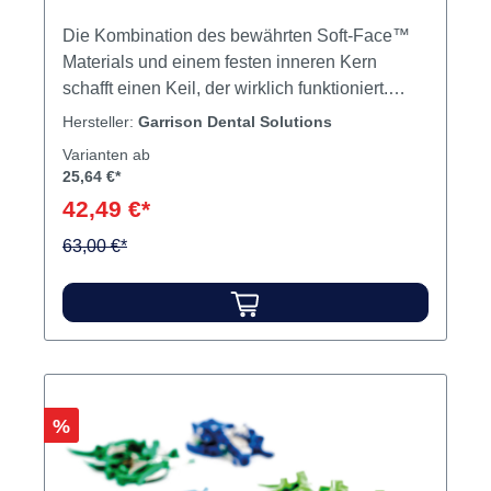
Die Kombination des bewährten Soft-Face™
Materials und einem festen inneren Kern
schafft einen Keil, der wirklich funktioniert.
Jedesmal. Kein Herausrutschen! Weiche
Hersteller:
Garrison Dental Solutions
retentive Lamellen klappen beim Einführen des
Varianten ab
Keils mühelos um und stellen sich wieder auf,
25,64 €*
wenn sie den approximalen Raum verlassen.
42,49 €*
Durch die Soft-Face-Ummantelung ist die
tatsächliche Anpassung an interproximale
63,00 €*
Unregelmäßigkeiten möglich. Ein harter
Kunststoffkern ermöglicht einfaches Einsetzen
und eine gute Separation. Inhalt 100 Keile
Rabatt
%