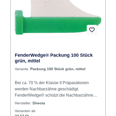
FenderWedge® Packung 100 Stück
grün, mittel
Variante:
Packung 100 Stück grün, mittel
Bei ca. 70 % der Klasse II Präparationen
werden Nachbarzähne geschädigt.
FenderWedge® schützt die Nachbarzähne
während der Präparation. FenderWedge® ist
Hersteller:
Directa
einfach zu platzieren, positionsbeständig
Varianten ab
während der Präparation und stört nicht im