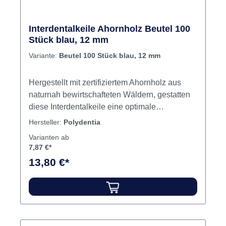
Interdentalkeile Ahornholz Beutel 100
Stück blau, 12 mm
Variante:
Beutel 100 Stück blau, 12 mm
Hergestellt mit zertifiziertem Ahornholz aus
naturnah bewirtschafteten Wäldern, gestatten
diese Interdentalkeile eine optimale
Anpassung der Matrize an die zervikale Stufe
Hersteller:
Polydentia
des Zahns. Einzeln und sorgfältig vorbereitet,
Varianten ab
sind sie einer einwandfreien Endbearbeitung
7,87 €*
unterzogen. Verschiedene Größen: XS für die
13,80 €*
Kinderzahnmedizin, XL für die Parodontologie.
Die XL-Keilchen sind nicht in der assortierten
Packung enthalten.Box Inhalt Interdentalkeile