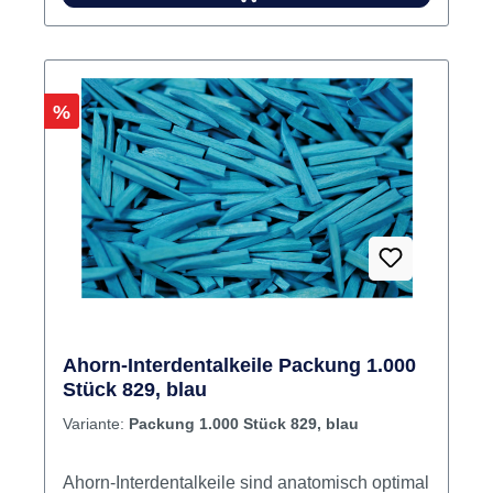
Man braucht kein Adstringens separat zu
verwenden, dieser ist inklusive. Inhalt 100
Keile
Rabatt
%
Ahorn-Interdentalkeile Packung 1.000
Stück 829, blau
Variante:
Packung 1.000 Stück 829, blau
Ahorn-Interdentalkeile sind anatomisch optimal