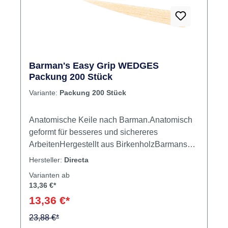
Barman's Easy Grip WEDGES
Packung 200 Stück
Variante:
Packung 200 Stück
Anatomische Keile nach Barman.Anatomisch
geformt für besseres und sichereres
ArbeitenHergestellt aus BirkenholzBarmans
Keile mit ergonomischem GriffForm der Seiten
Hersteller:
Directa
entspricht dem InterdentalraumSpezielle
Varianten ab
Ausführung sorgt für festen Halt und einfaches,
13,36 €*
sicheres Einsetzen Inhalt 200 Keile
13,36 €*
23,88 €*