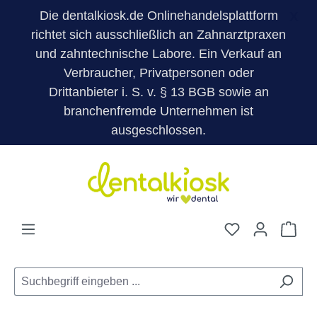
Die dentalkiosk.de Onlinehandelsplattform
X
richtet sich ausschließlich an Zahnarztpraxen
und zahntechnische Labore. Ein Verkauf an
Verbraucher, Privatpersonen oder
Drittanbieter i. S. v. § 13 BGB sowie an
branchenfremde Unternehmen ist
ausgeschlossen.
Zum Hauptinhalt springen
Du hast 0 Pro
War