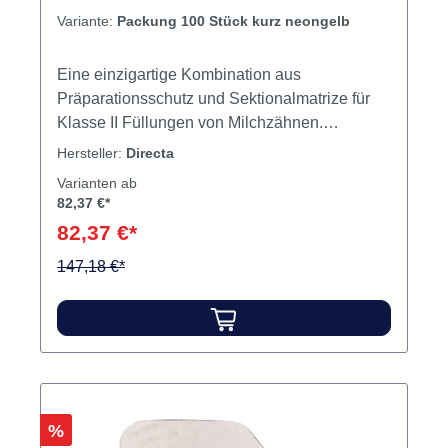
Variante:
Packung 100 Stück kurz neongelb
Eine einzigartige Kombination aus
Präparationsschutz und Sektionalmatrize für
Klasse II Füllungen von Milchzähnen.
FenderPrime ist ein Kunststoffkeil mit einem
Hersteller:
Directa
Stahlblech zum Platzieren in enge
Varianten ab
Approximalräume. Die „Bootsform“ der Spitze
82,37 €*
ermöglicht ein Zusammendrücken der Gingiva,
82,37 €*
ohne diese zu beschädigen und reduziert das
147,18 €*
Blutungsrisiko. Inhalt 100 Keile
Rabatt
%