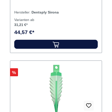
Hersteller:
Dentsply Sirona
Varianten ab
31,21 €*
44,57 €*
Rabatt
%