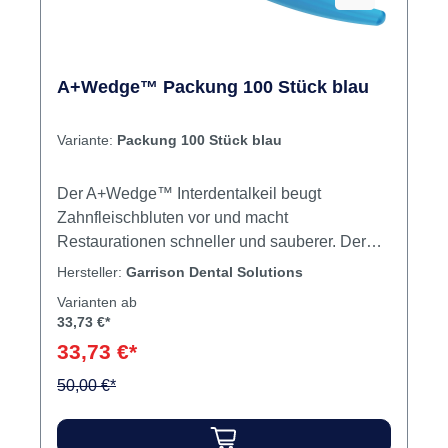
A+Wedge™ Packung 100 Stück blau
Variante:
Packung 100 Stück blau
Der A+Wedge™ Interdentalkeil beugt
Zahnfleischbluten vor und macht
Restaurationen schneller und sauberer. Der
A+Wedge™ ist nicht nur natürlich an die
Hersteller:
Garrison Dental Solutions
Zahnzwischenräume angepasst und diesen
Varianten ab
nachempfunden, sondern ist auch mit
33,73 €*
Aluminiumsulfat beschichtet, welches eine
33,73 €*
adstringierende Wirkung auf das Zahnfleisch
hat. Die Keile wurden so entworfen, dass sie
50,00 €*
ein Herausrutschen verhindern und lang genug
sind, um den Matrizenring korrekt zu platzieren.