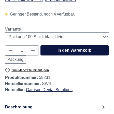
Geringer Bestand, noch 4 verfügbar.
auswählen
Variante
Produkt Anzahl: Gib den gewünschten Wert e
In den Warenkorb
Packung
Zum Merkzettel hinzufügen
Produktnummer:
59231
Herstellernummer:
SWBL
Hersteller:
Garrison Dental Solutions
Beschreibung