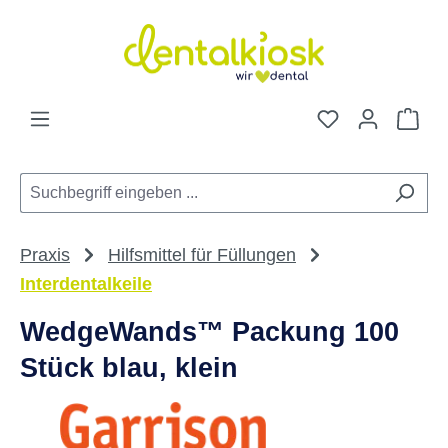
Zum Hauptinhalt springen
Du hast 0 Pro
War
Praxis
Hilfsmittel für Füllungen
Interdentalkeile
WedgeWands™ Packung 100
Stück blau, klein