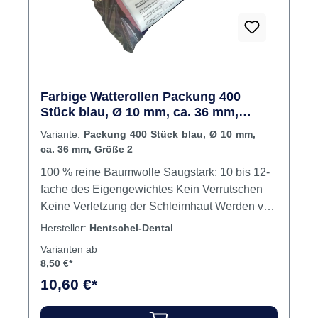
selbst wenn sie vollständig gesättigt ist.
Erhältlich in 30 x 50 x 2 mm (expanded: 30 x
50 x 10 mm) und 38 x 60 x 2 mm (expanded:
38 x 60 x 10 mm). Normale Sekretion: 0,25-
0,35 ml / Minute. Stimulierend 1-3 ml / Minute.
Für Erwachsene ein großes DryDent®
Farbige Watterollen Packung 400
Sublinguale und zwei Drydent® Parotid
Stück blau, Ø 10 mm, ca. 36 mm,
können etwa 16 ml Speichel während einer 30
Größe 2
Variante:
Packung 400 Stück blau, Ø 10 mm,
Minuten Behandlungabsorbieren. Inhalt Pads
ca. 36 mm, Größe 2
100 % reine Baumwolle Saugstark: 10 bis 12-
fache des Eigengewichtes Kein Verrutschen
Keine Verletzung der Schleimhaut Werden vor
dem Verpacken sterilisiert Bakteriologischer
Hersteller:
Hentschel-Dental
Test: 24 Stunden bakterienfrei Inhalt
Varianten ab
Watterollen
8,50 €*
10,60 €*