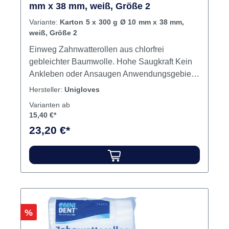
Rollen schnell gesättigt sind. Inhalt: 300 g
mm x 38 mm, weiß, Größe 2
Zahnwatterollen, Ø 10 mm, Größe 2 Jetzt
Variante:
Karton 5 x 300 g Ø 10 mm x 38 mm,
bestellen Jetzt Zahnwatterollen Compact
weiß, Größe 2
bequem online bei dentalkiosk.de bestellen –
Einweg Zahnwatterollen aus chlorfrei
für maximale Saugkraft im Praxisalltag.
gebleichter Baumwolle. Hohe Saugkraft Kein
Ankleben oder Ansaugen Anwendungsgebiete
Zahnwatterollen sind als wichtiges Hilfsmittel
Hersteller:
Unigloves
in zahnärztlichen Praxen in Gebrauch und
Varianten ab
eignen sich besonders als saugfähiges
15,40 €*
Material bei zahnärztlichen Eingriffen, um den
23,20 €*
Behandlungsbereich trocken zu halten.
Unigloves Zahnwatterollen sind zur äußeren
Anwendung zweckbestimmt und sind
ausschließlich als Einmalgebrauchsartikel zu
verwenden. Hinweis:Die vorstehenden
Angaben gelten für die Standardausführung.
Änderungen vorbehalten. Inhalt Watterollen
Rabatt
%