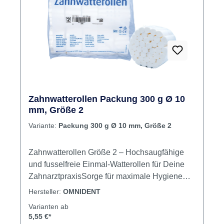
Zahnwatterollen Packung 300 g Ø 10
mm, Größe 2
Variante:
Packung 300 g Ø 10 mm, Größe 2
Zahnwatterollen Größe 2 – Hochsaugfähige
und fusselfreie Einmal-Watterollen für Deine
ZahnarztpraxisSorge für maximale Hygiene
und Effizienz in Deiner Zahnarztpraxis mit den
Hersteller:
OMNIDENT
Zahnwatterollen Größe 2 von Omnident. Diese
Varianten ab
Einmal-Zahnwatterollen bestehen aus reiner
5,55 €*