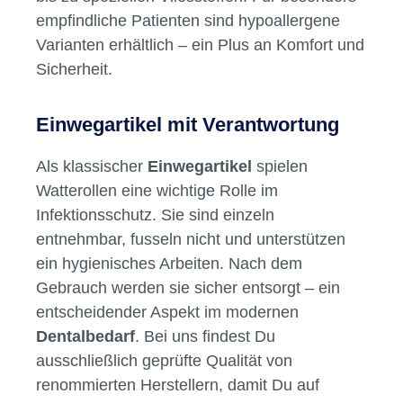
für Zahnärzte konzipiert – wir sind per Du mit
empfindliche Patienten sind hypoallergene
unseren Kunden und stehen Dir jederzeit zur
Varianten erhältlich – ein Plus an Komfort und
Verfügung.
Sicherheit.
Einwegartikel mit Verantwortung
Als klassischer
Einwegartikel
spielen
Watterollen eine wichtige Rolle im
Infektionsschutz. Sie sind einzeln
entnehmbar, fusseln nicht und unterstützen
ein hygienisches Arbeiten. Nach dem
Gebrauch werden sie sicher entsorgt – ein
entscheidender Aspekt im modernen
Dentalbedarf
. Bei uns findest Du
ausschließlich geprüfte Qualität von
renommierten Herstellern, damit Du auf