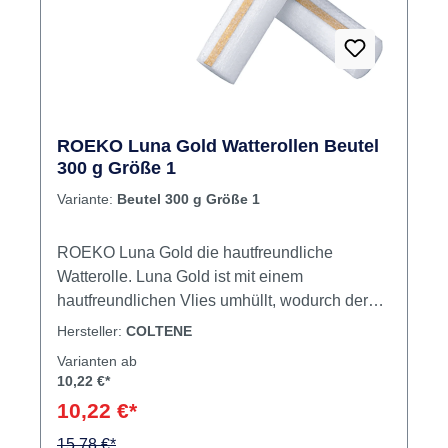
ROEKO Luna Gold Watterollen Beutel
300 g Größe 1
Variante:
Beutel 300 g Größe 1
ROEKO Luna Gold die hautfreundliche
Watterolle. Luna Gold ist mit einem
hautfreundlichen Vlies umhüllt, wodurch der
Kontakt der Wattefasern mit der Schleimhaut
Hersteller:
COLTENE
verhindert wird. Luna Gold kann daher ohne
Varianten ab
vorheriges Befeuchten entfernt werden.
10,22 €*
Dadurch wird der Patientenkomfort erhöht. Der
10,22 €*
Goldstreifen unterscheidet Luna Gold deutlich
von herkömmlichen Watterollen ohne
15,78 €*