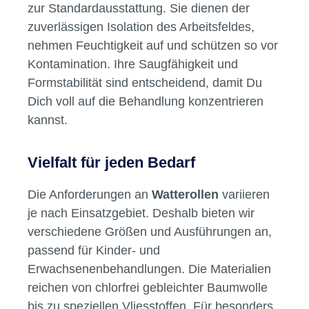
Verunreinigungen im Mundbereich und sorgt
zur Standardausstattung. Sie dienen der
für eine saubere Anwendung.In dünnen Lagen
zuverlässigen Isolation des Arbeitsfeldes,
eingerollt: Erleichtert die Handhabung und
nehmen Feuchtigkeit auf und schützen so vor
Anwendung während der Behandlung.Warum
Kontamination. Ihre Saugfähigkeit und
Zahnwatterollen Größe 2?Die Zahnwatterollen
Formstabilität sind entscheidend, damit Du
Größe 2 von Omnident bieten eine optimale
Dich voll auf die Behandlung konzentrieren
Kombination aus Saugfähigkeit und Hygiene.
kannst.
Ihre hochwertige Materialzusammensetzung
und die fusselfreie Qualität machen sie zu
einem unverzichtbaren Hilfsmittel in jeder
Vielfalt für jeden Bedarf
Zahnarztpraxis. Sie sind ideal für verschiedene
zahnmedizinische Anwendungen und sorgen
Die Anforderungen an
Watterollen
variieren
für eine effektive Feuchtigkeitskontrolle.Jetzt
je nach Einsatzgebiet. Deshalb bieten wir
bestellen bei dentalkiosk.deÜberzeuge Dich
verschiedene Größen und Ausführungen an,
selbst von der Qualität und Effizienz der
passend für Kinder- und
Zahnwatterollen Größe 2. Bestelle noch heute
Erwachsenenbehandlungen. Die Materialien
in unserem B2B Online-Shop dentalkiosk.de
reichen von chlorfrei gebleichter Baumwolle
und profitiere von unserem schnellen und
zuverlässigen Service. Unser Shop ist speziell
bis zu speziellen Vliesstoffen. Für besonders