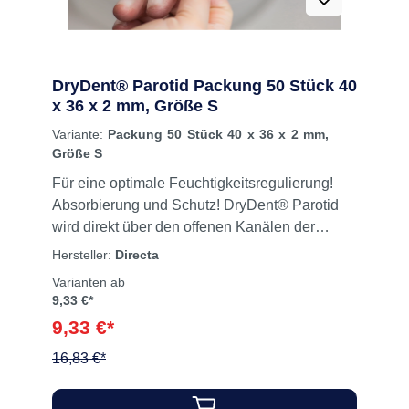
DryDent® Parotid Packung 50 Stück 40
x 36 x 2 mm, Größe S
Variante:
Packung 50 Stück 40 x 36 x 2 mm,
Größe S
Für eine optimale Feuchtigkeitsregulierung!
Absorbierung und Schutz! DryDent® Parotid
wird direkt über den offenen Kanälen der
Parotis platziert, wo Speichel für einen
Hersteller:
Directa
trockenen Arbeitsbereich optimal absorbiert
Varianten ab
wird. Die superabsorbierenden
9,33 €*
Schaummaterialien halten unerwünschte
9,33 €*
Feuchtigkeit, erleichtern das Trocknen für
Abdrücke, Zementierung und Füllvorgänge.
16,83 €*
DryDent® Parotid Superabsorptionskapazität
hält Feuchtigkeit unter Kontrolle, selbst wenn