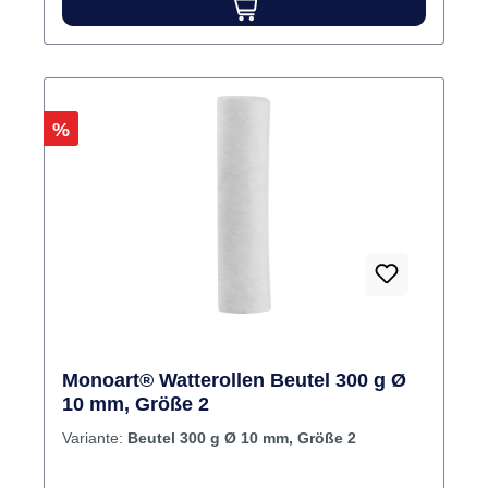
Rabatt
%
Monoart® Watterollen Beutel 300 g Ø
10 mm, Größe 2
Variante:
Beutel 300 g Ø 10 mm, Größe 2