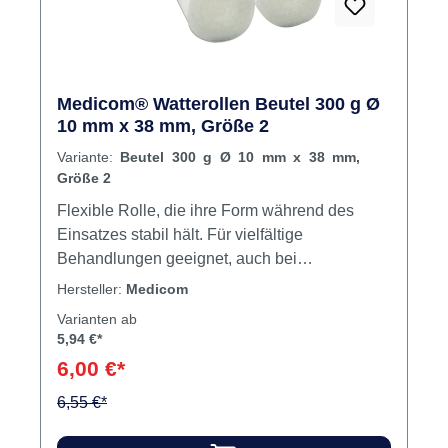
Medicom® Watterollen Beutel 300 g Ø
10 mm x 38 mm, Größe 2
Variante:
Beutel 300 g Ø 10 mm x 38 mm,
Größe 2
Flexible Rolle, die ihre Form während des
Einsatzes stabil hält. Für vielfältige
Behandlungen geeignet, auch bei
empfindlichen Patienten. Lässt sich gut
Hersteller:
Medicom
entfernen und reizt die Schleimhaut nicht.
Varianten ab
Weich, flexibel und sehr saugfähig (absorbiert
5,94 €*
5-fache ihres Gewichtes). Hergestellt aus 100
6,00 €*
% Baumwolle. Latex- und chlorfrei, nicht
6,55 €*
fluoreszierend. Inhalt Watterollen