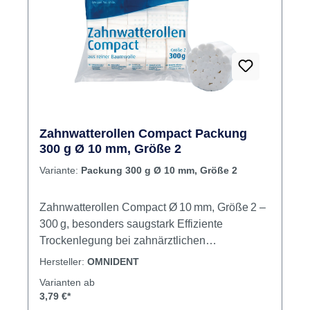
schnell positionieren, nehmen zuverlässig
Speichel und Feuchtigkeit auf und tragen so zu
einem sauberen und effizienten
Behandlungsablauf bei. Inhalt: 300 g
Watterollen, Größe 1 Jetzt bestellen Jetzt smart
Zahnwatterollen online bei dentalkiosk.de
bestellen – für sauberes und effizientes
Arbeiten in der Praxis.
Zahnwatterollen Compact Packung
300 g Ø 10 mm, Größe 2
Variante:
Packung 300 g Ø 10 mm, Größe 2
Zahnwatterollen Compact Ø 10 mm, Größe 2 –
300 g, besonders saugstark Effiziente
Trockenlegung bei zahnärztlichen
Behandlungen: Die Zahnwatterollen Compact
Hersteller:
OMNIDENT
bieten dank ihrer festeren Struktur eine
Varianten ab
verlängerte Saugkraft im Vergleich zu
3,79 €*
herkömmlichen Einmal-Watterollen – ideal für