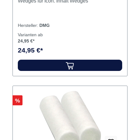
Wedges für Icon. Inhalt Wedges
Hersteller:
DMG
Varianten ab
24,95 €*
24,95 €*
Rabatt
%