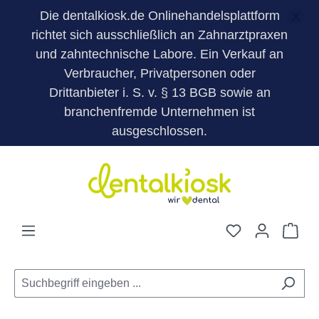
Die dentalkiosk.de Onlinehandelsplattform
X
richtet sich ausschließlich an Zahnarztpraxen
und zahntechnische Labore. Ein Verkauf an
Verbraucher, Privatpersonen oder
Drittanbieter i. S. v. § 13 BGB sowie an
branchenfremde Unternehmen ist
ausgeschlossen.
Zum Hauptinhalt springen
Du hast 0 Pro
War