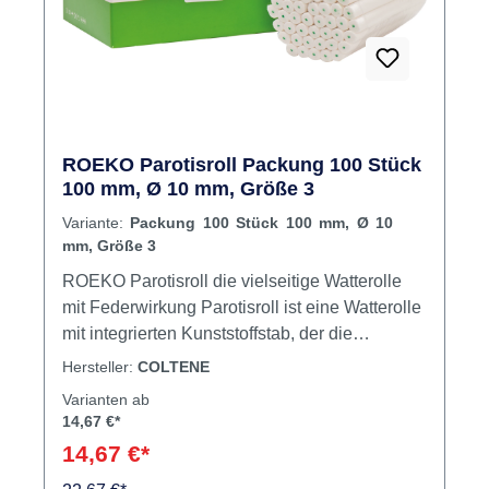
ROEKO Parotisroll Packung 100 Stück
100 mm, Ø 10 mm, Größe 3
Variante:
Packung 100 Stück 100 mm, Ø 10
mm, Größe 3
ROEKO Parotisroll die vielseitige Watterolle
mit Federwirkung Parotisroll ist eine Watterolle
mit integrierten Kunststoffstab, der die
Selbstfixierung der Watterolle erleichtert. Bei
Hersteller:
COLTENE
bukkaler, lingualer oder labialer Anwendung
Varianten ab
hält sie den Mund offen, die Zunge unten und
14,67 €*
die Lippen ab. Die Parotisroll ist in 4
14,67 €*
verschiedenen Größen erhältlich. Hilft den