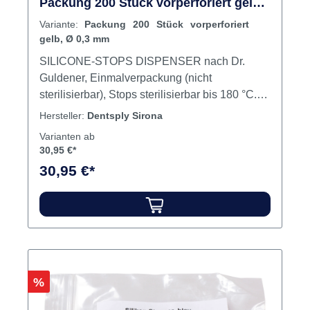
Packung 200 Stück vorperforiert gelb,
Ø 0,3 mm
Variante:
Packung 200 Stück vorperforiert
gelb, Ø 0,3 mm
SILICONE-STOPS DISPENSER nach Dr.
Guldener, Einmalverpackung (nicht
sterilisierbar), Stops sterilisierbar bis 180 °C.
Inhalt 200 Stops
Hersteller:
Dentsply Sirona
Varianten ab
30,95 €*
30,95 €*
Rabatt
%