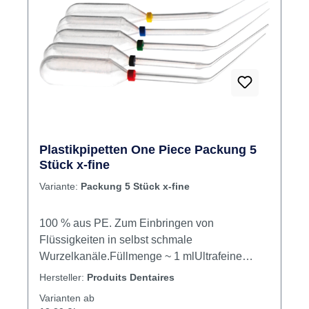
ihr Fassungsvermögen (0,3 ml bzw. 1 ml) und
die Dicke der Spitze (dünn bzw. ultradünn).
Inhalt Pipetten
Plastikpipetten One Piece Packung 5
Stück x-fine
Variante:
Packung 5 Stück x-fine
100 % aus PE. Zum Einbringen von
Flüssigkeiten in selbst schmale
Wurzelkanäle.Füllmenge ~ 1 mlUltrafeine
SpitzenFlexibel und Resistent zugleichSäure-
Hersteller:
Produits Dentaires
und Lösungsmittel beständigFarbkodierter
Varianten ab
RingDie Pipetten können auch in einer 3 %