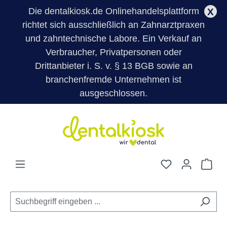
Die dentalkiosk.de Onlinehandelsplattform
X
richtet sich ausschließlich an Zahnarztpraxen
und zahntechnische Labore. Ein Verkauf an
Verbraucher, Privatpersonen oder
Drittanbieter i. S. v. § 13 BGB sowie an
branchenfremde Unternehmen ist
ausgeschlossen.
Zum Hauptinhalt springen
Du hast 0 Pro
War