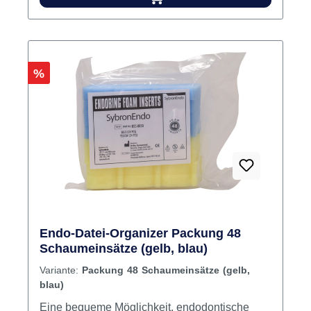
ablesbar. Ø: 3.5 mm Dicke: 1 mm Im Autoklav
bei 134°C sterilisierbar Mit oder ohne
Einführungsdurchstich Inhalt 100 Ringe
Rabatt
%
Endo-Datei-Organizer Packung 48
Schaumeinsätze (gelb, blau)
Variante:
Packung 48 Schaumeinsätze (gelb,
blau)
Eine bequeme Möglichkeit, endodontische