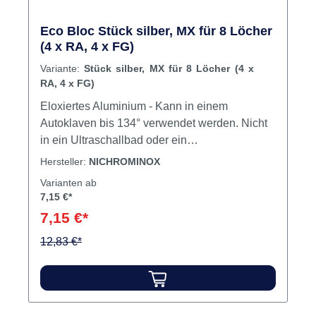
Eco Bloc Stück silber, MX für 8 Löcher
(4 x RA, 4 x FG)
Variante:
Stück silber, MX für 8 Löcher (4 x
RA, 4 x FG)
Eloxiertes Aluminium - Kann in einem
Autoklaven bis 134° verwendet werden. Nicht
in ein Ultraschallbad oder ein
Thermodesinfektor geben. Bitte stellen Sie
Hersteller:
NICHROMINOX
sicher, dass jede verwendete Lösung auf
Varianten ab
Verträglichkeit mit Aluminium geprüft wird. Die
7,15 €*
Bezüge können in 5 verschiedenen Farben
7,15 €*
erhältlich sein: Silber - Blau - Rot - Grün oder
Gelb. ECO BLOC 14 LÖCHER - Größe 5 x 2,5
12,83 €*
x 3cm ECO BLOC 8 LOCH - Größe 3 x 2,5 x
3cm Inhalt Block