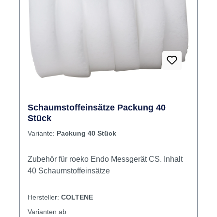
– 25 Stück pro Packung – wirtschaftlich und
praxisgerecht Anwendung & Zusatzinfos Die
Schaumstoffeinsätze werden als Einlage in
Endo-Instrumentenhaltern verwendet und
ermöglichen eine sichere und hygienische
Bereithaltung von Wurzelkanalinstrumenten
während der Behandlung. Für den
Einmalgebrauch vorgesehen. Inhalt: 25
Schaumstoffeinsätze, Ø 50 mm, Höhe 10 mm
Schaumstoffeinsätze Packung 40
Jetzt bestellen Jetzt hochwertige
Stück
Schaumstoffeinsätze für Endo-Organizer
Variante:
Packung 40 Stück
bequem bei dentalkiosk.de online bestellen.
Zubehör für roeko Endo Messgerät CS. Inhalt
40 Schaumstoffeinsätze
Hersteller:
COLTENE
Varianten ab