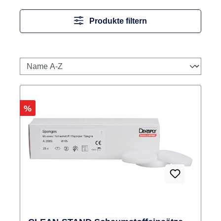
Produkte filtern
Rabatt
%