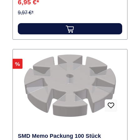
6,95 €*
9,97 €*
Rabatt
%
SMD Memo Packung 100 Stück