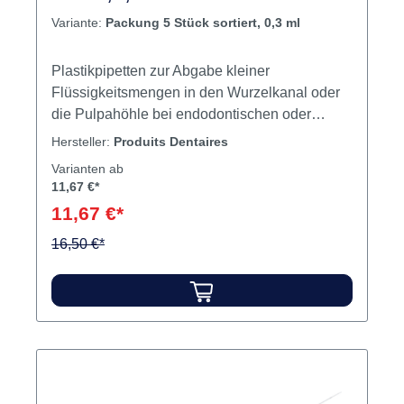
Variante:
Packung 5 Stück sortiert, 0,3 ml
Plastikpipetten zur Abgabe kleiner
Flüssigkeitsmengen in den Wurzelkanal oder
die Pulpahöhle bei endodontischen oder
restaurativen Behandlungen. Die Abgabe der
Hersteller:
Produits Dentaires
Flüssigkeit kann tropfenweise erfolgen, was
Varianten ab
insbesondere bei Lösungsmitteln für
11,67 €*
Revisionsbehandlungen wie PD Eugenate
11,67 €*
Desobturator (Orangenöllösung) eine hohe
Präzision ermöglicht.Die Pipetten sind
16,50 €*
lichtdurchlässig, flexibel und farbkodiert. Bei
Gebrauch mehrerer Pipetten gleichzeitig lässt
sich anhand der integrierten Ringfarbe die in
der jeweiligen Pipette enthaltene Flüssigkeit
identifizieren.Es sind zwei Arten von Pipetten
erhältlich: 0,3-ml-Plastikpipetten und 1-ml-
Plastikpipetten. Sie unterscheiden sich durch