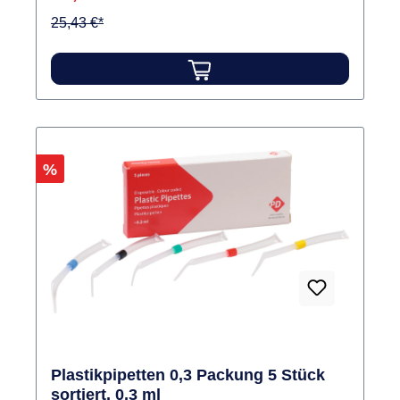
25,43 €*
Rabatt
%
Plastikpipetten 0,3 Packung 5 Stück
sortiert, 0,3 ml