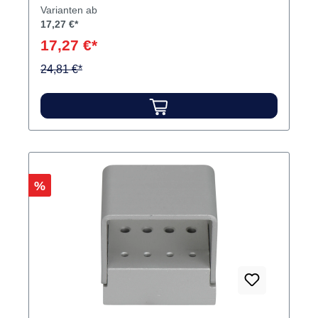
Varianten ab
17,27 €*
17,27 €*
24,81 €*
Rabatt
%