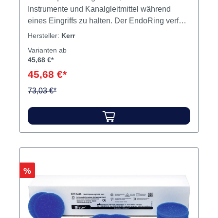
Instrumente und Kanalgleitmittel während
eines Eingriffs zu halten. Der EndoRing verfügt
über ein leicht ablesbares Lineal mit
Hersteller:
Kerr
Gummianschlag, das schnelle Messungen von
Varianten ab
Feilen bis zu 30 mm (in Schritten von 1 und 0,5
45,68 €*
mm) für Rechts- und Linkshänder ermöglicht.
45,68 €*
Der EndoRing sowie die Schaumstoffeinlagen
73,03 €*
sind autoklavierbar. Inhalt Schaumstoffeinsätze
Rabatt
%