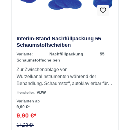
Interim-Stand Nachfüllpackung 55
Schaumstoffscheiben
Variante:
Nachfüllpackung 55
Schaumstoffscheiben
Zur Zwischenablage von
Wurzelkanalinstrumenten während der
Behandlung. Schaumstoff, autoklavierbar für
den einmaligen Gebrauch Interim-Stand
Hersteller:
VDW
sterilisierbar ohne Schaumstoffscheibe,
Varianten ab
temperaturbeständig bis 200 °C Inhalt 55
9,90 €*
Schaumstoffscheiben
9,90 €*
14,22 €*