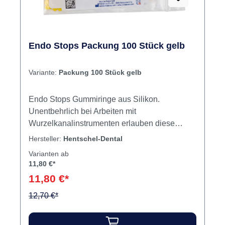
Endo Stops Packung 100 Stück gelb
Variante:
Packung 100 Stück gelb
Endo Stops Gummiringe aus Silikon.
Unentbehrlich bei Arbeiten mit
Wurzelkanalinstrumenten erlauben diese
Gummiringe aus Silikon noch eine weitere
Hersteller:
Hentschel-Dental
Anwendung: die Endo-Stops können auch die
Varianten ab
Anzahl von Sterilisationszyklen jedes
11,80 €*
Kanalinstrumentes sorgfältig dokumentieren.
11,80 €*
Man kann z. B. mit der hellsten Farbe beginnen
und für jede weitere Sterilisation die nächste
12,70 €*
Farbstufe verwenden. Die Anzahl der
Sterilisationen ist dann an der Farbe sofort