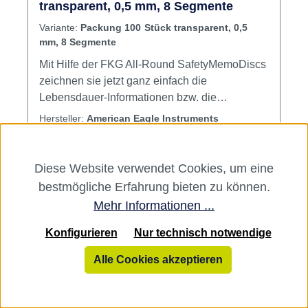
transparent, 0,5 mm, 8 Segmente
Variante:
Packung 100 Stück transparent, 0,5
mm, 8 Segmente
Mit Hilfe der FKG All-Round SafetyMemoDiscs
zeichnen sie jetzt ganz einfach die
Lebensdauer-Informationen bzw. die
Benutzungshäufigkeit direkt am Instrument auf!
Hersteller:
American Eagle Instruments
Die Memo-Scheiben sind sterilisierbar und
Varianten ab
verbleiben immer auf dem Instrument. So
8,65 €*
können Sie die Anwendungsinformationen für
Diese Website verwendet Cookies, um eine
38,74 €*
jedes Instrument individuell festhalten, ohne
bestmögliche Erfahrung bieten zu können.
lästige Listen zu führen. Alle All-Round SMD
41,80 €*
Mehr Informationen ...
haben vier oder acht Segmente, entsprechend
der maximalen Benutzung eines Instruments.
Konfigurieren
Nur technisch notwendige
Für rotierende Instrumente, abhängig von der
Alle Cookies akzeptieren
Instrumentengröße/Konizität und dem
Schwierigkeitsgrad des Kanals, werden eines
oder mehrere der Segmente, je nach Anzahl