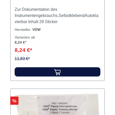
Zur Dokumentation des
Instrumentengebrauchs.SelbstklebendAutokla
vierbar Inhalt 28 Sticker
Hersteller:
VDW
Varianten ab
8,24 €*
8,24 €*
11,83 €*
Rabatt
%