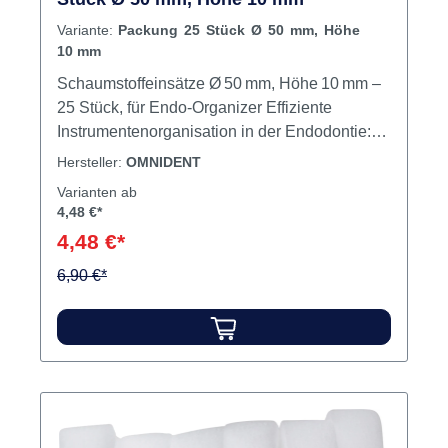
Variante:
Packung 25 Stück Ø 50 mm, Höhe
10 mm
Schaumstoffeinsätze Ø 50 mm, Höhe 10 mm –
25 Stück, für Endo-Organizer Effiziente
Instrumentenorganisation in der Endodontie:
feinporige Schaumstoffeinsätze werden in
Hersteller:
OMNIDENT
Endo-Organizern, -Ständern oder -Cleanern
Varianten ab
eingesetzt und unterstützen dort die
4,48 €*
hygienische Zwischenablage von
4,48 €*
Wurzelkanalinstrumenten während der
Behandlung. Produktvorteile – Einsätze aus
6,90 €*
hochwertigem, feinporigem Schaumstoff –
passend für gängige Endo-Organizer, -Cleaner
und -Ständer – Ideal zur strukturierten Ablage
und Sortierung von Endo-Instrumenten –
Hygienisch und partikelarm – unterstützt
sauberes Arbeiten – Formstabil und leicht
entnehmbar – kein Verhaken oder Verrutschen