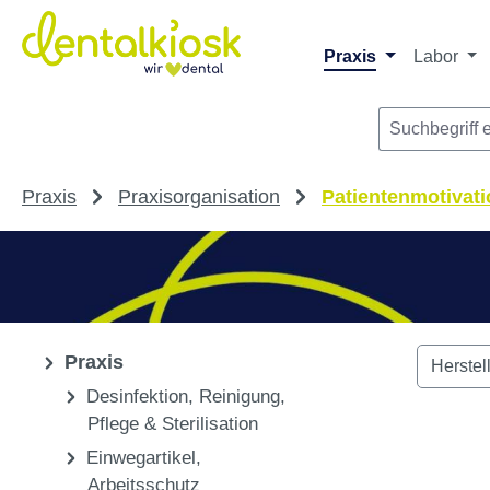
Die dentalkiosk.de Onlinehandelsplattform r
Privatpersonen oder Dritta
m Hauptinhalt springen
Zur Suche springen
Zur Hauptnavigation springen
Praxis
Labor
Praxis
Praxisorganisation
Patientenmotivati
Praxis
Herstel
Desinfektion, Reinigung,