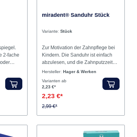
miradent® Sanduhr Stück
Variante:
Stück
spiegel.
Zur Motivation der Zahnpflege bei
e 2-fache
Kindern. Die Sanduhr ist einfach
 oder
abzulesen, und die Zahnputzzeit
n, Ø 13
von 2 Minuten wird sicher
Hersteller:
Hager & Werken
or allem in
eingehalten. Mit ihrem Saugnapf ist
Varianten ab
die miradent® Sanduhr leicht auf
2,23 €*
allen glatten Flächen zu befestigen.
2,23 €*
Inhalt Sanduhr
2,99 €*