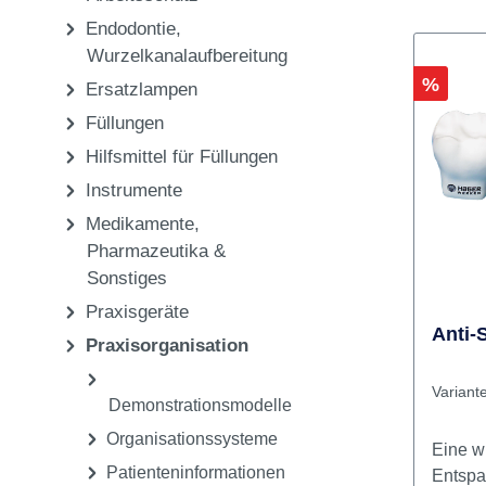
Pflege & Sterilisation
Einwegartikel,
Arbeitsschutz
Endodontie,
Wurzelkanalaufbereitung
Rabatt
%
Ersatzlampen
Füllungen
Hilfsmittel für Füllungen
Instrumente
Medikamente,
Pharmazeutika &
Sonstiges
Praxisgeräte
Anti-
Praxisorganisation
Variant
Demonstrationsmodelle