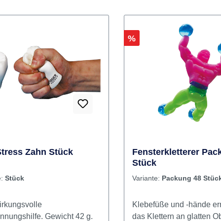
Rabatt
%
Stress Zahn Stück
Fensterkletterer Pac
Stück
e:
Stück
Variante:
Packung 48 Stüc