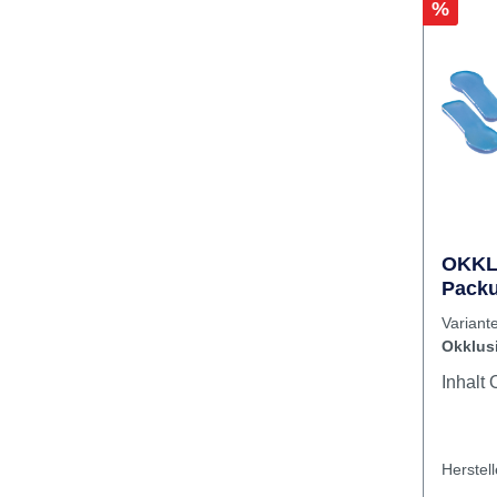
Rabatt
%
OKKL
Packu
Okklu
Vari
Okklus
I