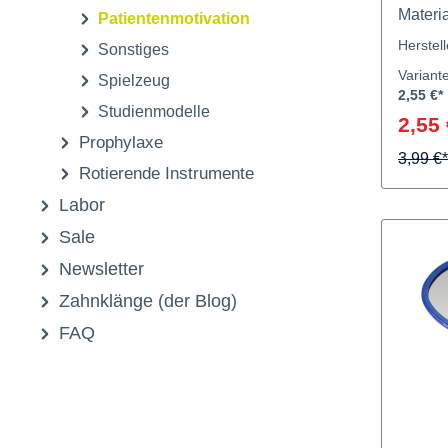
Organisationssysteme
Eine w
Patienteninformationen
Entspa
Materi
Patientenmotivation
64 x 54 
Herstel
Sonstiges
Stress
Variant
Spielzeug
2,55 €*
Studienmodelle
2,55 
Prophylaxe
3,99 €*
Rotierende Instrumente
Labor
Sale
Newsletter
Zahnklänge (der Blog)
FAQ