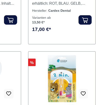
rmöglichen
Handspiegel ZAHN in Form eines
berflächen
Zahnes mit Griff, in 5 Farben
 Inhalt
erhältlich: ROT, BLAU. GELB,
GRÜN und PINK, Länge 27 cm.
Hersteller:
Cardex Dental
Inhalt Handspiegel
Varianten ab
13,50 €*
17,00 €*
Rabatt
%