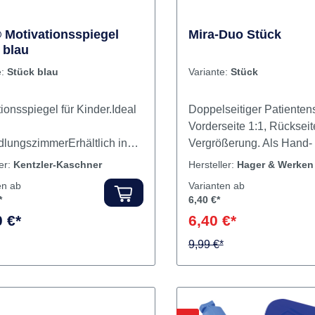
Motivationsspiegel
Mira-Duo Stück
 blau
e:
Stück blau
Variante:
Stück
ionsspiegel für Kinder.Ideal
Doppelseitiger Patienten
Vorderseite 1:1, Rückseit
lungszimmerErhältlich in
Vergrößerung. Als Hand-
erschiedenen Farben: blau,
Standspiegel zu benutze
ler:
Kentzler-Kaschner
Hersteller:
Hager & Werken
rün, rotLänge: 24 cm Inhalt
cm. Ideal zur Kontrolle - v
en ab
Varianten ab
l
der Prophylaxe. Inhalt
*
6,40 €*
Patientenspiegel
 €*
6,40 €*
9,99 €*