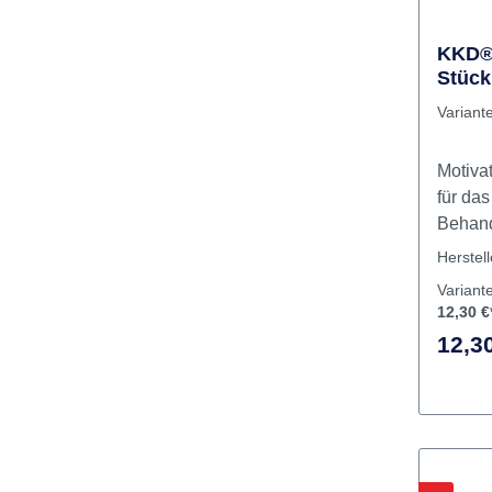
KKD® 
Stück
Variant
Motivat
für das
Behand
vier v
Herstel
gelb, g
Variant
Spiege
12,30 €
12,30