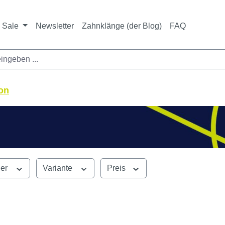
ichtet sich ausschließlich an Zahnarztpraxen und zahnte
nbieter i. S. v. § 13 BGB sowie an branchenfremde Unte
Sale
Newsletter
Zahnklänge (der Blog)
FAQ
on
ler
Variante
Preis