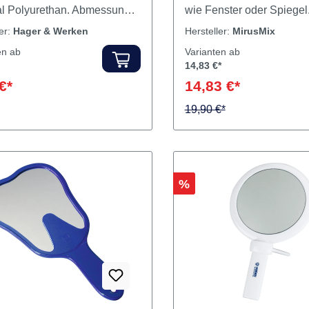
irkungsvolle
Klebefüße und -hände e
nnungshilfe. Gewicht 42 g.
das Klettern an glatten O
al Polyurethan. Abmessung
wie Fenster oder Spiegel.
x 38,5 mm. Inhalt Anti-
Fensterkletterer
ler:
Hager & Werken
Hersteller:
MirusMix
 Zahn
en ab
Varianten ab
14,83 €*
€*
14,83 €*
19,90 €*
Rabatt
%