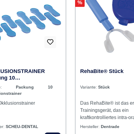
Rabatt
%
USIONSTRAINER
RehaBite® Stück
ng 10
sionstrainer
ante:
Packung 10
Variante:
Stück
ionstrainer
nhalt Okklusionstrainer
Das RehaBite® ist das er
Trainingsgerät, das ein