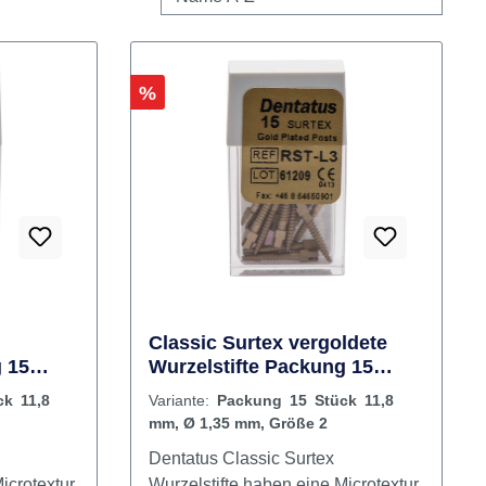
Rabatt
%
Classic Surtex vergoldete
 15
Wurzelstifte Packung 15
35 mm,
Stück 11,8 mm, Ø 1,35 mm,
k 11,8
Variante:
Packung 15 Stück 11,8