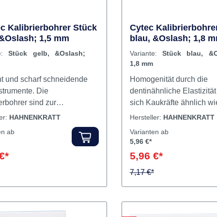
c Kalibrierbohrer Stück
Cytec Kalibrierbohre
 &Oslash; 1,5 mm
blau, &Oslash; 1,8 
te:
Stück gelb, &Oslash;
Variante:
Stück blau, &O
1,8 mm
ent und scharf schneidende
Homogenität durch die
strumente. Die
dentinähnliche Elastizität
erbohrer sind zur
sich Kaukräfte ähnlich wi
eitung des Zahnes bzw. des
einem gesunden Zahn. D
ler:
HAHNENKRATT
Hersteller:
HAHNENKRATT
kanals vorgesehen, um im
der Übertragung von Sp
en ab
Varianten ab
uss restaurative
auf das Dentin – und dami
5,96 €*
men durchführen zu
Gefahr einer Wurzelfraktu
€*
5,96 €*
 Erhältlich in 5 Größen.
dadurch minimiert. Hohe S
nhalt Kalibrierbohrer
hohe Ermüdungsresisten
7,17 €*