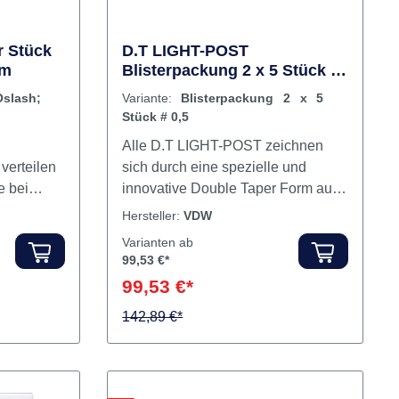
r Stück
D.T LIGHT-POST
mm
Blisterpackung 2 x 5 Stück #
0,5
slash;
Variante:
Blisterpackung 2 x 5
Stück # 0,5
Alle D.T LIGHT-POST zeichnen
 verteilen
sich durch eine spezielle und
e bei
innovative Double Taper Form aus.
ie Gefahr
Diese Form ermöglicht eine gute
Hersteller:
VDW
annungen
Passung zwischen der Kanalform
Varianten ab
t die
nach moderner Aufbereitung und
99,53 €*
r – wird
dem verwendeten Quarzfaserstift.
99,53 €*
tabilität
Das Resultat: Weniger
z durch
Dentinabtrag im Vergleich zu
142,89 €*