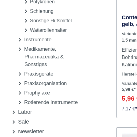
Parapulpäre Stifte,
Wurzelstifte, Reamer
Polykronen
Schienung
Conte
Sonstige Hilfsmittel
gelb,
Watterollenhalter
Varian
Instrumente
1,5 mm
Medikamente,
Effizi
Pharmazeutika &
Bohrin
Sonstiges
Kalibri
Vorber
Praxisgeräte
Herstel
Wurzel
Praxisorganisation
Variant
Anschl
5,96 €*
Prophylaxe
Maßnah
5,96 
können.
Rotierende Instrumente
7,17 €*
I
Labor