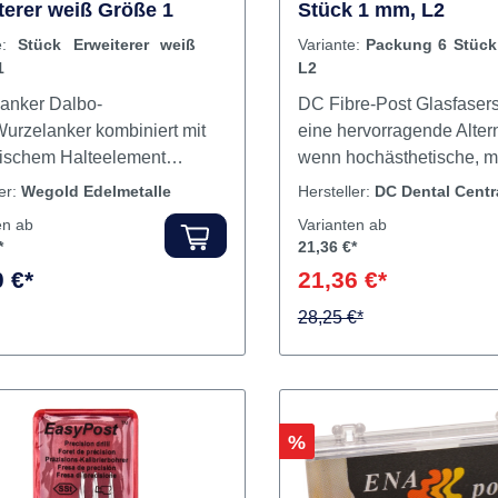
®-Rotex® Stück
DC Fibre-Post Packu
terer weiß Größe 1
Stück 1 mm, L2
te:
Stück Erweiterer weiß
Variante:
Packung 6 Stück
1
L2
anker Dalbo-
DC Fibre-Post Glasfaserst
urzelanker kombiniert mit
eine hervorragende Altern
tischem Halteelement
wenn hochästhetische, me
tionTemporäre Fixation von
Restaurationen gewünsch
ler:
Wegold Edelmetalle
Hersteller:
DC Dental Centr
- und Teilprothesen.
Glasfaserstifte haben na
en ab
Varianten ab
ika Hochwertige,
gleichen mechanischen 
*
21,36 €*
patible Werkstoffe: aus
Kohlenstoffstifte, sie besi
 €*
21,36 €*
tan Zwei Ausführungen
gleiche Elastizität wie De
e Konizität Gerundete Spitze
zylindrische, passive Glas
28,25 €*
bflussrillen Trimmer für die
ist gewindefrei. 
le Anwendung: Manuelle
ibrierung des Wurzelkanals