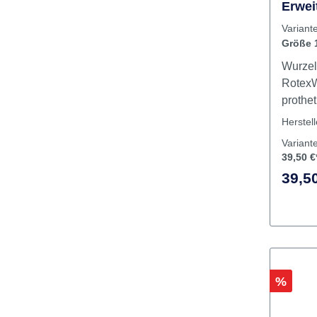
Dalbo
Erwei
Varian
Größe 
Wurzel
RotexW
prothe
Indika
Herstel
Hybrid
Variant
Charakterist
39,50 €
biokom
39,50
Reinti
Leicht
Zementa
manuel
Endkal