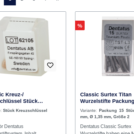
Seite
Seite
Seite
1
2
3
Rabatt
%
ic Kreuz-/
Classic Surtex Titan
chlüssel Stück
Wurzelstifte Packung
schlüssel
Stück 11,8 mm, Ø 1,
e:
Stück Kreuzschlüssel
Variante:
Packung 15 Stüc