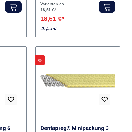
Wurzelstift
Hersteller:
VDW
Varianten ab
18,51 €*
18,51 €*
26,55 €*
Rabatt
%