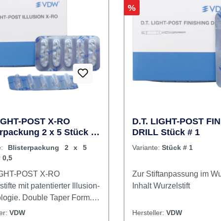
höchste Biegefestigkeit: 
Carbonfiber: 1.857 MPa.
Glasfiber: 1.678 MPa. Si
Adhäsion durch die adhä
Rabatt
%
Verbindung des Composit
Resin-Matrix des Stiftes, 
gesichert durch die
Retentionsmulden. Bei
wissenschaftlichen Test
Auszugskräfte von 367 N
7,5 mm Einsetztiefe) erreicht. I
Kalibrierbohrer
LIGHT-POST X-RO
D.T. LIGHT-POST FI
erpackung 2 x 5 Stück #
DRILL Stück # 1
te:
Blisterpackung 2 x 5
Variante:
Stück # 1
 0,5
LIGHT-POST X-RO
Zur Stiftanpassung im Wu
tifte mit patentierter Illusion-
Inhalt Wurzelstift