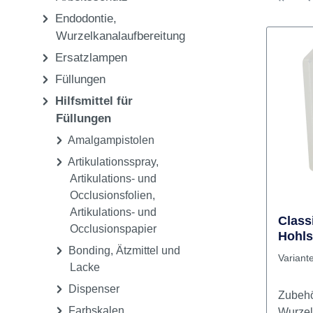
Pflege & Sterilisation
Einwegartikel,
Arbeitsschutz
Endodontie,
Wurzelkanalaufbereitung
Ersatzlampen
Füllungen
Hilfsmittel für
Füllungen
Amalgampistolen
Artikulationsspray,
Artikulations- und
Occlusionsfolien,
Artikulations- und
Class
Occlusionspapier
Hohls
Bonding, Ätzmittel und
Kreuz
Variant