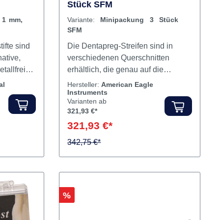
ng 6
Dentapreg® Minipackung 3
Stück SFM
 1 mm,
Variante:
Minipackung 3 Stück
SFM
ifte sind
Die Dentapreg-Streifen sind in
ative,
verschiedenen Querschnitten
tallfreie
erhältlich, die genau auf die
t sind.
spezifischen Anwendungen
al
Hersteller:
American Eagle
Instruments
hezu die
zugeschnitten sind. SFM für
Varianten ab
Werte wie
Splinting (2 x 0,3 mm x 50 mm, E-
321,93 €*
tzen die
Glas / 7.300 Fasern)Orale und
321,93 €*
ntin. Der
vestibuläre Schienung
faserstift
(Parodontologie,
342,75 €*
Inhalt 6 Stifte
Traumatologie)Postorthodontischer
RetainerPlatzhalter SFU für
Retainer (2 x 0,3 mm x 50 mm, S-