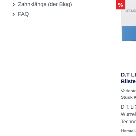
Sale
Newsletter
Zahnklänge (der Blog)
Rabatt
%
FAQ
D.T 
Blist
0,5
Varian
Stück #
D.T. 
Wurzels