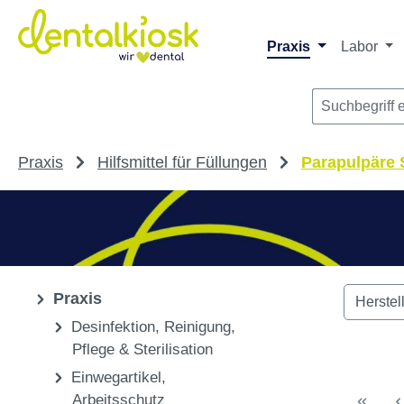
Die dentalkiosk.de Onlinehandelsplattform r
Privatpersonen oder Dritta
m Hauptinhalt springen
Zur Suche springen
Zur Hauptnavigation springen
Praxis
Labor
Praxis
Hilfsmittel für Füllungen
Parapulpäre S
Praxis
Herstel
Desinfektion, Reinigung,