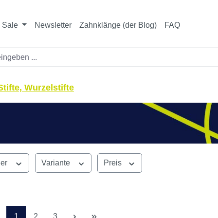
ichtet sich ausschließlich an Zahnarztpraxen und zahnte
nbieter i. S. v. § 13 BGB sowie an branchenfremde Unte
Sale
Newsletter
Zahnklänge (der Blog)
FAQ
tifte, Wurzelstifte
ler
Variante
Preis