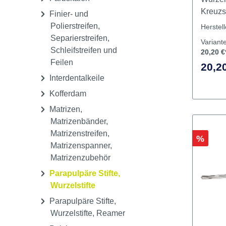
Lacke
Dispenser
Zubehö
Farbskalen
Wurzels
Kreuzs
Finier- und
Polierstreifen,
Herstel
Separierstreifen,
Variant
Schleifstreifen und
20,20 €
Feilen
20,20
Interdentalkeile
Kofferdam
Matrizen,
Matrizenbänder,
Matrizenstreifen,
Rabatt
%
Matrizenspanner,
Matrizenzubehör
Parapulpäre Stifte,
Wurzelstifte