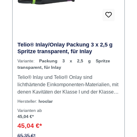
Telio® Inlay/Onlay Packung 3 x 2,5 g
Spritze transparent, für Inlay
Variante:
Packung 3 x 2,5 g Spritze
transparent, für Inlay
Telio® Inlay und Telio® Onlay sind
lichthärtende Einkomponenten-Materialien, mit
denen Kavitäten der Klasse I und der Klasse II
temporär versorgt werden können – und zwar
Hersteller:
Ivoclar
ohne zusätzliche Verwendung eines
Varianten ab
provisorischen Zements. Telio® Inlay und
45,04 €*
Onlay runden das Telio®-System ab, das
45,04 €*
bisher umfassendste Produkt-System für die
temporäre Versorgung. Dank seines weich-
65,35 €*