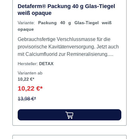
Detaferm® Packung 40 g Glas-Tiegel
weiß opaque
Variante:
Packung 40 g Glas-Tiegel weiß
opaque
Gebrauchsfertige Verschlussmasse für die
provisorische Kavitätenversorgung. Jetzt auch
mit Calciumfluorid zur Remineralisierung.
Härtet im Mund unter Speichelfluss, hohe
Hersteller:
DETAX
Klebkraft in der Kavität. Leicht zu verarbeiten,
Varianten ab
hervorragender Randschluss, leicht zu
10,22 €*
entfernen. Inhalt 40 g Glas-Tiegel
10,22 €*
13,98 €*