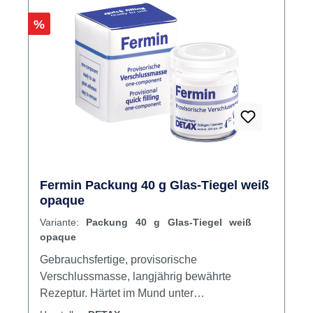
Rabatt
%
Fermin Packung 40 g Glas-Tiegel weiß
opaque
Variante:
Packung 40 g Glas-Tiegel weiß
opaque
Gebrauchsfertige, provisorische
Verschlussmasse, langjährig bewährte
Rezeptur. Härtet im Mund unter
Speicheleinfluss, hohe Klebkraft in der Kavität,