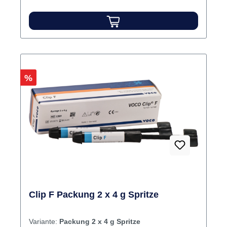
möglich): Inlay-Präparation Inhalt 28 g Paste
Rabatt
%
Clip F Packung 2 x 4 g Spritze
Variante:
Packung 2 x 4 g Spritze