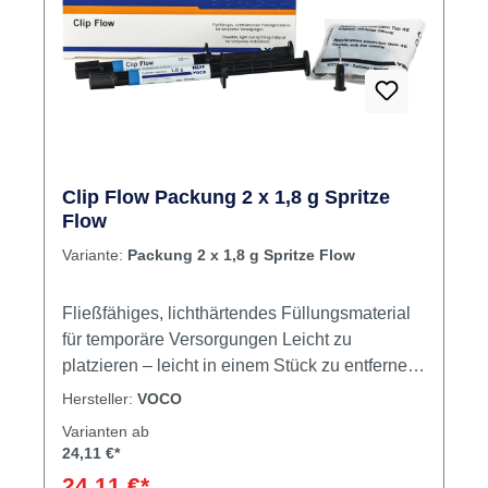
Clip Flow Packung 2 x 1,8 g Spritze
Flow
Variante:
Packung 2 x 1,8 g Spritze Flow
Fließfähiges, lichthärtendes Füllungsmaterial
für temporäre Versorgungen Leicht zu
platzieren – leicht in einem Stück zu entfernen
Präparationsgrenzen bleiben erhalten
Hersteller:
VOCO
Belastbar und speicheldicht Nicht klebrig
Varianten ab
Zeitsparend durch Lichthärtung Elastisch
24,11 €*
Fließfähig Inhalt 2 x 18 g Spritze Flow
24,11 €*