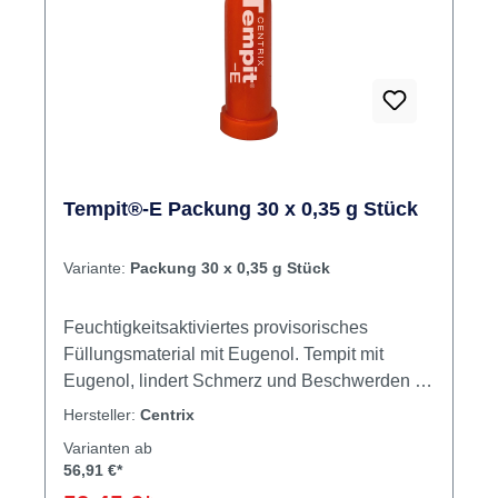
Tempit®-E Packung 30 x 0,35 g Stück
Variante:
Packung 30 x 0,35 g Stück
Feuchtigkeitsaktiviertes provisorisches
Füllungsmaterial mit Eugenol. Tempit mit
Eugenol, lindert Schmerz und Beschwerden in
Milch- und bleibenden Zähnen. Lindernde
Hersteller:
Centrix
Eugenolformulierung für provisorische
Varianten ab
Füllungen, besonders in Fällen von reversibler
56,91 €*
Pulpaentzündung Entzündungshemmend und