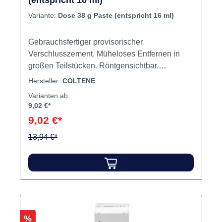
(entspricht 16 ml)
Variante:
Dose 38 g Paste (entspricht 16 ml)
Gebrauchsfertiger provisorischer
Verschlusszement. Müheloses Entfernen in
großen Teilstücken. Röntgensichtbar.
Eugenolfrei. Inhalt 38 g Paste (entspricht 16
Hersteller:
COLTENE
ml)
Varianten ab
9,02 €*
9,02 €*
13,94 €*
Rabatt
%