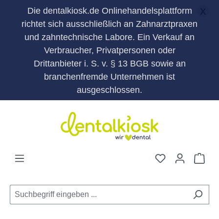
Die dentalkiosk.de Onlinehandelsplattform
X
richtet sich ausschließlich an Zahnarztpraxen
und zahntechnische Labore. Ein Verkauf an
Verbraucher, Privatpersonen oder
Drittanbieter i. S. v. § 13 BGB sowie an
branchenfremde Unternehmen ist
ausgeschlossen.
Zum Hauptinhalt springen
Du hast 0 Pro
War