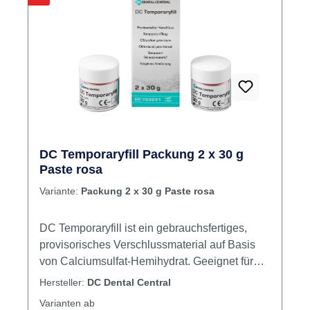
DC Temporaryfill Packung 2 x 30 g
Paste rosa
Variante:
Packung 2 x 30 g Paste rosa
DC Temporaryfill ist ein gebrauchsfertiges,
provisorisches Verschlussmaterial auf Basis
von Calciumsulfat-Hemihydrat. Geeignet für
okklusal belastete Verschlüsse. Es
Hersteller:
DC Dental Central
gewährleistet einen zuverlässigen Ver­schluss
Varianten ab