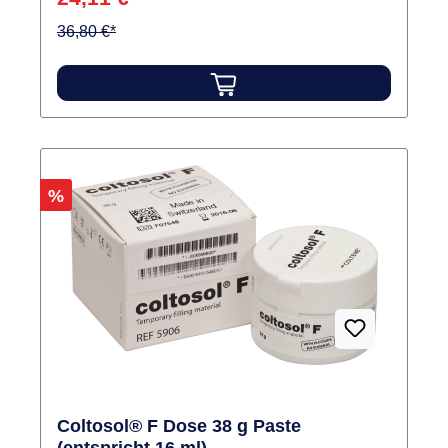
36,80 €*
Rabatt
%
Coltosol® F Dose 38 g Paste