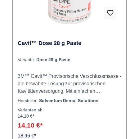
Cavit™ Dose 28 g Paste
Variante:
Dose 28 g Paste
3M™ Cavit™ Provisorische Verschlussmasse -
die bewährte Lösung zur provisorischen
Kavitätenversorgung. Mit einfachen
Füllungsinstrumenten zu verarbeiten Schnelle
Hersteller:
Solventum Dental Solutions
und porenfreie Aushärtung unter Feuchtigkeit
Varianten ab
Verschlüsse nach endodontischer Behandlung
14,10 €*
Verschlüsse von okklusal belasteten
14,10 €*
Kauflächen Cavit-G (rückstandslose
Entfernung ohne rotierende Instrumente
18,96 €*