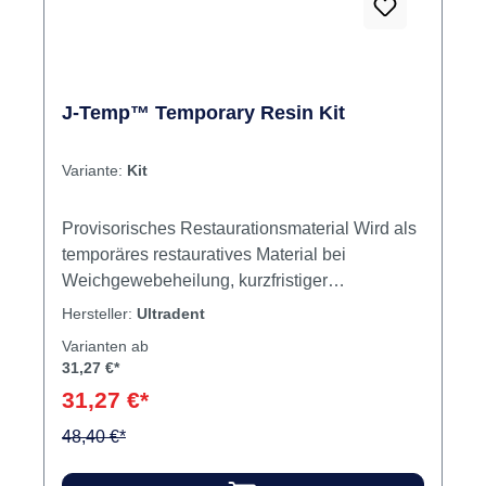
J-Temp™ Temporary Resin Kit
Variante:
Kit
Provisorisches Restaurationsmaterial Wird als
temporäres restauratives Material bei
Weichgewebeheilung, kurzfristiger
Schmerzbehandlung, oder provisorischem
Hersteller:
Ultradent
Ersatz fehlender Zahnsubstanz verwendet Soll
Varianten ab
widerstandsfähig sein gegenüber normalen
31,27 €*
Kaukräften sowie einfach zu entfernen ohne
31,27 €*
die Zahnsubstanz zu beschädigen
Indikationen Provisorische Restaurationen:
48,40 €*
Endodontie, Inlays/Onlays, Höckeraufbau,