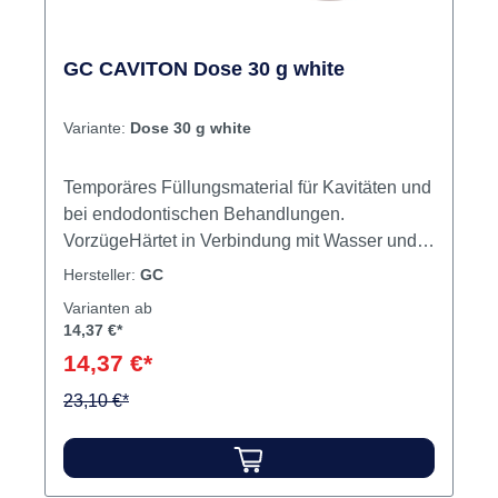
GC CAVITON Dose 30 g white
Variante:
Dose 30 g white
Temporäres Füllungsmaterial für Kavitäten und
bei endodontischen Behandlungen.
VorzügeHärtet in Verbindung mit Wasser und
SpeichelGut zu adaptierenLeicht zu entfernen
Hersteller:
GC
Inhalt Füllungsmaterial
Varianten ab
14,37 €*
14,37 €*
23,10 €*