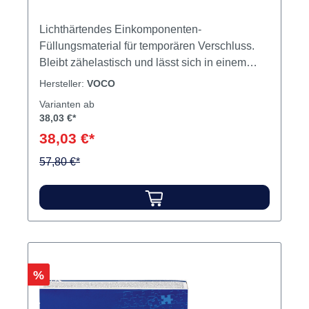
Lichthärtendes Einkomponenten-
Füllungsmaterial für temporären Verschluss.
Bleibt zähelastisch und lässt sich in einem
Stück entfernen. Mit Fluorid. Inhalt
Hersteller:
VOCO
Füllungsmaterial
Varianten ab
38,03 €*
38,03 €*
57,80 €*
Rabatt
%