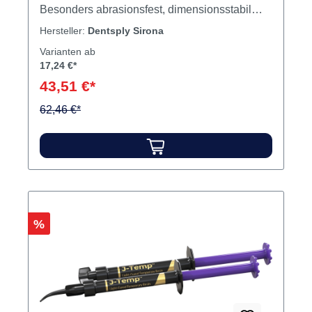
Besonders abrasionsfest, dimensionsstabil
und gering löslich. Inhalt 40 g Pulver15 ml
Hersteller:
Dentsply Sirona
Flüssigkeit
Varianten ab
17,24 €*
43,51 €*
62,46 €*
Rabatt
%