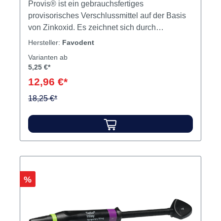
Provis® ist ein gebrauchsfertiges
beschädigen Vorgemischt Optimale
provisorisches Verschlussmittel auf der Basis
Fließfähigkeiten: läuft nicht aus, ist
von Zinkoxid. Es zeichnet sich durch
selbstnivellierend aufgrund der Fließstruktur
geschmeidige Konsistenz, sicheren
Inhalt 4 x 12 ml Spritze20 Black Mini Tips1
Hersteller:
Favodent
Randverschluss und hohe Klebkraft aus und ist
Schritt-für-Schritt-Anleitung Produktvideos:
Varianten ab
eugenolfrei. Inhalt Verschlussmaterial
5,25 €*
12,96 €*
18,25 €*
Rabatt
%