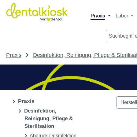
Die dentalkiosk.de Onlinehandelsplattform r
Privatpersonen oder Dritta
m Hauptinhalt springen
Zur Suche springen
Zur Hauptnavigation springen
Praxis
Labor
Praxis
Desinfektion, Reinigung, Pflege & Sterilisa
Praxis
Herstel
Desinfektion,