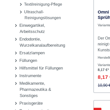
Reinig
Sterilgut-Verpackung
Sterilisationszubehör
Textilreinigung-Pflege
Omni 
Ultraschall-
Sprüh
Reinigungslösungen
Einwegartikel,
Variant
Arbeitsschutz
Der Om
Endodontie,
reinigt
Wurzelkanalaufbereitung
Kunsts
Ersatzlampen
Holz od
Herstel
Füllungen
beschic
Variant
kraftvo
Hilfsmittel für Füllungen
8,17 €*
Ruß, W
Instrumente
8,17 
Umform
Medikamente,
sowie 
10,90 
Pharmazeutika &
Klebst