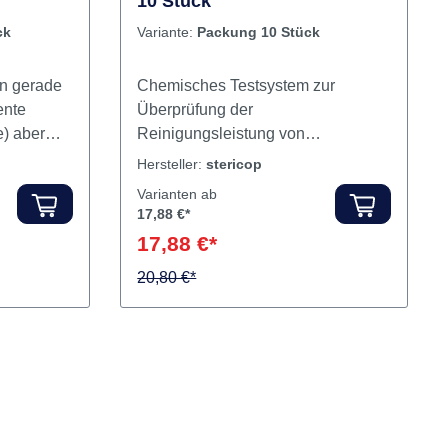
en zur
ung 100
Wash-Sensor RDG Packung
10 Stück
DG)
ck
Variante:
Packung 10 Stück
en gerade
Chemisches Testsystem zur
gen auf
ente
Überprüfung der
n.Die
) aber
Reinigungsleistung von
im RDG
e
Reinigungs- und
Hersteller:
stericop
Desinfektionsgeräten (RDG) im
hiedlicher
Varianten ab
eine
täglichen Routinebetrieb. Inhalt
17,88 €*
ng bei der
Indikatorplättchen
mperaturM
17,88 €*
 die
ispielswei
umente
20,80 €*
hiedliche
it prüfen
r
bereitung
ch
ndere
mittel
Mit dem