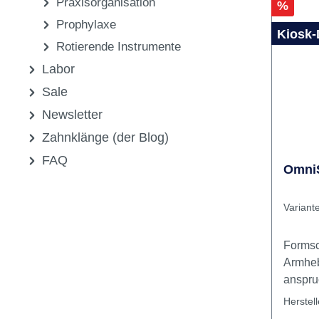
Sonstiges
Wirksto
Praxisgeräte
Spezia
enthält
Praxisorganisation
Rabatt
%
Entsch
Prophylaxe
Kiosk-
Rotierende Instrumente
Labor
Sale
Newsletter
Zahnklänge (der Blog)
FAQ
OmniS
Variant
Formsc
Armheb