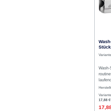
Rabatt
%
Wash-
Stück
Variant
Wash-S
routine
laufen
Funktio
Herstel
im Zus