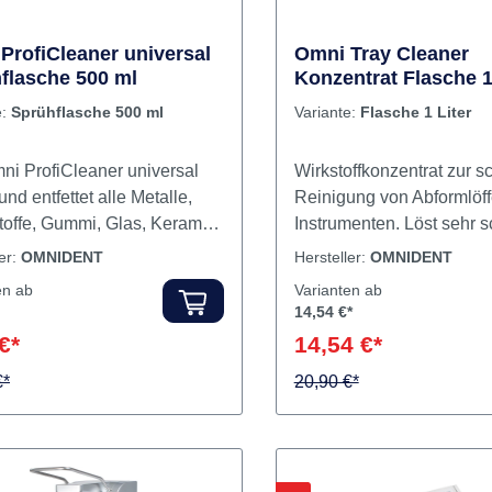
ungmittelBürsteDose
ProfiCleaner universal
Omni Tray Cleaner
flasche 500 ml
Konzentrat Flasche 1
e:
Sprühflasche 500 ml
Variante:
Flasche 1 Liter
ni ProfiCleaner universal
Wirkstoffkonzentrat zur 
 und entfettet alle Metalle,
Reinigung von Abformlöff
toffe, Gummi, Glas, Keramik,
Instrumenten. Löst sehr s
er lackierte und
Reste von Alginaten, Zin
ler:
OMNIDENT
Hersteller:
OMNIDENT
htete Flächen. Er löst
Eugenol-, Carboxylat-, P
en ab
Varianten ab
ll und gezielt Fett, Öl, Harz,
Glasionomer-Zemente, s
14,54 €*
achs, Trennmittel,
thermoplastische Abfor
€*
14,54 €*
medien, Kühlschmierstoffe
und Wachse. Anwendung 
Etiketten- und
€*
10 %ige Lösung, bei sehr
20,90 €*
offrückstände. Die besondere
Verschmutzung auch pur.