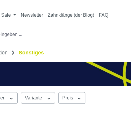
ichtet sich ausschließlich an Zahnarztpraxen und zahnte
nbieter i. S. v. § 13 BGB sowie an branchenfremde Unte
Sale
Newsletter
Zahnklänge (der Blog)
FAQ
tion
Sonstiges
ler
Variante
Preis