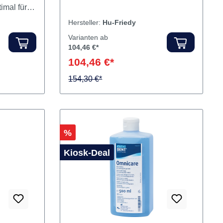
für RDG
nti-Kratz
Inhalt Indikatoren
e und
imal für
schilde
Hersteller:
Hu-Friedy
onfrei
Varianten ab
104,46 €*
104,46 €*
154,30 €*
Rabatt
%
Kiosk-Deal