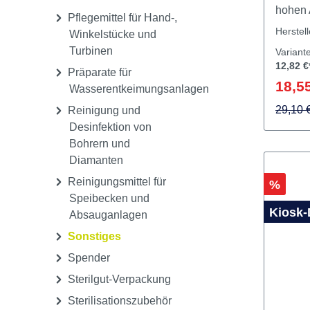
Reinigung und
Spezial
Desinfektion,
Aufbis
maschinell
hohen 
Pflegemittel für Hand-,
ergibt
Herstel
Winkelstücke und
der neg
Turbinen
Variant
Beeint
12,82 €
Präparate für
Ihrer 
18,55
Wasserentkeimungsanlagen
CLEAR
Aufbis
29,10 
Reinigung und
Reinigu
Desinfektion von
Protes
Bohrern und
CLEAR
Diamanten
Aufbiss
Reinigungsmittel für
Rabatt
%
verwen
Speibecken und
entwic
Kiosk-
Absauganlagen
Premiu
Sonstiges
im Gebr
Spender
Anwendun