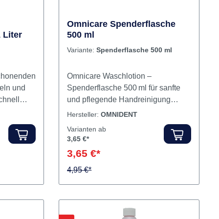
Omnicare Spenderflasche
 Liter
500 ml
Variante:
Spenderflasche 500 ml
schonenden
Omnicare Waschlotion –
eln und
Spenderflasche 500 ml für sanfte
chnell
und pflegende Handreinigung
koxyd-
Sanfte Reinigung und Pflege für
Hersteller:
OMNIDENT
hosphat-,
beanspruchte Haut: Die Omnicare
Varianten ab
owie
Waschlotion wurde speziell für die
3,65 €*
mmassen
häufige Anwendung in
3,65 €*
als 5 bis
medizinischen Bereichen
 starker
entwickelt. Mit hautberuhigenden
4,95 €*
 Auch im
Vitaminen und einem angenehmen