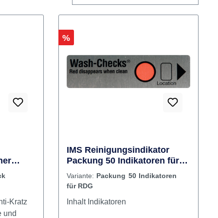
Rabatt
%
IMS Reinigungsindikator
her
Packung 50 Indikatoren für
RDG
ck
Variante:
Packung 50 Indikatoren