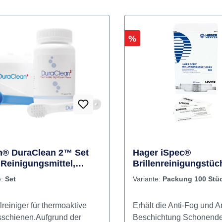
Rabatt
%
n® DuraClean 2™ Set
Hager iSpec®
 Reinigungsmittel,
Brillenreinigungstüc
e, Dose
Packung 100 Stück
e:
Set
Variante:
Packung 100 Stü