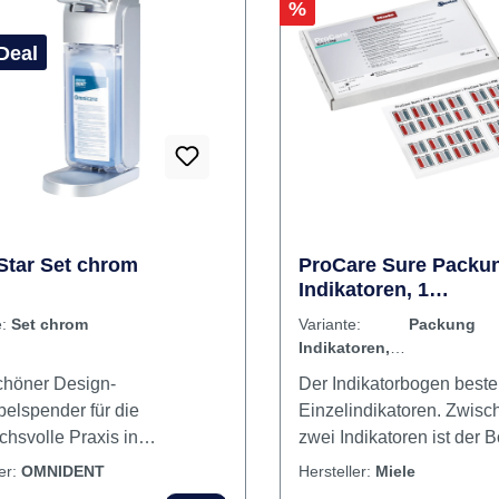
ffformel aus
Ultraschallbad verwendba
ltensiden und Alkoholen
Inhaltsstoffe sind biologi
 keine silikonhaltigen
abbaubar. Inhalt 
Rabatt
%
äumer und ist nicht
rückfettend. Inhalt Reinigungsmittel
Deal
tar Set chrom
ProCare Sure Packu
Indikatoren, 1
Anwenderinformatio
e:
Set chrom
Variante:
Packung
Indikatoren
Anwenderinformation
höner Design-
Der Indikatorbogen beste
elspender für die
Einzelindikatoren. Zwisc