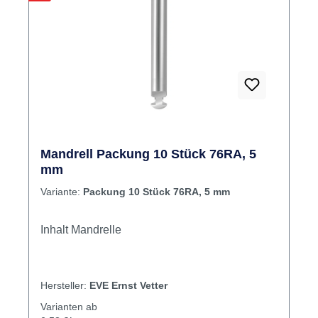
Produkte filtern
Rabatt
%
Mandrell Packung 10 Stück 76RA, 5
mm