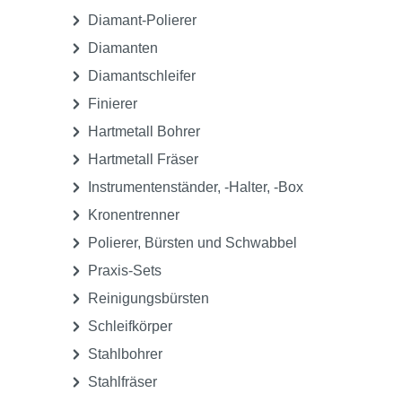
Medikamente, Pharmazeutika &
Sonstiges
Praxisgeräte
Praxisorganisation
Prophylaxe
Rotierende Instrumente
Abrichtsteine, Mandrelle & Träger
Diamant-Polierer
Diamanten
Diamantschleifer
Finierer
Hartmetall Bohrer
Hartmetall Fräser
Instrumentenständer, -Halter, -Box
Kronentrenner