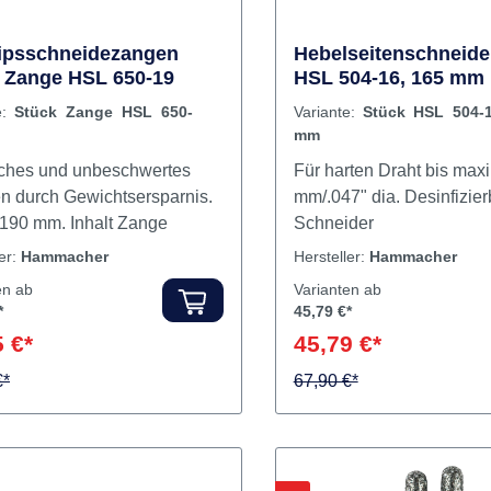
ipsschneidezangen
Hebelseitenschneide
 Zange HSL 650-19
HSL 504-16, 165 mm
e:
Stück Zange HSL 650-
Variante:
Stück HSL 504-1
mm
ches und unbeschwertes
Für harten Draht bis max
en durch Gewichtsersparnis.
mm/.047" dia. Desinfizierb
Länge 190 mm. Inhalt Zange
Schneider
ler:
Hammacher
Hersteller:
Hammacher
en ab
Varianten ab
*
45,79 €*
 €*
45,79 €*
€*
67,90 €*