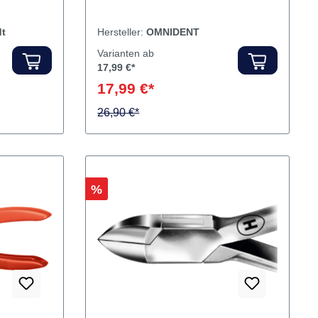
, 2,35
nenzange.
Inhalt Gipszange
dt
Hersteller:
OMNIDENT
Varianten ab
17,99 €*
17,99 €*
26,90 €*
Rabatt
%