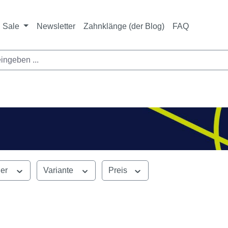
ichtet sich ausschließlich an Zahnarztpraxen und zahnte
nbieter i. S. v. § 13 BGB sowie an branchenfremde Unte
Sale
Newsletter
Zahnklänge (der Blog)
FAQ
ler
Variante
Preis