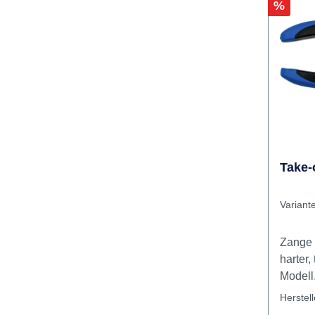
Rabatt
%
Take-
Variant
Zange 
harter