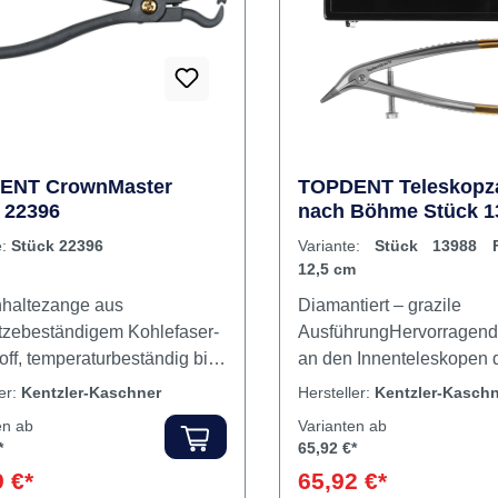
Rabatt
%
ENT CrownMaster
TOPDENT Teleskopz
 22396
nach Böhme Stück 1
Flipper, 12,5 cm
e:
Stück 22396
Variante:
Stück 13988 Fl
12,5 cm
haltezange aus
Diamantiert – grazile
tzebeständigem Kohlefaser-
AusführungHervorragende
off, temperaturbeständig bis
an den Innenteleskopen 
. Randschonend und ohne
diamantierte Arbeitsende
ler:
Kentzler-Kaschner
Hersteller:
Kentzler-Kaschn
 an der Metalloberfläche.
(Diamantbeschichtung 1