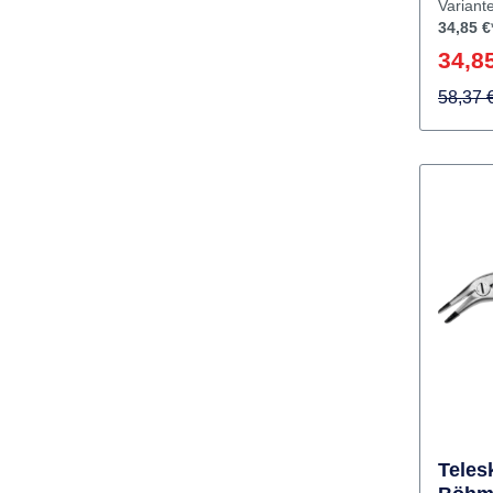
Modell. In
Herstel
Variant
34,85 €
34,85
58,37 