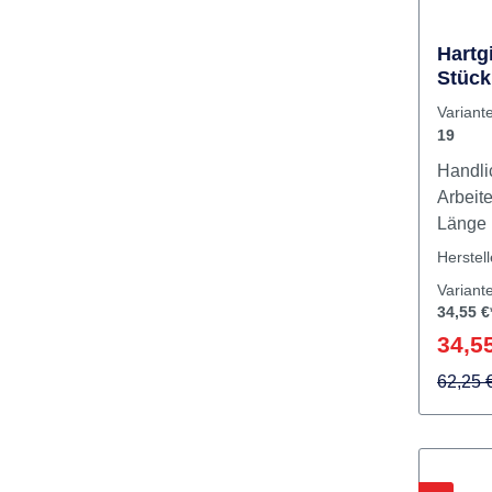
Hartg
Stück
Variant
19
Handli
Arbeit
Herstel
Variant
34,55 €
34,55
62,25 