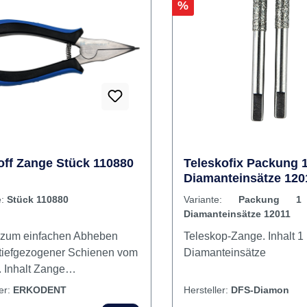
Rabatt
%
off Zange Stück 110880
Teleskofix Packung 
Diamanteinsätze 120
e:
Stück 110880
Variante:
Packung 1
Diamanteinsätze 12011
zum einfachen Abheben
Teleskop-Zange. Inhalt 1 Paar
, tiefgezogener Schienen vom
Diamanteinsätze