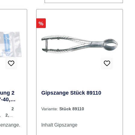
Rabatt
%
kung 2
Gipszange Stück 89110
-40,
ng 2
Variante:
Stück 89110