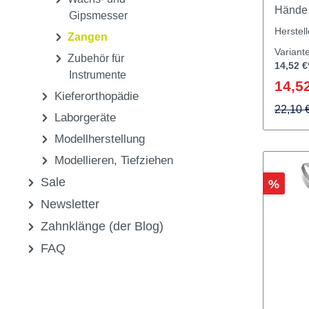
Scheren
Vorteile Verhind
Sonstige Instrumente
Verlet
Wachs- und
Hände 
Gipsmesser
Temper
Herstel
Zangen
Umfass
Variant
Zubehör für
Fläche
14,52 €
Instrumente
14,52
Kieferorthopädie
22,10 
Laborgeräte
Modellherstellung
Modellieren, Tiefziehen
Sale
Rabatt
%
Newsletter
Zahnklänge (der Blog)
FAQ