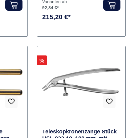
Hersteller:
Carl Martin
Varianten ab
92,34 €*
215,20 €*
Rabatt
%