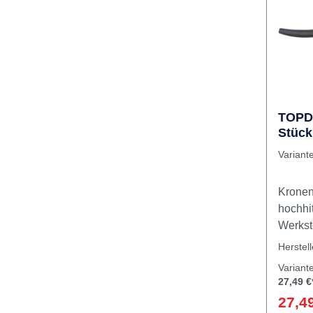
Rabatt
%
TOPD
Stück
Variant
Kronen
hochhi
Werkst
150 °C
Herstel
Kratzer