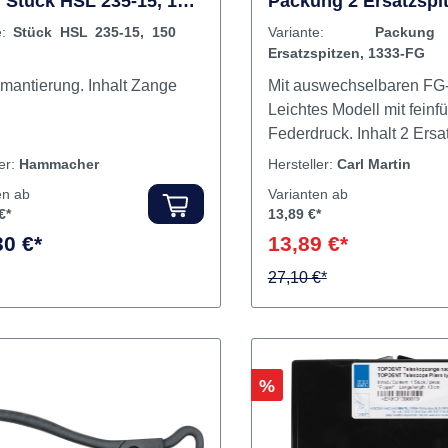
kopkronenzange nach
Teleskopkronenzang
Stück HSL 235-15, 150
Packung 2 Ersatzspit
1333-FG
e:
Stück HSL 235-15, 150
Variante:
Packu
Ersatzspitzen, 1333-FG
Mit Diamantierung. Inhalt Zange
Mit auswechselbaren FG-
Leichtes Modell mit feinf
Federdruck. Inh
ler:
Hammacher
Hersteller:
Carl Martin
en ab
Varianten ab
€*
13,89 €*
30 €*
13,89 €*
27,10 €*