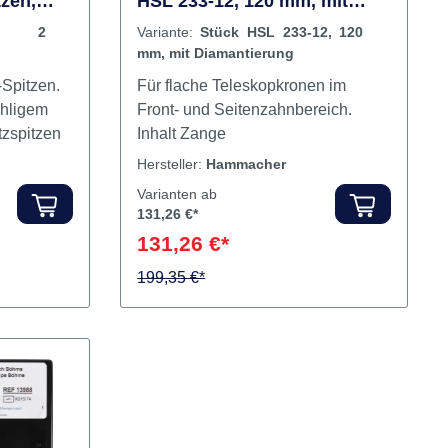
e
Teleskopkronenzange Stück
zen,
HSL 233-12, 120 mm, mit
Diamantierung
ng 2
Variante:
Stück HSL 233-12, 120
mm, mit Diamantierung
Spitzen.
Für flache Teleskopkronen im
ühligem
Front- und Seitenzahnbereich.
alt 2 Ersatzspitzen
Inhalt Zange
Hersteller:
Hammacher
Varianten ab
131,26 €*
131,26 €*
199,35 €*