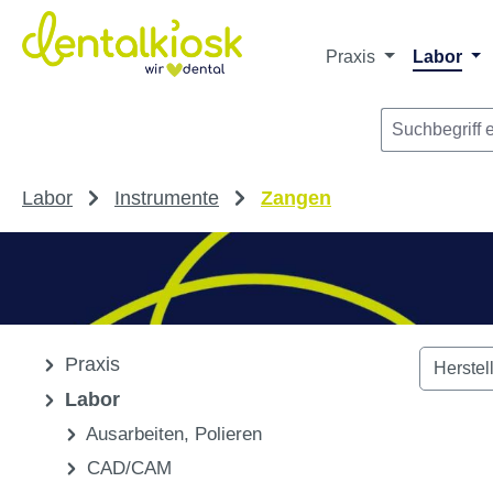
Die dentalkiosk.de Onlinehandelsplattform r
Privatpersonen oder Dritta
m Hauptinhalt springen
Zur Suche springen
Zur Hauptnavigation springen
Praxis
Labor
Labor
Instrumente
Zangen
Praxis
Herstel
Labor