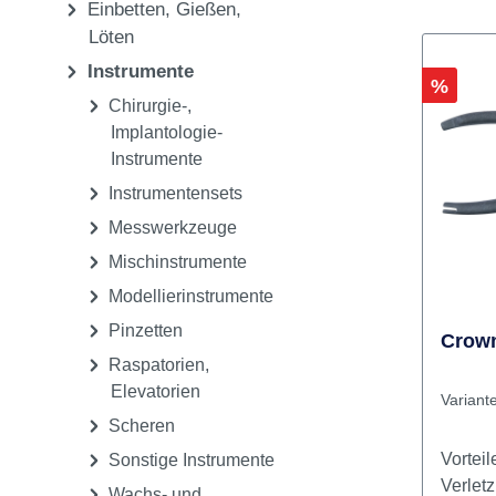
Ausarbeiten, Polieren
CAD/CAM
Einbetten, Gießen,
Löten
Instrumente
Rabatt
%
Chirurgie-,
Implantologie-
Instrumente
Instrumentensets
Messwerkzeuge
Mischinstrumente
Modellierinstrumente
Pinzetten
Crown
Raspatorien,
Elevatorien
Variant