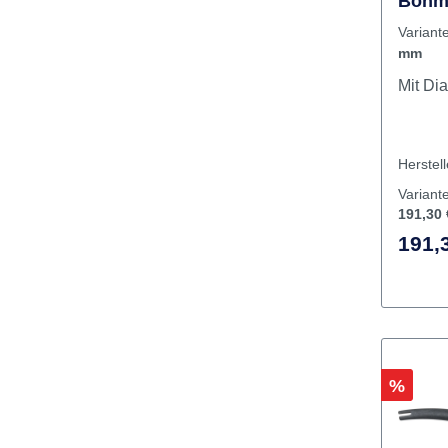
Teles
Böhm 
mm
Variant
mm
Herstel
Variant
191,30 
191,