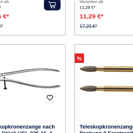
halt Zange
Produktvideos:
ler:
ERKODENT
Hersteller:
DFS-Diamon
en ab
Varianten ab
*
11,29 €*
 €*
11,29 €*
€*
17,20 €*
Rabatt
%