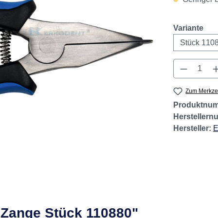
aus
Variante
Produkt 
Zum Merkzet
Produktnu
Hersteller
Hersteller:
 Zange Stück 110880"