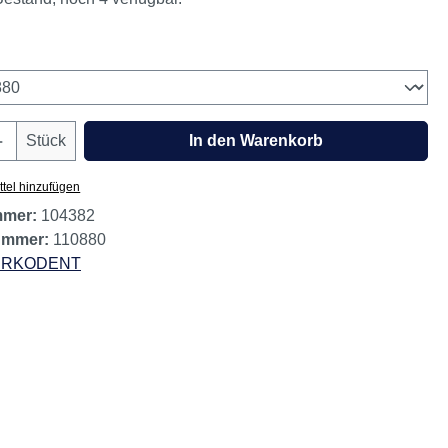
wählen
Anzahl: Gib den gewünschten Wert ein oder
Stück
In den Warenkorb
tel hinzufügen
mmer:
104382
nummer:
110880
ERKODENT