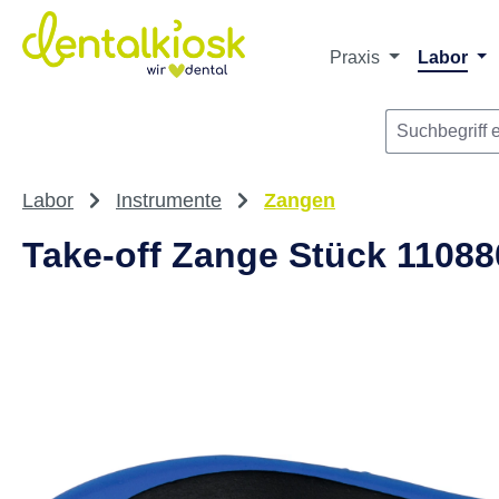
m Hauptinhalt springen
Zur Suche springen
Zur Hauptnavigation springen
Praxis
Labor
Labor
Instrumente
Zangen
Take-off Zange Stück 11088