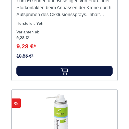
Zum Erkennen und Beseitigen von Früh- oder
Störkontakten beim Anpassen der Krone durch
Aufsprühen des Okklusionssprays. Inhalt
Okklusionsspray
Hersteller:
Yeti
Varianten ab
9,28 €*
9,28 €*
10,55 €*
Rabatt
%