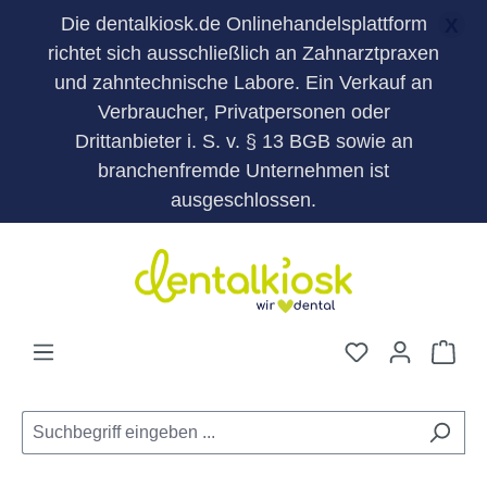
Die dentalkiosk.de Onlinehandelsplattform
X
richtet sich ausschließlich an Zahnarztpraxen
und zahntechnische Labore. Ein Verkauf an
Verbraucher, Privatpersonen oder
Drittanbieter i. S. v. § 13 BGB sowie an
branchenfremde Unternehmen ist
ausgeschlossen.
Zum Hauptinhalt springen
Du hast 0 Pro
War