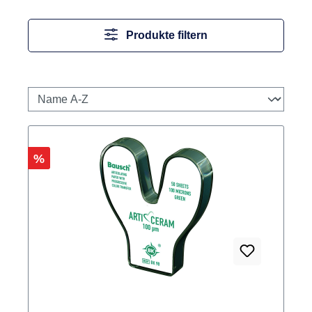
Produkte filtern
Rabatt
%