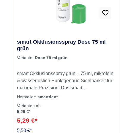
smart Okklusionsspray Dose 75 ml
grün
Variante:
Dose 75 ml grün
smart Okklusionsspray grün – 75 ml, mikrofein
& wasserlöslich Punktgenaue Sichtbarkeit für
maximale Präzision: Das smart
Okklusionsspray ist ein mikrofeines
Hersteller:
smartdent
Markierungsspray zur zuverlässigen
Varianten ab
Darstellung von Kontaktpunkten und
5,29 €*
Okklusionsflächen im Dentalbereich. Es lässt
5,29 €*
sich einfach aufsprühen, trocknet schnell und
kann rückstandsfrei mit Wasser entfernt werden
5,50 €*