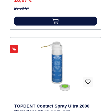
29,60 €*
Rabatt
%
TOPDENT Contact Spray Ultra 2000