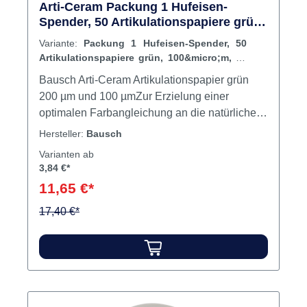
Arti-Ceram Packung 1 Hufeisen-
Spender, 50 Artikulationspapiere grün,
100&micro;m, 52 x 20 mm
Variante:
Packung 1 Hufeisen-Spender, 50
Artikulationspapiere grün, 100&micro;m, 52
x 20 mm
Bausch Arti-Ceram Artikulationspapier grün
200 µm und 100 µmZur Erzielung einer
optimalen Farbangleichung an die natürliche
Zahnsubstanz bieten sich verschiedene
Hersteller:
Bausch
Keramikarten an, darunter Glaskeramik,
Varianten ab
Zirkonoxidkeramik und Feldspateramik. Diese
3,84 €*
Materialien finden Anwendung bei
11,65 €*
(temporären) Kronen sowie Inlays und Onlays
und lassen sich für eine herausragende
17,40 €*
Ästhetik hochglänzend polieren. Allerdings
ergeben sich bei der Anpassung der Okklusion
mit diesen glänzenden Materialien, die oft
mittels CAD/CAM Technologien hergestellt
werden, Herausforderungen für Zahnärztinnen