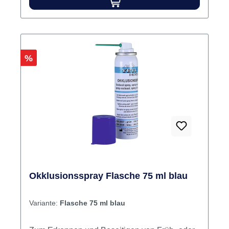
Rabatt
%
Okklusionsspray Flasche 75 ml blau
Variante:
Flasche 75 ml blau