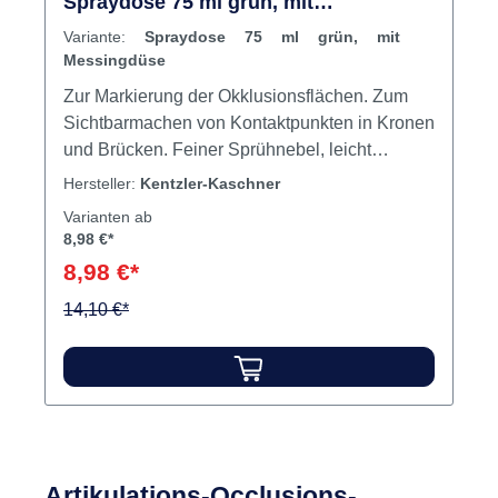
Spraydose 75 ml grün, mit
Messingdüse
Variante:
Spraydose 75 ml grün, mit
Messingdüse
Zur Markierung der Okklusionsflächen. Zum
Sichtbarmachen von Kontaktpunkten in Kronen
und Brücken. Feiner Sprühnebel, leicht
abwaschbar. Höchste Deckkraft bei geringem
Hersteller:
Kentzler-Kaschner
Verbrauch. Inhalt Kontaktspray
Varianten ab
8,98 €*
8,98 €*
14,10 €*
Artikulations-Occlusions-