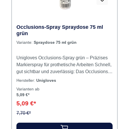
Occlusions-Spray Spraydose 75 ml
grün
Variante:
Spraydose 75 ml grün
Unigloves Occlusions-Spray grün – Präzises
Markierspray für prothetische Arbeiten Schnell,
gut sichtbar und zuverlässig: Das Occlusions-
Spray ermöglicht eine exakte Markierung von
Hersteller:
Unigloves
Kontaktpunkten bei prothetischen und
Varianten ab
restaurativen Arbeiten. Es wird direkt auf
5,09 €*
Okklusionsflächen oder Kroneninnenseiten
5,09 €*
aufgetragen und sorgt für eine gleichmäßige,
feine Farbschicht zur gezielten Analyse von
7,70 €*
Okklusionskontakten. Produktvorteile – Hohe
Farbpigmentierung für gute Sichtbarkeit auf