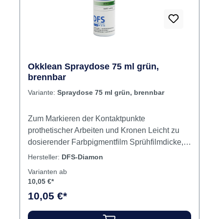
Okklean Spraydose 75 ml grün,
brennbar
Variante:
Spraydose 75 ml grün, brennbar
Zum Markieren der Kontaktpunkte
prothetischer Arbeiten und Kronen Leicht zu
dosierender Farbpigmentfilm Sprühfilmdicke,
je nach Sprühdauer, 6 - 8 μm Leicht mit dem
Hersteller:
DFS-Diamon
Pinsel zu entfernen, bei porösen und tiefen
Varianten ab
Materialien mit dem Dampfstahler zu entfernen
10,05 €*
Nicht löslich in Wasser oder Alkohol Inhalt
10,05 €*
Okklusionsspray