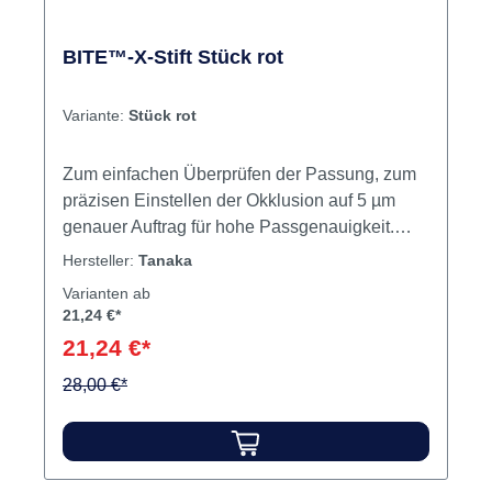
BITE™-X-Stift Stück rot
Variante:
Stück rot
Zum einfachen Überprüfen der Passung, zum
präzisen Einstellen der Okklusion auf 5 µm
genauer Auftrag für hohe Passgenauigkeit.
Wasserlösliches Markierungsmaterial, leicht zu
Hersteller:
Tanaka
entfernen. Ausbrennbar bei 650 °C, keine
Varianten ab
Verunreinigung der Keramik. Inhalt Stift
21,24 €*
21,24 €*
28,00 €*