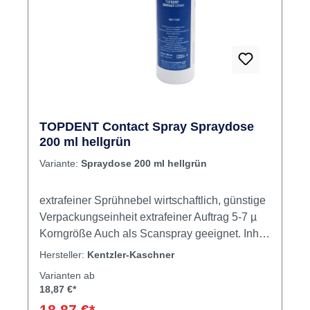
TOPDENT Contact Spray Spraydose
200 ml hellgrün
Variante:
Spraydose 200 ml hellgrün
extrafeiner Sprühnebel wirtschaftlich, günstige
Verpackungseinheit extrafeiner Auftrag 5-7 µ
Korngröße Auch als Scanspray geeignet. Inhalt
Contact Spray
Hersteller:
Kentzler-Kaschner
Varianten ab
18,87 €*
18,87 €*