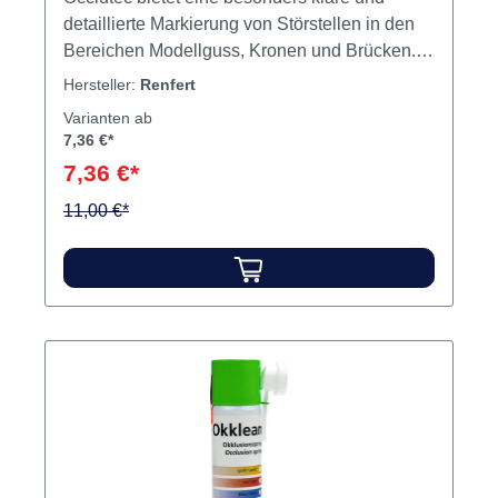
detaillierte Markierung von Störstellen in den
Bereichen Modellguss, Kronen und Brücken.
Vorteile: Besondere Trennschärfe Optimale
Hersteller:
Renfert
Dosierung durch mikropulverisierten Sprühfilm
Varianten ab
Homogenes Aussprühverhalten unabhängig
7,36 €*
vom Füllstand der Dose Deutlich höher
7,36 €*
Ergiebigkeit Zu 100 % mit Wasser abwaschbar,
11,00 €*
rückstandslos entfernbar Inhalt 75 ml