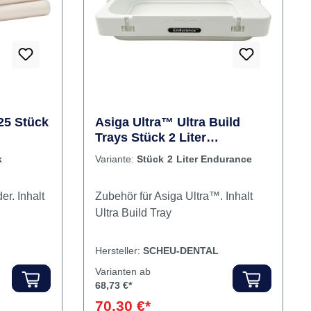
Primeprint arbeitet mit Software für
Rabatt
dlichen
%
die automatisierte Druck- und
Nachbearbeitung sowie für ein
mente sind
umfassendes und intelligentes
Materialmanagement zusammen
er,
Inhalt Waschbehälter
o-
er Norm
lische
25 Stück
Asiga Ultra™ Ultra Build
. Layer-
Trays Stück 2 Liter
Endurance
k
Variante:
Stück 2 Liter Endurance
ser (1,75
ie
ür
r. Inhalt
Zubehör für Asiga Ultra™. Inhalt
k und
Ultra Build Tray
 Lieferung
m
Hersteller:
SCHEU-DENTAL
weißt)