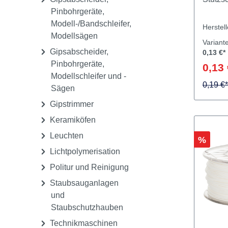
Dampfstrahlgeräte
Geräte für CAD/CAM
Zubehör
Gipsabscheider,
Stützs
Pinbohrgeräte,
Modell-/Bandschleifer,
Herstel
Modellsägen
Variant
Gipsabscheider,
0,13 €*
Pinbohrgeräte,
0,13 
Modellschleifer und -
0,19 €*
Sägen
Gipstrimmer
Keramiköfen
Leuchten
Rabatt
%
Lichtpolymerisation
Politur und Reinigung
Staubsauganlagen