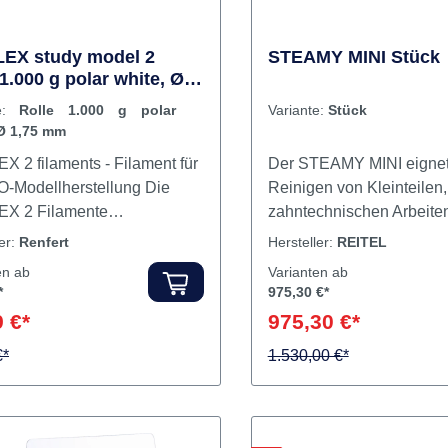
EX study model 2
STEAMY MINI Stück
 1.000 g polar white, Ø
 mm
te:
Rolle 1.000 g polar
Variante:
Stück
 Ø 1,75 mm
X 2 filaments - Filament für
Der STEAMY MINI eignet
O-Modellherstellung Die
Reinigen von Kleinteilen,
X 2 Filamente
zahntechnischen Arbeite
entieren eine neue
Instrumenten sowie zum
ler:
Renfert
Hersteller:
REITEL
tion von Filamenten für den
punktuellen Einsatz an g
en ab
Varianten ab
en 3D-Druck. Die
Objekten. Fette, Klebewa
*
975,30 €*
rtigen Spezialfilamente
Beizmittel, Verschmutzu
 €*
975,30 €*
 sich für die besonderen
Verklebungen werden s
erungen im
€*
und gründlich entfernt. Si
1.530,00 €*