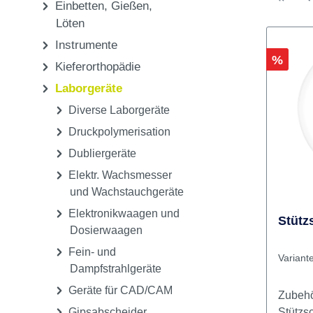
Ausarbeiten, Polieren
CAD/CAM
Einbetten, Gießen,
Löten
Instrumente
Rabatt
%
Kieferorthopädie
Laborgeräte
Diverse Laborgeräte
Druckpolymerisation
Dubliergeräte
Elektr. Wachsmesser
und Wachstauchgeräte
Elektronikwaagen und
Stütz
Dosierwaagen
Fein- und
Variant