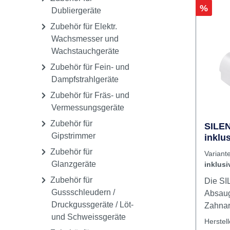
kiefer
Zubehör für
sind g
Druckpolymerisation
und ha
Zubehör für
mechan
Rabatt
%
Dubliergeräte
Eigens
Zubehör für Elektr.
und Ma
Wachsmesser und
ermögli
Wachstauchgeräte
Druckqu
Filame
Zubehör für Fein- und
den je
Dampfstrahlgeräte
Anwend
Zubehör für Fräs- und
optimale Er
Vermessungsgeräte
Modell
Zubehör für
dank d
SILEN
Gipstrimmer
inklu
Premiu
Prozes
Zubehör für
Varia
die An
Glanzgeräte
inklus
Drucke
Zubehör für
Die SI
Filame
Gussschleudern /
Absaug