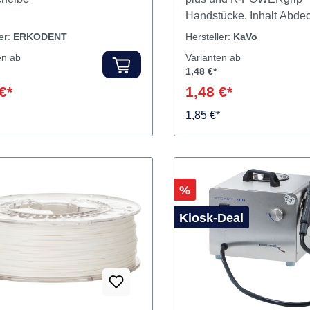
 für Tiefziehtechnik. Inhalt
Für K9, K12, K5, K5 plus
cheibe
plus und K-POWERgrip
Handstücke. Inh
ler:
ERKODENT
Hersteller:
KaVo
en ab
Varianten ab
1,48 €*
€*
1,48 €*
1,85 €*
Rabatt
%
Kiosk-Deal