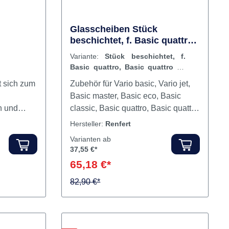
Vorteile Abgestimmt auf 3D-
gedruckte Filament-Modelle zur
Isolierung der Modelle bei der
Herstellung von herausnehmbaren
KFO-Apparaturen. Ebenfalls
geeignet für Modelle hergestellt im
Glasscheiben Stück
beschichtet, f. Basic quattro,
SLA/DLP - Druckverfahren.
Basic quattro IS, Basic
Einmaliges Auftragen für eine
Variante:
Stück beschichtet, f.
master
optimale Trennung zwischen
Basic quattro, Basic quattro IS,
Modell und Werkstück. Vollständig
Basic master
 sich zum
Zubehör für Vario basic, Vario jet,
mit Wasser lösbar für die einfache,
Basic master, Basic eco, Basic
materialschonende Anwendung
n und
classic, Basic quattro, Basic quattro
ohne Abdampfen des Modells.
IS. Inhalt Glasscheibe
Hersteller:
Renfert
Details Frei von
rößeren
gesundheitsschädlichen
Varianten ab
chse,
37,55 €*
Inhaltsstoffen. Perfekte
ngen und
Isolierwirkung. Optimaler,
65,18 €*
chonend
hauchfeiner Isolierfilm. Vollständig
e arbeiten
82,90 €*
mit Wasser lösbar.