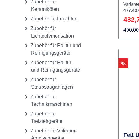
gesund
Druckgussgeräte / Löt-
Zahnar
von KF
und Schweissgeräte
Sie erf
Herstel
Nachbe
Saugkr
Zubehör für
ohne L
Variant
z. B. b
Keramiköfen
477,42 
gesund
Provis
Details Dentalspezifisc
482,
Zubehör für Leuchten
Prothe
Filame
Zubehör für
kann d
490,00
Druck 
Lichtpolymerisation
zwisch
Nachbe
Einsat
Zubehör für Politur und
und im
leise 
Reinigungsgeräte
% frei
Begleit
Zubehör für Politur-
Rabatt
%
– kein
sauber
und Reinigungsgeräte
Dämpf
mobilen E
Druckp
Zubehör für
- Kabel
recycel
Staubsauganlagen
maxima
kompos
Zubehör für
Behand
umwelt
Technikmaschinen
Minilab
kosten
Einhan
Zubehör für
Filame