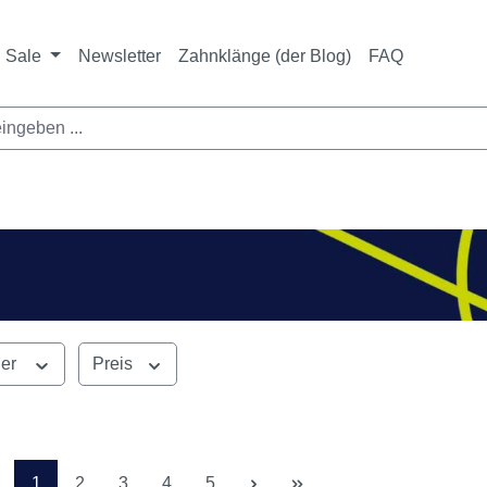
ichtet sich ausschließlich an Zahnarztpraxen und zahnte
nbieter i. S. v. § 13 BGB sowie an branchenfremde Unte
Sale
Newsletter
Zahnklänge (der Blog)
FAQ
ler
Preis