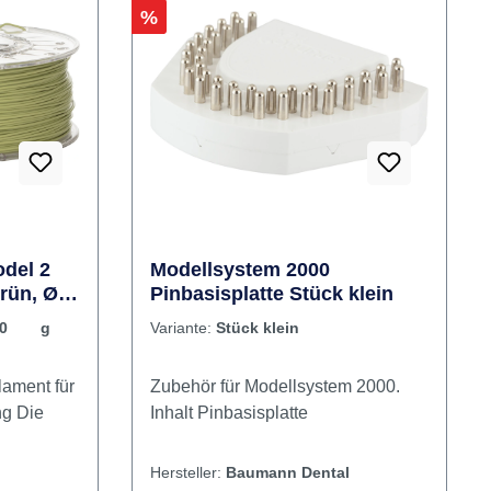
hemische
Materialschonend. Inhalt 80 g
pakte
Modellisolierung
inen
Rabatt
%
ache
iter
ar über
che
efestigun
il im
el)Adapter
del 2
Modellsystem 2000
grün, Ø
Pinbasisplatte Stück klein
mm
ampfstrahler
000 g
Variante:
Stück klein
lament für
Zubehör für Modellsystem 2000.
ng Die
Inhalt Pinbasisplatte