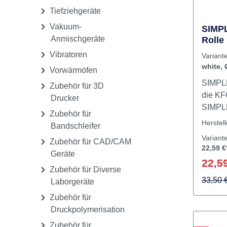
und
Staubschutzhauben
Technikmaschinen
Tiefziehgeräte
Vakuum-
SIMPL
Anmischgeräte
Rolle
1,75
Vibratoren
Varian
white,
Vorwärmöfen
SIMPLE
Zubehör für 3D
die KF
Drucker
SIMPLE
Zubehör für
repräs
Herstel
Bandschleifer
Genera
Variant
Zubehör für CAD/CAM
dental
22,59 €
Geräte
hochwe
22,59
eignen
Zubehör für Diverse
Anford
33,50 
Laborgeräte