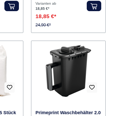
Hersteller:
Baumann Dental
n für den
Varianten ab
18,85 €*
amente
18,85 €*
nderen
24,90 €*
eich: Sie
denklich
e
lische
 Konstanz
lamente
rte
inierte
legt auf
t für