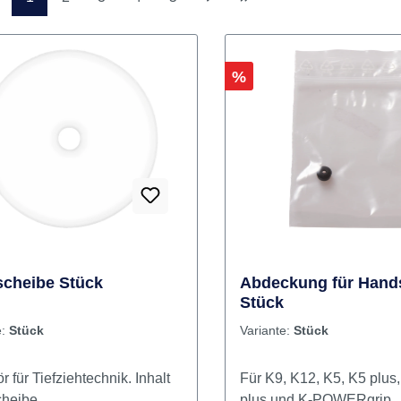
Seite
Seite
Seite
Seite
Seite
1
2
3
4
5
Rabatt
%
scheibe Stück
Abdeckung für Hand
Stück
e:
Stück
Variante:
Stück