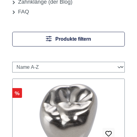
Zahnklänge (der Blog)
FAQ
Produkte filtern
Rabatt
%