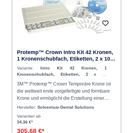
Protemp™ Crown Intro Kit 42 Kronen,
1 Kronenschubfach, Etiketten, 2 x 10
Kronenmesslehren, 1 Anleitung
Variante:
Intro Kit 42 Kronen, 1
Kronenschubfach, Etiketten, 2 x 10
Kronenmesslehren, 1 Anleitung
3M™ Protemp™ Crown Temporäre Krone ist
die weltweit erste vorgefertigte und formbare
Krone und ermöglicht die Erstellung einer
provisorischen Einzelzahn-Krone in 4 Minuten
Hersteller:
Solventum Dental Solutions
oder auch weniger. Damit arbeiten Sie bis zu
Varianten ab
zweimal schneller als mit einem Automix- oder
34,36 €*
Pulver-Flüssigkeits-System. Wird bei
305,68 €*