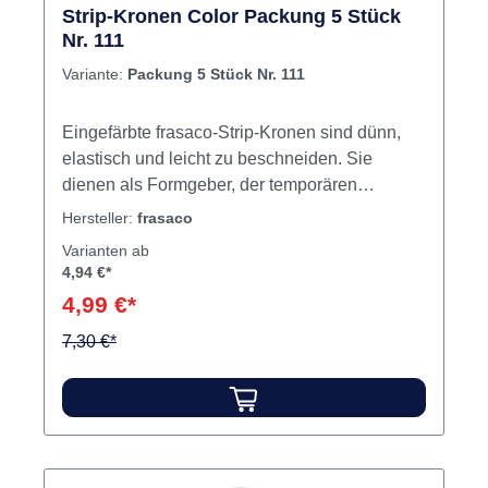
Strip-Kronen Color Packung 5 Stück
Nr. 111
Variante:
Packung 5 Stück Nr. 111
Eingefärbte frasaco-Strip-Kronen sind dünn,
elastisch und leicht zu beschneiden. Sie
dienen als Formgeber, der temporären
Versorgung beschliffener Zähne, dem Schutze
Hersteller:
frasaco
großer Füllungen sowie als Matrize für Ecken-
Varianten ab
und Kantenaufbauten. Das Aufsetzen erfolgt
4,94 €*
mit den üblichen provisorischen
4,99 €*
Füllungsmaterialien. Inhalt 5 Kronen
7,30 €*