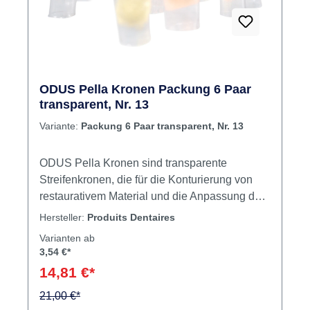
ODUS Pella Kronen Packung 6 Paar
transparent, Nr. 13
Variante:
Packung 6 Paar transparent, Nr. 13
ODUS Pella Kronen sind transparente
Streifenkronen, die für die Konturierung von
restaurativem Material und die Anpassung des
natürlichen Gebisses mittels "Peel-Off" -
Hersteller:
Produits Dentaires
Technik entwickelt wurden.Die große Auswahl
Varianten ab
an verfügbaren Formen und Größen ermöglicht
3,54 €*
es, das natürliche Gebiss auf einfache und
14,81 €*
schnelle Weise mit minimaler
Nachbearbeitung anzupassen. Die
21,00 €*