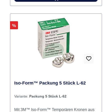
Versorgung von Milchmolaren Inhalt Kronen
Rabatt
%
Iso-Form™ Packung 5 Stück L-62
Variante:
Packung 5 Stück L-62
Mit 3M™ Iso-Form™ Temporären Kronen aus