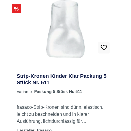
Rabatt
%
Strip-Kronen Kinder Klar Packung 5
Stück Nr. 511
Variante:
Packung 5 Stück Nr. 511
frasaco-Strip-Kronen sind dünn, elastisch,
leicht zu beschneiden und in klarer
Ausführung, lichtdurchlässig für
Polymerisationslicht. Sie dienen als
Hersteller:
frasaco