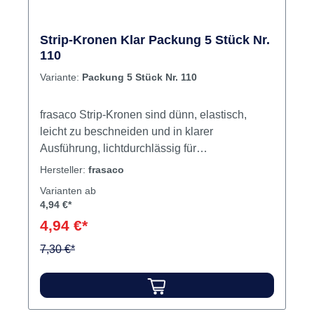
Strip-Kronen Klar Packung 5 Stück Nr.
110
Variante:
Packung 5 Stück Nr. 110
frasaco Strip-Kronen sind dünn, elastisch,
leicht zu beschneiden und in klarer
Ausführung, lichtdurchlässig für
Polymerisationslicht. Sie dienen als
Hersteller:
frasaco
Formgeber, der temporären Versorgung
Varianten ab
beschliffener Zähne, dem Schutze großer
4,94 €*
Füllungen sowie als Matrize für Ecken- und
4,94 €*
Kantenaufbauten. Das Aufsetzen erfolgt mit
den üblichen provisorischen
7,30 €*
Füllungsmaterialien. Inhalt 5 Kronen
Produktvideos: