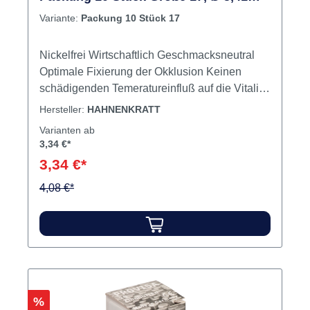
mm
Variante:
Packung 10 Stück 17
Nickelfrei Wirtschaftlich Geschmacksneutral
Optimale Fixierung der Okklusion Keinen
schädigenden Temeratureinfluß auf die Vitalität
des Pulpagewebes Achten Sie bei Ihrer
Hersteller:
HAHNENKRATT
Bestellung auf die
Varianten ab
Hersteller-/Lieferantennummer.
3,34 €*
Beispiel:374X… = Standardgröße
3,34 €*
Deutschland374X..S = Skandinavische
Größe374X..Z = Exportgröße Zoll Inhalt
4,08 €*
Schutzhülsen
Rabatt
%