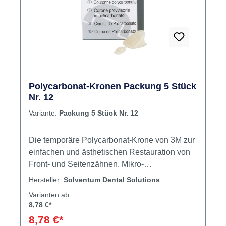
Polycarbonat-Kronen Packung 5 Stück
Nr. 12
Variante:
Packung 5 Stück Nr. 12
Die temporäre Polycarbonat-Krone von 3M zur
einfachen und ästhetischen Restauration von
Front- und Seitenzähnen. Mikro-
glasfaserverstärkt Leicht transluzent, perfekte
Hersteller:
Solventum Dental Solutions
Ästhetik Mit der Schere einfach zuschneidbar
Varianten ab
Beschleifbar, formbar und polierbar Temporäre
8,78 €*
Kronen für den Front- und Prämolarenbereich.
8,78 €*
Inhalt 5 Kronen