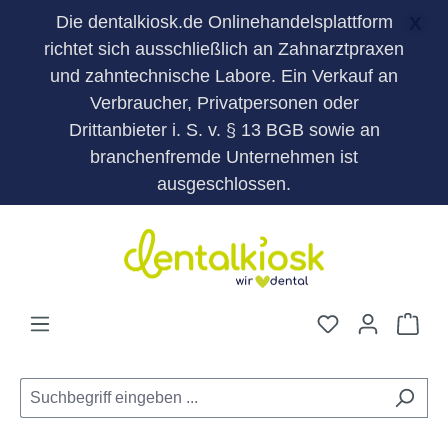
Die dentalkiosk.de Onlinehandelsplattform
X
richtet sich ausschließlich an Zahnarztpraxen
und zahntechnische Labore. Ein Verkauf an
Verbraucher, Privatpersonen oder
Drittanbieter i. S. v. § 13 BGB sowie an
branchenfremde Unternehmen ist
ausgeschlossen.
Zum Hauptinhalt springen
Du hast 0 Pro
War