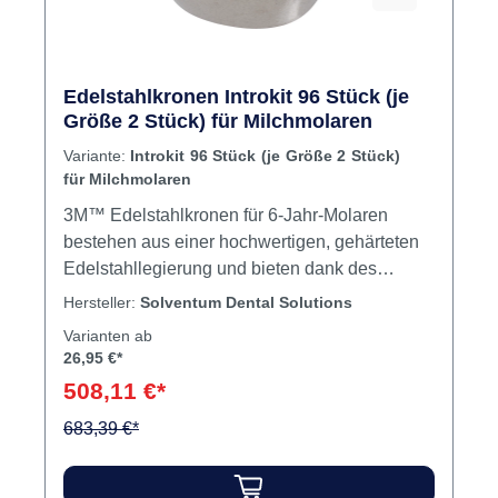
Edelstahlkronen Introkit 96 Stück (je
Größe 2 Stück) für Milchmolaren
Variante:
Introkit 96 Stück (je Größe 2 Stück)
für Milchmolaren
3M™ Edelstahlkronen für 6-Jahr-Molaren
bestehen aus einer hochwertigen, gehärteten
Edelstahllegierung und bieten dank des
zervikalen Federrands eine hochkomfortable
Hersteller:
Solventum Dental Solutions
Einpassung mit exaktem Randschluss.Hoher
Varianten ab
Komfort: Zervikaler Federrand für problemlose
26,95 €*
Einpassung mit exaktem
508,11 €*
RandschlussAnatomisch vorgeformt für
bessere Passung und LeistungHochwertige,
683,39 €*
gehärtete EdelstahllegierungTemporäre und
Interimsversorgung erster MolarenPermanente