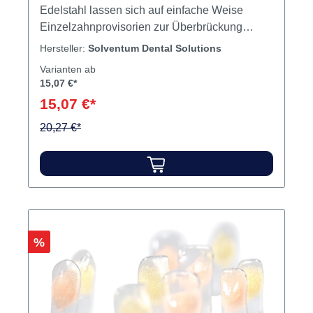
Edelstahl lassen sich auf einfache Weise
Einzelzahnprovisorien zur Überbrückung
kürzerer oder längerer Zeiträume erstellen.
Hersteller:
Solventum Dental Solutions
Einfache Erstellung von Einzelzahnprovisorien
Varianten ab
zur Überbrückung kurzer oder längerer
15,07 €*
Zeiträume Anatomisch vorgeformt
15,07 €*
Gewebeverträglich Zeitsparend durch
vorgefertigten, abgerundeten Zervikalrand
20,27 €*
Temporäre Kronen für den Einsatz im
Seitenzahngebiet der bleibenden Dentition
Prämolaren. Inhalt 5 Kronen
Rabatt
%