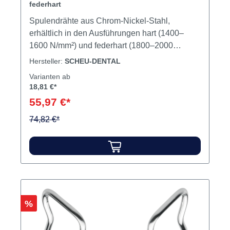
federhart
Spulendrähte aus Chrom-Nickel-Stahl,
erhältlich in den Ausführungen hart (1400–
1600 N/mm²) und federhart (1800–2000
N/mm²). Die Verarbeitung ist durch
Hersteller:
SCHEU-DENTAL
Fügetechniken wie Lasern und Schweißen
Varianten ab
möglich. Maße, Toleranzen und Qualität
18,81 €*
gemäß DIN EN ISO 15841. Spulendrähte aus
55,97 €*
CHROMIUM sind diamantgezogen und
74,82 €*
hellglänzend. Inhalt 500 g Spule
Rabatt
%