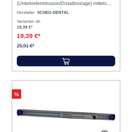
(Unterkieferretrusion/Distalbisslage) mittels
Doppelplatten und gleichzeitiger bilateraler
Hersteller:
SCHEU-DENTAL
Expansion des Oberkiefers von Kindern im
Varianten ab
Wachstum bei Verwendung einer
19,39 €*
Dehnschraube. Aus nickelfreiem
19,39 €*
MENZANIUM. Inhalt Paar Führungsbögen
25,91 €*
Rabatt
%