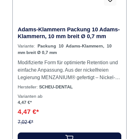
Adams-Klammern Packung 10 Adams-
Klammern, 10 mm breit Ø 0,7 mm
Variante:
Packung 10 Adams-Klammern, 10
mm breit Ø 0,7 mm
Modifizierte Form für optimierte Retention und
einfache Anpassung. Aus der nickelfreien
Legierung MENZANIUM® gefertigt – Nickel-
Spurenelemente von 0 bis 0,2% sind
Hersteller:
SCHEU-DENTAL
verfahrenstechnisch möglich. Inhalt Adams-
Varianten ab
Klammern
4,47 €*
4,47 €*
7,02 €*