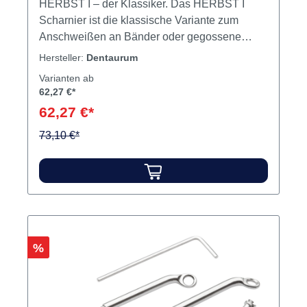
HERBST I – der Klassiker. Das HERBST I
Scharnier ist die klassische Variante zum
Anschweißen an Bänder oder gegossene
Schienen. Je nach Erfahrung und Zielsetzung
Hersteller:
Dentaurum
des Behandlers ist die HERBST Technik für
Varianten ab
die Band- oder Gusstechnik verwendbar. Inhalt
62,27 €*
Teleskoprohr für Herbst I+II rechtsTeleskoprohr
62,27 €*
für Herbst I+II links2 Teleskopstangen für
Herbst I+II4 Innensechskantschrauben4 Herbst
73,10 €*
F-Sockel
Rabatt
%