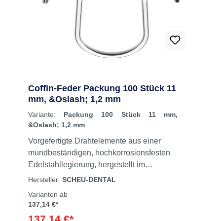
Coffin-Feder Packung 100 Stück 11
mm, &Oslash; 1,2 mm
Variante:
Packung 100 Stück 11 mm,
&Oslash; 1,2 mm
Vorgefertigte Drahtelemente aus einer
mundbeständigen, hochkorrosionsfesten
Edelstahllegierung, hergestellt im
Kaltverformungsverfahren. Einstückig und
Hersteller:
SCHEU-DENTAL
ohne Lötverbindung. Der U-Bügel nach
Varianten ab
Karwetzky ist ein
137,14 €*
Funktionskieferorthopädisches Gerät, das je
137,14 €*