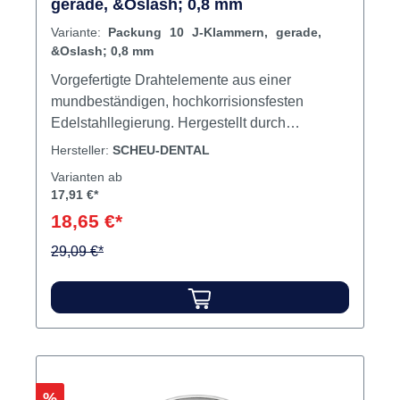
gerade, &Oslash; 0,8 mm
Variante:
Packung 10 J-Klammern, gerade,
&Oslash; 0,8 mm
Vorgefertigte Drahtelemente aus einer
mundbeständigen, hochkorrisionsfesten
Edelstahllegierung. Hergestellt durch
Kaltformung. Einstückig und ohne
Hersteller:
SCHEU-DENTAL
Lötverbindungen mit hochglänzender
Varianten ab
Oberfläche. Optimale Elastizität und Stabilität.
17,91 €*
Inhalt 10 Klammern
18,65 €*
29,09 €*
Rabatt
%