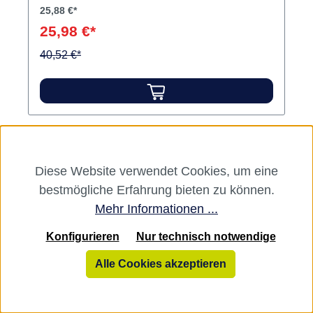
25,88 €*
25,98 €*
40,52 €*
Rabatt
%
Diese Website verwendet Cookies, um eine
bestmögliche Erfahrung bieten zu können.
Mehr Informationen ...
Konfigurieren
Nur technisch notwendige
Alle Cookies akzeptieren