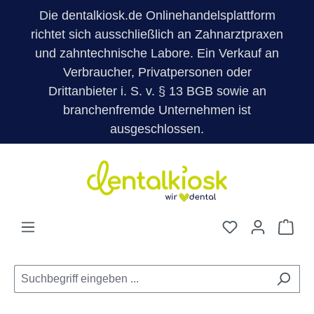
Die dentalkiosk.de Onlinehandelsplattform
X
richtet sich ausschließlich an Zahnarztpraxen
und zahntechnische Labore. Ein Verkauf an
Verbraucher, Privatpersonen oder
Drittanbieter i. S. v. § 13 BGB sowie an
branchenfremde Unternehmen ist
ausgeschlossen.
Zum Hauptinhalt springen
Du hast 0 Pro
War