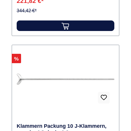
221,82 €*
344,42 €*
Rabatt
%
Klammern Packung 10 J-Klammern,