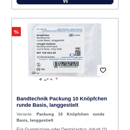
Rabatt
%
Bandtechnik Packung 10 Knöpfchen
runde Basis, langgestielt
Variante:
Packung 10 Knöpfchen runde
Basis, langgestielt
Für Gummizüge oder Dentalastics. Inhalt 10