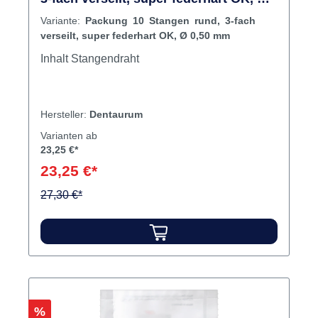
0,50 mm
Variante:
Packung 10 Stangen rund, 3-fach
verseilt, super federhart OK, Ø 0,50 mm
Inhalt Stangendraht
Hersteller:
Dentaurum
Varianten ab
23,25 €*
23,25 €*
27,30 €*
Rabatt
%