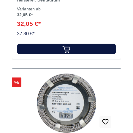
Hersteller:
Dentaurum
Varianten ab
32,05 €*
32,05 €*
37,30 €*
Rabatt
%