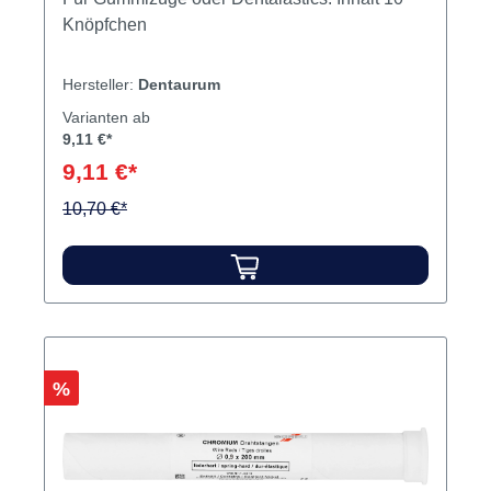
Knöpfchen
Hersteller:
Dentaurum
Varianten ab
9,11 €*
9,11 €*
10,70 €*
Rabatt
%