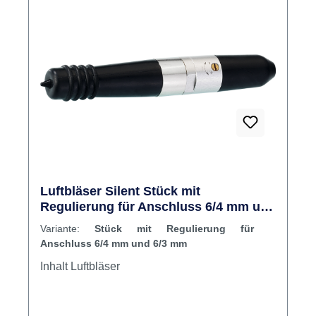
40x. Okulartubus mit Dioptrieneinstellung von
+/- 5 dpt. Flexibler Metallfedergelenkarm 850
mm. Komplett mit Tischklemme,
Aufschraubflansch, LED-Ringleuchte, Weitfeld-
Okularpaar 10x, Okularmuscheln und
Abdeckhaube. Inhalt Mikroskop LED
Luftbläser Silent Stück mit
Regulierung für Anschluss 6/4 mm und
6/3 mm
Variante:
Stück mit Regulierung für
Anschluss 6/4 mm und 6/3 mm
Inhalt Luftbläser