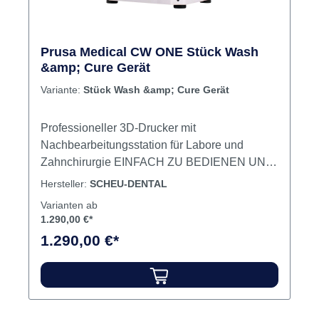
Prusa Medical CW ONE Stück Wash
&amp; Cure Gerät
Variante:
Stück Wash &amp; Cure Gerät
Professioneller 3D-Drucker mit
Nachbearbeitungsstation für Labore und
Zahnchirurgie EINFACH ZU BEDIENEN UND
INTUITIVE DRUCKERSTEUERUNG Drucken
Hersteller:
SCHEU-DENTAL
mit einem Klick Einmalige Kalibrierung Intuitive
Varianten ab
Bedienung Automatisierte Prozesse
1.290,00 €*
Hochoptimierter Workflow für Zahnarztpraxen
1.290,00 €*
MAXIMALE ZUVERLÄSSIGKEIT UND
LEISTUNG Der schnellste Desktop-SLA-3D-
Drucker Extrem detaillierte Drucke Eingebauter
Harz-Füllstandssensor Aktivkohlefilter zur
Minimierung von Harzgerüchen