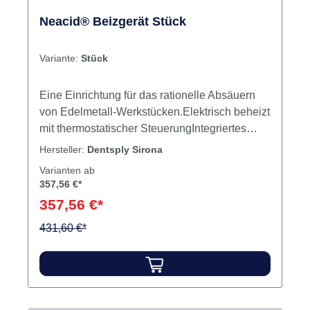
Neacid® Beizgerät Stück
Variante:
Stück
Eine Einrichtung für das rationelle Absäuern
von Edelmetall-Werkstücken.Elektrisch beheizt
mit thermostatischer SteuerungIntegriertes
Schwenksieb aus säurebeständigem
Hersteller:
Dentsply Sirona
Polypropylen im GerätedeckelGehäuse aus
Varianten ab
säurebeständigem und schlagfestem
357,56 €*
PolypropylenGeringer Stromverbrauch Inhalt
357,56 €*
Beizgerät
431,60 €*