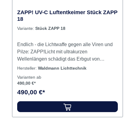
ZAPP! UV-C Luftentkeimer Stück ZAPP
18
Variante:
Stück ZAPP 18
Endlich - die Lichtwaffe gegen alle Viren und
Pilze: ZAPP!Licht mit ultrakurzen
Wellenlängen schädigt das Erbgut von
Mikroorganismen, diese sterben blitzschnell
Hersteller:
Waldmann Lichttechnik
ab. Deshalb verwenden wir in der
Varianten ab
Medizintechnik seit Jahrzehnten UV-C. Diese
490,00 €*
Technik bringen unsere schwäbischen
490,00 €*
Engineers of Light jetzt überall hin. Inhalt
LuftentkeimerWandhalterGebrauchsanleitung