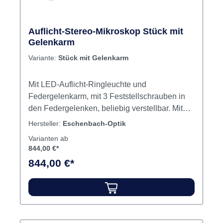
Auflicht-Stereo-Mikroskop Stück mit
Gelenkarm
Variante:
Stück mit Gelenkarm
Mit LED-Auflicht-Ringleuchte und
Federgelenkarm, mit 3 Feststellschrauben in
den Federgelenken, beliebig verstellbar. Mit
stabiler Tischklemme, sowie am Tisch fest
Hersteller:
Eschenbach-Optik
montierbarem Tischfuß. Schattenfreie Sicht
Varianten ab
und gute Ausleuchtung durch stufenlos
844,00 €*
regulierbare LED Auflicht-Ringleuchte (0-
844,00 €*
15.000 Lux bei 80 mm Arbeitsabstand). 45°
Schrägeinblick für ermüdungsfreies Arbeiten,
360° drehbar. Einstellbarer Augenabstand von
54-74 mm. Umschlagrevolver 1x und 2x für
Vergrößerung 10x, 20x und ausbaufähig bis