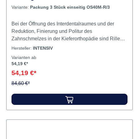
Variante:
Packung 3 Stück einseitig OS40M-R/3
Bei der Öffnung des Interdentalraumes und der
Reduktion, Finierung und Politur des
Zahnschmelzes in der Kieferorthopädie sind Rillen
und Kratzer zu vermeiden. Die
Hersteller:
INTENSIV
Zahnschmelzreduktion wird schrittweise, unter
Varianten ab
Verwendung von grober bis feiner Körnung,
54,19 €*
durchgeführt. Mit dem Intensiv Ortho-Strips System
54,19 €*
ist gegenüber den manuellen Strips eine rasche
kontrollierte Zahnschmelzreduktion mit
84,60 €*
anschliessender Politur ohne unnötige Entfernung
von gesunder Zahnhartsubstanz möglich. Inhalt
Streifen