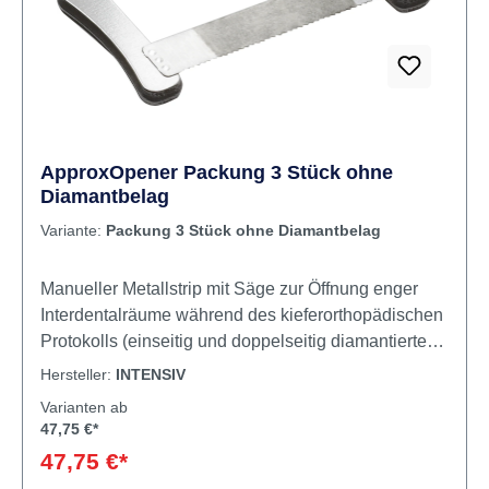
ApproxOpener Packung 3 Stück ohne
Diamantbelag
Variante:
Packung 3 Stück ohne Diamantbelag
Manueller Metallstrip mit Säge zur Öffnung enger
Interdentalräume während des kieferorthopädischen
Protokolls (einseitig und doppelseitig diamantierte
Version) und Entfernung von überschüssigem
Hersteller:
INTENSIV
Material nach adhäsiven Restaurationen (Version
Varianten ab
ohne Diamantierung). Sterilisierbar und
47,75 €*
wiederverwendbar. 3 Versionen: gezackt ohne
47,75 €*
Diamantierung, gezackt und einseitig diamantiert (8