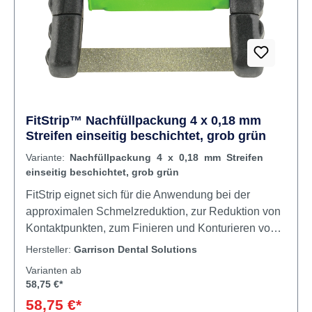
FitStrip™ Nachfüllpackung 4 x 0,18 mm
Streifen einseitig beschichtet, grob grün
Variante:
Nachfüllpackung 4 x 0,18 mm Streifen
einseitig beschichtet, grob grün
FitStrip eignet sich für die Anwendung bei der
approximalen Schmelzreduktion, zur Reduktion von
Kontaktpunkten, zum Finieren und Konturieren von
Approximalkontakten, zur Entfernung von Zement
Hersteller:
Garrison Dental Solutions
bzw. zur Reinigung bei Kronen und Brücken sowie
Varianten ab
zur Trennung von versehentlich verbundenen
58,75 €*
Zähnen. Alle Streifen sind mit einer einzigartigen
58,75 €*
Eigenschaft ausgestattet: Durch einfaches Drehen