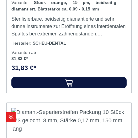
Variante:
Stück orange, 15 µm, beidseitig
diamantiert, Blattstärke ca. 0,09 - 0,15 mm
Sterilisierbare, beidseitig diamantierte und sehr
dünne Instrumente zur Eröffnung eines interdentalen
Spaltes bei extremen Zahnengständen.
Anschließend kann mit den Stripping Tools eine
Hersteller:
SCHEU-DENTAL
approximale Schmelzreduktion erreicht werden.
Varianten ab
Aufgrund der dünnen Blattstärke auch zum
31,83 €*
Separieren in der Veneer-Technik geeignet. In der
31,83 €*
Schneidekante sind diese Instrumente mit
Sägezähnen besetzt. Erhältlich mit einer
Oberflächenrauigkeit von 15 μm oder 40 μm. Es wird
empfohlen, die CA® Strip Opener möglichst nur mit
einem oszillierenden EVA Winkelstück zu betreiben.
Inhalt Strip Opener
Rabatt
%