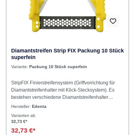
und wieder verwendbar. Inhalt 5 Streifen
Diamantstreifen Strip FIX Packung 10 Stück
superfein
Variante:
Packung 10 Stück superfein
StripFIX Finierstreifensystem (Griffvorrichtung für
Diamantstreifenhalter mit Klick-Stecksystem). Es
bestehen verschiedene Diamantstreifenhalter
welche nur zwischen die Finger geklemmt werden
Hersteller:
Edenta
und das Arbeiten im Mund sehr schwierig gestalten,
Varianten ab
bedingt durch die Platzverhältnisse. Mit dem neu
32,73 €*
entwickelten StripFIX Finierstreifensystem kann das
32,73 €*
Arbeiten mit Diamantstreifen einfacher und