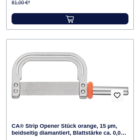
µm), gezackt und doppelseitig diamantiert (8 µm).
81,00 €*
Inhalt 3 Strips
CA® Strip Opener Stück orange, 15 µm,
beidseitig diamantiert, Blattstärke ca. 0,09 -
0,15 mm