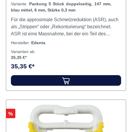
Stärke 0,3 mm
Variante:
Packung 5 Stück doppelseitig, 147 mm,
blau mittel, 6 mm, Stärke 0,3 mm
Für die approximale Schmelzreduktion (ASR), auch
als „Strippen“ oder „Rekonturierung“ bezeichnet.
ASR ist eine Massnahme, bei der ein Teil des
Zahnschmelz-Mantels entfernt wird, um genügend
Hersteller:
Edenta
Platz für die kieferorthopädische Ausrichtung zu
Varianten ab
gewinnen. Die doppelseitig belegten
35,35 €*
Diamantstreifen ermöglichen eine einfache und
35,35 €*
präzise Reduktion der approximalen Zahnsubstanz.
Die flexiblen Streifen biegen sich entlang der
natürlichen Konturen der Zähne für eine optimale
Oberflächen-Gestaltung.Die Diamantstreifen sind in
4 verschieden Dicken erhältlich: 0,1 / 0,2 / 0,3 und
0,4 mm. Drei verschiedene Körnungen sind lieferbar,
entsprechend der Farbkodierung; gelb für superfeine
Rabatt
%
Körnung, rot für feine Körnung und blau für mittlere
Körnung. Die rostfreien Streifen sind autoklavierbar