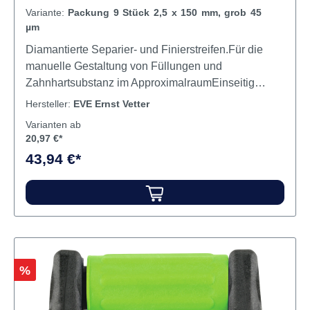
Variante:
Packung 9 Stück 2,5 x 150 mm, grob 45
µm
Diamantierte Separier- und Finierstreifen.Für die
manuelle Gestaltung von Füllungen und
Zahnhartsubstanz im ApproximalraumEinseitig
beschichtet mit DiamantkörnungOptimierte
Hersteller:
EVE Ernst Vetter
KörnungsabstufungenVerbesserte Kühlung
Varianten ab
gegenüber vollbeschichteten StreifenAutoklavierbar
20,97 €*
und sterilisierbar Inhalt 9 Stripes
43,94 €*
Rabatt
%