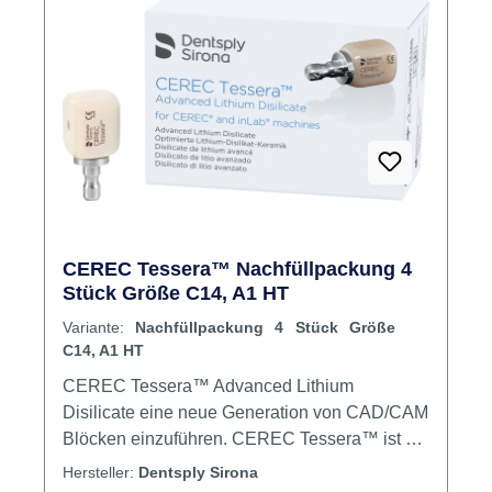
Primemill & CEREC SpeedFire Inhalt Blöcke
CEREC Tessera™ Nachfüllpackung 4
Stück Größe C14, A1 HT
Variante:
Nachfüllpackung 4 Stück Größe
C14, A1 HT
CEREC Tessera™ Advanced Lithium
Disilicate eine neue Generation von CAD/CAM
Blöcken einzuführen. CEREC Tessera™ ist ein
Vollkeramik-System zur Herstellung von
Hersteller:
Dentsply Sirona
Kronen im Frontund Seitenzahnbereich sowie