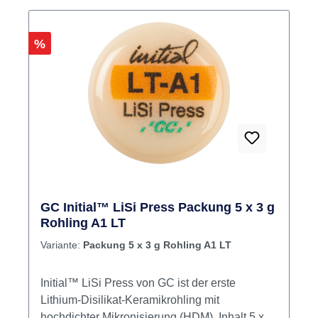
einzigen Termin. Inhalt 5 Blöcke
Produktvideos:
Rabatt
%
GC Initial™ LiSi Press Packung 5 x 3 g
Rohling A1 LT
Variante:
Packung 5 x 3 g Rohling A1 LT
Initial™ LiSi Press von GC ist der erste
Lithium-Disilikat-Keramikrohling mit
hochdichter Mikronisierung (HDM). Inhalt 5 x 3