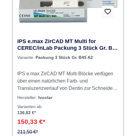
IPS e.max ZirCAD MT Multi for
CEREC/inLab Packung 3 Stück Gr. B45
A2
Variante:
Packung 3 Stück Gr. B45 A2
IPS e.max ZirCAD MT Multi-Blöcke verfügen
über einen natürlichen Farb- und
Transluzenzverlauf von Dentin zur Schneide
und ermöglichen hochästhetische
Hersteller:
Ivoclar
Zirkoniumoxid Kronen und 3-gliedrige Brücken
Varianten ab
substanzschonend in einer Same-Day-
136,82 €*
Behandlung. Inhalt 3 Blöcke
150,33 €*
211,50 €*