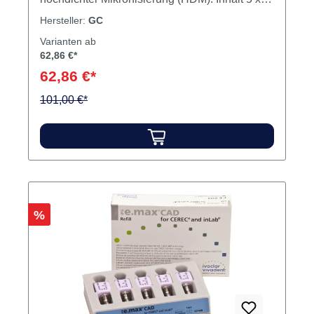
g Rohling Produktvideos:
Hersteller:
GC
Varianten ab
62,86 €*
62,86 €*
101,00 €*
Rabatt
%