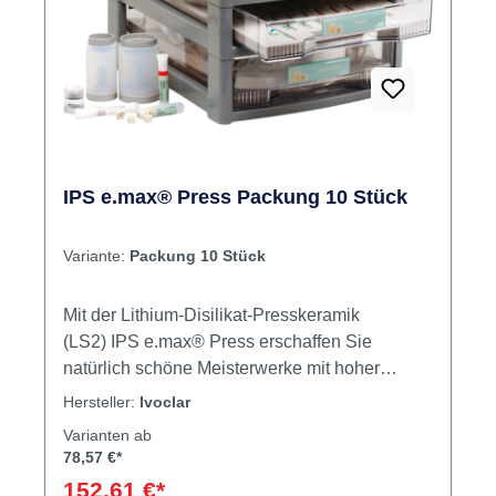
IPS e.max® Press Packung 10 Stück
Variante:
Packung 10 Stück
Mit der Lithium-Disilikat-Presskeramik
(LS2) IPS e.max® Press erschaffen Sie
natürlich schöne Meisterwerke mit hoher
Präzision. IPS e.max® Press vereint, was
Hersteller:
Ivoclar
Zahntechnik ausmacht: die schnelle
Varianten ab
Herstellung von Restaurationen mit
78,57 €*
handwerklichem Feingefühl und ästhetischem
152,61 €*