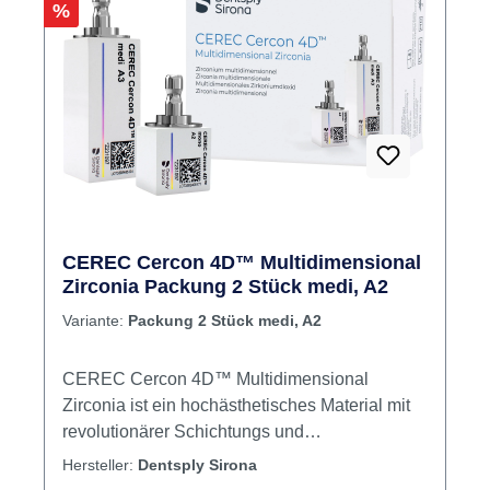
Rabatt
%
sowohl für Seitenzahn- als auch für
Frontzahnrestaurationen führt Inhalt Blöcke
CEREC Cercon 4D™ Multidimensional
Zirconia Packung 2 Stück medi, A2
Variante:
Packung 2 Stück medi, A2
CEREC Cercon 4D™ Multidimensional
Zirconia ist ein hochästhetisches Material mit
revolutionärer Schichtungs und
Schattierungstechnologie, die für natürliche
Hersteller:
Dentsply Sirona
Tiefe und Transluzenz sorgt. Der neue Zirconia