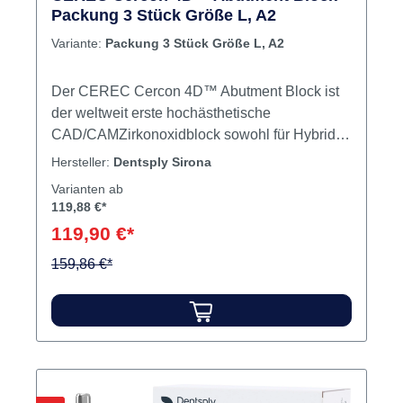
Packung 3 Stück Größe L, A2
Variante:
Packung 3 Stück Größe L, A2
Der CEREC Cercon 4D™ Abutment Block ist
der weltweit erste hochästhetische
CAD/CAMZirkonoxidblock sowohl für Hybrid-
Abutments als auch für Hybrid-Abutment-
Hersteller:
Dentsply Sirona
Kronen. Als Zirkonoxidblock mit
Varianten ab
mehrdimensionaler Schichtung kombiniert er
119,88 €*
hohe Festigkeit mit Ästhetik, indem er folgende
119,90 €*
Eigenschaften bietet: Zirkonoxid-
Abutmentblock sowohl für Hybrid-Abutments
159,86 €*
als auch für Hybrid-Abutment-Kronen
Festigkeit von mehr als 1.100 MPa und eine
Mindestwandstärke von nur 0,5 mm für erhöhte
Flexibilität bei beengten Platzverhältnissen
Mehrdimensionale Schichtung, die die Ti-Basis
maskiert und zu einer sehr hohen Ästhetik