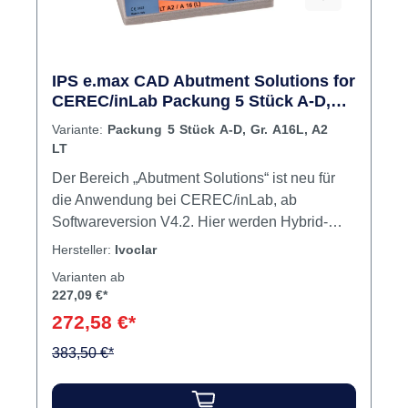
IPS e.max CAD Abutment Solutions for
CEREC/inLab Packung 5 Stück A-D,
Gr. A16L, A2 LT
Variante:
Packung 5 Stück A-D, Gr. A16L, A2
LT
Der Bereich „Abutment Solutions“ ist neu für
die Anwendung bei CEREC/inLab, ab
Softwareversion V4.2. Hier werden Hybrid-
Abutments und Hybrid-Abutment-Kronen
Hersteller:
Ivoclar
individuell aus Lithium-Disilikat-Blöcken
Varianten ab
gefertigt und mit einer Titanbasis verklebt. Der
227,09 €*
IPS e.max CAD A14-Block verfügt über eine
272,58 €*
vorgefertigte Schnittstelle, z. B. für die Sirona
Ti-Base, eignet sich zur Herstellung
383,50 €*
individueller Hybrid-Abutments und ist in fünf
MO-Farben erhältlich, sowie in der LT-