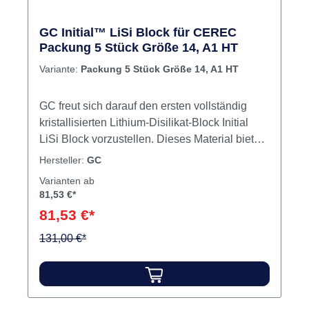
GC Initial™ LiSi Block für CEREC
Packung 5 Stück Größe 14, A1 HT
Variante:
Packung 5 Stück Größe 14, A1 HT
GC freut sich darauf den ersten vollständig
kristallisierten Lithium-Disilikat-Block Initial
LiSi Block vorzustellen. Dieses Material bietet
optimale physikalische Eigenschaften und das
Hersteller:
GC
ohne Brennvorgang! Dieser einzigartige Block
Varianten ab
verfügt über die patentrechtlich geschützte
81,53 €*
HDM- Technologie (High Density
81,53 €*
Micronisation) für die CAD/CAM-Zahnmedizin,
die ein einfaches Fräsen, glatte Ränder, hohe
131,00 €*
Verschleißfestigkeit und ein ästhetisches
Ergebnis ermöglicht. Dies macht den Initial
LiSi Block zu einer idealen, zeitsparenden
Lösung für Chairside- Behandlungen in einem