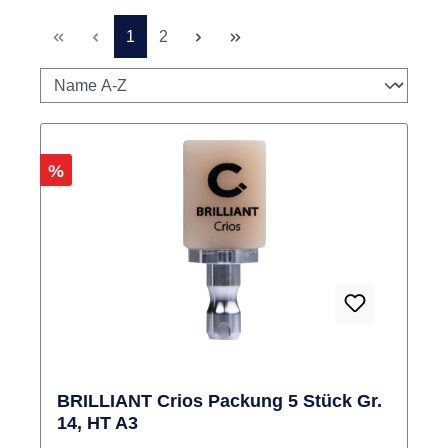
Seite
Seite
1
2
Rabatt
%
BRILLIANT Crios Packung 5 Stück Gr.
14, HT A3