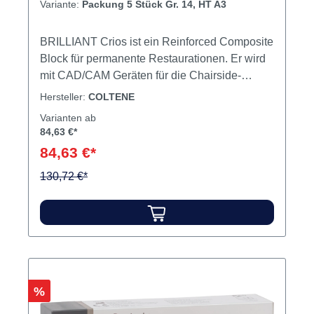
Variante:
Packung 5 Stück Gr. 14, HT A3
BRILLIANT Crios ist ein Reinforced Composite
Block für permanente Restaurationen. Er wird
mit CAD/CAM Geräten für die Chairside-
Herstellung indirekter Restaurationen
Hersteller:
COLTENE
verwendet. BRILLIANT Crios wird in 9 Low-
Varianten ab
und 4 High-Transluzenzstufen in den Größen
84,63 €*
14 und 12 angeboten und ist kompatibel mit
84,63 €*
Sirona Geräten (CEREC und inLab). Es ist
geplant, mit weiteren Systemanbietern
130,72 €*
zusammen zu arbeiten.
IndikationenInlaysOnlaysVeneersKronenImpla
ntatgetragene Kronen Inhalt 5 Blöcke
Produktvideos:
Rabatt
%