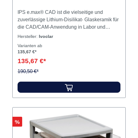
IPS e.max® CAD ist die vielseitige und
zuverlässige Lithium-Disilikat- Glaskeramik für
die CAD/CAM-Anwendung in Labor und
Praxis. Sie ist für Einzelzahnrestaurationen
Hersteller:
Ivoclar
und 3-gliedrige Brücken (Prämolarenbereich)
Varianten ab
indiziert. Ausdrucksstarke Ästhetik, sehr gute
135,67 €*
lichtoptische Eigenschaften und die hohe
135,67 €*
Festigkeit (530 MPa*) bieten in Kombination
mit der hohen klinischen Evidenz Sicherheit
190,50 €*
und die Möglichkeit, stabile und ästhetische
Restaurationen zu fertigen. Inhalt 5 Blöcke
Rabatt
%