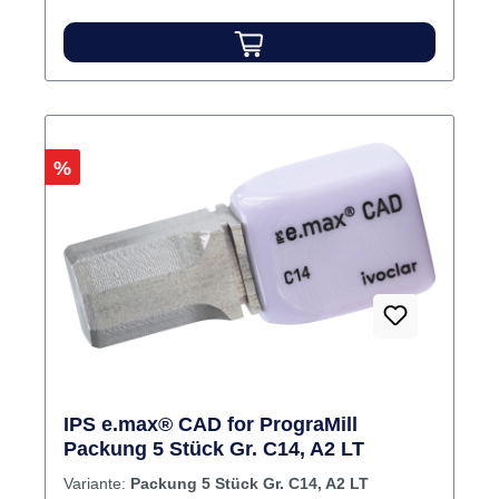
Rabatt
%
IPS e.max® CAD for PrograMill
Packung 5 Stück Gr. C14, A2 LT
Variante:
Packung 5 Stück Gr. C14, A2 LT