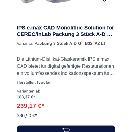
Verfügung. Zum Brennen wird der Brennofen
Programat CS2 oder CS6 (oder gleichwertige
Geräte) empfohlen. Inhalt 5 Blöcke
IPS e.max CAD Monolithic Solution for
CEREC/inLab Packung 3 Stück A-D Gr.
B32, A2 LT
Variante:
Packung 3 Stück A-D Gr. B32, A2 LT
Die Lithium-Disilikat-Glaskeramik IPS e.max
CAD bietet für digital gefertigte Restaurationen
ein vollumfassendes Indikationsspektrum für
die Verarbeitung im CEREC/inLab-System. Im
Hersteller:
Ivoclar
Bereich „Monolithic Solutions“ war bisher die
Varianten ab
Herstellung von dünnen Veneers, Veneers,
183,37 €*
Inlays und Onlays, Teilkronen sowie Kronen
239,17 €*
möglich. Ab sofort besteht für die
CEREC/inLab-Softwareversion V 4.2 auch die
336,50 €*
Option der monolithischen Herstellung von
dreigliedrigen Brücken. Der IPS e.max CAD