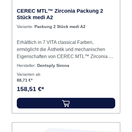
Sirona. Anfragen an consumables-data-
requests@dentsplysirona.com. Inhalt Blöcke
CEREC MTL™ Zirconia Packung 2
Stück medi A2
Variante:
Packung 2 Stück medi A2
Erhältlich in 7 VITA classical Farben,
ermöglicht die Ästhetik und mechanischen
Eigenschaften von CEREC MTL™ Zirconia die
Herstellung von vollanatomischen Kronen,
Hersteller:
Dentsply Sirona
Brücken, Onlays, Inlays und Veneers. Das
Varianten ab
Material ist in zwei Größen (mono und medi)
88,71 €*
erhältlich. Mit den medi-Blöcken lassen sich
158,51 €*
Brücken mit bis zu drei Gliedern herstellen.
Hochfeste, voreingefärbte Multilayer Zirkonoxid
Block für CEREC CAD/CAM-Systeme Hohe
Ästhetik durch den stufenlosen Farbverlauf
Festigkeit höher als 850 MPa Schneller
Zirkonoxid Workflow beim Einsatz von CEREC