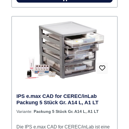
transluzenz in 10 A-D Farben. Die
Blockversion IPS e.max CAD A16 eignet sich
ideal für verschraubte Hybrid-Abutment-
Kronen. Dieser Block wird in der LT-
Transluszenz geliefert, ebenfalls mit einer
vorgefertigten Schnittstelle für Sirona Ti-Base.
Die Hybrid-Abutment-Kronen werden direkt in
die Implantate eingeschraubt. Es entfällt die
Verklebung von Krone und Abutment und damit
auch die Überschußentfernung zwischen
Abutment und Krone. Die Größen "S" und "L"
entsprechen den Größen der Ti-Basen. Inhalt 5
Blöcke
IPS e.max CAD for CEREC/inLab
Packung 5 Stück Gr. A14 L, A1 LT
Variante:
Packung 5 Stück Gr. A14 L, A1 LT
Die IPS e.max CAD for CEREC/inLab ist eine