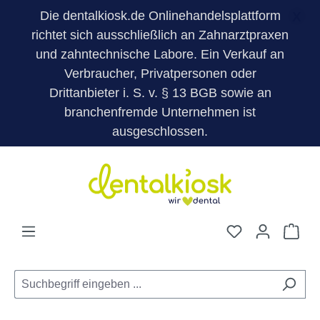
Die dentalkiosk.de Onlinehandelsplattform
X
richtet sich ausschließlich an Zahnarztpraxen
und zahntechnische Labore. Ein Verkauf an
Verbraucher, Privatpersonen oder
Drittanbieter i. S. v. § 13 BGB sowie an
branchenfremde Unternehmen ist
ausgeschlossen.
Zum Hauptinhalt springen
Du hast 0 Pro
War