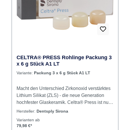
CELTRA® PRESS Rohlinge Packung 3
x 6 g Stück A1 LT
Variante:
Packung 3 x 6 g Stück A1 LT
Macht den Unterschied Zirkonoxid verstärktes
Lithium Silikat (ZLS) - die neue Generation
hochfester Glaskeramik. Celtra® Press ist nun
als final kristallisiertes, zahnfarbenes Material
Hersteller:
Dentsply Sirona
für die konventionelle Presstechnik verfügbar.
Varianten ab
Das Celtra® Press System besteht aus
79,98 €*