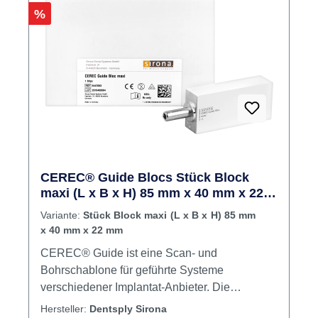
Rabatt
%
Transluzenz Optimierte Ästhetik Einfaches
Matchen der VITA-Farben Inhalt 3 Blöcke
CEREC® Guide Blocs Stück Block
maxi (L x B x H) 85 mm x 40 mm x 22
mm
Variante:
Stück Block maxi (L x B x H) 85 mm
x 40 mm x 22 mm
CEREC® Guide ist eine Scan- und
Bohrschablone für geführte Systeme
verschiedener Implantat-Anbieter. Die
Herstellung geschieht in nur wenigen Minuten
Hersteller:
Dentsply Sirona