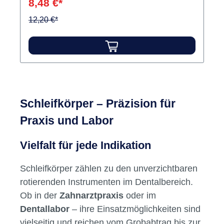
8,48 €*
Komposite. Signifikante Reduzierung des
Randspalts.Indikationen: Prophylaxe,
12,20 €*
Füllungsbearbeitung Inhalt Schleifer
Schleifkörper – Präzision für
Praxis und Labor
Vielfalt für jede Indikation
Schleifkörper zählen zu den unverzichtbaren
rotierenden Instrumenten im Dentalbereich.
Ob in der
Zahnarztpraxis
oder im
Dentallabor
– ihre Einsatzmöglichkeiten sind
vielseitig und reichen vom Grobabtrag bis zur