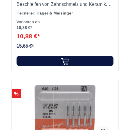
Beschleifen von Zahnschmelz und Keramik.
Indikationen: Prophylaxe, Füllungsbearbeitung
Hersteller:
Hager & Meisinger
Arkansasschleifer weiß (645XF), extra fein - für
Varianten ab
das Feinstschleifen/Polieren von
10,88 €*
Füllungsmaterialien, insbesondere auch aller
10,88 €*
Komposite. Signifikante Reduzierung des
Randspalts.Indikationen: Prophylaxe,
15,65 €*
Füllungsbearbeitung Inhalt Schleifer
Rabatt
%