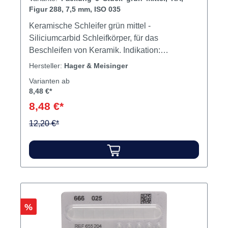
Figur 288, 7,5 mm, ISO 035
Keramische Schleifer grün mittel -
Siliciumcarbid Schleifkörper, für das
Beschleifen von Keramik. Indikation:
Füllungsbearbeitung Arkansasschleifer weiß
Hersteller:
Hager & Meisinger
(661XF), extra fein - für das
Varianten ab
Feinstschleifen/Polieren von
8,48 €*
Füllungsmaterialien, insbesondere auch aller
8,48 €*
Komposite. Signifikante Reduzierung des
Randspalts.Indikationen: Prophylaxe,
12,20 €*
Füllungsbearbeitung Inhalt Schleifer
Rabatt
%