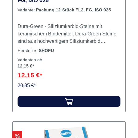
FG, ISO 025
Variante:
Packung 12 Stück FL2, FG, ISO 025
Dura-Green - Siliziumkarbid-Steine mit
keramischem Bindemittel. Dura-Green Steine
sind aus hochwertigem Siliziumkarbid
hergestellt und außergewöhnlich gut geeignet
Hersteller:
SHOFU
für das schnelle, splitterfreie Konturieren und
Varianten ab
Finieren von Keramik, Komposit,
12,15 €*
Edelmetalllegierungen und Amalgam. Im
12,15 €*
zahntechnischen Bereich ist die
Oberflächentextur der natürlichen Frontzähne
20,85 €*
mit ihren vertikalen und horizontalen Strukturen
durch das umfangreiche Formensortiment der
Dura-Green Steine optimal herzustellen. In der
zahnärztlichen Praxis lassen sich
Restaurationen aus allen modernen
Füllungsmaterialien einfach und schnell
Rabatt
%
ausarbeiten. Dura-Green Steine lassen sich