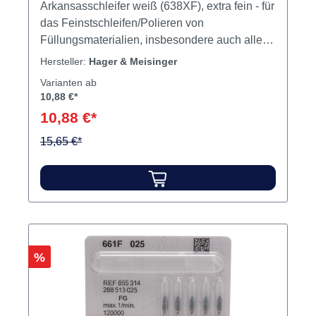
Arkansasschleifer weiß (638XF), extra fein - für
das Feinstschleifen/Polieren von
Füllungsmaterialien, insbesondere auch aller
Komposite. Signifikante Reduzierung des
Hersteller:
Hager & Meisinger
Randspalts.Indikationen: Prophylaxe,
Varianten ab
Füllungsbearbeitung Inhalt Schleifer
10,88 €*
10,88 €*
15,65 €*
Rabatt
%