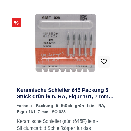
Rabatt
%
Keramische Schleifer 645 Packung 5
Stück grün fein, RA, Figur 161, 7 mm,
ISO 028
Variante:
Packung 5 Stück grün fein, RA,
Figur 161, 7 mm, ISO 028
Keramische Schleifer grün (645F) fein -
Siliciumcarbid Schleifkörper, für das