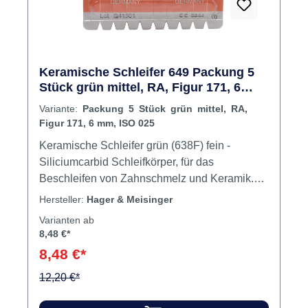
Keramische Schleifer 649 Packung 5
Stück grün mittel, RA, Figur 171, 6
mm, ISO 025
Variante:
Packung 5 Stück grün mittel, RA,
Figur 171, 6 mm, ISO 025
Keramische Schleifer grün (638F) fein -
Siliciumcarbid Schleifkörper, für das
Beschleifen von Zahnschmelz und Keramik.
Indikationen: Prophylaxe, Füllungsbearbeitung
Hersteller:
Hager & Meisinger
Keramische Schleifer grün mittel -
Varianten ab
Siliciumcarbid Schleifkörper, für das
8,48 €*
Beschleifen von Keramik. Indikation:
8,48 €*
Füllungsbearbeitung Arkansasschleifer weiß
(638XF), extra fein - für das
12,20 €*
Feinstschleifen/Polieren von