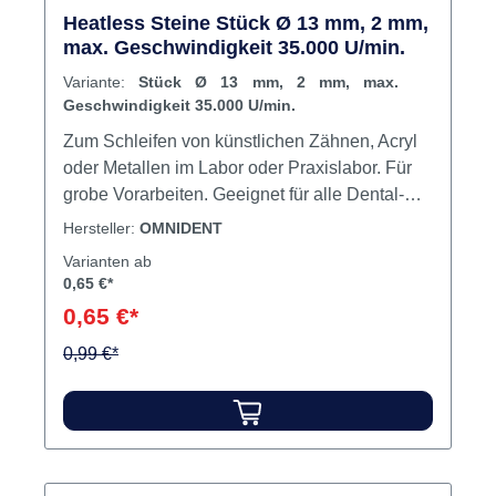
Heatless Steine Stück Ø 13 mm, 2 mm,
max. Geschwindigkeit 35.000 U/min.
Variante:
Stück Ø 13 mm, 2 mm, max.
Geschwindigkeit 35.000 U/min.
Zum Schleifen von künstlichen Zähnen, Acryl
oder Metallen im Labor oder Praxislabor. Für
grobe Vorarbeiten. Geeignet für alle Dental-
Legierungen und Kunststoff. Inhalt Heatless
Hersteller:
OMNIDENT
Stein
Varianten ab
0,65 €*
0,65 €*
0,99 €*