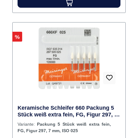
Füllungsmaterialien, insbesondere auch aller
Komposite. Signifikante Reduzierung des
Randspalts.Indikationen: Prophylaxe,
Füllungsbearbeitung Inhalt Schleifer
Rabatt
%
Keramische Schleifer 660 Packung 5
Stück weiß extra fein, FG, Figur 297, 7
mm, ISO 025
Variante:
Packung 5 Stück weiß extra fein,
FG, Figur 297, 7 mm, ISO 025