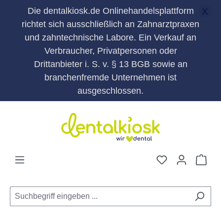
Die dentalkiosk.de Onlinehandelsplattform
X
richtet sich ausschließlich an Zahnarztpraxen
und zahntechnische Labore. Ein Verkauf an
Verbraucher, Privatpersonen oder
Drittanbieter i. S. v. § 13 BGB sowie an
branchenfremde Unternehmen ist
ausgeschlossen.
Zum Hauptinhalt springen
Du hast 0 Pro
War