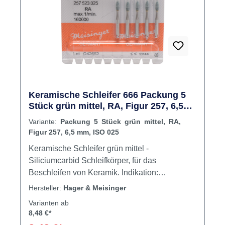
Keramische Schleifer 666 Packung 5
Stück grün mittel, RA, Figur 257, 6,5
mm, ISO 025
Variante:
Packung 5 Stück grün mittel, RA,
Figur 257, 6,5 mm, ISO 025
Keramische Schleifer grün mittel -
Siliciumcarbid Schleifkörper, für das
Beschleifen von Keramik. Indikation:
Füllungsbearbeitung Arkansasschleifer weiß
Hersteller:
Hager & Meisinger
(661XF), extra fein - für das
Varianten ab
Feinstschleifen/Polieren von
8,48 €*
Füllungsmaterialien, insbesondere auch aller