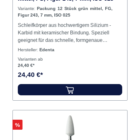
Variante:
Packung 12 Stück grün mittel, FG,
Figur 243, 7 mm, ISO 025
Schleifkörper aus hochwertigem Silizium -
Karbid mit keramischer Bindung. Speziell
geeignet für das schnelle, formgenaue
Konturieren und Finieren von: Keramik,
Hersteller:
Edenta
Kunststoff und Metall - Legierungen (Gold,
Varianten ab
Silber, Amalgam). Korngrösse = mittel, Bindung
24,40 €*
= mittelhart. Verblend- und Keramiktechnik,
24,40 €*
Occlusalbearbeitung Keramik Mit Wasserspray
benutzen Drehzahl FG - 15.000 U/min., RA -
7.000 U/min. Inhalt Schleifer
Rabatt
%