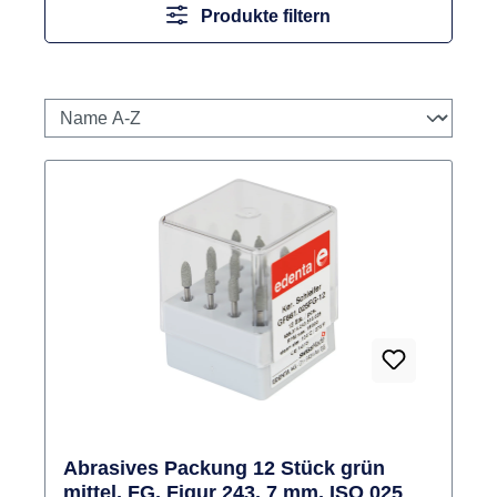
Produkte filtern
Abrasives Packung 12 Stück grün
mittel, FG, Figur 243, 7 mm, ISO 025