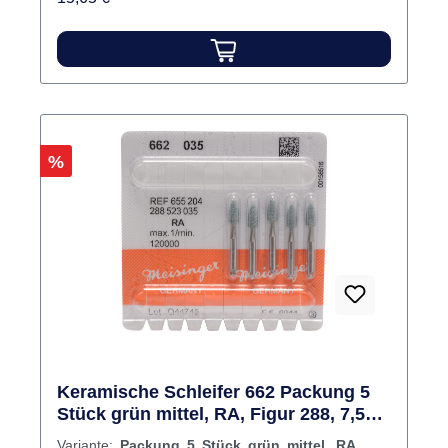
Feinstschleifen/Polieren von
Füllungsmaterialien, insbesondere auch aller
Komposite. Signifikante Reduzierung des
Randspalts.Indikationen: Prophylaxe,
Füllungsbearbeitung Inhalt Schleifer
Rabatt
%
Keramische Schleifer 662 Packung 5
Stück grün mittel, RA, Figur 288, 7,5
mm, ISO 035
Variante:
Packung 5 Stück grün mittel, RA,