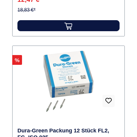
18,83 €*
Rabatt
%
Dura-Green Packung 12 Stück FL2,