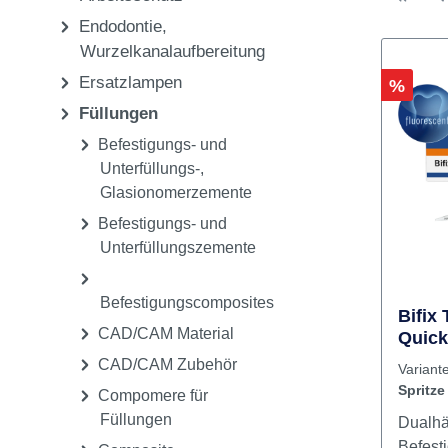
Pflege & Sterilisation
Einwegartikel,
Arbeitsschutz
Endodontie,
Wurzelkanalaufbereitung
Ersatzlampen
Rabatt
%
Füllungen
Befestigungs- und
Unterfüllungs-,
Glasionomerzemente
Befestigungs- und
Unterfüllungszemente
Befestigungscomposites
Bifix
CAD/CAM Material
Quick
fluor
CAD/CAM Zubehör
Variant