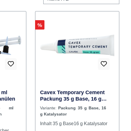
Rabatt
%
 ml
Cavex Temporary Cement
anülen
Packung 35 g Base, 16 g
Katalysator
5 ml
Variante:
Packung 35 g Base, 16