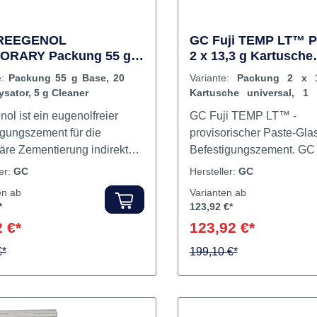
vorgebeugt. BonaDect wir
Kartusche automatisch g
und direkt auf die Restau
in die Kavität appliziert. 
manuelle Anmischung de
Komponenten ist nicht me
REEGENOL
GC Fuji TEMP LT™ 
ORARY Packung 55 g
2 x 13,3 g Kartusche
BonaDect in der praktisc
 20 g Katalysator, 5 g
universal, 1 Mixing 
Kartusche dient zur provi
e:
Packung 55 g Base, 20
Variante:
Packung 2 x 
er
Befestigung von provisor
ysator, 5 g Cleaner
Kartusche universal, 1 
und permanenten Kronen
Pad
ol ist ein eugenolfreier
GC Fuji TEMP LT™ -
Inlays und Onlays. Inhalt 5 ml
igungszement für die
provisorischer Paste-Gla
Kartusche5 Mischkanüle
äre Zementierung indirekter
Befestigungszement. GC 
ationen. Er ist vollständig
TEMP LT™ wurde speziell
ler:
GC
Hersteller:
GC
ibel mit
langfristige temporäre Be
en ab
Varianten ab
unststoffmaterialien und kann
entwickelt. Dank seiner
*
123,92 €*
los mit diesen verwendet
ausgewogenen Formel, is
 €*
123,92 €*
. Freegenol ist
angenehm zu applizieren
patibel mit Zahnstruktur und
€*
bietet dauerhaften Halt u
199,10 €*