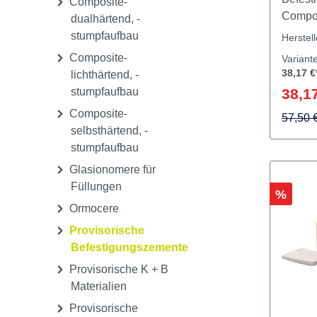
Spritze
Compomere für
Füllungen
Dualhä
Befest
Composite-
Compos
dualhärtend, -
Tempor
stumpfaufbau
Herstel
provis
Composite-
Variant
Vortei
38,17 €
lichthärtend, -
hochäs
stumpfaufbau
38,17
somit 
Composite-
Applik
57,50 
selbsthärtend, -
Anmisc
stumpfaufbau
Übersc
Cure-T
Glasionomere für
Übersc
Füllungen
Rabatt
%
auf de
Ormocere
zuverlä
Provisorische
Kompo
Befestigungszemente