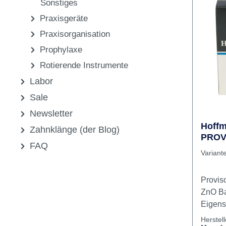
Gewebe
Medikamente,
und ha
Pharmazeutika &
glatte,
55 g B
Sonstiges
Cleane
Praxisgeräte
Praxisorganisation
Prophylaxe
Rotierende Instrumente
Labor
Sale
Newsletter
Hoffm
Zahnklänge (der Blog)
PROV
FAQ
Glas 
Variant
Provis