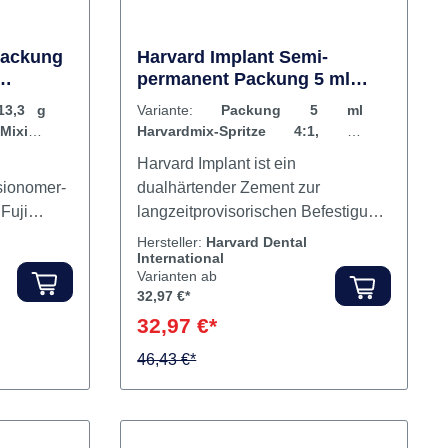
d in der
emischt
ration bzw.
Eine
r beiden
hr nötig.
Packung
Harvard Implant Semi-
permanent Packung 5 ml
hen 5 ml-
Pad
Harvardmix-Spritze 4:1, 10
sorischen
13,3 g
Variante:
Packung 5 ml
Mischkanülen
ischen
Mixing
Harvardmix-Spritze 4:1, 10
, Brücken,
Mischkanülen
Harvard Implant ist ein
sionomer-
dualhärtender Zement zur
n
Fuji
langzeitprovisorischen Befestigung
 für die
implantatgetragener Kronen und
Hersteller:
Harvard Dental
International
festigung
Brücken. Optimal ausgewogene
Varianten ab
Hafteigenschaften zwischen
32,97 €*
t er sehr
Haltbarkeit einerseits und
32,97 €*
 und
Wiederentfernbarkeit andererseits
nd
ermöglichen diese sichere
46,43 €*