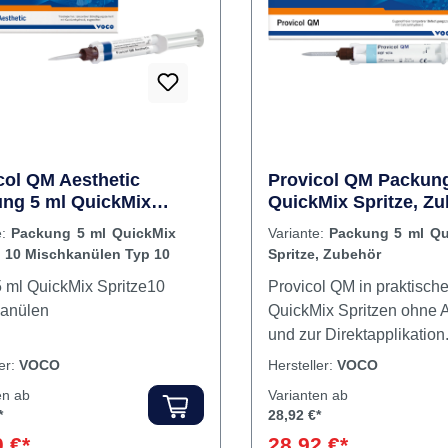
xkanüle ermöglicht eine
Rabatt
%
Phase in großen Stücken 
le und ökonomische
entfernen.Weichgewebe
Anwendung. Inhalt 5 ml Kartusche
schonend: Haftet nicht a
Weichgewebe, was für
zusätzlichen Komfort
sorgt.Kompatibilität: Kom
allen Material-
Kombinationen.Dualhärte
Flexibilität und Sicherhei
dualhärtende
col QM Aesthetic
Provicol QM Packung
Eigenschaften.Geruchs- 
ng 5 ml QuickMix
QuickMix Spritze, Z
geschmacksneutral: Erhö
ze, 10 Mischkanülen Typ
e:
Packung 5 ml QuickMix
Variante:
Packung 5 ml Qu
Patientenkomfort währen
, 10 Mischkanülen Typ 10
Spritze, Zubehör
Anwendung.Röntgenopak:
auf Röntgenaufnahmen, 
Provicol QM in praktisch
Diagnose und Nachsorg
anülen
QuickMix Spritzen ohne
erleichtert.Hohe Haftung
und zur Direktapplikation. 
Druckfestigkeit: Selbst be
ml QuickMix Spritze10
ler:
VOCO
Hersteller:
VOCO