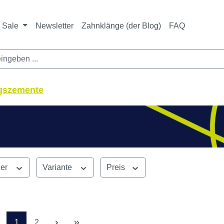
ichtet sich ausschließlich an Zahnarztpraxen und zahnte
nbieter i. S. v. § 13 BGB sowie an branchenfremde Unte
Sale
Newsletter
Zahnklänge (der Blog)
FAQ
ngszemente
ler
Variante
Preis