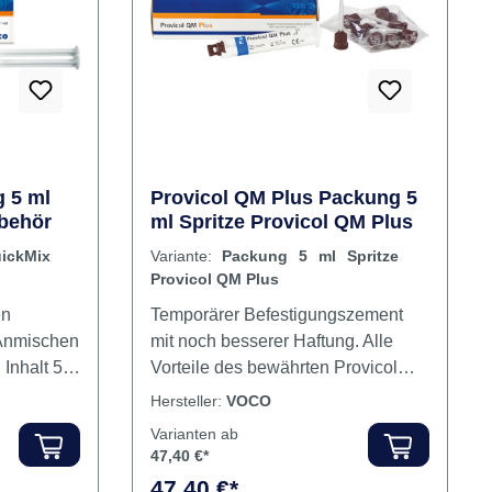
leicht
m
patibel mit
nd: Bietet
t durch
 5 ml
Provicol QM Plus Packung 5
und
ubehör
ml Spritze Provicol QM Plus
ht den
ickMix
Variante:
Packung 5 ml Spritze
d der
Provicol QM Plus
 Sichtbar
was die
en
Temporärer Befestigungszement
e
 Anmischen
mit noch besserer Haftung. Alle
 und
Inhalt 5
Vorteile des bewährten Provicol
i
QM, aber jetzt mit noch höherer
Hersteller:
VOCO