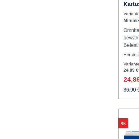
Omnit
Kartu
Variant
Minimi
Omnite
bewähr
Befest
prakti
Herstel
Omnite
Variant
Haftung
24,89 €
entfer
24,89
hervor
Befest
36,90 
Supra 
Bildun
hohe E