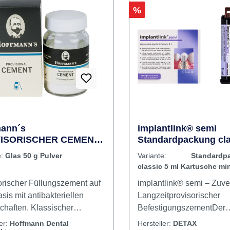
, einfach zu verarbeiten
gleichzeitig Sicherheit be
t nach der Anmischung eine
Entfernung von indirekte
 cremige Konsistenz. Inhalt
Restaurationen. Neben o
ase20 g Katalysator5 g
Handling und physikalis
Rabatt
%
r
Vorteilen bietet GC Fuj
die bekannte Sicherheit 
Glasionomermaterials. Inhal
133 g Kartusche1 Mixing
Produktvideos:
ann´s
implantlink® semi
ISORISCHER CEMENT
Standardpackung cla
50 g Pulver
ml Kartusche mini-m
e:
Glas 50 g Pulver
Variante:
Standardp
classic 5 ml Kartusche mi
orischer Füllungszement auf
implantlink® semi – Zuve