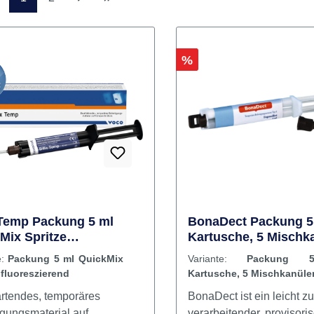
Seite
Seite
1
2
Rabatt
%
 Temp Packung 5 ml
BonaDect Packung 5
Mix Spritze
Kartusche, 5 Mischk
eszierend
e:
Packung 5 ml QuickMix
Variante:
Packung 