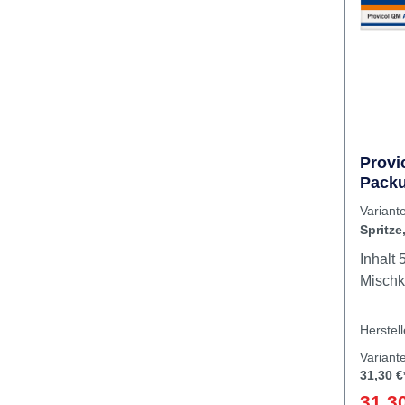
Automi
Rabatt
%
schnel
Provi
Packu
Sprit
Variant
10
Spritze
Inhalt 5 ml QuickMix Spritze10
Mischk
Herstel