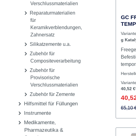
Provisorische K + B
Materialien
Provisorische
Verschlussmaterialien
Reparaturmaterialien
GC F
für
TEMP
Keramikverblendungen,
Base,
Variant
Zahnersatz
Clean
g Katal
Silikatzemente u.a.
Freegen
Zubehör für
Befest
Compositeverarbeitung
tempor
Zubehör für
Restaur
Herstel
Provisorische
kompat
Variant
Verschlussmaterialien
Acrylk
40,52 €
gefahr
Zubehör für Zemente
40,52
werden
Hilfsmittel für Füllungen
biokom
65,10 
Instrumente