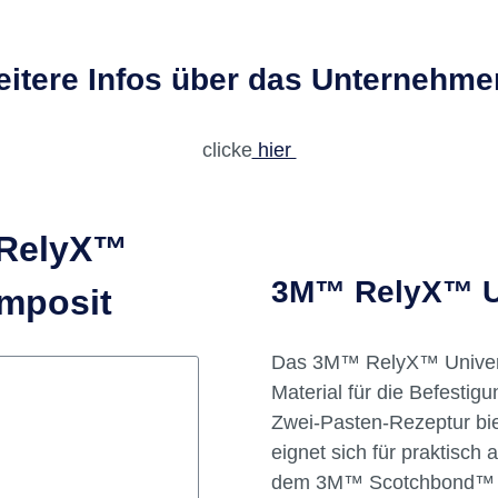
itere Infos über das Unternehm
clicke
hier
 RelyX™
3M™ RelyX™ Un
omposit
Das 3M™ RelyX™ Universa
Material für die Befestigu