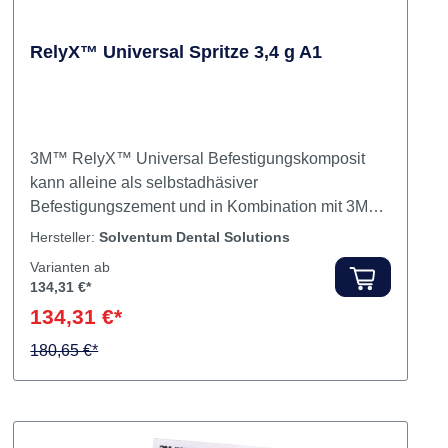
RelyX™ Universal Spritze 3,4 g A1
3M™ RelyX™ Universal Befestigungskomposit
kann alleine als selbstadhäsiver
Befestigungszement und in Kombination mit 3M™
Scotchbond™Universal Plus Adhäsiv für die
Hersteller:
Solventum Dental Solutions
adhäsive Befestigung eingesetzt werden. Durch
Varianten ab
die gemeinsame Verwendung entfällt das
134,31 €*
aufwendige und umständliche Arbeiten mit
134,31 €*
mehreren Befestigungskompositen, Primern und
Adhäsiven. Das vereinfacht Ihre direkten und
180,65 €*
indirekten Workflows in der restaurativen