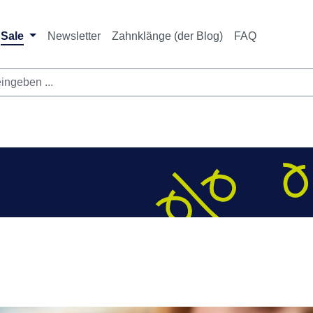
ichtet sich ausschließlich an Zahnarztpraxen und zahnte
nbieter i. S. v. § 13 BGB sowie an branchenfremde Unte
Sale
Newsletter
Zahnklänge (der Blog)
FAQ