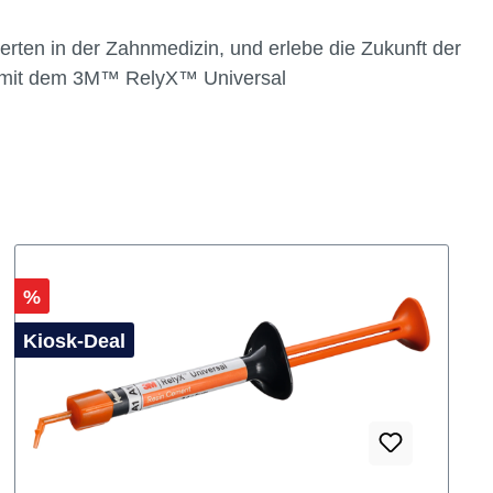
 3M™ RelyX™ Universal Befestigungskomposits und
itsabläufe in der Zahnheilkunde. Entdecke die
und Zuverlässigkeit, die dieses Produkt bietet.
erten in der Zahnmedizin, und erlebe die Zukunft der
e mit dem 3M™ RelyX™ Universal
Rabatt
%
Kiosk-Deal