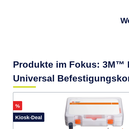
We
Produkte im Fokus: 3M™
Universal Befestigungsk
Rabatt
%