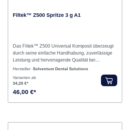
 Universal
Haftfestigkeit an
n zuverlässig ohne
ganz gleich, ob im
Filtek™ Z500 Spritze 3 g A1
ond Universal Plus
pplikationskanülen50
sanleitung
Das Filtek™ Z500 Universal Komposit überzeugt
durch seine einfache Handhabung, zuverlässige
Leistung und hervorragende Qualität bei
Restaurationen im Front- und Seitenzahnbereich.
Hersteller:
Solventum Dental Solutions
Gut formbar und nicht klebend Hohe
Varianten ab
Glanzbeständigkeit und geringer Verschleiß
34,20 €*
Erhältlich in 8 Universal-Farben und einer Opak-
46,00 €*
Farbe Direkte Front- und
Seitenzahnrestaurationen (inklusive
Okklusalflächen) Sandwichtechnik mit