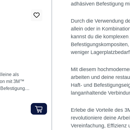
Zwei-Pasten-Rezeptur bie
eignet sich für praktisch 
dem 3M™ Scotchbond™ Uni
adhäsiven Befestigung m
Durch die Verwendung d
allein oder in Kombinat
kannst du die komplexen 
Befestigungskompositen,
weniger Lagerplatzbedarf,
Mit diesem hochmodernen 
leine als
arbeiten und deine resta
ion mit 3M™
Haft- und Befestigungsei
 Befestigung
langanhaltende Verbindu
 entfällt das
vereinfacht Ihre