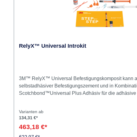
Kiosk-Deal
RelyX™ Universal Introkit
3M™ RelyX™ Universal Befestigungskomposit kann al
selbstadhäsiver Befestigungszement und in Kombinat
Scotchbond™Universal Plus Adhäsiv für die adhäsive
eingesetzt werden. Durch die gemeinsame Verwendung
aufwendige und umständliche Arbeiten mit mehreren
Varianten ab
Befestigungskompositen, Primern und Adhäsiven. Das 