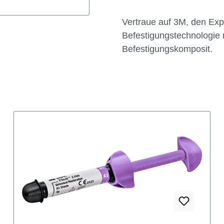
Erlebe die Vorteile des
n Zahnheilkunde. Sie
revolutioniere deine Arbe
aren so Platz, Zeit
Vereinfachung, Effizienz 
en Durchschnittlich
Vertraue auf 3M, den Exp
rwurf dank Mikro-
Befestigungstechnologi
ung Einzigartige,
Befestigungskomposit.
 Spritze
sthärtung und
traten mit 3M™
t farbstabilen,
 Tip zur leichten
rative Sensibilitäten
ven und selbst-
kklusale Veneers
nd
ahezu alle
niumoxid, Metall und
häsive Haftkraft. Dank