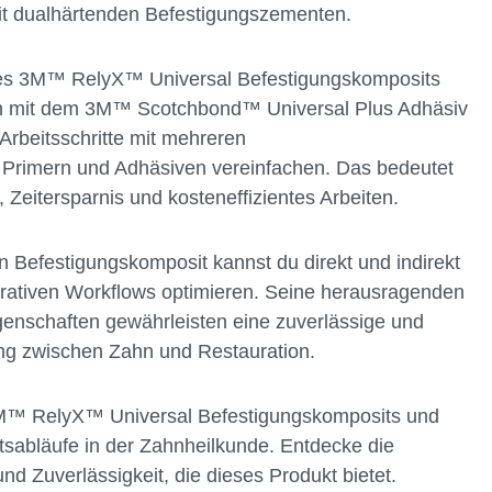
tet es vielseitige Anwendungsmöglichkeiten und
alle selbstadhäsiven Indikationen. In Kombination mit
versal Plus Adhäsiv eröffnet es sogar die Welt der
it dualhärtenden Befestigungszementen.
es 3M™ RelyX™ Universal Befestigungskomposits
ion mit dem 3M™ Scotchbond™ Universal Plus Adhäsiv
Arbeitsschritte mit mehreren
 Primern und Adhäsiven vereinfachen. Das bedeutet
 Zeitersparnis und kosteneffizientes Arbeiten.
Befestigungskomposit kannst du direkt und indirekt
urativen Workflows optimieren. Seine herausragenden
genschaften gewährleisten eine zuverlässige und
ng zwischen Zahn und Restauration.