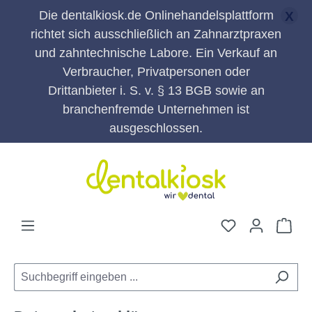
Die dentalkiosk.de Onlinehandelsplattform
X
richtet sich ausschließlich an Zahnarztpraxen
und zahntechnische Labore. Ein Verkauf an
Verbraucher, Privatpersonen oder
Drittanbieter i. S. v. § 13 BGB sowie an
branchenfremde Unternehmen ist
ausgeschlossen.
Zum Hauptinhalt springen
Du hast 0 Pro
War