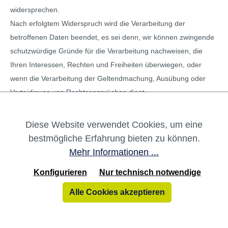
widersprechen.
Nach erfolgtem Widerspruch wird die Verarbeitung der
betroffenen Daten beendet, es sei denn, wir können zwingende
schutzwürdige Gründe für die Verarbeitung nachweisen, die
Ihren Interessen, Rechten und Freiheiten überwiegen, oder
wenn die Verarbeitung der Geltendmachung, Ausübung oder
Verteidigung von Rechtsansprüchen dient.
Erfolgt die personenbezogene Datenverarbeitung zu Zwecken
Diese Website verwendet Cookies, um eine
der Direktwerbung, können Sie dieser Verarbeitung jederzeit
bestmögliche Erfahrung bieten zu können.
durch Mitteilung an uns widersprechen. Nach erfolgtem
Mehr Informationen ...
Widerspruch beenden wir die Verarbeitung der betroffenen
Konfigurieren
Nur technisch notwendige
Daten zum Zwecke der Direktwerbung.
Alle Cookies akzeptieren
letzte Aktualisierung: 13.07.2023
Test